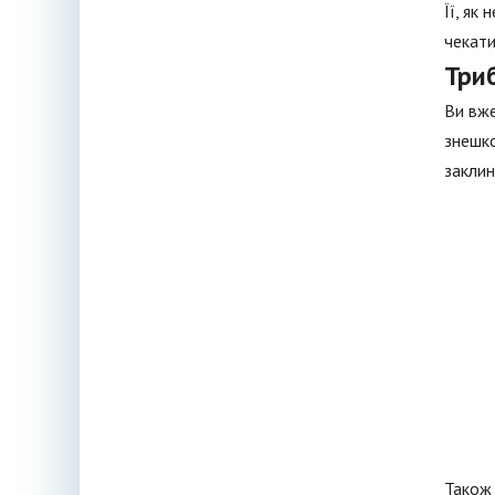
Її, як
чекати
Три
Ви вже
знешко
заклин
Також 