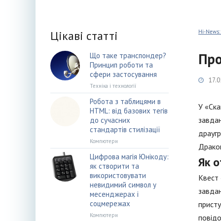
Цікаві статті
Hi-News:
Про
Що таке транспондер?
Принцип роботи та
сфери застосування
17.0
Техніка і технології
Робота з таблицями в
У «Ска
HTML: від базових тегів
завдан
до сучасних
стандартів стилізації
драугр
Компютери
Драко
Цифрова магія Юнікоду:
Як 
як створити та
використовувати
Квест 
невидимий символ у
завдан
месенджерах і
соцмережах
присту
Компютери
повідо