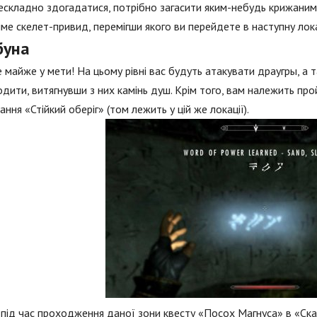
 нескладно здогадатися, потрібно загасити яким-небудь крижаним з
ме скелет-привид, перемігши якого ви перейдете в наступну ло
буна
 майже у мети! На цьому рівні вас будуть атакувати драугры, а
дити, витягнувши з них камінь душ. Крім того, вам належить пр
ання «Стійкий оберіг» (том лежить у цій же локації).
під час проходження даної зони квесту «Посох Магнуса» в «Ск