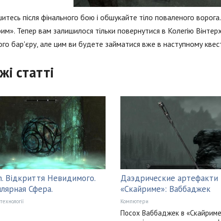
тесь після фінального бою і обшукайте тіло поваленого ворога.
им». Тепер вам залишилося тільки повернутися в Колегію Вінтер
ого бар'єру, але цим ви будете займатися вже в наступному квест
жі статті
m. Відкриття Невидимого.
Даэдрические артефакти 
лярная Сфера.
«Скайриме»: Ваббаджек
 технології
Компютери
Посох Ваббаджек в «Скайриме