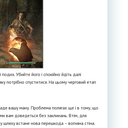
 подих. Убийте його і спокійно йдіть далі
 яку потрібно спуститися. На цьому черговий етап
аде вашу ману. Проблема полягає ще і в тому, що
ими вам доведеться без заклинань. Втім, для
у шляху встане нова перешкода – вогняна стіна.