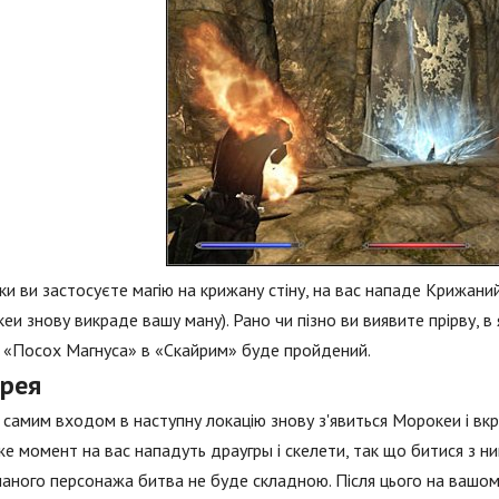
ьки ви застосуєте магію на крижану стіну, на вас нападе Крижаний
еи знову викраде вашу ману). Рано чи пізно ви виявите прірву, в
 «Посох Магнуса» в «Скайрим» буде пройдений.
ерея
самим входом в наступну локацію знову з'явиться Морокеи і вкр
же момент на вас нападуть драугры і скелети, так що битися з н
аного персонажа битва не буде складною. Після цього на вашом