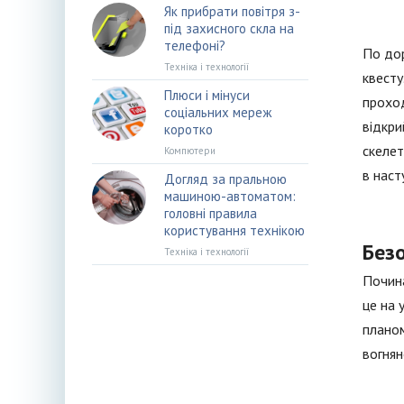
Як прибрати повітря з-
під захисного скла на
телефоні?
По дор
Техніка і технології
квесту
Плюси і мінуси
проход
соціальних мереж
відкри
коротко
скелет
Компютери
в наст
Догляд за пральною
машиною-автоматом:
головні правила
користування технікою
Без
Техніка і технології
Почина
це на 
планом
вогнян