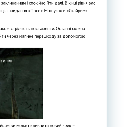
аклинанням і спокійно йти далі. В кінці рівня вас
кацію завдання «Посох Магнуса» в «Скайрим».
 також стріляють постаменти. Останні можна
ойти через магічне перешкоду за допомогою
айрим ви можете вивчити новий крик –