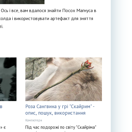
 Ось і все, вам вдалося знайти Посох Магнуса в
холда і використовувати артефакт для зняття
і.
в
Роза Сангвина у грі "Скайрим" -
опис, пошук, використання
Компютери
» є
Під час подорожі по світу "Скайріма"