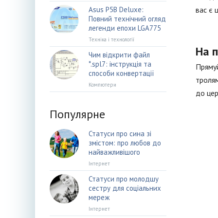
Asus P5B Deluxe:
вас є 
Повний технічний огляд
легенди епохи LGA775
Техніка і технології
На 
Чим відкрити файл
*.spl7: інструкція та
Прямуй
способи конвертації
тролям
Компютери
до цер
Популярне
Статуси про сина зі
змістом: про любов до
найважливішого
Інтернет
Статуси про молодшу
сестру для соціальних
мереж
Інтернет