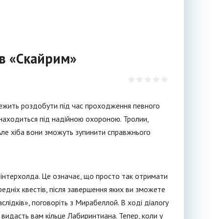
 в «Скайрим»
лежить роздобути під час проходження певного
знаходиться під надійною охороною. Тролии,
 Але хіба вони зможуть зупинити справжнього
Вінтерхолда. Це означає, що просто так отримати
едніх квестів, після завершення яких ви зможете
слідків», поговоріть з Мирабеллой. В ході діалогу
 видасть вам кільце Лабиринтиана. Тепер, коли у