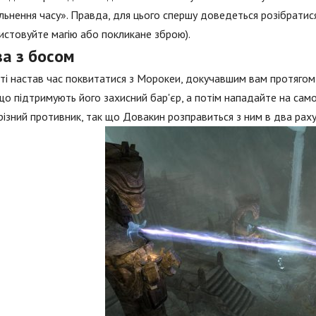
льнення часу». Правда, для цього спершу доведеться розібратис
истовуйте магію або покликане зброю).
ва з босом
і настав час поквитатися з Морокеи, докучавшим вам протягом 
 що підтримують його захисний бар'єр, а потім нападайте на само
грізний противник, так що Довакин розправиться з ним в два раху