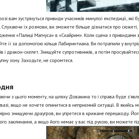
озі вам зустрінуться привиди учасників минулої експедиції, які 
. Слухаючи їх розмови, ви зможете більше дізнатися про сюжеті,
ження «Палиці Магнуса» в «Скайрим». Коли сцена з привидами зак
йте її за допомогою кільця Лабиринтиана. Ви потрапили у внутрі
ів і дракон-скелет. Знищуйте супротивників, а потім просувайтеся
упну зону. Заходьте, не соромтеся.
одня
ючи з цього моменту, на шляху Довакина то і справа буде з'яв
увазі, якщо не хочете опинитися в неприємній ситуації. В якийсь
ірно знищуючи драугров, ви упретеся в крижане перешкоду. Йо
ого заклинання, а якщо його немає у вас під рукою, ви можете пі