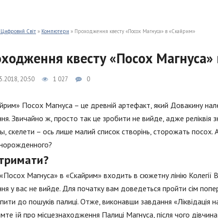
 Цифровий Світ
»
Компютери
» Проходження квесту «Посох Магнуса» в «Скайрим»
ходження квесту «Посох Магнуса»
5.2018, 20:50
1 027
0
йрим» Посох Магнуса – це древній артефакт, який Довакину на
ня. Звичайно ж, просто так це зробити не вийде, адже реліквія 
ы, скелети – ось лише малий список створінь, сторожать посох.
норожденного?
отримати?
«Посох Магнуса» в «Скайрим» входить в сюжетну лінію Колегії 
ня у вас не вийде. Для початку вам доведеться пройти сім попер
пити до пошуків палиці. Отже, виконавши завдання «Ліквідація на
мте їй про місцезнаходження Палиці Магнуса, після чого дівчина