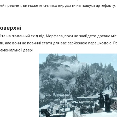
цей предмет, ви можете сміливо вирушати на пошуки артефакту.
поверхні
те на південний схід від Морфала, поки не знайдете древнє міс
и, але вони не повинні стати для вас серйозною перешкодою. Ро
емоніальної двері.