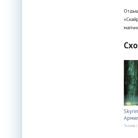
Отдыши
«Скайр
магічн
Схо
Skyri
Армил
Техніка і