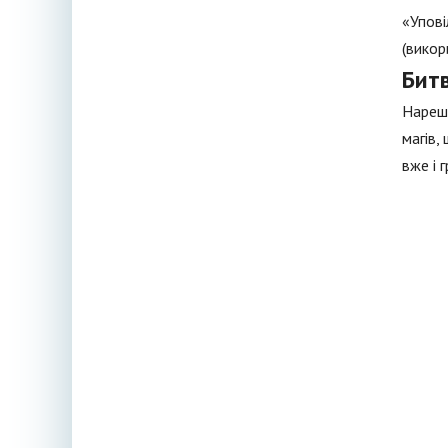
«Упові
(викор
Бит
Нарешт
магів,
вже і 