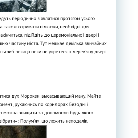
будуть періодично з'являтися протягом усього
 а також отримати підказки, необхідні для
інчиться, підійдіть до церемоніальної двері і
шню частину міста. Тут мешкає декілька звичайних
 вглиб локації поки не упретеся в дерев'яну двері
лятися дух Морокеи, высасывающий ману. Майте
 момент, рухаючись по коридорах Безодні і
го можна знищити за допомогою будь-якого
дібрати«: Полум'я», що лежить неподалік.