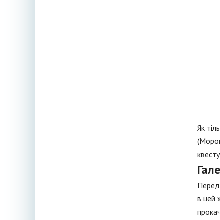
Як тіл
(Морок
квесту
Гал
Перед 
в цей 
прокач