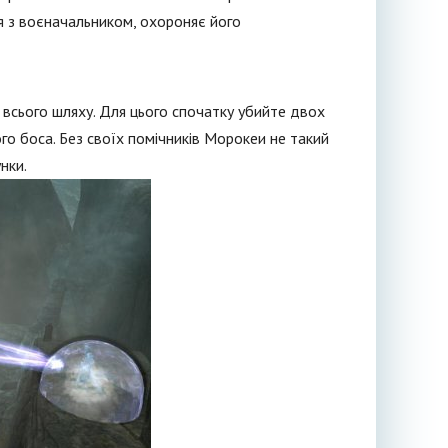
я з воєначальником, охороняє його
всього шляху. Для цього спочатку убийте двох
го боса. Без своїх помічників Морокеи не такий
нки.