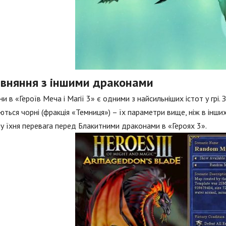
івняння з іншими драконами
и в «Героїв Меча і Магії 3» є одними з найсильніших істот у грі.
ються чорні (фракція «Темниця») – їх параметри вище, ніж в інших,
у їхня перевага перед Блакитними драконами в «Героях 3».