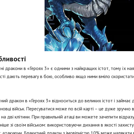
бливості
ні дракони в «Героях 3» є одними з найкращих істот, тому їх ная
сті дають перевагу в бою, особливо якщо ними вміло скористати
ний дракон в «Героях 3» відноситься до великих істот і займає 
новці військ. Пересуватися може по всій карті – це дуже зручно 
 на дві клітини. При правильній атаці ви можете зачепити відразу
ніше зі своїм військом: використовуючи дихання в якості захисту
: атакуючи, Блакитний дракон з імовірністю 10% може налякати вор