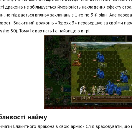
сті драконів не збільшується ймовірність накладення ефекту страху.
и, не піддається впливу заклинань з 1-го по 3-й рівні. Але перев
вості. Блакитний дракон в «Героях 3» перевершує за своїми парам
у (по 50). Тому їх вартість і є найвищою в грі.
бливості найму
имати Блакитного дракона в свою армію? Слід враховувати, що ці 