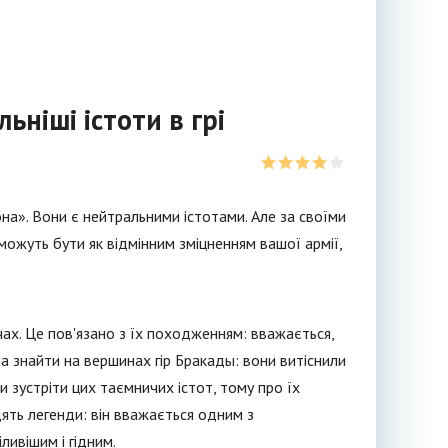
ьніші істоти в грі
на». Вони є нейтральними істотами. Але за своїми
можуть бути як відмінним зміцненням вашої армії,
ах. Це пов'язано з їх походженням: вважається,
жна знайти на вершинах гір Бракады: вони витіснили
и зустріти цих таємничих істот, тому про їх
ять легенди: він вважається одним з
ливішим і гідним.