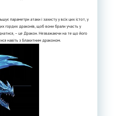
шує параметри атаки і захисту у всіх цих істот, у
цих гордих драконів, щоб вони брали участь у
днатися, – це Дракон. Незважаючи на те що його
тися навіть з Блакитним драконом.