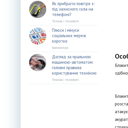
Як прибрати повітря з-
під захисного скла на
телефоні?
Техніка і технології
Плюси і мінуси
соціальних мереж
коротко
Компютери
Осо
Догляд за пральною
машиною-автоматом:
Блакит
головні правила
здібно
користування технікою
Техніка і технології
Блакит
розста
атакує
акурат
страху