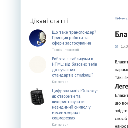
Цікаві статті
Hi-News:
Бла
Що таке транспондер?
Принцип роботи та
сфери застосування
13.0
Техніка і технології
Робота з таблицями в
Блакит
HTML: від базових тегів
параме
до сучасних
стандартів стилізації
так і 
Компютери
Лег
Цифрова магія Юнікоду:
Блакит
як створити та
використовувати
що вон
невидимий символ у
звідти
месенджерах і
соцмережах
спосіб
Компютери
найроз