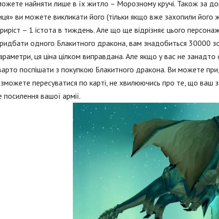
можете найняти лише в їх житло – Морозному кручі. Також за до
ця» ви можете викликати його (тільки якщо вже захопили його ж
риріст – 1 істота в тиждень. Але що ще відрізняє цього персонажа
идбати одного Блакитного дракона, вам знадобиться 30000 золо
араметри, ця ціна цілком виправдана. Але якщо у вас не занадто 
варто поспішати з покупкою Блакитного дракона. Ви можете при
 зможете пересуватися по карті, не хвилюючись про те, що ваш 
 посилення вашої армії.