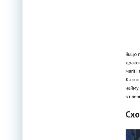
Якщо п
дракон
магії 
Казков
найму.
втілен
Схо