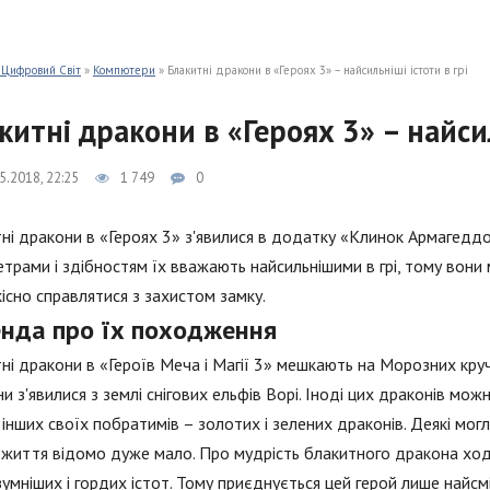
 Цифровий Світ
»
Компютери
» Блакитні дракони в «Героях 3» – найсильніші істоти в грі
китні дракони в «Героях 3» – найсил
5.2018, 22:25
1 749
0
ні дракони в «Героях 3» з'явилися в додатку «Клинок Армагеддо
трами і здібностям їх вважають найсильнішими в грі, тому вони 
якісно справлятися з захистом замку.
енда про їх походження
ні дракони в «Героїв Меча і Магії 3» мешкають на Морозних круч
и з'явилися з землі снігових ельфів Ворі. Іноді цих драконів мо
 інших своїх побратимів – золотих і зелених драконів. Деякі могл
 життя відомо дуже мало. Про мудрість блакитного дракона ход
умніших і гордих істот. Тому приєднується цей герой лише найсмі