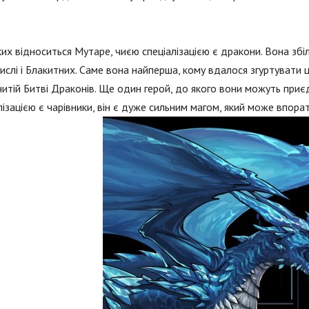
их відноситься Мутаре, чиєю спеціалізацією є дракони. Вона збіль
ислі і Блакитних. Саме вона найперша, кому вдалося згуртувати 
итій Битві Драконів. Ще один герой, до якого вони можуть приє
лізацією є чарівники, він є дуже сильним магом, який може впора