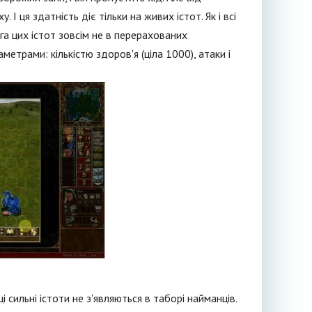
 І ця здатність діє тільки на живих істот. Як і всі
ага цих істот зовсім не в перерахованих
етрами: кількістю здоров'я (ціла 1000), атаки і
сильні істоти не з'являються в таборі найманців.