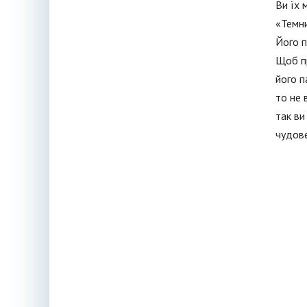
Ви їх 
«Темни
Його п
Щоб пр
його п
то не 
так ви
чудове