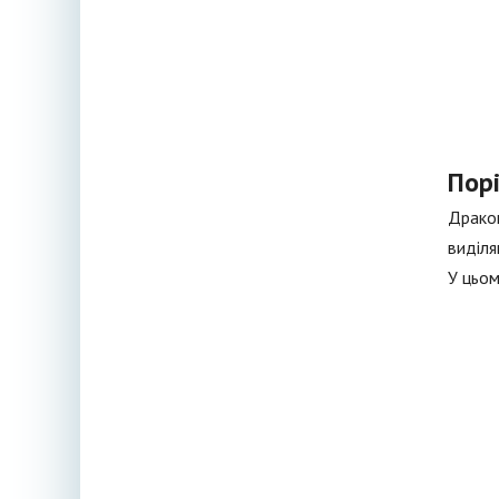
Пор
Дракон
виділя
У цьом