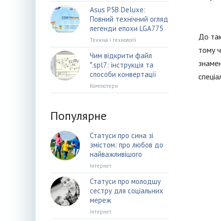
Asus P5B Deluxe:
Повний технічний огляд
легенди епохи LGA775
До так
Техніка і технології
тому ч
Чим відкрити файл
знамен
*.spl7: інструкція та
способи конвертації
спеціа
Компютери
Популярне
Статуси про сина зі
змістом: про любов до
найважливішого
Інтернет
Статуси про молодшу
сестру для соціальних
мереж
Інтернет