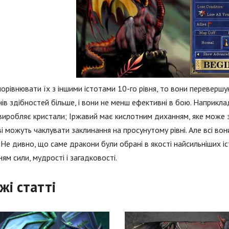
орівнювати їх з іншими істотами 10-го рівня, то вони перевершу
ів здібностей більше, і вони не менш ефективні в бою. Наприкл
і виробляє кристали; Іржавий має кислотним диханням, яке може
і можуть чаклувати заклинання на просунутому рівні. Але всі во
 Не дивно, що саме дракони були обрані в якості найсильніших іст
ням сили, мудрості і загадковості.
жі статті