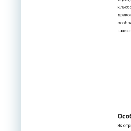
кілько
дракон
особли
захист
Осо
Як отр