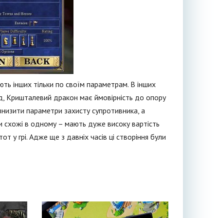
ють інших тільки по своїм параметрам. В інших
ад, Кришталевий дракон має ймовірність до опору
 знизити параметри захисту супротивника, а
ни схожі в одному – мають дуже високу вартість
от у грі. Адже ще з давніх часів ці створіння були