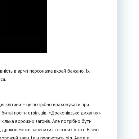
вність в армії персонажа вкрай бажано. Їх
ся.
дві клітини – це потрібно враховувати при
в битві проти стрільців. «Драконівське дихання»
 кілька ворожих загонів. Але потрібно бути
, дракон може зачепити і союзних істот. Ефект
ожий загін, і він пропустить хід. Але від