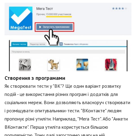
Створення з програмами
Як створювати тести у "ВК"? Ще один варіант розвитку
подій - це використання різних програм і додатків для
соціальних мереж. Вони дозволяють власноруч створювати
і розміщувати опитувальники-тести. "ВКонтакте" людям
пропонує різні утиліти. Наприклад, "Мега Тест". Або "Анкети
ВКонтакте". Перша утиліта користується більшою
популярністю. Тому далі загостримо увагу на ній.