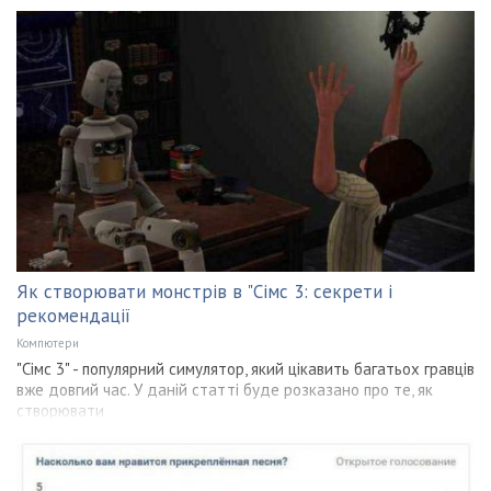
Як створювати монстрів в "Сімс 3: секрети і
рекомендації
Компютери
"Сімс 3" - популярний симулятор, який цікавить багатьох гравців
вже довгий час. У даній статті буде розказано про те, як
створювати