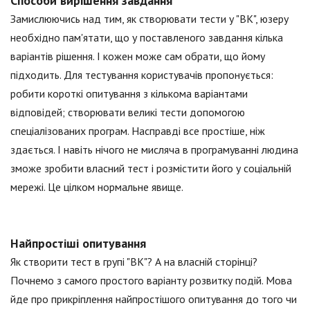
Способи вирішення завдання
Замислюючись над тим, як створювати тести у "ВК", юзеру
необхідно пам'ятати, що у поставленого завдання кілька
варіантів рішення. І кожен може сам обрати, що йому
підходить. Для тестування користувачів пропонується:
робити короткі опитування з кількома варіантами
відповідей; створювати великі тести допомогою
спеціалізованих програм. Насправді все простіше, ніж
здається. І навіть нічого не мисляча в програмуванні людина
зможе зробити власний тест і розмістити його у соціальній
мережі. Це цілком нормальне явище.
Найпростіші опитування
Як створити тест в групі "ВК"? А на власній сторінці?
Почнемо з самого простого варіанту розвитку подій. Мова
йде про прикріплення найпростішого опитування до того чи