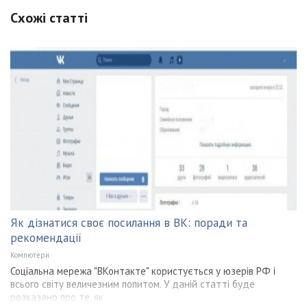
Схожі статті
Як дізнатися своє посилання в ВК: поради та
рекомендації
Компютери
Соціальна мережа "ВКонтакте" користується у юзерів РФ і
всього світу величезним попитом. У даній статті буде
розказано про те, як