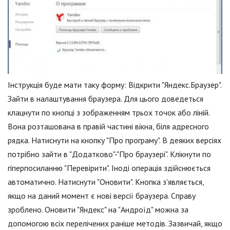
Інструкція буде мати таку форму: Відкрити "Яндекс.Браузер".
Зайти в налаштування браузера. Для цього доведеться
клацнути по кнопці з зображенням трьох точок або ліній.
Вона розташована в правій частині вікна, біля адресного
рядка. Натиснути на кнопку "Про програму". В деяких версіях
потрібно зайти в "Додатково"-"Про браузері". Клікнути по
гіперпосиланню "Перевірити". Іноді операція здійснюється
автоматично. Натиснути "Оновити". Кнопка з'являється,
якщо на даний момент є нові версії браузера. Справу
зроблено. Оновити "Яндекс" на "Андроїд" можна за
допомогою всіх перелічених раніше методів. Зазвичай, якщо