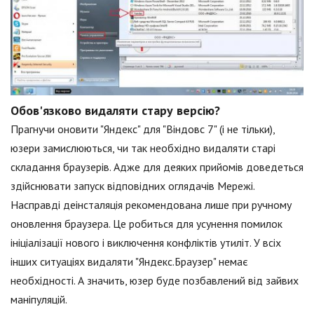
Обов'язково видаляти стару версію?
Прагнучи оновити "Яндекс" для "Віндовс 7" (і не тільки),
юзери замислюються, чи так необхідно видаляти старі
складання браузерів. Адже для деяких прийомів доведеться
здійснювати запуск відповідних оглядачів Мережі.
Насправді деінсталяція рекомендована лише при ручному
оновлення браузера. Це робиться для усунення помилок
ініціалізації нового і виключення конфліктів утиліт. У всіх
інших ситуаціях видаляти "Яндекс.Браузер" немає
необхідності. А значить, юзер буде позбавлений від зайвих
маніпуляцій.