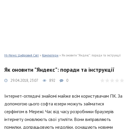
Hi-News: Цифровий Світ
»
Компютери
» Як оновити "Яндекс": поради та інструкції
Як оновити "Яндекс": поради та інструкції
29.04.2018, 23:07
892
0
Інтернет-оглядачі знайомі майже всім користувачам ПК. За
допомогою цього софта юзери можуть займатися
серфінгом в Мережі. Час від часу розробники браузерів
інтернету оновлюють свої утиліти. Вони виправляють
помилки, допрацьовують недоліки, оснащують новими