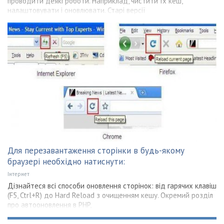
проводити деякі роботи. Наприклад, чистити їх кеш,
налаштовувати і оновлювати. Старі версії
Для перезавантаження сторінки в будь-якому
браузері необхідно натиснути:
Інтернет
Дізнайтеся всі способи оновлення сторінок: від гарячих клавіш
(F5, Ctrl+R) до Hard Reload з очищенням кешу. Окремий розділ
про автооновлення в PHP,