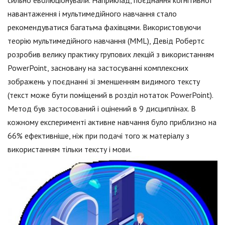
навантаження і мультимедійного навчання стало
рекомендуватися багатьма фахівцями. Використовуючи
теорію мультимедійного навчання (MML), Девід Робертс
розробив велику практику групових лекцій з використанням
PowerPoint, засновану на застосуванні комплексних
зображень у поєднанні зі зменшенням видимого тексту
(текст може бути поміщений в розділ нотаток PowerPoint).
Метод був застосований і оцінений в 9 дисциплінах. В
кожному експерименті активне навчання було приблизно на
66% ефективніше, ніж при подачі того ж матеріалу з
використанням тільки тексту і мови.