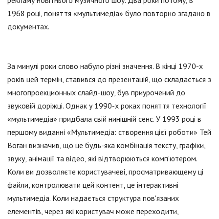
рекламу новітнього музичного шоу. Два роки потому, в
1968 році, поняття «мультимедіа» було повторно згадано в
документах.
За минулі роки слово набуло різні значення. В кінці 1970-х
років цей термін, ставився до презентацій, що складається з
многопроекционных слайд-шоу, був приурочений до
звуковій доріжці. Однак у 1990-х роках поняття технології
«мультимедіа» придбала свій нинішній сенс. У 1993 році в
першому виданні «Мультимедіа: створення цієї роботи» Тей
Воган визначив, що це будь-яка комбінація тексту, графіки,
звуку, анімації та відео, які відтворюються комп'ютером.
Коли ви дозволяєте користувачеві, просматривающему ці
файли, контролювати цей контент, це інтерактивні
мультимедіа. Коли надається структура пов'язаних
елементів, через які користувач може переходити,