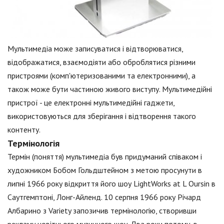
Мультимедіа може записуватися і відтворюватися,
відображатися, взаємодіяти або оброблятися різними
пристроями (комп'ютеризованими та електронними), а
також може бути частиною живого виступу. Мультимедійні
пристрої - це електронні мультимедійні гаджети,
використовуються для зберігання і відтворення такого
контенту.
Термінологія
Термін (поняття) мультимедіа був придуманий співаком і
художником Бобом Гольдштейном з метою просунути в
липні 1966 року відкриття його шоу LightWorks at L Oursin в
Саутгемптоні, Лонг-Айленд. 10 серпня 1966 року Річард
Албарино з Variety запозичив термінологію, створивши