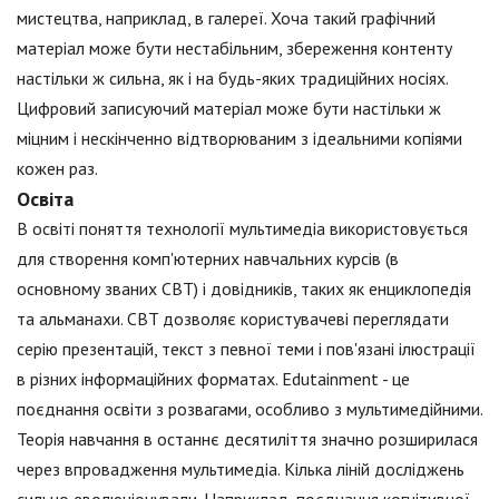
мистецтва, наприклад, в галереї. Хоча такий графічний
матеріал може бути нестабільним, збереження контенту
настільки ж сильна, як і на будь-яких традиційних носіях.
Цифровий записуючий матеріал може бути настільки ж
міцним і нескінченно відтворюваним з ідеальними копіями
кожен раз.
Освіта
В освіті поняття технології мультимедіа використовується
для створення комп'ютерних навчальних курсів (в
основному званих CBT) і довідників, таких як енциклопедія
та альманахи. CBT дозволяє користувачеві переглядати
серію презентацій, текст з певної теми і пов'язані ілюстрації
в різних інформаційних форматах. Edutainment - це
поєднання освіти з розвагами, особливо з мультимедійними.
Теорія навчання в останнє десятиліття значно розширилася
через впровадження мультимедіа. Кілька ліній досліджень
сильно еволюціонували. Наприклад, поєднання когнітивної