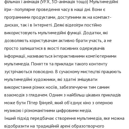
фільмах і анімація (VFX, 3D-анімація тощо) Мультимедійні
ігри - популярне проведення часу в наші дні. Вони є
програмними продуктами, доступними як на компакт-
дисках, так і в Інтернеті. Деякі відеоігри постійно
використовують мультимедійні функції. Додатки, які
дозволяють користувачам активно брати участь, а не
просто залишатися в якості пасивних одержувачів
інформації, називаються інтерактивними комп'ютерними
мультимедіа. Поняття та приклади такого контенту
зустрічаються повсюдно. В сучасному мистецтві працюють
мультимедійні художники, які здатні змішувати
використання різних носіїв, забезпечуючи тим самим
взаємодія з глядачем. Одним з найбільш цікавих прикладів
може бути Пітер Грінуей, який об'єднує кіно з оперною
музикою і різноманітними цифровими медіа.
Інший підхід передбачає створення мультимедіа, яке можна
відобразити на традиційній арені образотворчого