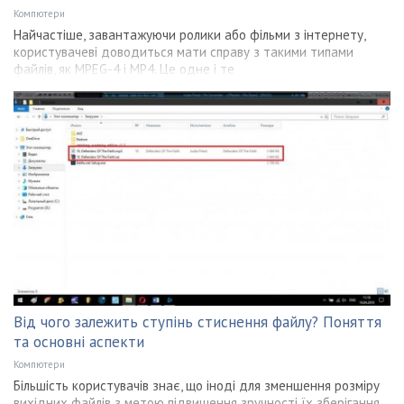
Компютери
Найчастіше, завантажуючи ролики або фільми з інтернету,
користувачеві доводиться мати справу з такими типами
файлів, як MPEG-4 і MP4. Це одне і те
Від чого залежить ступінь стиснення файлу? Поняття
та основні аспекти
Компютери
Більшість користувачів знає, що іноді для зменшення розміру
вихідних файлів з метою підвищення зручності їх зберігання