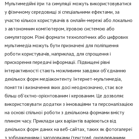
Мультимедійні ігри та симуляції можуть використовуватися
у фізичному середовищі зі спеціальними ефектами, за
участю кількох користувачів в онлайн-мережі або локально
з автономним комп'ютером, ігровою системою або
симулятором. Різні формати технологічних або цифрових
мультимедіа можуть бути призначені для поліпшення
роботи користувачів, наприклад, для спрощення і
прискорення передачі інформації. Підвищені рівні
інтерактивності стають можливими завдяки об'єднанню
декількох форм медіаконтенту. Інтернет-мультимедіа,
поняття і визначення яких досі неоднозначно, стає все
більш об'єктно-орієнтованим і керованим. Це дозволяє
використовувати додатки з інноваціями та персоналізацією
на основі спільної роботи з декількома формами вмісту
плином часу. Приклади цих варіантів варіюються від
декількох форм даних на веб-сайтах, таких як фотогалереї
з зображеннями і заголовками (текстом), оновлюваними