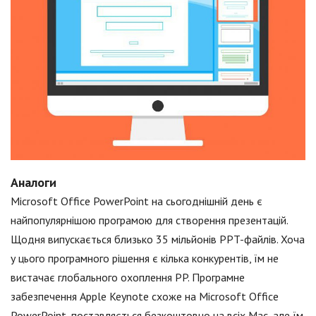
Аналоги
Microsoft Office PowerPoint на сьогоднішній день є
найпопулярнішою програмою для створення презентацій.
Щодня випускається близько 35 мільйонів PPT-файлів. Хоча
у цього програмного рішення є кілька конкурентів, їм не
вистачає глобального охоплення PP. Програмне
забезпечення Apple Keynote схоже на Microsoft Office
PowerPoint, поставляється безкоштовно на всіх Mac, але їм