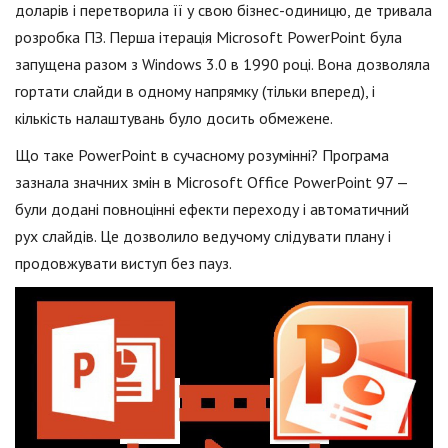
доларів і перетворила її у свою бізнес-одиницю, де тривала
розробка ПЗ. Перша ітерація Microsoft PowerPoint була
запущена разом з Windows 3.0 в 1990 році. Вона дозволяла
гортати слайди в одному напрямку (тільки вперед), і
кількість налаштувань було досить обмежене.
Що таке PowerPoint в сучасному розумінні? Програма
зазнала значних змін в Microsoft Office PowerPoint 97 —
були додані повноцінні ефекти переходу і автоматичний
рух слайдів. Це дозволило ведучому слідувати плану і
продовжувати виступ без пауз.