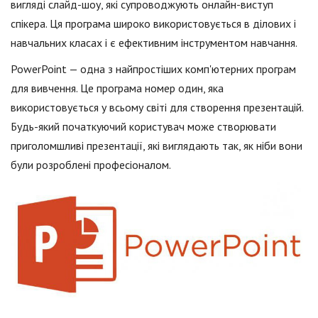
вигляді слайд-шоу, які супроводжують онлайн-виступ
спікера. Ця програма широко використовується в ділових і
навчальних класах і є ефективним інструментом навчання.
PowerPoint — одна з найпростіших комп'ютерних програм
для вивчення. Це програма номер один, яка
використовується у всьому світі для створення презентацій.
Будь-який початкуючий користувач може створювати
приголомшливі презентації, які виглядають так, як ніби вони
були розроблені професіоналом.