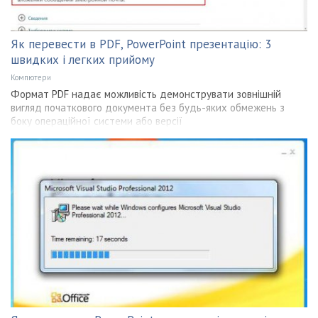
Як перевести в PDF, PowerPoint презентацію: 3
швидких і легких прийому
Компютери
Формат PDF надає можливість демонструвати зовнішній
вигляд початкового документа без будь-яких обмежень з
боку операційної системи або версії