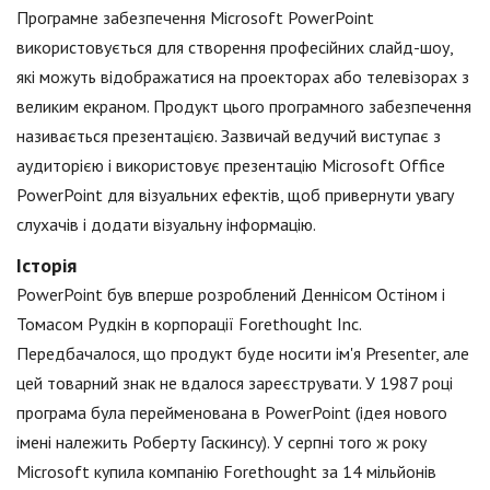
Програмне забезпечення Microsoft PowerPoint
використовується для створення професійних слайд-шоу,
які можуть відображатися на проекторах або телевізорах з
великим екраном. Продукт цього програмного забезпечення
називається презентацією. Зазвичай ведучий виступає з
аудиторією і використовує презентацію Microsoft Office
PowerPoint для візуальних ефектів, щоб привернути увагу
слухачів і додати візуальну інформацію.
Історія
PowerPoint був вперше розроблений Деннісом Остіном і
Томасом Рудкін в корпорації Forethought Inc.
Передбачалося, що продукт буде носити ім'я Presenter, але
цей товарний знак не вдалося зареєструвати. У 1987 році
програма була перейменована в PowerPoint (ідея нового
імені належить Роберту Гаскинсу). У серпні того ж року
Microsoft купила компанію Forethought за 14 мільйонів