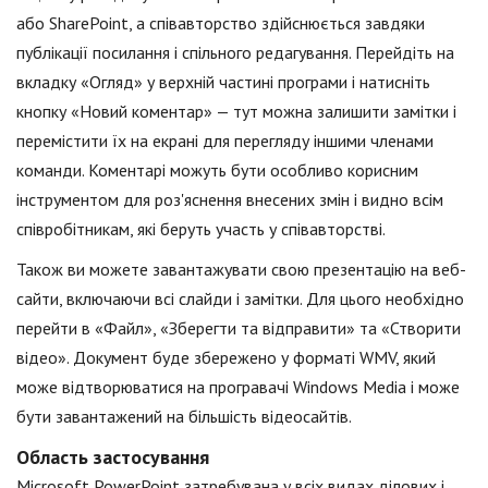
або SharePoint, а співавторство здійснюється завдяки
публікації посилання і спільного редагування. Перейдіть на
вкладку «Огляд» у верхній частині програми і натисніть
кнопку «Новий коментар» — тут можна залишити замітки і
перемістити їх на екрані для перегляду іншими членами
команди. Коментарі можуть бути особливо корисним
інструментом для роз'яснення внесених змін і видно всім
співробітникам, які беруть участь у співавторстві.
Також ви можете завантажувати свою презентацію на веб-
сайти, включаючи всі слайди і замітки. Для цього необхідно
перейти в «Файл», «Зберегти та відправити» та «Створити
відео». Документ буде збережено у форматі WMV, який
може відтворюватися на програвачі Windows Media і може
бути завантажений на більшість відеосайтів.
Область застосування
Microsoft PowerPoint затребувана у всіх видах ділових і