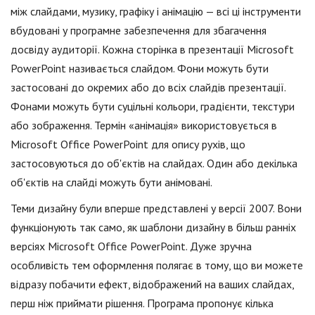
між слайдами, музику, графіку і анімацію — всі ці інструменти
вбудовані у програмне забезпечення для збагачення
досвіду аудиторії. Кожна сторінка в презентації Microsoft
PowerPoint називається слайдом. Фони можуть бути
застосовані до окремих або до всіх слайдів презентації.
Фонами можуть бути суцільні кольори, градієнти, текстури
або зображення. Термін «анімація» використовується в
Microsoft Office PowerPoint для опису рухів, що
застосовуються до об'єктів на слайдах. Один або декілька
об'єктів на слайді можуть бути анімовані.
Теми дизайну були вперше представлені у версії 2007. Вони
функціонують так само, як шаблони дизайну в більш ранніх
версіях Microsoft Office PowerPoint. Дуже зручна
особливість тем оформлення полягає в тому, що ви можете
відразу побачити ефект, відображений на ваших слайдах,
перш ніж приймати рішення. Програма пропонує кілька