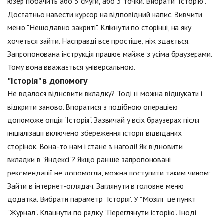
юзер побачить або 3 смуги, або 3 точки. Вибрати "Історію".
Достатньо навести курсор на відповідний напис. Вивчити
меню "Нещодавно закриті". Клікнути по сторінці, на яку
хочеться зайти. Насправді все простіше, ніж здається.
Запропонована інструкція працює майже з усіма браузерами.
Тому вона вважається універсальною.
"Історія" в допомогу
Не вдалося відновити вкладку? Тоді її можна відшукати і
відкрити заново. Впоратися з подібною операцією
допоможе опція "Історія". Зазвичай у всіх браузерах після
ініціалізації включено збереження історії відвіданих
сторінок. Вона-то нам і стане в нагоді! Як відновити
вкладки в "Яндексі"? Якщо раніше запропоновані
рекомендації не допомогли, можна поступити таким чином:
Зайти в інтернет-оглядач. Заглянути в головне меню
додатка. Вибрати параметр "Історія". У "Мозілі" це пункт
"Журнал". Клацнути по рядку "Переглянути історію". Іноді