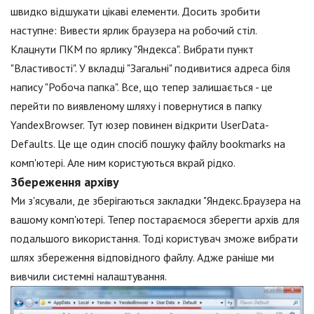
швидко відшукати цікаві елементи. Досить зробити
наступне: Вивести ярлик браузера на робочий стіл.
Клацнути ПКМ по ярлику "Яндекса". Вибрати пункт
"Властивості". У вкладці "Загальні" подивитися адреса біля
напису "Робоча папка". Все, що тепер залишається - це
перейти по виявленому шляху і повернутися в папку
YandexBrowser. Тут юзер повинен відкрити UserData-
Defaults. Це ще один спосіб пошуку файлу bookmarks на
комп'ютері. Але ним користуються вкрай рідко.
Збереження архіву
Ми з'ясували, де зберігаються закладки "Яндекс.Браузера на
вашому комп'ютері. Тепер постараємося зберегти архів для
подальшого використання. Тоді користувач зможе вибрати
шлях збереження відповідного файлу. Адже раніше ми
вивчили системні налаштування.