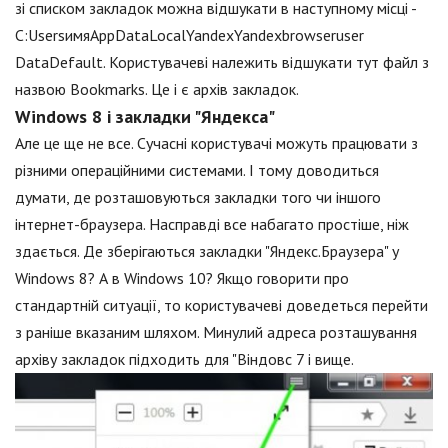
зі списком закладок можна відшукати в наступному місці -
C:UsersимяAppDataLocalYandexYandexbrowseruser
DataDefault. Користувачеві належить відшукати тут файл з
назвою Bookmarks. Це і є архів закладок.
Windows 8 і закладки "Яндекса"
Але це ще не все. Сучасні користувачі можуть працювати з
різними операційними системами. І тому доводиться
думати, де розташовуються закладки того чи іншого
інтернет-браузера. Насправді все набагато простіше, ніж
здається. Де зберігаються закладки "Яндекс.Браузера" у
Windows 8? А в Windows 10? Якщо говорити про
стандартній ситуації, то користувачеві доведеться перейти
з раніше вказаним шляхом. Минулий адреса розташування
архіву закладок підходить для "Віндовс 7 і вище.