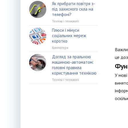
Як прибрати повітря з-
під захисного скла на
телефоні?
Техніка і технології
Плюси і мінуси
соціальних мереж
коротко
Компютери
Важлив
Догляд за пральною
це доз
машиною-автоматом:
Фун
головні правила
користування технікою
У мові
Техніка і технології
винято
інформ
оскіль