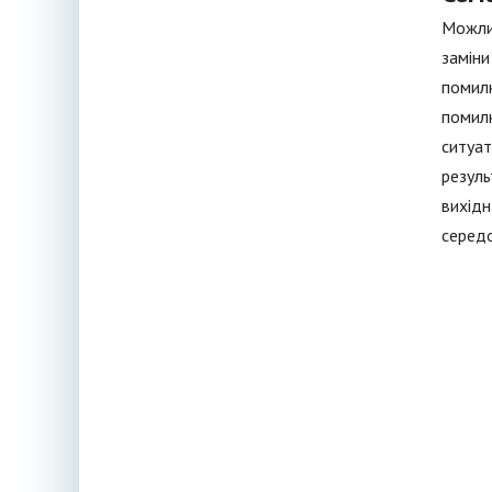
Можлив
заміни
помилк
помилк
ситуат
резуль
вихідн
середо