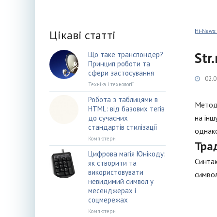
Цікаві статті
Hi-News:
Str
Що таке транспондер?
Принцип роботи та
сфери застосування
02.0
Техніка і технології
Робота з таблицями в
Метод 
HTML: від базових тегів
на інш
до сучасних
стандартів стилізації
однако
Компютери
Тра
Цифрова магія Юнікоду:
Синтак
як створити та
використовувати
символ
невидимий символ у
месенджерах і
соцмережах
Компютери