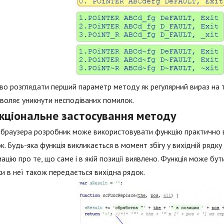
о розглядати перший параметр методу як регулярний вираз на тій 
воляє уникнути несподіваних помилок.
кціональне застосування методу
 браузера розробник може використовувати функцію практично в к
к. Будь-яка функція викликається в момент збігу у вихідній рядк
ацію про те, що саме і в якій позиції виявлено. Функція може бут
ки в неї також передається вихідна рядок.