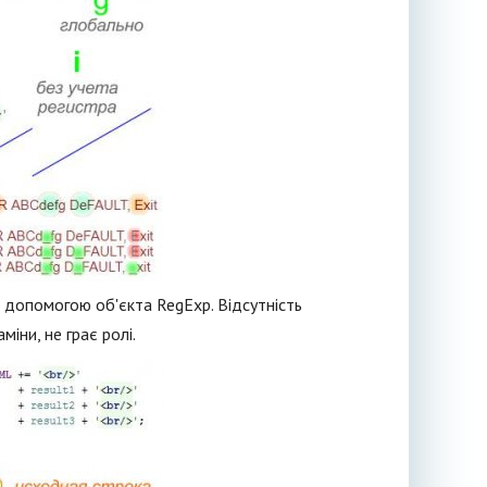
 допомогою об'єкта RegExp. Відсутність
іни, не грає ролі.