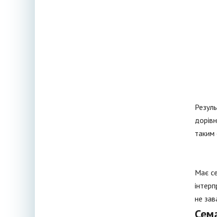
Резуль
дорівн
таким 
Має се
інтерп
не зав
Сем