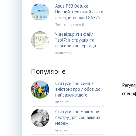
Asus P5B Deluxe:
Повний технічний огляд
легенди епохи LGA775
Техніка і технології
Чим відкрити файл
*.spl7: інструкція та
способи конвертації
Компютери
Популярне
Статуси про сина зі
Регуля
змістом: про любов до
специф
найважливішого
Інтернет
Статуси про молодшу
сестру для соціальних
мереж
Інтернет