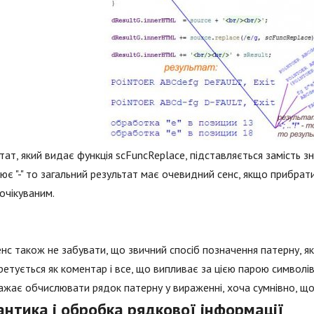
тат, який видає функція scFuncReplace, підставляється замість 
ює "-" то загальний результат має очевидний сенс, якщо прибрати 
очікуваним.
нс також не забувати, що звичний спосіб позначення патерну, який 
ретується як коментар і все, що випливає за цією парою символів
ажає обчислювати рядок патерну у вираженні, хоча сумнівно, що 
антика і обробка рядкової інформації