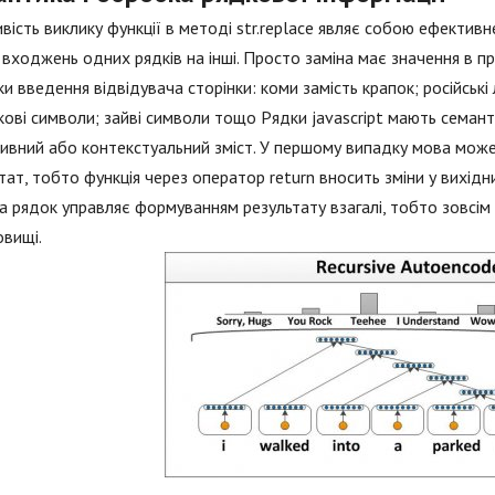
ість виклику функції в методі str.replace являє собою ефективне
 входжень одних рядків на інші. Просто заміна має значення в 
и введення відвідувача сторінки: коми замість крапок; російські 
ові символи; зайві символи тощо Рядки jаvascript мають семант
ивний або контекстуальний зміст. У першому випадку мова може
тат, тобто функція через оператор return вносить зміни у вихідн
а рядок управляє формуванням результату взагалі, тобто зовсім в
вищі.