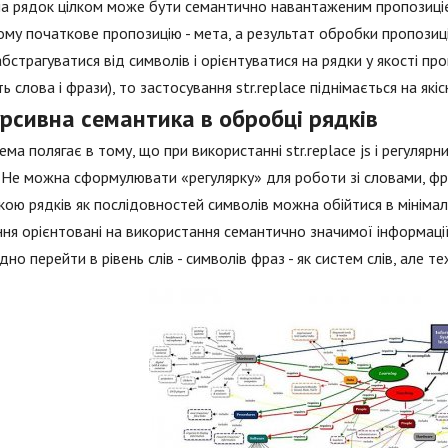
а рядок цілком може бути семантично навантаженим пропозиціє
ому початкове пропозицію - мета, а результат обробки пропозиції
бстрагуватися від символів і орієнтуватися на рядки у якості про
ь слова і фрази), то застосування str.replace піднімається на якіс
рсивна семантика в обробці рядків
ма полягає в тому, що при використанні str.replace js і регуляр
 Не можна сформулювати «регулярку» для роботи зі словами, фра
ою рядків як послідовностей символів можна обійтися в мінімал
ня орієнтовані на використання семантично значимої інформації
дно перейти в рівень слів - символів фраз - як систем слів, але т