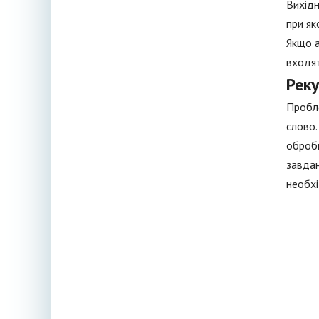
Вихідн
при як
Якщо а
входят
Реку
Пробле
слово.
обробк
завдан
необхі