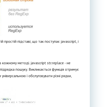
простій підставі, що так поступає jаvascript, і
ожному методі. jаvascript str.replace - не
у підрядка пошуку. Викликається функція отримує
и універсальною і обслуговувати різні рядки,