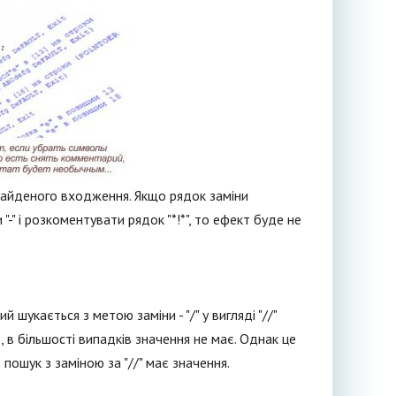
знайденого входження. Якщо рядок заміни
"-" і розкоментувати рядок "*!*", то ефект буде не
шукається з метою заміни - "/" у вигляді "//"
, в більшості випадків значення не має. Однак це
пошук з заміною за "//" має значення.