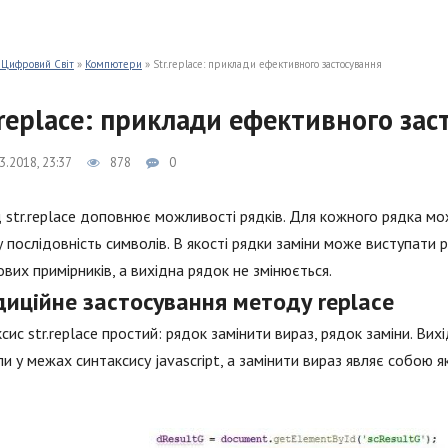
 Цифровий Світ
»
Компютери
» Str.replace: приклади ефективного застосування
.replace: приклади ефективного зас
3.2018, 23:37
878
0
str.replace доповнює можливості рядків. Для кожного рядка мож
у послідовність символів. В якості рядки заміни може виступати р
вих примірників, а вихідна рядок не змінюється.
диційне застосування методу replace
сис str.replace простий: рядок замінити вираз, рядок заміни. Вих
и у межах синтаксису jаvascript, а замінити вираз являє собою як