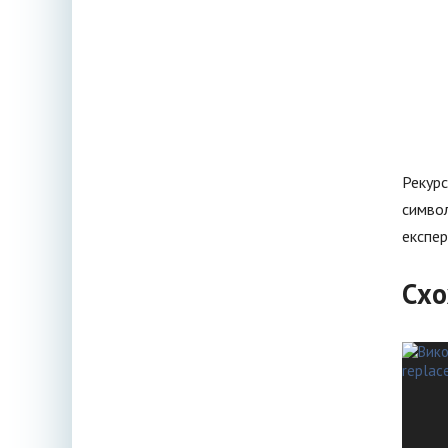
Рекурс
символ
експер
Схо