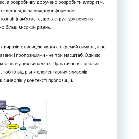
ю, а розробнику доручено розробити алгоритм,
 - відповідь на вихідну інформацію.
позиції (пам'ятаєте, що в структуру речення
но більш високий рівень.
них виразів одиницею уваги є окремий символ, а не
зами і пропозиціями - не той масштаб. Однією
ьно значущих випадках. Практично всі реальні
, тобто від рівня елементарних символів
еж символів у контексті пропозицій.