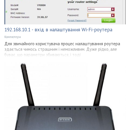
192.168.10.1 - вхід в налаштування Wi-Fi-роутера
Компютери
Для звичайного користувача процес налаштування роутера
здається чимось страшним і неможливим. Дуже рідко, але
буває, що параметри збиваються, і тоді