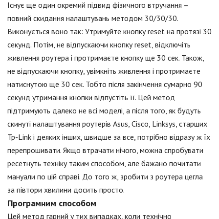
Існує ще один окремий підвид фізичного втручання –
повний скидання налаштувань методом 30/30/30.
Виконується воно так: Утримуйте кнопку reset на протязі 30
секунд. Потім, не відпускаючи кнопку reset, відключіть
живлення роутера і протримаєте кнопку ще 30 сек. Також,
не відпускаючи кнопку, увімкніть живлення і протримаєте
натиснутою ще 30 сек. Тобто після закінчення сумарно 90
секунд утримання кнопки відпустіть її. Цей метод
підтримують далеко не всі моделі, а після того, як будуть
скинуті налаштування роутерів Asus, Cisco, Linksys, старших
Tp-Link і деяких інших, швидше за все, потрібно відразу ж їх
перепрошивати. Якщо втрачати нічого, можна спробувати
ресетнуть техніку таким способом, але бажано почитати
мануали по цій справі. До того ж, зробити з роутера цегла
за півтори хвилини досить просто.
Програмним способом
Цей метод гарний у тих випадках, коли технічно