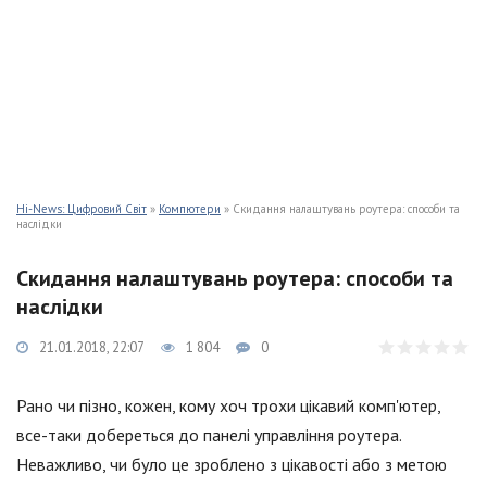
Hi-News: Цифровий Світ
»
Компютери
» Скидання налаштувань роутера: способи та
наслідки
Скидання налаштувань роутера: способи та
наслідки
21.01.2018, 22:07
1 804
0
Рано чи пізно, кожен, кому хоч трохи цікавий комп'ютер,
все-таки добереться до панелі управління роутера.
Неважливо, чи було це зроблено з цікавості або з метою