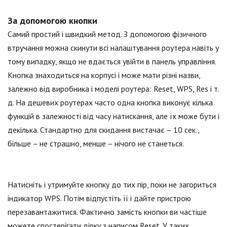
За допомогою кнопки
Самий простий і швидкий метод. З допомогою фізичного
втручання можна скинути всі налаштування роутера навіть у
тому випадку, якщо не вдається увійти в панель управління.
Кнопка знаходиться на корпусі і може мати різні назви,
залежно від виробника і моделі роутера: Reset, WPS, Res і т.
д. На дешевих роутерах часто одна кнопка виконує кілька
функцій в залежності від часу натискання, але їх може бути і
декілька. Стандартно для скидання вистачає – 10 сек.,
більше – не страшно, менше – нічого не станеться.
Натисніть і утримуйте кнопку до тих пір, поки не загориться
індикатор WPS. Потім відпустіть її і дайте пристрою
перезавантажитися. Фактично замість кнопки ви частіше
можете спостерігати дірку з написом Reset. У таких