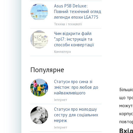
Asus P5B Deluxe:
Повний технічний огляд
легенди епохи LGA775
Техніка і технології
Чим відкрити файл
*.spl7: інструкція та
способи конвертації
Компютери
Популярне
Статуси про сина зі
змістом: про любов до
Більші
найважливішого
що тро
Інтернет
можуть
Статуси про молодшу
корпус
сестру для соціальних
мереж
повтор
Інтернет
Вхі