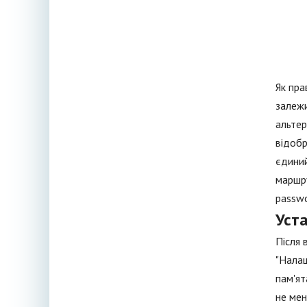
Як пра
залежи
альтер
відобр
єдиний
маршру
passwo
Уст
Після 
"Налаш
пам'ят
не мен