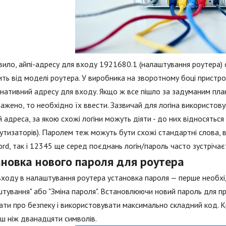
вило, айпі-адресу для входу 1921680.1 (налаштування роутера) 
ть від моделі роутера. У виробника на зворотному боці пристрою
нативний адресу для входу. Якщо ж все пішло за задуманим пла
ажено, то необхідно їх ввести. Зазвичай для логіна використову
 адреса, за якою схожі логіни можуть діяти - до них відносяться
тизаторів). Паролем теж можуть бути схожі стандартні слова, в
rd, так і 12345 ще серед поєднань логін/пароль часто зустрічає
ановка нового пароля для роутера
входу в налаштування роутера установка пароля — перше необхід
тування" або "Зміна пароля". Встановлюючи новий пароль для п
ати про безпеку і використовувати максимально складний код. К
ш ніж дванадцяти символів.