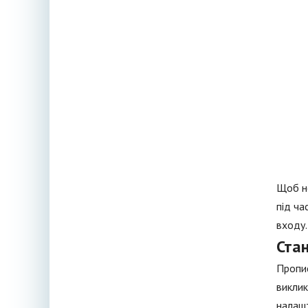
Щоб не
під ча
входу.
Ста
Пропис
виклик
налашт