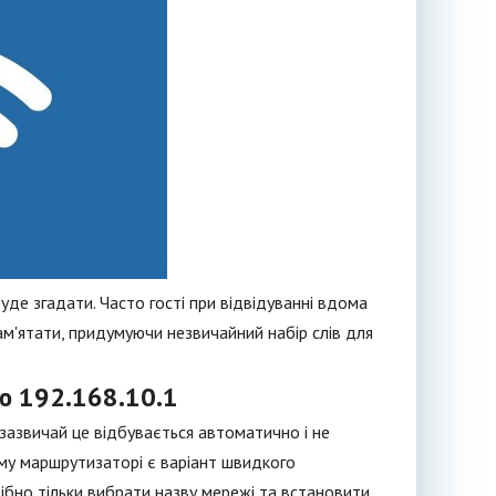
де згадати. Часто гості при відвідуванні вдома
ам'ятати, придумуючи незвичайний набір слів для
ю 192.168.10.1
 зазвичай це відбувається автоматично і не
му маршрутизаторі є варіант швидкого
ібно тільки вибрати назву мережі та встановити