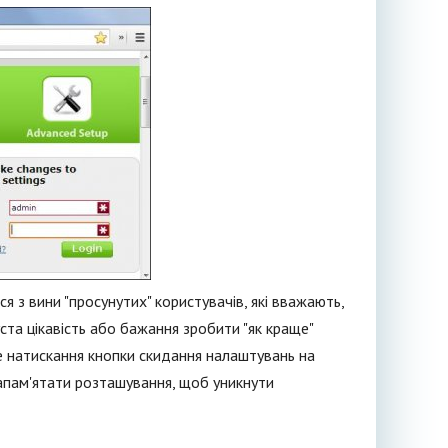
я з вини "просунутих" користувачів, які вважають,
ста цікавість або бажання зробити "як краще"
е натискання кнопки скидання налаштувань на
запам'ятати розташування, щоб уникнути