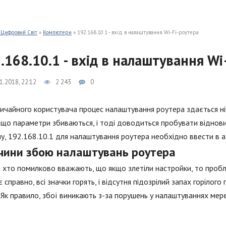
 Цифровий Світ
»
Компютери
» 192.168.10.1 - вхід в налаштування Wi-Fi-роутера
.168.10.1 - вхід в налаштування Wi
1.2018, 22:12
2 243
0
ичайного користувача процес налаштування роутера здається ні
 що параметри збиваються, і тоді доводиться пробувати відновит
у, 192.168.10.1 для налаштування роутера необхідно ввести в 
чини збою налаштувань роутера
 хто помилково вважають, що якщо злетіли настройки, то пробл
 справно, всі значки горять, і відсутня підозрілий запах горілог
 Як правило, збої виникають з-за порушень у налаштуваннях мер