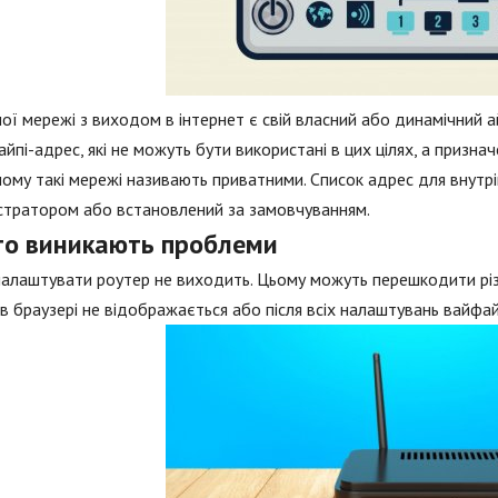
ої мережі з виходом в інтернет є свій власний або динамічний 
 айпі-адрес, які не можуть бути використані в цих цілях, а призн
ому такі мережі називають приватними. Список адрес для внутр
стратором або встановлений за замовчуванням.
то виникають проблеми
налаштувати роутер не виходить. Цьому можуть перешкодити різні
в браузері не відображається або після всіх налаштувань вайфай