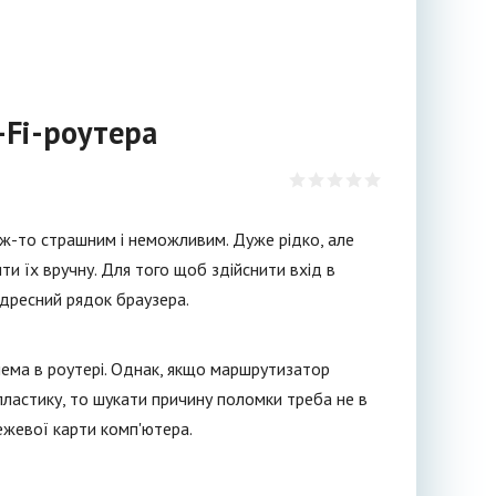
-Fi-роутера
ж-то страшним і неможливим. Дуже рідко, але
и їх вручну. Для того щоб здійснити вхід в
адресний рядок браузера.
ема в роутері. Однак, якщо маршрутизатор
о пластику, то шукати причину поломки треба не в
ежевої карти комп'ютера.