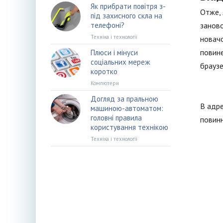
Як прибрати повітря з-
Отже, 
під захисного скла на
телефоні?
заново
Техніка і технології
новачо
повине
Плюси і мінуси
соціальних мереж
браузе
коротко
Компютери
Догляд за пральною
В адре
машиною-автоматом:
головні правила
повинн
користування технікою
Техніка і технології