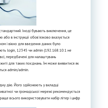
стандартний. Іноді бувають виключення, це
 або в інструкції обов'язково вказується
ном і вікно для введення даних було
ють login, 12345 чи admin (192.168.10.1 не
 всі, передбачені для налаштувань
житі для таких поєднань. Їм може виявитися як
ться admin/admin.
ну дію. Його здійснюють у вкладці
риватної чи громадської мережі рекомендується
раще всього використовувати набір літер і цифр