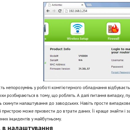
сть непорозумінь у роботі комп'ютерного обладнання відбуваєтьс
хи розбираються в тому, що роблять. А далі питання випадку, пу
 скинути налаштування до заводських. Навіть просте випадков
і пристрою може призвести до втрати даних. Її краще знайти і 
них інцидентів у майбутньому.
д в налаштування