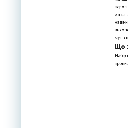
пароль
й інші
надійн
виходо
мук з 
Що 
Набір 
пропис