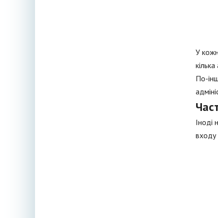
У кожн
кілька
По-інш
адміні
Час
Іноді 
входу 