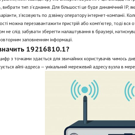
, вибрати тип з'єднання. Для більшості це буде динамічний IP,
 варіанти, з'ясовують по дзвінку оператору інтернет-компанії. К
ості можна перезавантажити пристрій або комп'ютер, тоді вся 
м не слід забувати зберегти налаштування в браузері, натиснувш
повторним заповненням інформації.
значить 19216810.1?
цифр з точками здається для звичайних користувачів чимось див
ується айпі-адреса — унікальний мережевий адресу вузла в мере