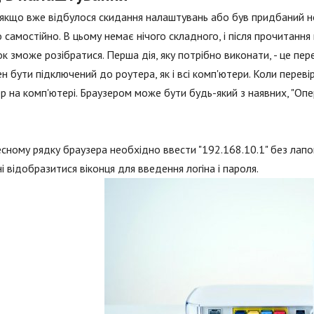
якщо вже відбулося скидання налаштувань або був придбаний н
 самостійно. В цьому немає нічого складного, і після прочитання 
к зможе розібратися. Перша дія, яку потрібно виконати, - це пе
н бути підключений до роутера, як і всі комп'ютери. Коли переві
р на комп'ютері. Браузером може бути будь-який з наявних, "Опера"
сному рядку браузера необхідно ввести "192.168.10.1" без лапок 
і відобразитися віконця для введення логіна і пароля.