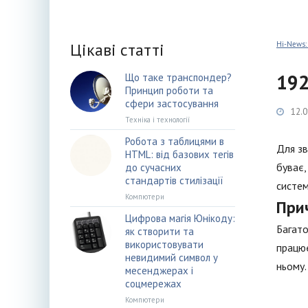
Цікаві статті
Hi-News:
192
Що таке транспондер?
Принцип роботи та
сфери застосування
12.0
Техніка і технології
Робота з таблицями в
Для зв
HTML: від базових тегів
буває,
до сучасних
стандартів стилізації
систем
Компютери
При
Цифрова магія Юнікоду:
Багато
як створити та
використовувати
працює
невидимий символ у
ньому.
месенджерах і
соцмережах
Компютери