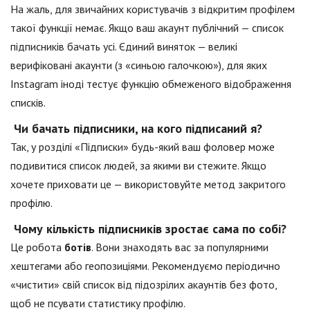
На жаль, для звичайних користувачів з відкритим профілем
такої функції немає. Якщо ваш акаунт публічний — список
підписників бачать усі. Єдиний виняток — великі
верифіковані акаунти (з «синьою галочкою»), для яких
Instagram іноді тестує функцію обмеженого відображення
списків.
Чи бачать підписники, на кого підписаний я?
Так, у розділі «Підписки» будь-який ваш фоловер може
подивитися список людей, за якими ви стежите. Якщо
хочете приховати це — використовуйте метод закритого
профілю.
Чому кількість підписників зростає сама по собі?
Це робота
ботів
. Вони знаходять вас за популярними
хештегами або геопозиціями. Рекомендуємо періодично
«чистити» свій список від підозрілих акаунтів без фото,
щоб не псувати статистику профілю.