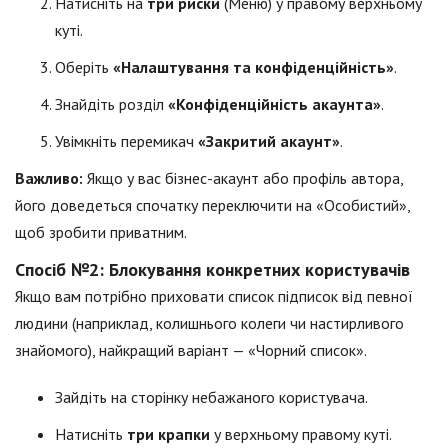
Натисніть на
три риски
(Меню) у правому верхньому
куті.
Оберіть
«Налаштування та конфіденційність»
.
Знайдіть розділ
«Конфіденційність акаунта»
.
Увімкніть перемикач
«Закритий акаунт»
.
Важливо:
Якщо у вас бізнес-акаунт або профіль автора,
його доведеться спочатку переключити на «Особистий»,
щоб зробити приватним.
Спосіб №2: Блокування конкретних користувачів
Якщо вам потрібно приховати список підписок від певної
людини (наприклад, колишнього колеги чи настирливого
знайомого), найкращий варіант — «Чорний список».
Зайдіть на сторінку небажаного користувача.
Натисніть
три крапки
у верхньому правому куті.