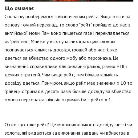
Що означає
Спочатку розберемося з визначенням рейта. Якщо взяти за
основу точний переклад, то слово "рейт" прийшло до нас з
англійської мови. Там воно пишеться rate і перекладається
як "рейтинг". Майже у всіх сучасних іграх цим словом
позначається кількість досвіду, грошей або честі, яке
дається за вбивство одного мобу або персонажа. Це
визначення справедливе для онлайн-іграшок, різних РПГ і
деяких стратегій. Чим вище рейт, тим більша кількість
досвіду дається. Приміром, якщо рейт має значення х 10 то
гравець отримає в десять разів більше досвіду за вбивство
одного персонажа, ніж він отримав би з рейто х 1.
Отже, що таке рейт? Це множник кількості досвіду, честі чи
золота, які видаються за виконання завдань чи вбивства в