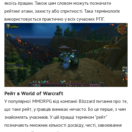
якоїсь іграшки. Також цим словом можуть позначати
рейтинг атаки, захисту або спритності. Така термінологія
використовується практично у всіх сучасних РПГ.
Рейт в World of Warcraft
У популярної MMORPG від компанії Blizzard питання про те,
що таке рейт, у гравців виникає нечасто. Бо це перше, з чим
знайомлять учасників. У цій іграшці терміном "рейт"
позначають множник кількості досвіду, честі, завоювання