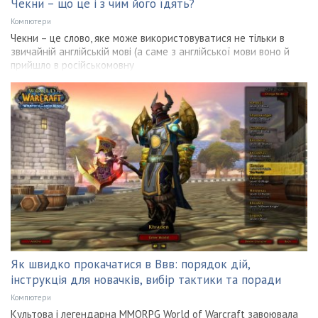
Чекни – що це і з чим його їдять?
Компютери
Чекни – це слово, яке може використовуватися не тільки в
звичайній англійській мові (а саме з англійської мови воно й
прийшло в російськомовну
Як швидко прокачатися в Ввв: порядок дій,
інструкція для новачків, вибір тактики та поради
Компютери
Культова і легендарна MMORPG World of Warcraft завоювала