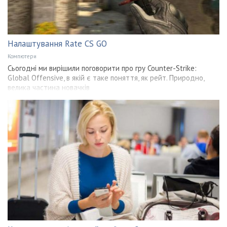
Налаштування Rate CS GO
Компютери
Сьогодні ми вирішили поговорити про гру Counter-Strike:
Global Offensive, в якій є таке поняття, як рейт. Природно,
велика частина новачків