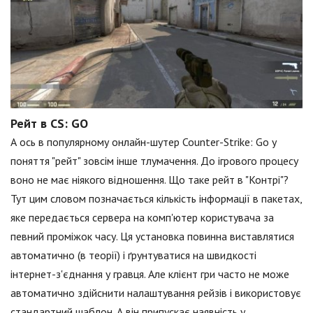
Рейт в CS: GO
А ось в популярному онлайн-шутер Counter-Strike: Go у
поняття "рейт" зовсім інше тлумачення. До ігрового процесу
воно не має ніякого відношення. Що таке рейт в "Контрі"?
Тут цим словом позначається кількість інформації в пакетах,
яке передається сервера на комп'ютер користувача за
певний проміжок часу. Ця установка повинна виставлятися
автоматично (в теорії) і ґрунтуватися на швидкості
інтернет-з'єднання у гравця. Але клієнт гри часто не може
автоматично здійснити налаштування рейзів і використовує
стандартний шаблон. А він припускає наявність у