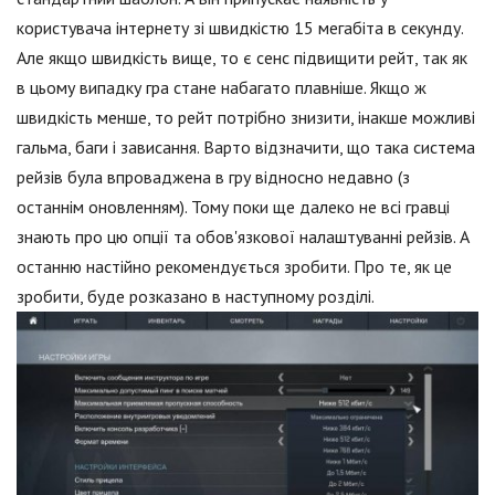
користувача інтернету зі швидкістю 15 мегабіта в секунду.
Але якщо швидкість вище, то є сенс підвищити рейт, так як
в цьому випадку гра стане набагато плавніше. Якщо ж
швидкість менше, то рейт потрібно знизити, інакше можливі
гальма, баги і зависання. Варто відзначити, що така система
рейзів була впроваджена в гру відносно недавно (з
останнім оновленням). Тому поки ще далеко не всі гравці
знають про цю опції та обов'язкової налаштуванні рейзів. А
останню настійно рекомендується зробити. Про те, як це
зробити, буде розказано в наступному розділі.