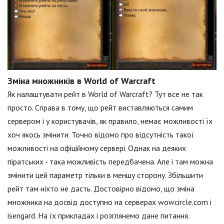
Зміна множників в World of Warcraft
Як налаштувати рейт в World of Warcraft? Тут все не так
просто. Справа в тому, що рейт виставляються самим
сервером і у користувачів, як правило, немає можливості їх
хоч якось змінити. Точно відомо про відсутність такої
можливості на офіційному сервері. Однак на деяких
піратських - така можливість передбачена. Але і там можна
змінити цей параметр тільки в меншу сторону. Збільшити
рейт там ніхто не дасть. Достовірно відомо, що зміна
множника на досвід доступно на серверах wowcircle.com і
isengard. На їх прикладах і розглянемо дане питання.