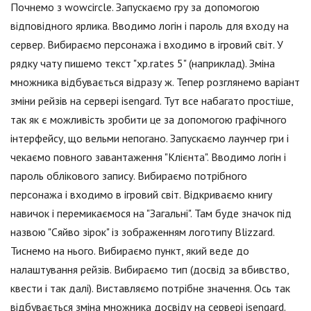
Почнемо з wowcircle. Запускаємо гру за допомогою
відповідного ярлика. Вводимо логін і пароль для входу на
сервер. Вибираємо персонажа і входимо в ігровий світ. У
рядку чату пишемо текст "xp.rates 5" (наприклад). Зміна
множника відбувається відразу ж. Тепер розглянемо варіант
зміни рейзів на сервері isengard. Тут все набагато простіше,
так як є можливість зробити це за допомогою графічного
інтерфейсу, що вельми непогано. Запускаємо лаунчер гри і
чекаємо повного завантаження "Клієнта". Вводимо логін і
пароль облікового запису. Вибираємо потрібного
персонажа і входимо в ігровий світ. Відкриваємо книгу
навичок і перемикаємося на "Загальні". Там буде значок під
назвою "Сяйво зірок" із зображенням логотипу Blizzard.
Тиснемо на нього. Вибираємо пункт, який веде до
налаштування рейзів. Вибираємо тип (досвід за вбивство,
квести і так далі). Виставляємо потрібне значення. Ось так
відбувається зміна множника досвіду на сервері isengard.