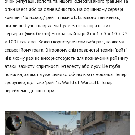
очок репутації, золота та іншого, одержуваного гравцем за
один квест або за одне вбивство. На офіційному сервері
компанії "Близзард" рейт тільки х1. Більшого там немає,
ніколи не було і навряд чи буде. Зате на піратських
серверах (яких безліч) можна знайти рейт х 1 х 5 х 10 х-25
х 100 і так далі. Кожен користувач сам вибирає, на якому
сервері йому грати. В ігровому співтоваристві термін "рейт"
ні в якому разі не використовують для позначення рейтингу
атаки, захисту, спритності, інтелекту або духу. Це груба
помилка, за якої дуже швидко обчислюють новачка. Тепер
зрозуміло, що таке "рейт" в World of Warcraft. Тепер
перейдемо до іншої гри.