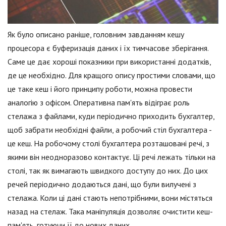
Як було описано раніше, головним завданням кешу
процесора є буферизація даних і їх тимчасове зберігання.
Саме це дає хороші показники при використанні додатків,
де це необхідно. Для кращого опису простими словами, що
це таке кеш і його принципу роботи, можна провести
аналогію з офісом. Оперативна пам'ять відіграє роль
стелажа з файлами, куди періодично приходить бухгалтер,
щоб забрати необхідні файли, а робочий стіл бухгалтера -
це кеш. На робочому столі бухгалтера розташовані речі, з
якими він неодноразово контактує. Ці речі лежать тільки на
столі, так як вимагають швидкого доступу до них. До цих
речей періодично додаються дані, що були вилучені з
стелажа. Коли ці дані стають непотрібними, вони містяться
назад на стелаж. Така маніпуляція дозволяє очистити кеш-
пам'ять, готуючи її до нових даних.