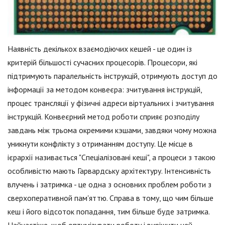
Наявність декількох взаємодіючих кешей - це один із
критерій більшості сучасних процесорів. Процесори, які
підтримують паралельність інструкцій, отримують доступ до
інформації за методом конвеєра: зчитування інструкцій,
процес трансляції у фізичні адреси віртуальних і зчитування
інструкцій. Конвеєрний метод роботи сприяє розподілу
завдань між трьома окремими кэшами, завдяки чому можна
уникнути конфлікту з отриманням доступу. Це місце в
ієрархії називається "Спеціалізовані кеші", а процеси з такою
особливістю мають Гарвардську архітектуру. Інтенсивність
влучень і затримка - це одна з основних проблем роботи з
сверхоперативной пам'яттю. Справа в тому, що чим більше
кеш і його відсоток попадання, тим більше буде затримка.
Найчастіше, щоб оптимізувати роботу і вирішити цей