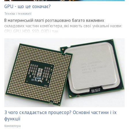
GPU - що це означає?
Техніка і технології
В материнській платі розташовано багато важливих
складових частин комп'ютера, які мають свої унікальні назви:
CPU, GPU, HDD, SSD, ОЗП і так
З чого складається процесор? Основні частини і їх
функції
Компютери