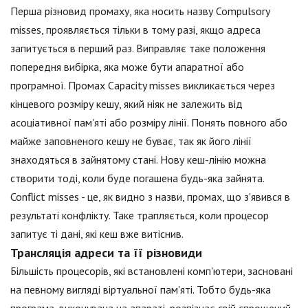
Перша різновид промаху, яка носить назву Compulsory
misses, проявляється тільки в тому разі, якщо адреса
запитується в перший раз. Виправляє таке положення
попередня вибірка, яка може бути апаратної або
програмної. Промах Capacity misses викликається через
кінцевого розміру кешу, який ніяк не залежить від
асоціативної пам'яті або розміру лінії. Понять повного або
майже заповненого кешу не буває, так як його лінії
знаходяться в зайнятому стані. Нову кеш-лінію можна
створити тоді, коли буде погашена будь-яка зайнята.
Conflict misses - це, як видно з назви, промах, що з'явився в
результаті конфлікту. Таке трапляється, коли процесор
запитує ті дані, які кеш вже витіснив.
Трансляція адреси та її різновиди
Більшість процесорів, які встановлені комп'ютери, засновані
на певному вигляді віртуальної пам'яті. Тобто будь-яка
програма, виконувана на апараті, розпізнає свій спрощений