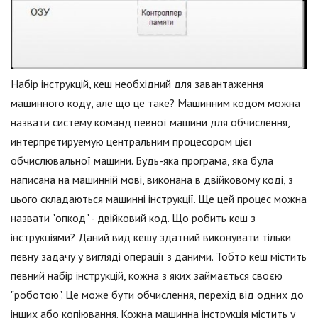
Набір інструкцій, кеш необхідний для завантаження
машинного коду, але що це таке? Машинним кодом можна
назвати систему команд певної машини для обчислення,
интерпретируемую центральним процесором цієї
обчислювальної машини. Будь-яка програма, яка була
написана на машинній мові, виконана в двійковому коді, з
цього складаються машинні інструкції. Ще цей процес можна
назвати "опкод" - двійковий код. Що робить кеш з
інструкціями? Даний вид кешу здатний виконувати тільки
певну задачу у вигляді операції з даними. Тобто кеш містить
певний набір інструкцій, кожна з яких займається своєю
"роботою". Це може бути обчислення, перехід від одних до
інших або копіювання. Кожна машинна інструкція містить у