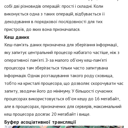
собі дві різновидів операцій: прості і складні. Коли
виконується одна з таких операцій, відбувається її
декодування в порядкової послідовності для тих
пристроїв, до яких вона призначалася.
Кеш даних
Кеш-пам'ять даних призначена для зберігання інформації,
яку запитує центральний процесор набагато частіше, ніж з
оперативної пам'яті. З-за малого об'єму кеш-пам'яті
процесора там зберігається тільки часто запитувана
інформація. Однак розташування такого роду сховища,
тобто на кристалі процесора, що дозволяє скорочувати час
запиту, зводячи його до мінімуму. У більшості сучасних
процесорах використовується об'єм кешу до 16 мегабайт,
але в процесорах, призначених для серверів, максимальний
кеш процесора досягає 20 мегабайт і вище.
Буфер асоціативної трансляції