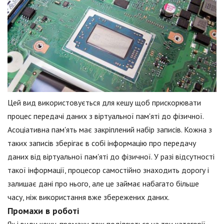
Цей вид використовується для кешу щоб прискорювати
процес передачі даних з віртуальної пам'яті до фізичної.
Асоціативна пам'ять має закріплений набір записів. Кожна з
таких записів зберігає в собі інформацію про передачу
даних від віртуальної пам'яті до фізичної. У разі відсутності
такої інформації, процесор самостійно знаходить дорогу і
залишає дані про нього, але це займає набагато більше
часу, ніж використання вже збережених даних.
Промахи в роботі
Як і види кешу, промахи теж поділяються на три категорії.