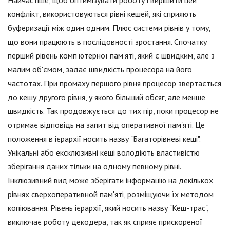
конфлікт, використовуються рівні кешей, які сприяють
буферизації між один одним. Плюс системи рівнів у тому,
що вони працюють в послідовності зростання. Спочатку
перший рівень комп'ютерної пам'яті, який є швидким, але з
малим об'ємом, задає швидкість процесора на його
частотах. При промаху першого рівня процесор звертається
до кешу другого рівня, у якого більший обсяг, але менше
швидкість. Так продовжується до тих пір, поки процесор не
отримає відповідь на запит від оперативної пам'яті. Це
положення в ієрархії носить назву "Багаторівневі кеші".
Унікальні або ексклюзивні кеші володіють властивістю
зберігання даних тільки на одному певному рівні.
Інклюзивний вид може зберігати інформацію на декількох
рівнях сверхоперативной пам'яті, розміщуючи їх методом
копіювання. Рівень ієрархії, який носить назву "Кеш-трас",
виключає роботу декодера, так як сприяє прискореної