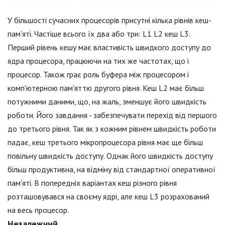
У більшості сучасних процесорів присутні кілька рівнів кеш-
пам'яті. Частіше всього їх два або три: L1 L2 кеш L3.
Перший рівень кешу має властивість швидкого доступу до
ядра процесора, працюючи на тих же частотах, що і
процесор. Також грає роль буфера між процесором і
комп'ютерною пам'яттю другого рівня. Кеш L2 має більш
потужними даними, що, на жаль, зменшує його швидкість
роботи. Його завдання - забезпечувати перехід від першого
до третього рівня. Так як з кожним рівнем швидкість роботи
падає, кеш третього мікропроцесора рівня має ще більш
повільну швидкість доступу. Однак його швидкість доступу
більш продуктивна, на відміну від стандартної оперативної
пам'яті. В попередніх варіантах кеш різного рівня
розташовувався на своєму ядрі, але кеш L3 розрахований
на весь процесор.
Незалежний