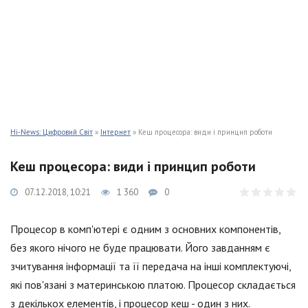
Hi-News: Цифровий Світ
»
Інтернет
» Кеш процесора: види і принцип роботи
Кеш процесора: види і принцип роботи
07.12.2018, 10:21
1 360
0
Процесор в комп'ютері є одним з основних компонентів,
без якого нічого не буде працювати. Його завданням є
зчитування інформації та її передача на інші комплектуючі,
які пов'язані з материнською платою. Процесор складається
з декількох елементів, і процесор кеш - один з них.