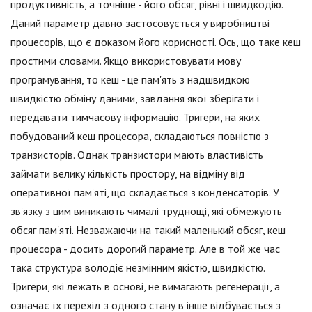
продуктивність, а точніше - його обсяг, рівні і швидкодію.
Даний параметр давно застосовується у виробництві
процесорів, що є доказом його корисності. Ось, що таке кеш
простими словами. Якщо використовувати мову
програмування, то кеш - це пам'ять з надшвидкою
швидкістю обміну даними, завдання якої зберігати і
передавати тимчасову інформацію. Тригери, на яких
побудований кеш процесора, складаються повністю з
транзисторів. Однак транзистори мають властивість
займати велику кількість простору, на відміну від
оперативної пам'яті, що складається з конденсаторів. У
зв'язку з цим виникають чималі труднощі, які обмежують
обсяг пам'яті. Незважаючи на такий маленький обсяг, кеш
процесора - досить дорогий параметр. Але в той же час
така структура володіє незмінним якістю, швидкістю.
Тригери, які лежать в основі, не вимагають регенерації, а
означає їх перехід з одного стану в інше відбувається з