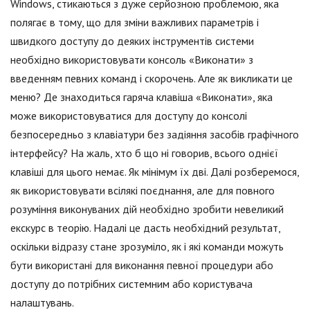
Windows, стикаються з дуже серйозною проблемою, яка
полягає в тому, що для зміни важливих параметрів і
швидкого доступу до деяких інструментів системи
необхідно використовувати консоль «Виконати» з
введенням певних команд і скорочень. Але як викликати це
меню? Де знаходиться гаряча клавіша «Виконати», яка
може використовуватися для доступу до консолі
безпосередньо з клавіатури без задіяння засобів графічного
інтерфейсу? На жаль, хто б що ні говорив, всього однієї
клавіші для цього немає. Як мінімум їх дві. Далі розберемося,
як використовувати всілякі поєднання, але для повного
розуміння виконуваних дій необхідно зробити невеликий
екскурс в теорію. Надалі це дасть необхідний результат,
оскільки відразу стане зрозуміло, як і які команди можуть
бути використані для виконання певної процедури або
доступу до потрібних системним або користувача
налаштувань.