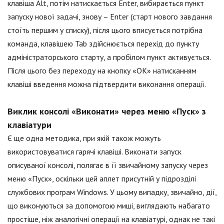
клавіша Alt, потім натискається Enter, вибирається пункт
запуску нової задачі, знову – Enter (старт нового завдання
стоїть першим у списку), після цього вписується потрібна
команда, клавішею Tab здійснюється перехід до пункту
адміністраторського старту, а пробілом пункт активується.
Після цього без переходу на кнопку «ОК» натисканням
клавіші введення можна підтвердити виконання операції.
Виклик консолі «Виконати» через меню «Пуск» з
клавіатури
Є ще одна методика, при якій також можуть
використовуватися гарячі клавіші. Виконати запуск
описуваної консолі, полягає в її звичайному запуску через
меню «Пуск», оскільки цей аплет присутній у підрозділі
службових програм Windows. У цьому випадку, звичайно, дії,
що виконуються за допомогою миші, виглядають набагато
простіше, ніж аналогічні операції на клавіатурі, однак не такі