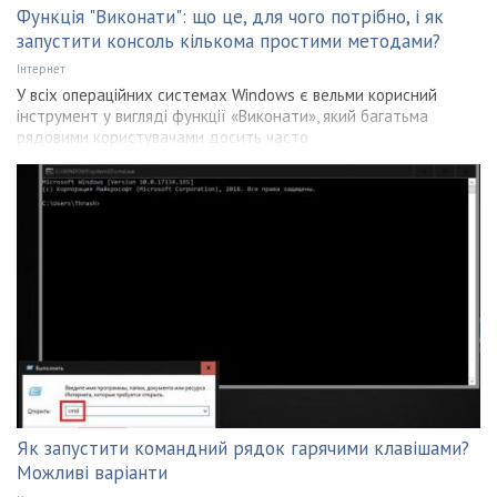
Функція "Виконати": що це, для чого потрібно, і як
запустити консоль кількома простими методами?
Інтернет
У всіх операційних системах Windows є вельми корисний
інструмент у вигляді функції «Виконати», який багатьма
рядовими користувачами досить часто
Як запустити командний рядок гарячими клавішами?
Можливі варіанти