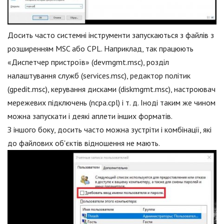
Досить часто системні інструменти запускаються з файлів з
розширенням MSC або CPL. Наприклад, так працюють
«Диспетчер пристроїв» (devmgmt.msc), розділ
налаштування служб (services.msc), редактор політик
(gpedit.msc), керування дисками (diskmgmt.msc), настроювач
мережевих підключень (ncpa.cpl) і т. д. Іноді таким же чином
можна запускати і деякі аплети інших форматів.
З іншого боку, досить часто можна зустріти і комбінації, які
до файлових об'єктів відношення не мають.