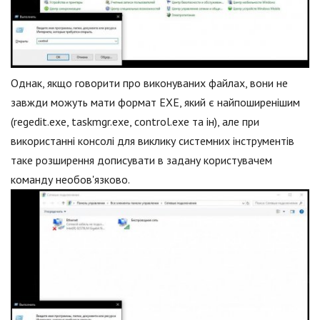
Однак, якщо говорити про виконуваних файлах, вони не
завжди можуть мати формат EXE, який є найпоширенішим
(regedit.exe, taskmgr.exe, control.exe та ін), але при
використанні консолі для виклику системних інструментів
таке розширення дописувати в задану користувачем
команду необов'язково.