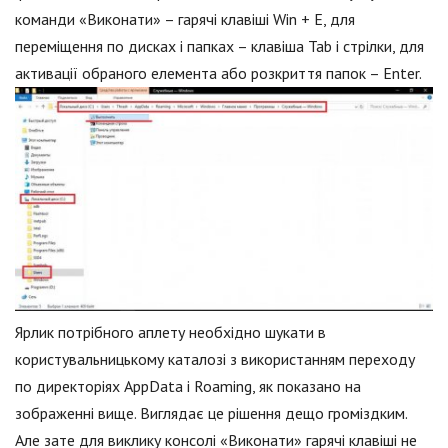
команди «Виконати» – гарячі клавіші Win + E, для
переміщення по дисках і папках – клавіша Tab і стрілки, для
активації обраного елемента або розкриття папок – Enter.
Ярлик потрібного аплету необхідно шукати в
користувальницькому каталозі з використанням переходу
по директоріях AppData і Roaming, як показано на
зображенні вище. Виглядає це рішення дещо громіздким.
Але зате для виклику консолі «Виконати» гарячі клавіші не