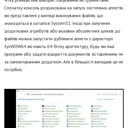
чітку різницю між використовуваними інструментами.
Спочатку консоль розрахована на запуск системних аплетів,
які представлені у вигляді виконуваних файлів, що
знаходяться в каталозі System32. Іноді при залученні
додаткових атрибутів або вказівки абсолютних шляхів до
файлів можна запустити дублюючі аплети з директорії
SysWOW64 які мають 64-бітну архітектуру, будь-які інші
програми або задати відкриття документів зіставленими їм
за замовчуванням додатком. Але в більшості випадків це не
потрібно.