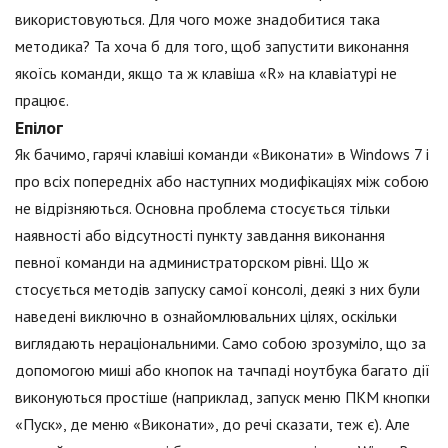
використовуються. Для чого може знадобитися така
методика? Та хоча б для того, щоб запустити виконання
якоїсь команди, якщо та ж клавіша «R» на клавіатурі не
працює.
Епілог
Як бачимо, гарячі клавіші команди «Виконати» в Windows 7 і
про всіх попередніх або наступних модифікаціях між собою
не відрізняються. Основна проблема стосується тільки
наявності або відсутності пункту завдання виконання
певної команди на администраторском рівні. Що ж
стосується методів запуску самої консолі, деякі з них були
наведені виключно в ознайомлювальних цілях, оскільки
виглядають нераціональними. Само собою зрозуміло, що за
допомогою миші або кнопок на тачпаді ноутбука багато дії
виконуються простіше (наприклад, запуск меню ПКМ кнопки
«Пуск», де меню «Виконати», до речі сказати, теж є). Але