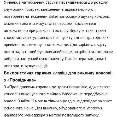
У меню, з натисканням стрілки переміщаємося до розділу
службових програм, введенням відкриваємо його і
повторним натисканням Enter запускаємо шукану консоль,
оскільки вона в списку стоїть першою і виділяється
автоматично при розкритті розділу. Знову ж таки, таким
способом стартує консоль без пункту адміністраторських
привілеїв для виконуваної команди. Для варіанта старту
нової задачі, який був описаний вище, потрібно всього лише
вибрати наступний пункт запуску Диспетчера завдань» і
повторити зазначені дії.
Використання гарячих клавіш для виклику консолі
з «Провідника»
З «Провідником» справа йде трохи складніше, адже старт
консолі з виконуваного файлу в Windows не передбачена
взагалі. Знайти її можна тільки в розділі, відповідає за зміст
основного меню. Для виклику, вбудованого в Windows,
файлового менеджера з метою подальшого запуску