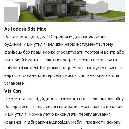
Autodesk 3ds Max
Розглянемо ще одну 3D-програму для проектування
будинків. У цій утиліті великий набір інструментів, тому
фахівець без праці зможе спроектувати торговий центр або
житловий будинок. Також в програмі можна створювати
анімовані моделі. Мінусами програмного продукту є висока
вартість, складний інтерфейс і високі системні вимоги для
установки.
VisiCon
Це утиліта, яка підійде для швидкого проектування дизайну.
Розібратися з інтерфейсом програми зможе навіть новачок.
У цій утиліті можна легко виконувати перепланування
квартири, підбираючи відповідну меблі і предмети декору.