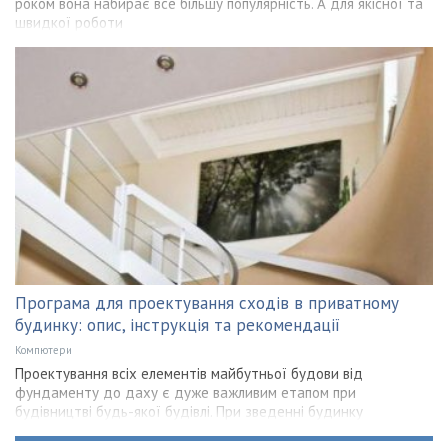
роком вона набирає все більшу популярність. А для якісної та
швидкої роботи
Програма для проектування сходів в приватному
будинку: опис, інструкція та рекомендації
Компютери
Проектування всіх елементів майбутньої будови від
фундаменту до даху є дуже важливим етапом при
будівництві будь-якої будівлі. При зведенні будинку