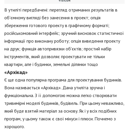
В утиліті передбачені: перегляд отриманих результатів в
об'ємному вигляді без занесення в проект; опція
збереження готового проекту в графічному форматі;
російськомовний інтерфейс; зручний висновок статистичної
інформації про виконану роботу; опція виведення проекту
на друк; функція автопривязки об'єктів; простий набір
інструментів, який дозволяє проектувати не тільки
квартири, але і будинки, земельні ділянки тощо
«Архікад»
Є ще одна популярна програма для проектування будинків.
Вона називається «Архікад». Дана утиліта зручна і
функціональна. З її допомогою можна легко створювати
тривимірні моделі будинків, будівель. При цьому неважливо,
який буде взятий матеріал за основу. Як і у всіх подібних
програм, у цьому також є свої мінуси і плюси. Почнемо з
хорошого.