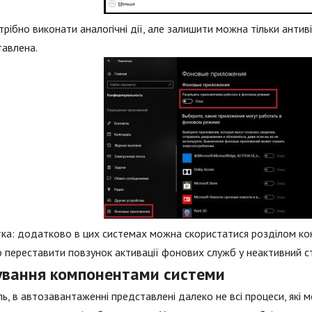
трібно виконати аналогічні дії, але залишити можна тільки антиві
тавлена.
ка: додатково в цих системах можна скористатися розділом кон
 переставити повзунок активації фонових служб у неактивний с
ування компонентами системи
ь, в автозавантаженні представлені далеко не всі процеси, які