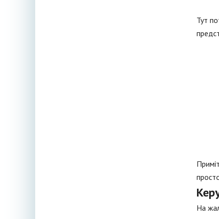
Тут по
предс
Приміт
просто
Кер
На жал