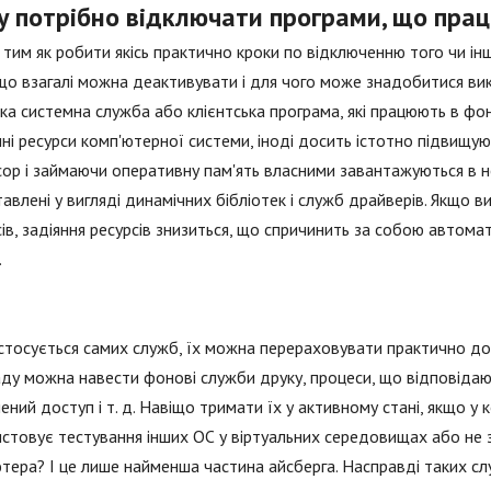
у потрібно відключати програми, що пра
тим як робити якісь практично кроки по відключенню того чи ін
що взагалі можна деактивувати і для чого може знадобитися вико
ка системна служба або клієнтська програма, які працюють в ф
ні ресурси комп'ютерної системи, іноді досить істотно підвищ
ор і займаючи оперативну пам'ять власними завантажуються в н
авлені у вигляді динамічних бібліотек і служб драйверів. Якщо
ів, задіяння ресурсів знизиться, що спричинить за собою автома
.
тосується самих служб, їх можна перераховувати практично до б
ду можна навести фонові служби друку, процеси, що відповідают
ений доступ і т. д. Навіщо тримати їх у активному стані, якщо у 
стовує тестування інших ОС у віртуальних середовищах або не 
тера? І це лише найменша частина айсберга. Насправді таких сл