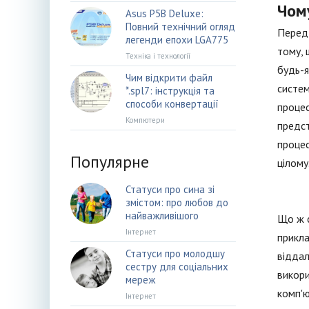
Чом
Asus P5B Deluxe:
Повний технічний огляд
Перед 
легенди епохи LGA775
тому, 
Техніка і технології
будь-я
Чим відкрити файл
систем
*.spl7: інструкція та
способи конвертації
процес
Компютери
предст
процес
Популярне
цілому
Статуси про сина зі
змістом: про любов до
найважливішого
Що ж с
Інтернет
прикла
Статуси про молодшу
віддал
сестру для соціальних
викори
мереж
комп'ю
Інтернет