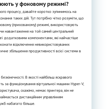
цюють у фоновому режимі?
шого процесу, давайте коротко зупинимось на
нання таких дій. Тут потрібно чітко розуміти, що
оновому (прихованому) режимі, використовують
уючи навантаження на той самий центральний
еї додатковими компонентами, які найчастіше
 виконати відключення невикористовуваних
тичне збільшення продуктивності всієї системи в
езкінечності. В якості найбільш яскравого
ь за функціонування віртуальної машини Hyper-V,
користувача, скажімо, немає принтера, він не
займається дистанційним управлінням
ужб набагато більше.