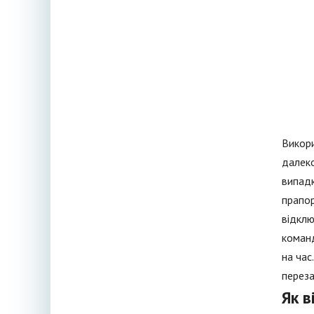
Викори
далеко
випадк
прапор
відклю
команд
на час
перез
Як 