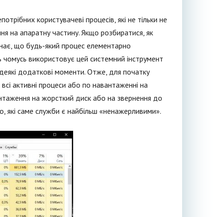
рібних користувачеві процесів, які не тільки не
ня на апаратну частину. Якщо розбиратися, як
знає, що будь-який процес елементарно
ь чомусь використовує цей системний інструмент
 деякі додаткові моменти. Отже, для початку
 всі активні процеси або по навантаженні на
нтаження на жорсткий диск або на звернення до
ло, які саме служби є найбільш «ненажерливими».