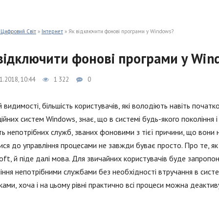
 Цифровий Світ
»
Інтернет
» Як відключити фонові програми у Windows?
відключити фонові програми у Win
1.2018, 10:44
1 322
0
й видимості, більшість користувачів, які володіють навіть почат
ійних систем Windows, знає, що в системі будь-якого покоління 
сть непотрібних служб, званих фоновими з тієї причини, що вони 
ися до управління процесами не завжди буває просто. Про те, я
oft, й піде далі мова. Для звичайних користувачів буде запропо
іння непотрібними службами без необхідності втручання в сист
ками, хоча і на цьому рівні практично всі процеси можна деактив