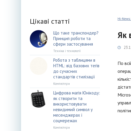
Цікаві статті
Hi-News:
Як 
Що таке транспондер?
Принцип роботи та
сфери застосування
23.1
Техніка і технології
Робота з таблицями в
По всі
HTML: від базових тегів
операц
до сучасних
стандартів стилізації
кількі
Компютери
дістат
Цифрова магія Юнікоду:
Micros
як створити та
управл
використовувати
невидимий символ у
політи
месенджерах і
соцмережах
Компютери