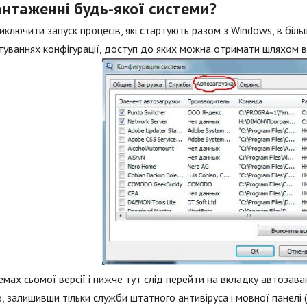
антаженні будь-якої системи?
ключити запуск процесів, які стартують разом з Windows, в біль
уваннях конфігурації, доступ до яких можна отримати шляхом 
емах сьомої версії і нижче тут слід перейти на вкладку автозаван
в, залишивши тільки служби штатного антивіруса і мовної панелі 