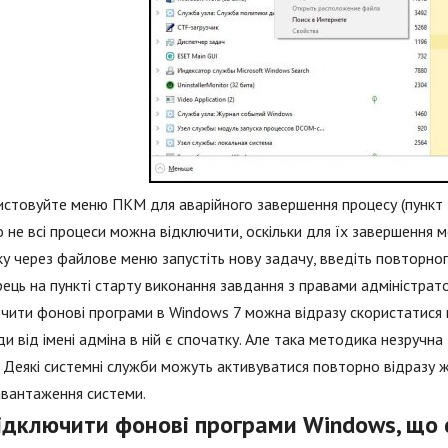
стовуйте меню ПКМ для аварійного завершення процесу (пункт зн
 не всі процеси можна відключити, оскільки для їх завершення 
у через файлове меню запустіть нову задачу, введіть повторног
ець на пункті старту виконання завдання з правами адміністрато
чити фонові програми в Windows 7 можна відразу скористатися 
и від імені адміна в ній є спочатку. Але така методика незручн
. Деякі системні служби можуть активуватися повторно відразу ж
авантаження системи.
відключити фонові програми Windows, що