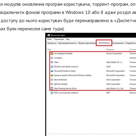
их модулів оновлення програм користувача, торрент-програм, опти
 відключити фонові програми в Windows 10 або 8 адже розділ а
 доступу до нього користувач буде перенаправлено в «Диспетче
ах були перенесені саме туди).