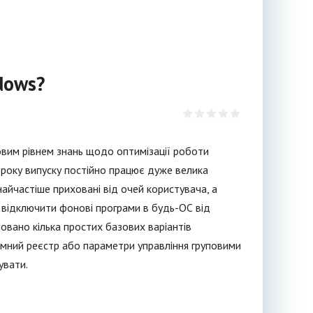
dows?
ковим рівнем знань щодо оптимізації роботи
і року випуску постійно працює дуже велика
найчастіше приховані від очей користувача, а
к відключити фонові програми в будь-ОС від
новано кілька простих базових варіантів
емний реєстр або параметри управління груповими
увати.