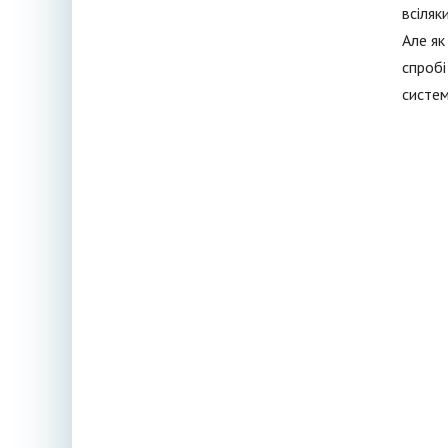
всіляк
Але як
спробі
систем