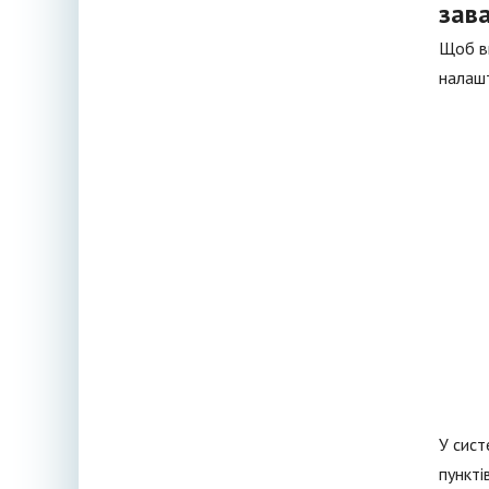
зав
Щоб ви
налашт
У сист
пункті