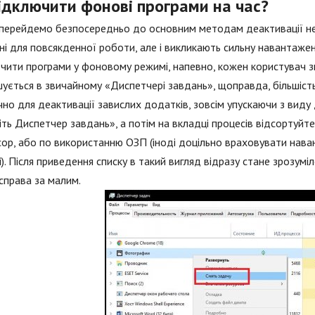
відключити фонові програми на час?
перейдемо безпосередньо до основним методам деактивації непот
ні для повсякденної роботи, але і викликають сильну навантажен
чити програми у фоновому режимі, напевно, кожен користувач 
ується в звичайному «Диспетчері завдань», щоправда, більшіст
но для деактивації завислих додатків, зовсім упускаючи з виду
іть Диспетчер завдань», а потім на вкладці процесів відсортуйте
ор, або по використанню ОЗП (іноді доцільно враховувати нава
). Після приведення списку в такий вигляд відразу стане зрозумі
справа за малим.