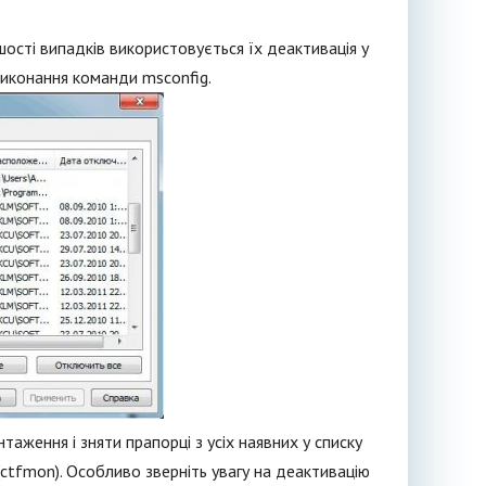
шості випадків використовується їх деактивація у
виконання команди msconfig.
таження і зняти прапорці з усіх наявних у списку
(ctfmon). Особливо зверніть увагу на деактивацію