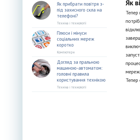
Як 
Як прибрати повітря з-
під захисного скла на
Тепер 
телефоні?
потріб
Техніка і технології
відклю
Плюси і мінуси
заверш
соціальних мереж
коротко
виключ
Компютери
запуст
Догляд за пральною
процес
машиною-автоматом:
мережі
головні правила
користування технікою
Тепер 
Техніка і технології