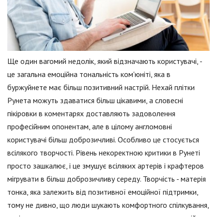
Ще один вагомий недолік, який відзначають користувачі, -
це загальна емоційна тональність ком'юніті, яка в
буржуйнете має більш позитивний настрій. Нехай плітки
Рунета можуть здаватися більш цікавими, а словесні
пікіровки в коментарях доставляють задоволення
професійним опонентам, але в цілому англомовні
користувачі більш доброзичливі. Особливо це стосується
всілякого творчості. Рівень некоректною критики в Рунеті
просто зашкалює, і це змушує всіляких артерів і крафтеров
мігрувати в більш доброзичливу середу. Творчість - матерія
тонка, яка залежить від позитивної емоційної підтримки,
тому не дивно, що люди шукають комфортного спілкування,