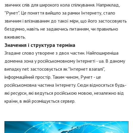
звичних слів для широкого кола спілкування. Наприклад,
"Рунет". Це поняття вийшло за рамки Інтернету, стало
звичним і впізнаваним до такої міри, що його застосовують
бездумно, навіть не задаючись питанням, чи правильно
вживають.
Значення і структура терміна
Згадане слово утворене з двох частин. Найпоширеніша
доменна зона у російськомовному Інтернеті - ua. В даному
випадку net застосовується як "Інтернет взагалі",
інформаційний простір. Таким чином, Рунет - це
російськомовна частина Інтернету. Сюди відносяться будь-
які ресурси, які ведуться російською мовою, незалежно від
країни, в якій розміщується сервер.