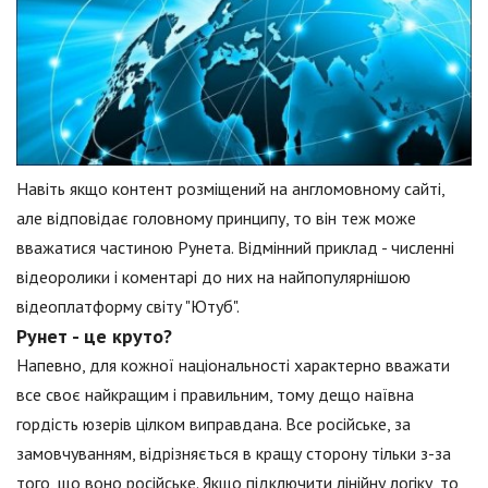
Навіть якщо контент розміщений на англомовному сайті,
але відповідає головному принципу, то він теж може
вважатися частиною Рунета. Відмінний приклад - численні
відеоролики і коментарі до них на найпопулярнішою
відеоплатформу світу "Ютуб".
Рунет - це круто?
Напевно, для кожної національності характерно вважати
все своє найкращим і правильним, тому дещо наївна
гордість юзерів цілком виправдана. Все російське, за
замовчуванням, відрізняється в кращу сторону тільки з-за
того, що воно російське. Якщо підключити лінійну логіку, то