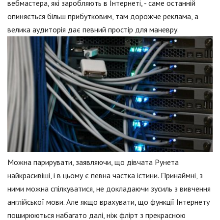
вебмастера, які заробляють в Інтернеті, - саме останній
опиняється більш прибутковим, там дорожче реклама, а
велика аудиторія дає певний простір для маневру.
Можна парирувати, заявляючи, що дівчата Рунета
найкрасивіші, і в цьому є певна частка істини. Принаймні, з
ними можна спілкуватися, не докладаючи зусиль з вивчення
англійської мови. Але якщо врахувати, що функції Інтернету
поширюються набагато далі, ніж флірт з прекрасною