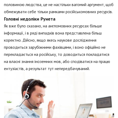
половиною людства, це не настільки вагомий аргумент, щоб
обмежувати себе тільки рамками російськомовних ресурсів.
Головні недоліки Рунета
Як вже було сказано, на англомовних ресурсах більше
інформації, і в ряді випадків вона представлена більш
коректно. Дійсно, якщо якесь наукове дослідження
проводиться зарубіжними фахівцями, і воно офіційно не
перекладається на російську, то доводиться покладатися
на власні знання іноземних мов, або сподіватися на працю
ентузіастів, а результат тут непередбачуваний.