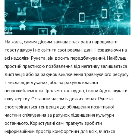
На жаль, самим дієвим залишається рада нарощувати
товсту шкуру і не світити свої реальні дані. Незважаючи на
всі недоліки Рунета, він досить передбачуваний. Найбільш
простий практикою позбавлення від негативу залишається
дистанція або за рахунок виключення травмуючого ресурсу
з числа відвідуваних, або за рахунок власної
непрошибаемости. Тролям стає нудно, і вони йдуть шукати
іншу жертву. Останнім часом в деяких зонах Рунета
спостерігається тенденція до збільшення позитивної
частини спілкування за рахунок підвищення культури
останнього. Користувачі самі прагнуть зробити
інформаційний простір комфортним для всіх, вчаться