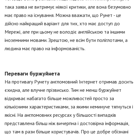
така заява не витримує ніякої критики, але вона безумовно
має право на існування. Можна вважати, що Рунет - це
дійсно найкращий варіант для тих, хто має доступ до
Мережі, але при цьому не володіє англійською та іншими
іноземними мовами. Зрештою, не всім бути поліглотами, а
людина має право на інформованість.
Переваги буржуйнета
На противагу Рунету англомовний Інтернет отримав досить
єхидна, але влучне прізвисько. Тим не менш буржуйнет
відкриває набагато більше можливостей просто за
кількісними характеристиками, за якими неминуче тягнуться і
якісні. На англомовних ресурсах у більшості випадків
представлена більш ніж вичерпна і достовірна інформація,
що там в рази більше користувачів. Про це добре обізнані