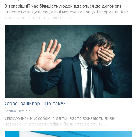
В теперішній час більшість людей вдаються до допомоги
інтернету: ведуть соціальні мережі та пошук інформації. Але
далеко не всі мають уявлення про
Слово "зашквар". Що таке?
Техніка і технології
Спілкуючись між собою, підлітки часто вживають дивні,
незрозумілі дорослим слівця. Вони створюють їх ...