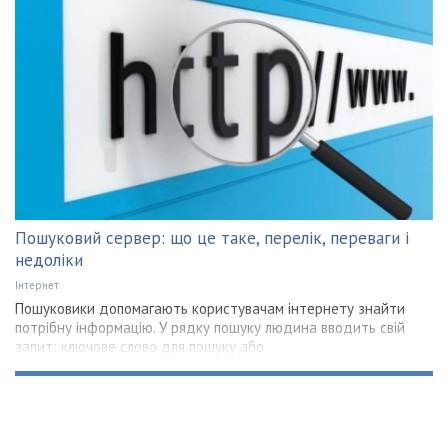
Пошуковий сервер: що це таке, перелік, переваги і
недоліки
Інтернет
Пошуковики допомагають користувачам інтернету знайти
потрібну інформацію. У рядку пошуку людина вводить свій
запит: ключове слово для пошуку або