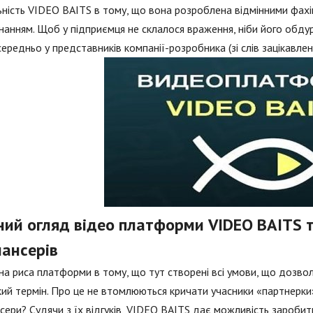
ьність VIDEO BAITS в тому, що вона розроблена відмінними фах
анням. Щоб у підприємця не склалося враження, ніби його обду
ередньо у представників компанії-розробника (зі слів зацікавлен
ний огляд відео платформи VIDEO BAITS т
лансерів
на риса платформи в тому, що тут створені всі умови, що дозво
ий термін. Про це не втомлюються кричати учасники «партнерки
сери? Судячи з їх відгуків, VIDEO BAITS дає можливість заробити