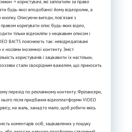
ники» = користувачі, які заплатили за право
ати будь-якої вподобаної йому відеоролик, а
 кнопку. Описуючи вигоди, пов'язані з
 правом коригувати опис будь-яких відео,
дити тільки відеокліпи з нецікавим описом і
IDEO BAITS пояснюють так: невідредаговані
 є носіями іноземної контенту. Зміст
кість користувачів і зацікавити їх настільки,
 роззяви стали своєрідним важелем, що приносить
ому перехід по рекламному контенту. Фрілансери,
до нього після придбання відеоплатформи VIDEO
рвісу, на жаль, занадто мало, щоб робити якісь
ність коментарів осіб, зацікавлених у пошуку
ь», або ажіотаж навколо платформи створений