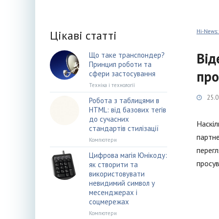
Цікаві статті
Hi-News:
Від
Що таке транспондер?
Принцип роботи та
про
сфери застосування
Техніка і технології
25.0
Робота з таблицями в
HTML: від базових тегів
до сучасних
Наскіл
стандартів стилізації
партне
Компютери
перегл
Цифрова магія Юнікоду:
просув
як створити та
використовувати
невидимий символ у
месенджерах і
соцмережах
Компютери