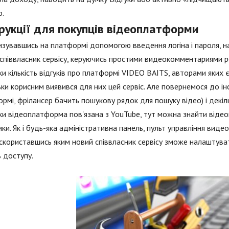
о.
рукції для покупців відеоплатформи
зувавшись на платформі допомогою введення логіна і пароля, н
співвласник сервісу, керуючись простими видеокомментариями р
ки кількість відгуків про платформі VIDEO BAITS, авторами яких є
ьки корисним виявився для них цей сервіс. Але повернемося до і
рмі, фрілансер бачить пошукову рядок для пошуку відео) і декіл
ки відеоплатформа пов'язана з YouTube, тут можна знайти відео
ки. Як і будь-яка адміністративна панель, пульт управління ви
скориставшись яким новий співвласник сервісу зможе налаштувати 
 доступу.