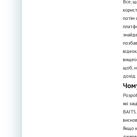
Все, щ
корист
потім 
платфо
знайде
позбав
відеок
вищеоп
щоб, н
дохід.
Чом
Розроб
які за
BAITS.
виснов
Якщо к
джерел