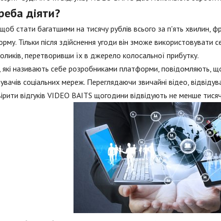
реба діяти?
щоб стати багатшими на тисячу рублів всього за п'ять хвилин, 
рму. Тільки після здійснення угоди він зможе використовувати с
оликів, перетворивши їх в джерело колосальної прибутку.
 які називають себе розробниками платформи, повідомляють, що
увачів соціальних мереж. Переглядаючи звичайні відео, відвіду
ірити відгуків VIDEO BAITS щогодини відвідують не менше тисячі