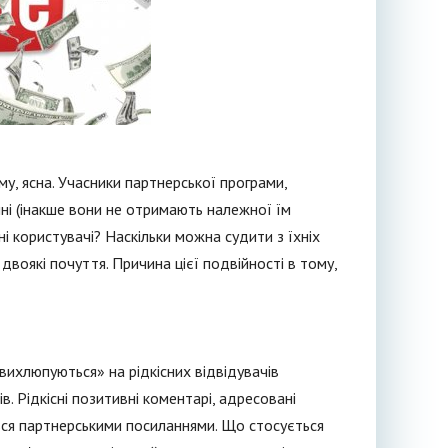
, ясна. Учасники партнерської програми,
нні (інакше вони не отримають належної їм
і користувачі? Наскільки можна судити з їхніх
двоякі почуття. Причина цієї подвійності в тому,
вихлюпуються» на рідкісних відвідувачів
. Рідкісні позитивні коментарі, адресовані
ься партнерськими посиланнями. Що стосується