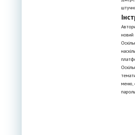
штучн
Інст
Автори
новий 
Оскіль
наскіл
платфо
Оскіль
темати
меню, 
пароль