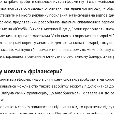
о потрібно зробити співвласнику платформи (тут і далі: «співвлас
уватися сервісом заради отримання матеріальної вигоди), – обр
створити на нього рекламну посилання, натиснувши на відповідну
рмою, представники розробників наділили співвласників сервісу
них на «Ютубі». В якості мотивації до дії вони пропонують знахо
леними інтриги заголовками. Успіх цього підприємства творці V
ліпи нецікаві користувачам, а в деяких випадках – марні, тому що
исаних маніпуляцій – заманити на платформу як можна більшу кіль
е впоравшись з бажанням клікнути по рекламному банеру, цікаві
у мовчать фрілансери?
ники платформи, якщо вірити їхнім словам, заробляють на кожн
цікавилися можливістю такого заробітку, можуть підключитися 
 Відгуків самих фрілансерів, що відображають їх ставлення до се
ки.
орисність сервісу залишається під питанням, то практична відсут
а доходу, наводить на думку Відгуки або активно «підчищают