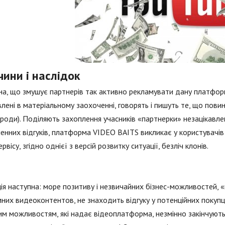
ини і наслідок
а, що змушує партнерів так активно рекламувати дану платформу
влені в матеріальному заохоченні, говорять і пишуть те, що пови
роди). Поділяють захоплення учасників «партнерки» незацікавлен
енних відгуків, платформа VIDEO BAITS викликає у користувачів 
ервісу, згідно однієї з версій розвитку ситуації, безліч клонів.
ія наступна: море позитиву і незвичайних бізнес-можливостей, «
них видеоконтентов, не знаходить відгуку у потенційних покупців
м можливостям, які надає відеоплатформа, незмінно закінчуют