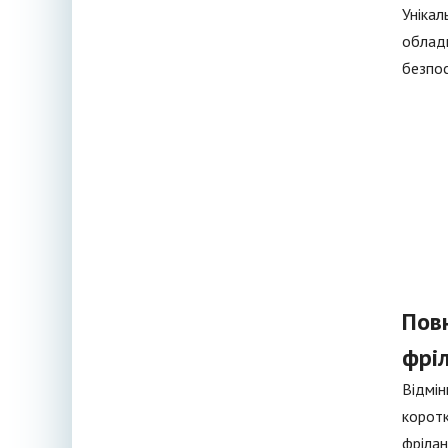
Унікал
обладн
безпос
Пов
фрі
Відмін
коротк
фрілан