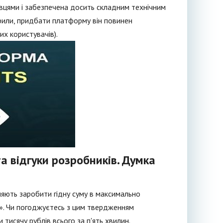
івцями і забезпечена досить складним технічним
рили, придбати платформу він повинен
их користувачів).
а відгуки розробників. Думка
ляють заробити гідну суму в максимально
». Чи погоджуєтесь з цим твердженням
 тисячу рублів всього за п'ять хвилин.