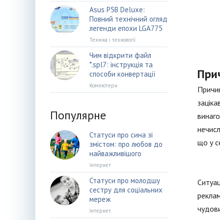
Asus P5B Deluxe:
Повний технічний огляд
легенди епохи LGA775
Техніка і технології
Чим відкрити файл
*.spl7: інструкція та
Прич
способи конвертації
Компютери
Причин
заціка
Популярне
винаго
нечисл
Статуси про сина зі
що у с
змістом: про любов до
найважливішого
Інтернет
Статуси про молодшу
Ситуац
сестру для соціальних
реклам
мереж
чудови
Інтернет