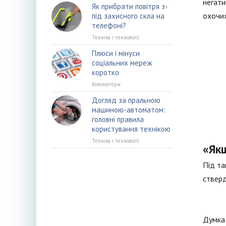
негати
Як прибрати повітря з-
охочих
під захисного скла на
телефоні?
Техніка і технології
Плюси і мінуси
соціальних мереж
коротко
Компютери
Догляд за пральною
машиною-автоматом:
головні правила
користування технікою
Техніка і технології
«Якщ
Під та
стверд
Думка 