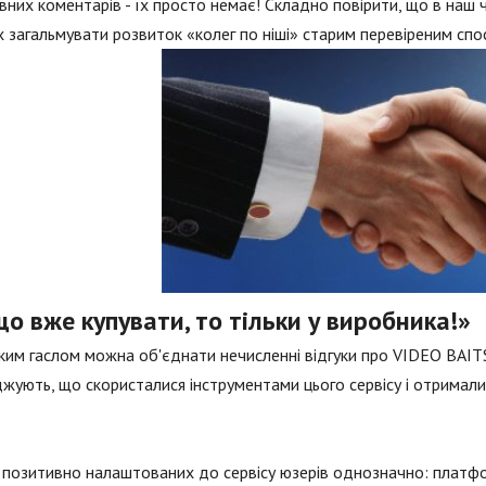
вних коментарів - їх просто немає! Складно повірити, що в наш ча
 загальмувати розвиток «колег по ніші» старим перевіреним спо
о вже купувати, то тільки у виробника!»
ким гаслом можна об'єднати нечисленні відгуки про VIDEO BAITS,
жують, що скористалися інструментами цього сервісу і отримали
позитивно налаштованих до сервісу юзерів однозначно: платфор