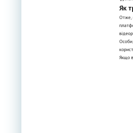
Як т
Отже, 
платфо
відеор
Особи,
корист
Якщо в