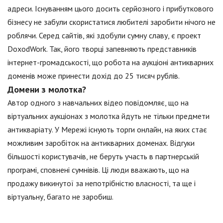
адреси. Існуванням цього досить серйозного і прибуткового
бізнесу не забули скористатися любителі заробити нічого не
роблячи. Серед сайтів, які здобули сумну славу, є проект
DoxodWork. Так, його творці запевняють представників
інтернет-громадськості, що робота на аукціоні антикварних
доменів може принести дохід до 25 тисяч рублів.
Домени з молотка?
Автор одного з навчальних відео повідомляє, що на
віртуальних аукціонах з молотка йдуть не тільки предмети
антикваріату. У Мережі існують торги онлайн, на яких стає
можливим заробіток на антикварних доменах. Відгуки
більшості користувачів, не беруть участь в партнерській
програмі, сповнені сумнівів. Ці люди вважають, що на
продажу викинутої за непотрібністю власності, та ще і
віртуальну, багато не заробиш.