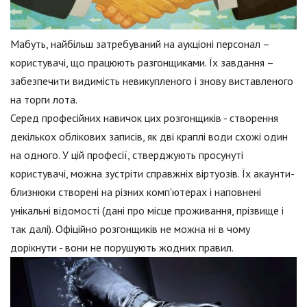
Мабуть, найбільш затребуваний на аукціоні персонал –
користувачі, що працюють разгонщиками. Їх завдання –
забезпечити видимість невикупленого і знову виставленого
на торги лота.
Серед професійних навичок цих розгонщиків - створення
декількох облікових записів, як дві краплі води схожі один
на одного. У цій професії, стверджують просунуті
користувачі, можна зустріти справжніх віртуозів. Їх акаунти-
близнюки створені на різних комп'ютерах і наповнені
унікальні відомості (дані про місце проживання, прізвище і
так далі). Офіційно розгонщиків не можна ні в чому
дорікнути - вони не порушують жодних правил.