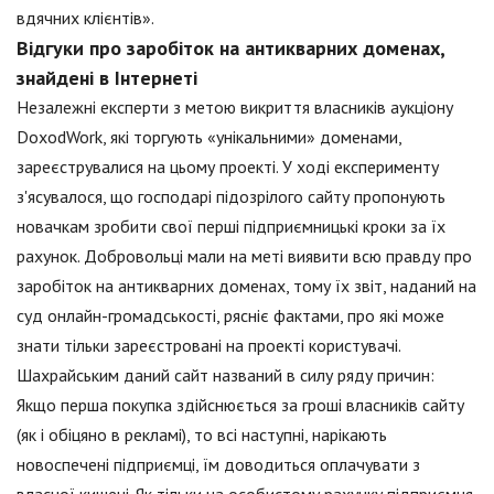
вдячних клієнтів».
Відгуки про заробіток на антикварних доменах,
знайдені в Інтернеті
Незалежні експерти з метою викриття власників аукціону
DoxodWork, які торгують «унікальними» доменами,
зареєструвалися на цьому проекті. У ході експерименту
з'ясувалося, що господарі підозрілого сайту пропонують
новачкам зробити свої перші підприємницькі кроки за їх
рахунок. Добровольці мали на меті виявити всю правду про
заробіток на антикварних доменах, тому їх звіт, наданий на
суд онлайн-громадськості, рясніє фактами, про які може
знати тільки зареєстровані на проекті користувачі.
Шахрайським даний сайт названий в силу ряду причин:
Якщо перша покупка здійснюється за гроші власників сайту
(як і обіцяно в рекламі), то всі наступні, нарікають
новоспечені підприємці, їм доводиться оплачувати з