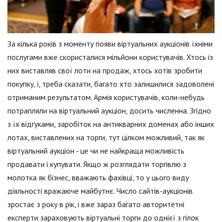
За кілька років з моменту появи віртуальних аукціонів їхніми
послугами вже скористалися мільйони користувачів. Хтось із
них виставляв свої лоти на продаж, хтось хотів зробити
покупку, і, треба сказати, багато хто залишилися задоволені
отриманим результатом. Армія користувачів, коли-небудь
потрапляли на віртуальний аукціон, досить численна. Згідно
з їх відгуками, заробіток на антикварних доменах або інших
лотах, виставлених на торги, тут цілком можливий, так як
віртуальний аукціон - це чи не найкраща можливість
продавати і купувати. Якщо ж розглядати торгівлю з
молотка як бізнес, вважають фахівці, то у цього виду
діяльності вражаюче майбутнє. Число сайтів-аукціонів
зростає з року в рік, і вже зараз багато авторитетні
експерти зараховують віртуальні торги до однієї з гілок