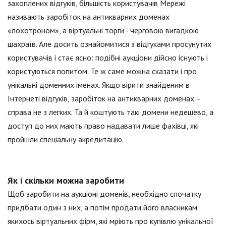
захоплених відгуків, більшість користувачів Мережі
називають заробіток на антикварних доменах
«лохотроном», а віртуальні торги - черговою вигадкою
шахраїв. Але досить ознайомитися з відгуками просунутих
користувачів і стає ясно: подібні аукціони дійсно існують і
користуються попитом. Те ж саме можна сказати і про
унікальні доменних іменах. Якщо вірити знайденим в
Інтернеті відгуків, заробіток на антикварних доменах –
справа не з легких. Та й коштують такі домени недешево, а
доступ до них мають право надавати лише фахівці, які
пройшли спеціальну акредитацію.
Як і скільки можна заробити
Щоб заробити на аукціоні доменів, необхідно спочатку
придбати один з них, а потім продати його власникам
якихось віртуальних фірм, які мріють про купівлю унікальної