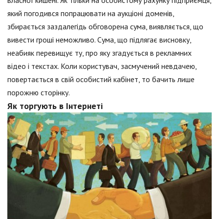
власної кишені. Як тільки на особистому рахунку підприємця,
який погодився попрацювати на аукціоні доменів,
збирається заздалегідь обговорена сума, виявляється, що
вивести гроші неможливо. Сума, що підлягає висновку,
неабияк перевищує ту, про яку згадується в рекламних
відео і текстах. Коли користувач, засмучений невдачею,
повертається в свій особистий кабінет, то бачить лише
порожню сторінку.
Як торгують в Інтернеті