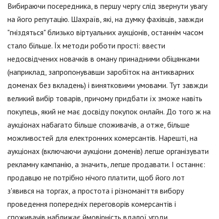
Вибираючи посередника, в першу чергу слід звернути увагу
на його репутацію. Шахраїв, які, на думку фахівців, завжди
"гніздяться" близько віртуальних аукціонів, останнім часом
стало більше. Їх методи роботи прості: ввести
недосвідчених новачків в оману принадними обіцянками
(наприклад, запропонувавши заробіток на антикварних
доменах без вкладень) і винятковими умовами. Тут завжди
великий вибір товарів, причому придбати їх зможе навіть
покупець, який не має досвіду покупок онлайн. До того ж на
аукціонах набагато більше споживачів, а отже, більше
можливостей для електронних комерсантів. Нарешті, на
аукціонах (включаючи аукціони доменів) легше організувати
рекламну кампанію, а значить, легше продавати. І останнє:
продавцю не потрібно нічого платити, щоб його лот
з'явився на торгах, а простота і різноманіття вибору
проведення попередніх переговорів комерсантів і
споживачів наближає ймовірність вдалої угоди.