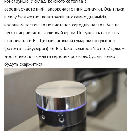
конструкцію. У складі кожного сателіта є
середньочастотний і високочастотний динаміки. Ось тільки,
в силу бюджетної конструкції цих самих динаміків,
колонкам частенько не вистачає середніх частот. Але це
легко виправляється еквалайзером. Потужність сателітів
становить 26 Вт. Це при загальній сумарній потужності
(разом з сабвуфером) 46 Вт. Такої кількості "ваттов" цілком
достатньо для кімнати середніх розмірів. Сусіди точно
будуть скаржитися.