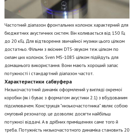
Частотний діапазон фронтальних колонок характерний для
бюджетних акустичних систем. Він коливається від 150 Гц
до 20 кГц. Для відтворення звичайної музики цього цілком
достатньо. Фільми з якісним DTS-звуком теж цілком по
силам цих колонок. Sven MS-1085 цілком підійдуть для
домашнього використання. Вони мають хороший запас
потужності і стандартний діапазон частот.
Характеристики сабвуфера
Низькочастотний динамік оформлений у вигляді окремої
коробки (як і буває з форматом акустики 2.1) з вбудованим
підсилювачем. Конструкція "низькочастотника" являє собою
смуговий резонатор. це дозволяє досягти найбільш
потужної віддачі. А в дрібних приміщеннях саме того й
треба. Потужність низькочастотного динаміка становить 20