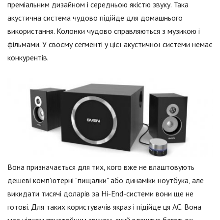
преміальним дизайном і середньою якістю звуку. Така
акустична система чудово підійде для домашнього
використання. Колонки чудово справляються з музикою і
фільмами. У своєму сегменті у цієї акустичної системи немає
конкурентів.
Вона призначається для тих, кого вже не влаштовують
дешеві комп'ютерні "пищалки" або динаміки ноутбука, але
викидати тисячі доларів за Hi-End-системи вони ще не
готові. Для таких користувачів якраз і підійде ця АС. Вона
має цілком пристойним звуком, який влаштує багатьох.