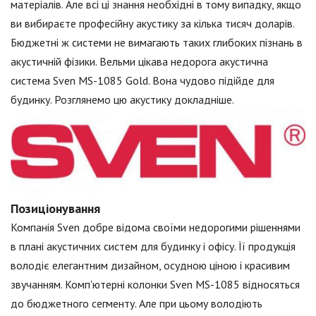
матеріалів. Але всі ці знання необхідні в тому випадку, якщо
ви вибираєте професійну акустику за кілька тисяч доларів.
Бюджетні ж системи не вимагають таких глибоких пізнань в
акустичній фізики. Вельми цікава недорога акустична
система Sven MS-1085 Gold. Вона чудово підійде для
будинку. Розглянемо цю акустику докладніше.
Позиціонування
Компанія Sven добре відома своїми недорогими рішеннями
в плані акустичних систем для будинку і офісу. Її продукція
володіє елегантним дизайном, осудною ціною і красивим
звучанням. Комп'ютерні колонки Sven MS-1085 відносяться
до бюджетного сегменту. Але при цьому володіють