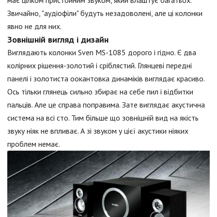
Звичайно, "аудіофіли" будуть незадоволені, але ці колонки
явно не для них.
Зовнішній вигляд і дизайн
Виглядають колонки Sven MS-1085 дорого і гідно. Є два
колірних рішення-золотий і сріблястий. Глянцеві передні
панелі і золотиста оокантовка динаміків виглядає красиво.
Ось тільки глянець сильно збирає на себе пил і відбитки
пальців. Але це справа поправима. Зате виглядає акустична
система на всі сто. Тим більше що зовнішній вид на якість
звуку ніяк не впливає. А зі звуком у цієї акустики ніяких
проблем немає.