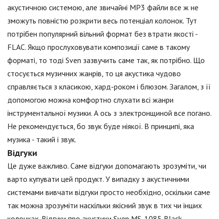
акустичною системою, але звичайні МР3 файли все ж не
зможуть повністю розкрити весь потенціал колонок. Тут
потрібен популярний вільний формат без втрати якості -
FLAC. Якщо прослуховувати композиції саме в такому
форматі, то тоді Sven зазвучить саме так, як потрібно. Що
стосується музичних жанрів, то ця акустика чудово
справляється з класикою, хард-роком і блюзом. Загалом, з її
допомогою можна комфортно слухати всі жанри
інструментальної музики. А ось з электронщиной все погано.
Не рекомендується, бо звук буде ніякої. В принципі, яка
музика - такий і звук.
Відгуки
Це дуже важливо. Саме відгуки допомагають зрозуміти, чи
варто купувати цей продукт. У випадку з акустичними
системами вивчати відгуки просто необхідно, оскільки саме
так можна зрозуміти наскільки якісний звук в тих чи інших
колонках. Відгуки про акустики Sven MS-1085 Black