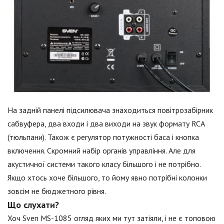
На задній панелі підсилювача знаходиться повітрозабірник
сабвуфера, два входи і два виходи на звук формату RCA
(тюльпани). Також є регулятор потужності баса і кнопка
включення. Скромний набір органів управління. Але для
акустичної системи такого класу більшого і не потрібно.
Якщо хтось хоче більшого, то йому явно потрібні колонки
зовсім не бюджетного рівня.
Що слухати?
Хоч Sven MS-1085 огляд яких ми тут затіяли, і не є топовою