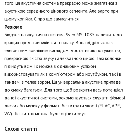
того, ця акустична система прекрасно може змагатися з
акустикою середнього цінового сегмента. Але варто при
цьому копійки. Є про що замислитися.
Резюме
Бюджетна акустична система Sven MS-1085 належить до
кращих представників свого класу. Вона відрізняється
елегантним зовнішнім виглядом, достатньою потужністю,
прекрасною якістю звуку і адекватною ціною. Такі колонки
підійдуть всім. Їх можна з однаковим успіхом
використовувати як з комп'ютером або ноутбуком, так і в
тандемі з телевізором. Ця універсальна акустика припаде
до смаку багатьом. Для того щоб розкрити весь потенціал
даної акустичної системи, рекомендується слухати фірмові
диски або музику у форматі без втрати якості (FLAC, APE,
WV). Тільки так можна буде оцінити звук.
Схожі статті