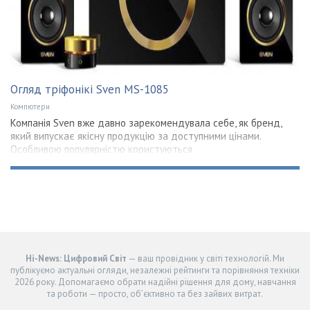
Огляд тріфонікі Sven MS-1085
Компютери
Компанія Sven вже давно зарекомендувала себе, як бренд,
який випускає якісну продукцію за доступними цінами.
Особливою популярністю користуються
Hi-News: Цифровий Світ
— ваш провідник у світі технологій. Ми
публікуємо актуальні огляди, незалежні рейтинги та порівняння техніки
2026 року. Допомагаємо обрати надійні рішення для дому, навчання
та роботи — просто, об’єктивно та без зайвих витрат.