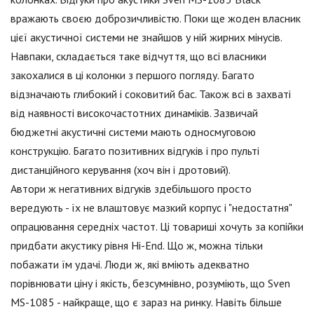
вражають своєю доброзичливістю. Поки ще жоден власник
цієї акустичної системи не знайшов у ній жирних мінусів.
Навпаки, складається таке відчуття, що всі власники
закохалися в ці колонки з першого погляду. Багато
відзначають глибокий і соковитий бас. Також всі в захваті
від наявності високочастотних динаміків. Зазвичай
бюджетні акустичні системи мають односмуговою
конструкцію. Багато позитивних відгуків і про пульті
дистанційного керування (хоч він і дротовий).
Автори ж негативних відгуків здебільшого просто
вередують - їх не влаштовує мазкий корпус і "недостатня"
опрацювання середніх частот. Ці товариші хочуть за копійки
придбати акустику рівня Hi-End. Що ж, можна тільки
побажати їм удачі. Люди ж, які вміють адекватно
порівнювати ціну і якість, безсумнівно, розуміють, що Sven
MS-1085 - найкраще, що є зараз на ринку. Навіть більше