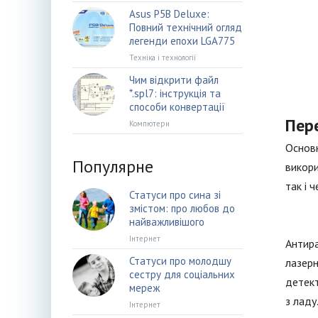
Asus P5B Deluxe:
Повний технічний огляд
легенди епохи LGA775
Техніка і технології
Чим відкрити файл
*.spl7: інструкція та
способи конвертації
Пер
Компютери
Основн
Популярне
викори
так і 
Статуси про сина зі
змістом: про любов до
найважливішого
Інтернет
Антира
Статуси про молодшу
лазерн
сестру для соціальних
детект
мереж
з ладу
Інтернет