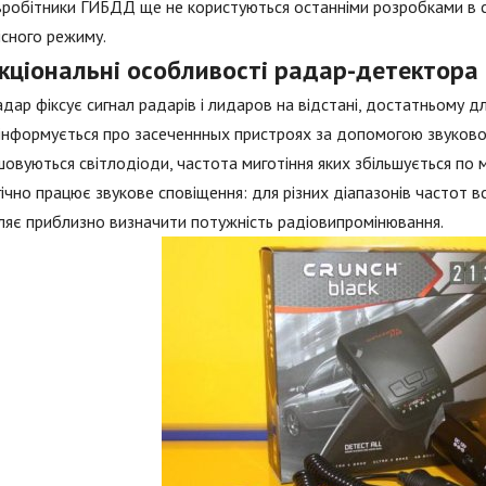
вробітники ГИБДД ще не користуються останніми розробками в 
сного режиму.
кціональні особливості радар-детектора
дар фіксує сигнал радарів і лидаров на відстані, достатньому 
інформується про засеченнных пристроях за допомогою звукового
овуються світлодіоди, частота миготіння яких збільшується по 
ічно працює звукове сповіщення: для різних діапазонів частот в
яє приблизно визначити потужність радіовипромінювання.