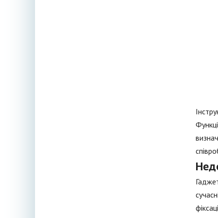
Інстру
Функці
визнач
співро
Нед
Гаджет
сучасн
фіксац