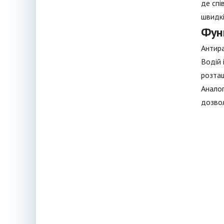
де спі
швидкі
Фун
Антира
Водій 
розташ
Аналог
дозвол