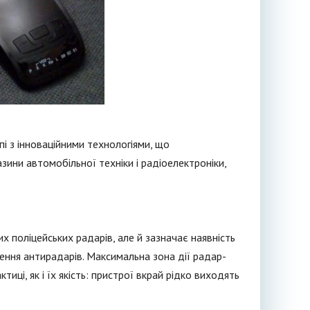
і з інноваційними технологіями, що
зини автомобільної техніки і радіоелектроніки,
х поліцейських радарів, але й зазначає наявність
лення антирадарів. Максимальна зона дії радар-
иці, як і їх якість: пристрої вкрай рідко виходять