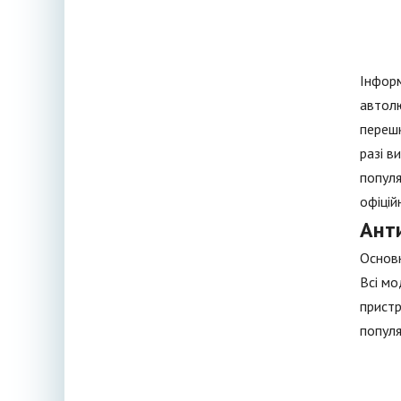
Інформ
автолю
перешк
разі в
популя
офіцій
Ант
Основн
Всі мо
пристр
популя