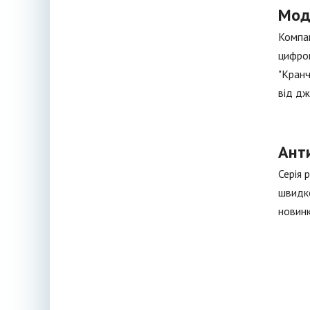
Мод
Компан
цифров
"Кранч
від дж
Ант
Серія 
швидко
новинк