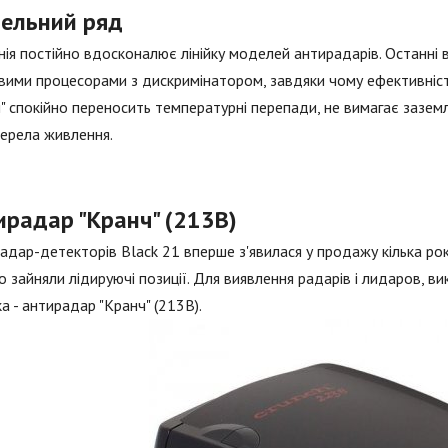
ельний ряд
ія постійно вдосконалює лінійку моделей антирадарів. Останні
ими процесорами з дискримінатором, завдяки чому ефективніст
" спокійно переносить температурні перепади, не вимагає зазе
ерела живлення.
ирадар "Кранч" (213В)
радар-детекторів Black 21 вперше з'явилася у продажу кілька ро
 зайняли лідируючі позиції. Для виявлення радарів і лидаров, 
а - антирадар "Кранч" (213В).