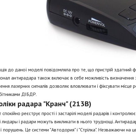
кція до даної моделі повідомляла про те, що пристрій здатний фі
онал антирадара також включає в себе можливість визначення зв
ення лазерних сигналів дозволяє вловлювати і фіксувати місце
бітниками ДІБДР.
оліки радара "Кранч" (213В)
 спокійно реєструє прості і застарілі моделі радарів і контрол
і лидары і радари можуть викликати в нього труднощі. Антирадар
ії порушень. Це системи "Автодория" і "Стрілка". Незважаючи на 