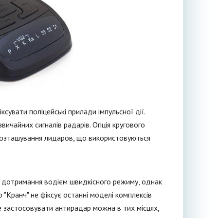
ксувати поліцейські прилади імпульсної дії.
ичайних сигналів радарів. Опція кругового
 розташування лидаров, що використовуються
ює дотримання водієм швидкісного режиму, однак
 "Кранч" не фіксує останні моделі комплексів
це застосовувати антирадар можна в тих місцях,