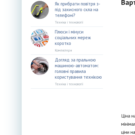
Вар
Як прибрати повітря з-
під захисного скла на
телефоні?
Техніка і технології
Плюси і мінуси
соціальних мереж
коротко
Компютери
Догляд за пральною
машиною-автоматом:
головні правила
користування технікою
Техніка і технології
Ціна н
мініма
ціни н