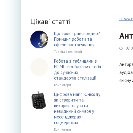
Цікаві статті
Hi-News:
Ант
Що таке транспондер?
Принцип роботи та
сфери застосування
02.0
Техніка і технології
Робота з таблицями в
Антира
HTML: від базових тегів
аудіоа
до сучасних
стандартів стилізації
якісну
Компютери
Цифрова магія Юнікоду:
як створити та
використовувати
невидимий символ у
месенджерах і
соцмережах
Компютери