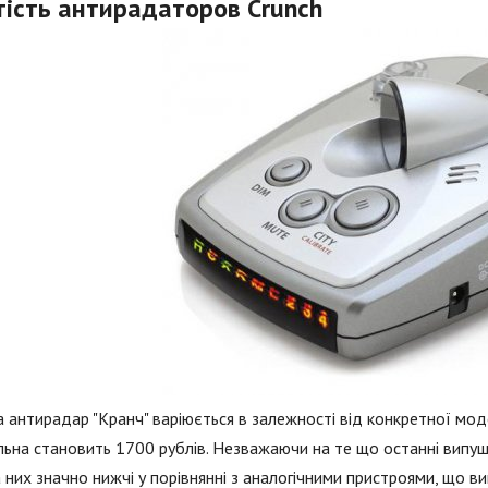
тість антирадаторов Crunch
а антирадар "Кранч" варіюється в залежності від конкретної мод
льна становить 1700 рублів. Незважаючи на те що останні випу
а них значно нижчі у порівнянні з аналогічними пристроями, що в