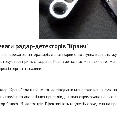
еваги радар-детекторів "Кранч"
ою перевагою антирадарів даної марки є доступна вартість укуп
стовуються при їх створенні. Реалізуються гаджети як через мага
через інтернет-магазини.
дар "Кранч" здатний не тільки фіксувати місцеположення сучасни
их гармат та аналогічних приладів, дія яких спрямована на вияв
ор Crunch - 5 кілометрів. Ефективність гаджетів доведена на практ
.