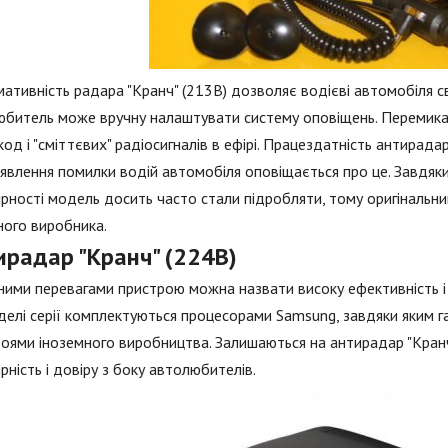
ативність радара "Кранч" (213В) дозволяє водієві автомобіля св
битель може вручну налаштувати систему оповіщень. Перемика
од і "сміттєвих" радіосигналів в ефірі. Працездатність антирада
иявлення помилки водій автомобіля оповіщається про це. Завдяки 
рності модель досить часто стали підробляти, тому оригінальн
ного виробника.
ирадар "Кранч" (224В)
ими перевагами пристрою можна назвати високу ефективність і п
делі серії комплектуються процесорами Samsung, завдяки яким 
оями іноземного виробництва. Залишаються на антирадар "Кранч
рність і довіру з боку автолюбителів.