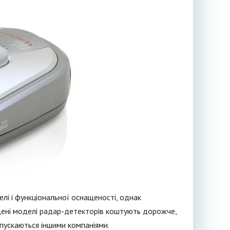
елі і функціональної оснащеності, однак
щені моделі радар-детекторів коштують дорожче,
ипускаються іншими компаніями.