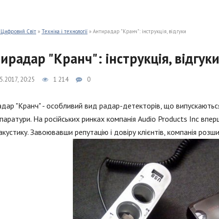
 Цифровий Світ
»
Техніка і технології
» Антирадар "Кранч": інструкція, відгуки
ирадар "Кранч": інструкція, відгук
5.2017, 20:25
1 214
0
дар "Кранч" - особливий вид радар-детекторів, що випускаються
паратури. На російських ринках компанія Audio Products Inc впер
 акустику. Завоювавши репутацію і довіру клієнтів, компанія роз