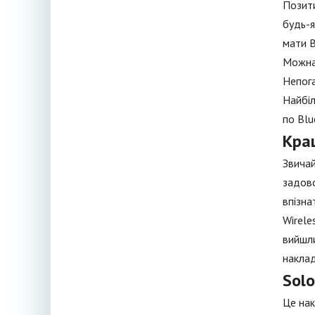
Позити
будь-я
мати B
Можна 
Непога
Найбіл
по Blu
Кра
Звичай
задово
впізна
Wirele
вийшли
наклад
Solo
Це нак