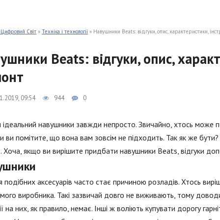
 Цифровий Світ
»
Техніка і технології
» Навушники Beats: відгуки, опис, характеристики, інс
ушники Beats: відгуки, опис, характ
монт
1.2019, 09:54
944
0
 ідеальний навушники завжди непросто. Звичайно, хтось може п
и ви помітите, що вона вам зовсім не підходить. Так як же бут
. Хоча, якщо ви вирішите придбати навушники Beats, відгуки доп
ушники
я подібних аксесуарів часто стає причиною розладів. Хтось вирі
мого виробника. Такі зазвичай довго не виживають, тому доводит
ії на них, як правило, немає. Інші ж воліють купувати дорогу гар