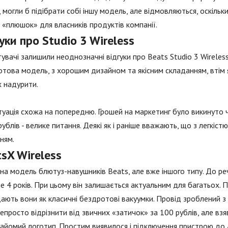
, могли б підібрати собі іншу модель, але відмовляються, оскіль
 «плюшок» для власників продуктів компанії.
уки про Studio 3 Wireless
увачі залишили неоднозначні відгуки про Beats Studio 3 Wireles
това модель, з хорошим дизайном та якісним складанням, втім як
х надурити.
туація схожа на попередню. Грошей на маркетинг було викинуто 
рублів - велике питання. Деякі як і раніше вважають, що з легкіс
ням.
sX Wireless
а модель блютуз-навушників Beats, але вже іншого типу. До речі
ше 4 років. При цьому він залишається актуальним для багатьох. 
ають вони як класичні бездротові вакуумки. Провід зроблений з 
епросто відрізнити від звичних «затичок» за 100 рублів, але взяв
айомий логотип. Простим виявилося і підключення пристрою до 