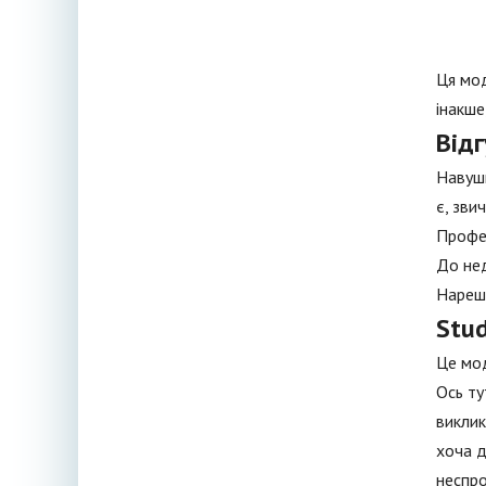
Ця мод
інакше
Відг
Навушн
є, зви
Профес
До нед
Нарешт
Stud
Це мод
Ось ту
виклик
хоча д
неспро