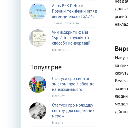
невдал
Asus P5B Deluxe:
далеко
Повний технічний огляд
різний
легенди епохи LGA775
Техніка і технології
наклад
Чим відкрити файл
*.spl7: інструкція та
способи конвертації
Вир
Компютери
Навушн
за яки
Популярне
кажуть
Статуси про сина зі
Beats 
змістом: про любов до
зазвич
найважливішого
людину
Інтернет
моделі
Статуси про молодшу
сестру для соціальних
дійсно
мереж
Інтернет