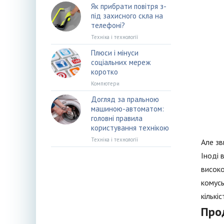
Як прибрати повітря з-
під захисного скла на
телефоні?
Техніка і технології
Плюси і мінуси
соціальних мереж
коротко
Компютери
Догляд за пральною
машиною-автоматом:
головні правила
користування технікою
Техніка і технології
Але зв
Іноді 
високо
комусь
кількі
Про