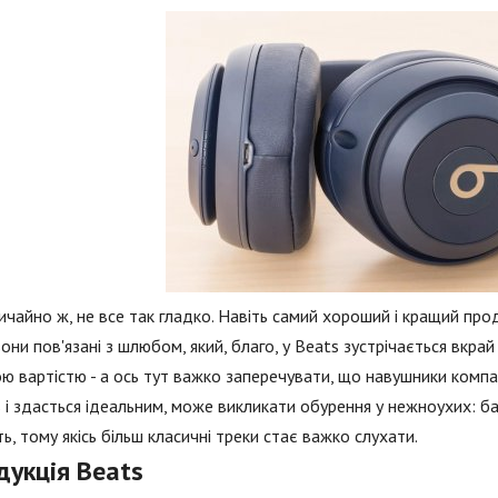
ичайно ж, не все так гладко. Навіть самий хороший і кращий прод
вони пов'язані з шлюбом, який, благо, у Beats зустрічається вкра
ю вартістю - а ось тут важко заперечувати, що навушники компа
 і здасться ідеальним, може викликати обурення у нежноухих: б
сть, тому якісь більш класичні треки стає важко слухати.
дукція Beats