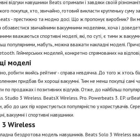
вні відгуки навушники Beats отримали і завдяки своїй різноман
кого покупця, хто, звичайно, готовий викласти кругленьку суму з
eats - престижно та модно досі. Що ж пропонує виробник? Ви м
обзавестися звичайними вакуумними моделями, хоча і доведетьс
ними вважаються спортивні моделі, які, по суті, є тими ж вакуум
ьш популярними, мабуть, можна вважати накладні моделі. Причому
etooth. Геймерських моделей, конкретно спрямованих на відповід
щі моделі
но, робити якийсь рейтинг - справа невдячна. До того ж хтось біл
ленням придбав би хороші вакуумні. Тим не менш покупці самі ч
ти по продажах і позитивних відгуків. Отже, до найбільш популя
ss. Studio 3 Wireless. BeatsX Wireless. Pro. Powerbeats 3. EP. urBe
, або до цих пір користуються популярністю у користувачів. Сер
ні, вакуумні і спортивні навушники.
 3 Wireless
ладна бездротова модель навушників. Beats Solo 3 Wireless вва