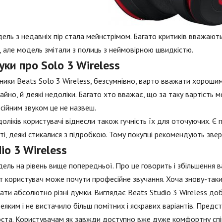
ель з недавніх пір стала мейнстрімом. Багато критиків вважають,
, але модель змітали з полиць з неймовірною швидкістю.
уки про Solo 3 Wireless
ики Beats Solo 3 Wireless, безсумнівно, варто вважати хороши
чайно, й деякі недоліки. Багато хто вважає, що за таку вартіст
ійним звуком це не назвеш.
оліків користувачі віднесли також гучність їх для оточуючих. Є
і, деякі стикалися з підробкою. Тому покупці рекомендують звер
io 3 Wireless
ель на рівень вище попередньої. Про це говорить і збільшення вар
т користувач може почути професійне звучання. Хоча знову-таки
ати абсолютно різні думки. Виглядає Beats Studio 3 Wireless доб
еяким і не вистачило більш помітних і яскравих варіантів. Предст
ста. Користувачам як завжди доступно вже дуже комфортну співп