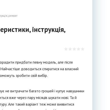
трукція, ремонт
еристики, інструкція,
орадити придбати певну модель, але після
и? Найчастіше доводиться спиратися на власний
оможуть зробити свій вибір.
шує не витрачати багато грошей і купує навушники
ься вже через пару місяців шукати нові. Та й
нітуру. Але такий варіант теж може виявитися