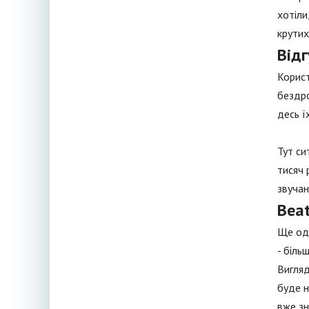
хотіли
крутих
Відг
Корист
бездро
десь ї
Тут си
тисяч 
звучан
Beat
Ще одн
- біль
Вигляд
буде н
вже зн