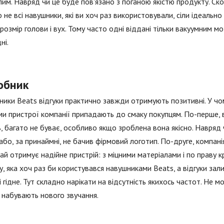
им. Навряд чи це буде пов'язано з поганою якістю продукту. Ско
 не всі навушники, які ви хоч раз використовували, сіли ідеально н
 розмір голови і вух. Тому часто одні віддані тільки вакуумним мо
ні.
обник
ики Beats відгуки практично завжди отримують позитивні. У чом
ми пристрої компанії припадають до смаку покупцям. По-перше, в
, багато не буває, особливо якщо зроблена вона якісно. Навряд 
або, за принаймні, не бачив фірмовий логотип. По-друге, компані
ай отримує надійне пристрій: з міцними матеріалами і по праву
, яка хоч раз би користувався навушниками Beats, а відгуки залиш
 гідне. Тут складно нарікати на відсутність якихось частот. Не мо
 набувають нового звучання.