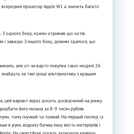
ки всередині процесор Apple W1 а значить багато
s. З одного боку, кожен отримав що хотів:
 і завжди. З іншого боку, деяким здалося, що
чимало, але от чи варто покупка такої моделі 26
тю знайдуть за такі гроші альтернативу з кращим
, цей варіант якраз досить досвідчений на ринку
Придбати його можна за 8-9 тисяч рублів.
гуми, тому гнучкий та тонкий. На перший погляд їх
ши в руки, відразу бачиш іншу якість матеріалів і
Apple. На смартфоні досить затиснути клавішу