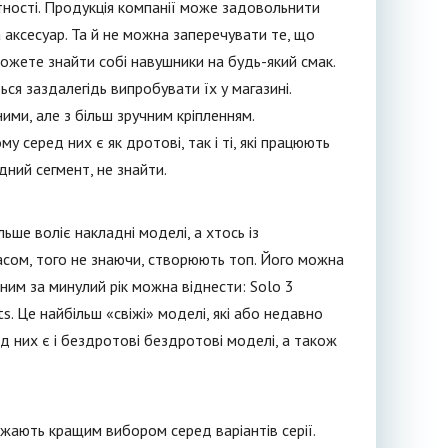
ітності. Продукція компанії може задовольнити
а аксесуар. Та й не можна заперечувати те, що
ожете знайти собі навушники на будь-який смак.
я заздалегідь випробувати їх у магазині.
ними, але з більш зручним кріпленням.
 серед них є як дротові, так і ті, які працюють
ний сегмент, не знайти.
ьше воліє накладні моделі, а хтось із
асом, того не знаючи, створюють топ. Його можна
рним за минулий рік можна віднести: Solo 3
ats. Це найбільш «свіжі» моделі, які або недавно
ед них є і бездротові бездротові моделі, а також
жають кращим вибором серед варіантів серії.