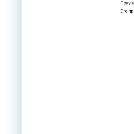
Покупк
Dre пр