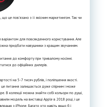
 що це пов'язано з її якісним маркетингом. Так чи
м варіантом для повсякденного користування. Але
ь можна придбати навушники з кращим звучанням.
 питання до комфорту при тривалому носінні.
татися до офіційних дилерів.
тості на 5-7 тисяч рублів, і поліпшення якості.
 це питання залишається дуже спірним і може
ре. В колекції можна знайти собі кольори по душі,
авили модель на виставці Apple в 2018 році, і це
рацю з iPhone. Багато хто навіть якщо б і