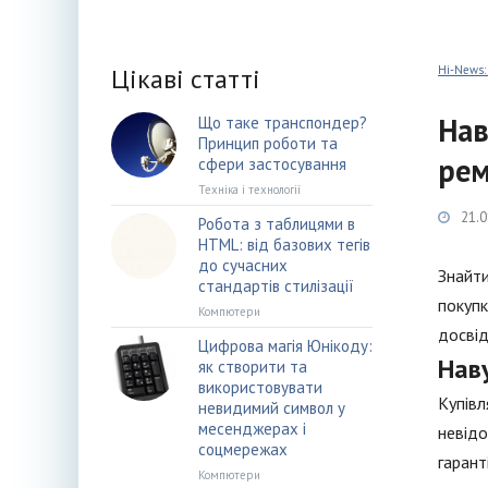
Цікаві статті
Hi-News:
Нав
Що таке транспондер?
Принцип роботи та
ре
сфери застосування
Техніка і технології
21.0
Робота з таблицями в
HTML: від базових тегів
до сучасних
Знайти
стандартів стилізації
покупк
Компютери
досвід
Цифрова магія Юнікоду:
Нав
як створити та
використовувати
Купівл
невидимий символ у
месенджерах і
невідо
соцмережах
гарант
Компютери