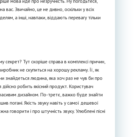
ріше мова йде про незручність. Ну погодьтеся,
а вас. Звичайно, це не дивно, оскільки у всіх
делям, а інші, навпаки, віддають перевагу тільки
у секрет? Тут скоріше справа в комплексі причин,
иробник не скупиться на хорошу рекламу. Її, як
чи знайдеться людина, яка хоч раз не чув би про
я дійсно робить якісний продукт. Користувач
 красивим дизайном. По-третє, важко буде знайти
ив погані. Якість звуку навіть у самої дешевої
жна говорити і про штучність звуку. Улюблені пісні