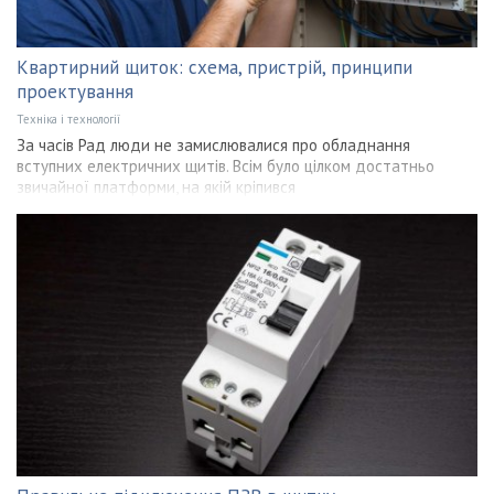
Квартирний щиток: схема, пристрій, принципи
проектування
Техніка і технології
За часів Рад люди не замислювалися про обладнання
вступних електричних щитів. Всім було цілком достатньо
звичайної платформи, на якій кріпився