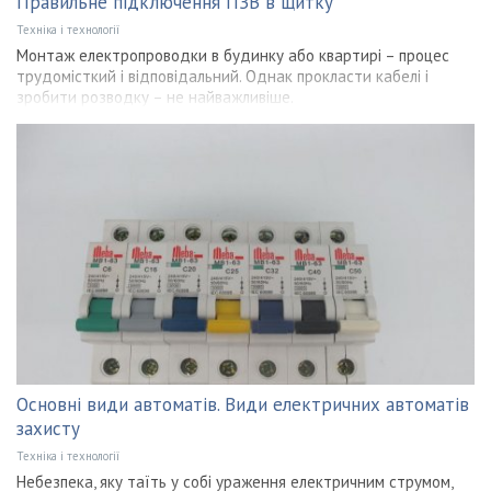
Правильне підключення ПЗВ в щитку
Техніка і технології
Монтаж електропроводки в будинку або квартирі – процес
трудомісткий і відповідальний. Однак прокласти кабелі і
зробити розводку – не найважливіше.
Основні види автоматів. Види електричних автоматів
захисту
Техніка і технології
Небезпека, яку таїть у собі ураження електричним струмом,