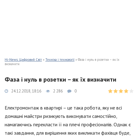
Hi-News: Цифровий Світ
»
Техніка і технології
» Фаза і нуль в розетки – як їх
визначити
Фаза і нуль в розетки – як їх визначити
24.12.2018, 18:16
2 286
0
Електромонтаж в квартирі – це така робота, яку не всі
домашні майстри ризикують виконувати самостійно,
намагаючись перекласти її на плечі професіоналів. Однак є
такі завдання, для вирішення яких викликати фахівця буде,