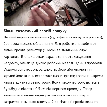
Більш екзотичний спосіб пошуку
Цікавий варіант визначення (куди фаза, куди нуль в розетці),
без додаткового обладнання. Для роботи знадобиться
тільки провід, резистор (1 Мом) та звичайний сиру
картоплю. В очах деяких зараз з'явилося здивування і
недовіру, однак це дійсно робочий метод. Один з проводів
з'єднується з водопровідною трубою або опаленням.
Другий його кінець встромляється в зріз картоплини. Окрема
жила з'єднана з резистором. Вона також встромляється в
бульбу, на відстані 0.5 см від першого проводу. Тепер
залишилися кінцем перевіряються контакти по черзі,
затримуючись на кожному 1-2 хв. Фазний провід видасть