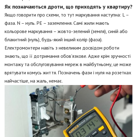
Як позначаються дроти, що приходять у квартиру?
Якщо говорити про схеми, то тут маркування наступна: L –
фаза. N – нуль. PE – заземлення. Самі жили мають
кольорове маркування – жовто-зелений (земля), синій або
блакитний (нуль), будь-який інший колір (фаза).
Електромонтери навіть з невеликим досвідом роботи
знають, що її дотримання обов'язкове. Адже крім зручності
монтажу та обслуговування мереж в майбутньому, це може
врятувати комусь життя. Позначень фази і нуля на розетках
найчастіше, на жаль, немає.