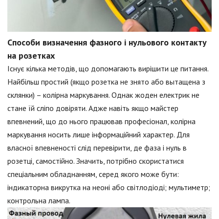
Способи визначення фазного і нульового контакту
на розетках
Існує кілька методів, що допомагають вирішити це питання.
Найбільш простий (якщо розетка не знято або вытащена з
склянки) – колірна маркування. Однак жоден електрик не
стане їй сліпо довіряти. Адже навіть якщо майстер
впевнений, що до нього працював професіонал, колірна
маркування носить лише інформаційний характер. Для
власної впевненості слід перевірити, де фаза і нуль в
розетці, самостійно. Значить, потрібно скористатися
спеціальним обладнанням, серед якого може бути:
індикаторна викрутка на неоні або світлодіоді; мультиметр;
контрольна лампа.