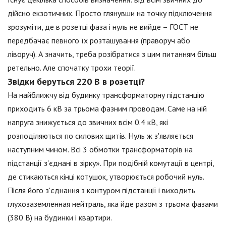
дійсно екзотичних. Просто глянувши на точку підключення
зрозуміти, де в розетці фаза і нуль не вийде – ГОСТ не
передбачає певного їх розташування (праворуч або
ліворуч). А значить, треба розібратися з цим питанням більш
ретельно. Але спочатку трохи теорії.
Звідки беруться 220 В в розетці?
На найближчу від будинку трансформаторну підстанцію
приходить 6 кВ за трьома фазним проводам. Саме на ній
напруга знижується до звичних всім 0.4 кВ, які
розподіляються по силових щитів. Нуль ж з'являється
наступним чином. Всі 3 обмотки трансформаторів на
підстанції з'єднані в зірку». При подібній комутації в центрі,
де стикаються кінці котушок, утворюється робочий нуль.
Після його з'єднання з контуром підстанції і виходить
глухозаземленная нейтраль, яка йде разом з трьома фазами
(380 В) на будинки і квартири.