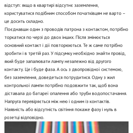
відступ: якщо в квартирі відсутнє заземлення,
користуватися подібним способом початківцям не варто –
це досить складно.
Поєднавши один з проводів патрона з контактом, потрібно
торкатися по черзі до двох інших. Після змінюється
основний контакт і дії повторюються. Те ж саме потрібно
зробити і в третій раз. У підсумку необхідно знайти провід,
який буде запалювати лампу незалежно від другого
контакту. Це і буде фаза. А ось з двопровідної системою,
без заземлення, доведеться потрудитися. Одну з жил
контрольної лампи потрібно подовжити так, щоб вона
діставала до батареї опалення або труби водопостачання.
Напруга перевіряється між нею і одним із контактів.
Наявність або відсутність світіння покаже фазу і нуль в
розетці відповідно.