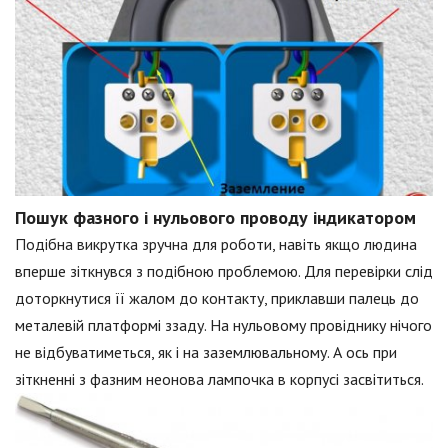
Пошук фазного і нульового проводу індикатором
Подібна викрутка зручна для роботи, навіть якщо людина
вперше зіткнувся з подібною проблемою. Для перевірки слід
доторкнутися її жалом до контакту, приклавши палець до
металевій платформі ззаду. На нульовому провіднику нічого
не відбуватиметься, як і на заземлювальному. А ось при
зіткненні з фазним неонова лампочка в корпусі засвітиться.