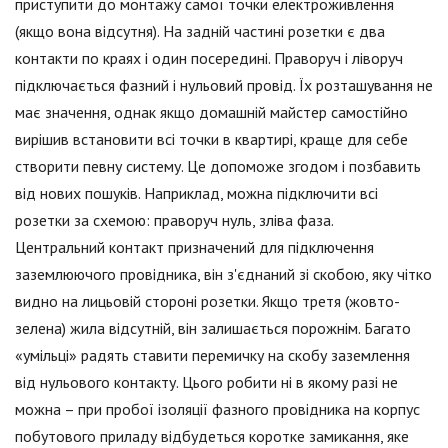
приступити до монтажу самої точки електроживлення
(якщо вона відсутня). На задній частині розетки є два
контакти по краях і один посередині. Праворуч і ліворуч
підключається фазний і нульовий провід. Їх розташування не
має значення, однак якщо домашній майстер самостійно
вирішив встановити всі точки в квартирі, краще для себе
створити певну систему. Це допоможе згодом і позбавить
від нових пошуків. Наприклад, можна підключити всі
розетки за схемою: праворуч нуль, зліва фаза.
Центральний контакт призначений для підключення
заземлюючого провідника, він з'єднаний зі скобою, яку чітко
видно на лицьовій стороні розетки. Якщо третя (жовто-
зелена) жила відсутній, він залишається порожнім. Багато
«умільці» радять ставити перемичку на скобу заземлення
від нульового контакту. Цього робити ні в якому разі не
можна – при пробої ізоляції фазного провідника на корпус
побутового приладу відбудеться коротке замикання, яке