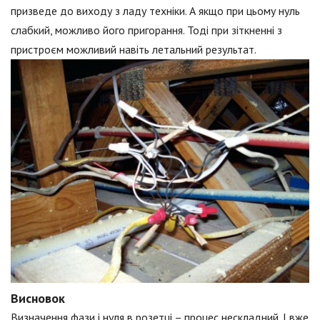
призведе до виходу з ладу техніки. А якщо при цьому нуль
слабкий, можливо його пригорання. Тоді при зіткненні з
пристроєм можливий навіть летальний результат.
Висновок
Визначення фази і нуля в розетці – процес нескладний. І вже