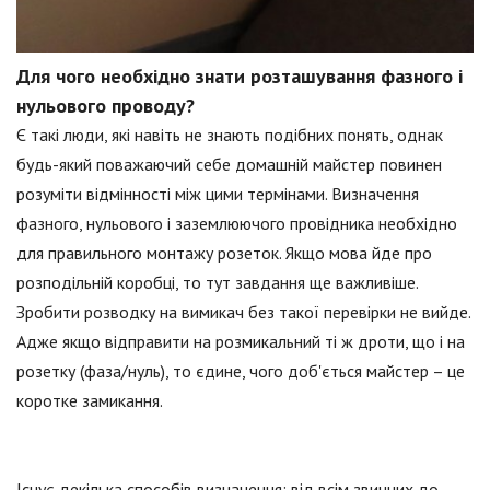
Для чого необхідно знати розташування фазного і
нульового проводу?
Є такі люди, які навіть не знають подібних понять, однак
будь-який поважаючий себе домашній майстер повинен
розуміти відмінності між цими термінами. Визначення
фазного, нульового і заземлюючого провідника необхідно
для правильного монтажу розеток. Якщо мова йде про
розподільній коробці, то тут завдання ще важливіше.
Зробити розводку на вимикач без такої перевірки не вийде.
Адже якщо відправити на розмикальний ті ж дроти, що і на
розетку (фаза/нуль), то єдине, чого доб'ється майстер – це
коротке замикання.
Існує декілька способів визначення: від всім звичних до