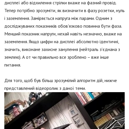
дисплеї або відхилення стрілки вкаже на фазний провід.
Тепер потрібно зрозуміти, як визначити в фазу розетки, нуль
і заземлення. Заміряється напруга між парами. Одним з
досліджуваних показників обов'язково повинна бути фаза.
Менший показник напруги, нехай навіть незначно, вкаже на
заземлення. Якщо цифри на дисплеї абсолютно ідентичні,
значить, виконане захисне занулення (нейтраль з'єднана з
землею). А от чи правильно все зроблено – вже інше
питання.
Для того, щоб був більш зрозумілий алгоритм дій, нижче
представлений відеоролик з даної теми.