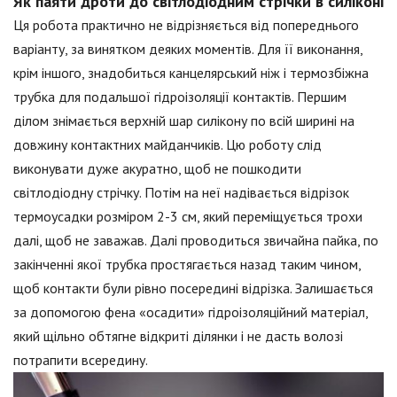
Як паяти дроти до світлодіодним стрічки в силіконі
Ця робота практично не відрізняється від попереднього
варіанту, за винятком деяких моментів. Для її виконання,
крім іншого, знадобиться канцелярський ніж і термозбіжна
трубка для подальшої гідроізоляції контактів. Першим
ділом знімається верхній шар силікону по всій ширині на
довжину контактних майданчиків. Цю роботу слід
виконувати дуже акуратно, щоб не пошкодити
світлодіодну стрічку. Потім на неї надівається відрізок
термоусадки розміром 2-3 см, який переміщується трохи
далі, щоб не заважав. Далі проводиться звичайна пайка, по
закінченні якої трубка простягається назад таким чином,
щоб контакти були рівно посередині відрізка. Залишається
за допомогою фена «осадити» гідроізоляційний матеріал,
який щільно обтягне відкриті ділянки і не дасть волозі
потрапити всередину.