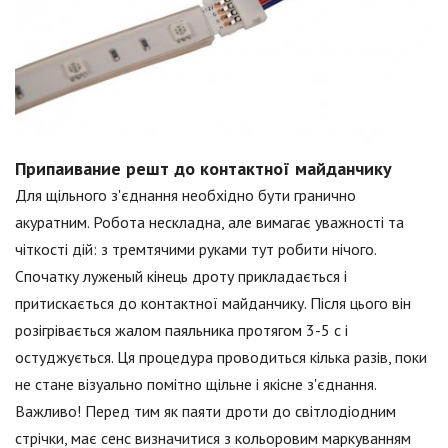
Припаивание решт до контактної майданчику
Для щільного з'єднання необхідно бути гранично
акуратним. Робота нескладна, але вимагає уважності та
чіткості дій: з тремтячими руками тут робити нічого.
Спочатку луженый кінець дроту прикладається і
притискається до контактної майданчику. Після цього він
розігрівається жалом паяльника протягом 3-5 с і
остуджується. Ця процедура проводиться кілька разів, поки
не стане візуально помітно щільне і якісне з'єднання.
Важливо! Перед тим як паяти дроти до світлодіодним
стрічки, має сенс визначитися з кольоровим маркуванням