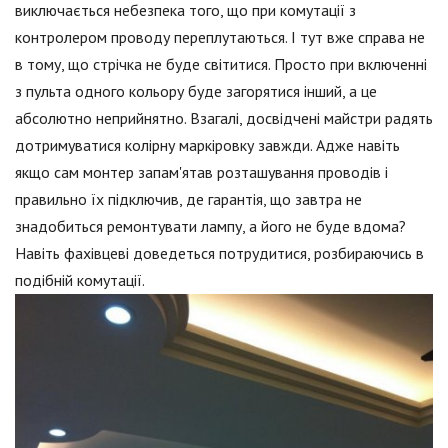
виключається небезпека того, що при комутації з
контролером проводу переплутаються. І тут вже справа не
в тому, що стрічка не буде світитися. Просто при включенні
з пульта одного кольору буде загорятися інший, а це
абсолютно неприйнятно. Взагалі, досвідчені майстри радять
дотримуватися колірну маркіровку завжди. Адже навіть
якщо сам монтер запам'ятав розташування проводів і
правильно їх підключив, де гарантія, що завтра не
знадобиться ремонтувати лампу, а його не буде вдома?
Навіть фахівцеві доведеться потрудитися, розбираючись в
подібній комутації.