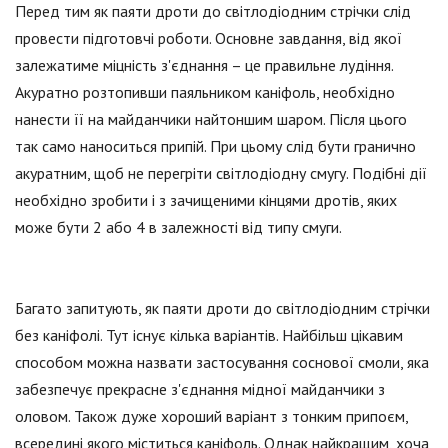
Перед тим як паяти дроти до світлодіодним стрічки слід
провести підготовчі роботи. Основне завдання, від якої
залежатиме міцність з'єднання – це правильне лудіння.
Акуратно розтопивши паяльником каніфоль, необхідно
нанести її на майданчики найтоншим шаром. Після цього
так само наноситься припій. При цьому слід бути гранично
акуратним, щоб не перегріти світлодіодну смугу. Подібні дії
необхідно зробити і з зачищеними кінцями дротів, яких
може бути 2 або 4 в залежності від типу смуги.
Багато запитують, як паяти дроти до світлодіодним стрічки
без каніфолі. Тут існує кілька варіантів. Найбільш цікавим
способом можна назвати застосування соснової смоли, яка
забезпечує прекрасне з'єднання мідної майданчики з
оловом. Також дуже хороший варіант з тонким припоєм,
всередині якого міститься каніфоль. Однак найкращим, хоча