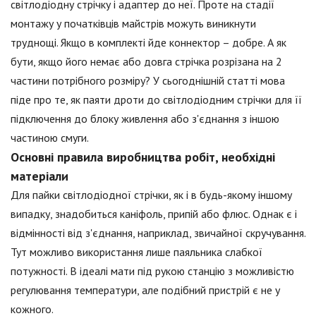
світлодіодну стрічку і адаптер до неї. Проте на стадії
монтажу у початківців майстрів можуть виникнути
труднощі. Якщо в комплекті йде коннектор – добре. А як
бути, якщо його немає або довга стрічка розрізана на 2
частини потрібного розміру? У сьогоднішній статті мова
піде про те, як паяти дроти до світлодіодним стрічки для її
підключення до блоку живлення або з'єднання з іншою
частиною смуги.
Основні правила виробництва робіт, необхідні
матеріали
Для пайки світлодіодної стрічки, як і в будь-якому іншому
випадку, знадобиться каніфоль, припій або флюс. Однак є і
відмінності від з'єднання, наприклад, звичайної скручування.
Тут можливо використання лише паяльника слабкої
потужності. В ідеалі мати під рукою станцію з можливістю
регулювання температури, але подібний пристрій є не у
кожного.