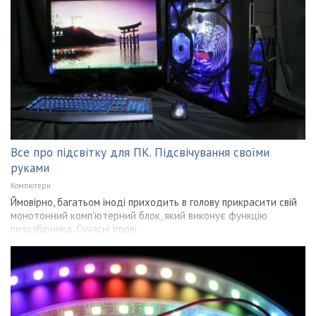
Все про підсвітку для ПК. Підсвічування своїми
руками
Компютери
Ймовірно, багатьом іноді приходить в голову прикрасити свій
монотонний комп'ютерний блок, який виконує функцію
пилозбірника. Сучасні ігрові