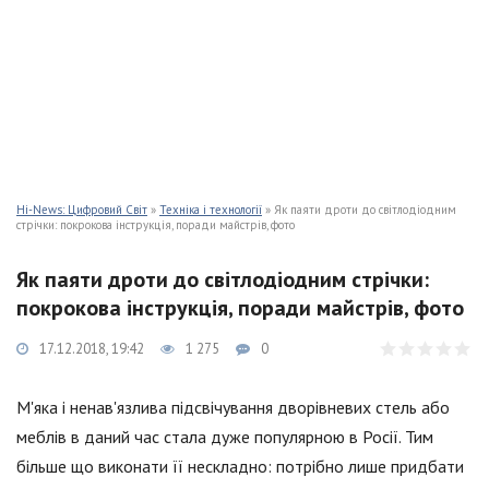
Hi-News: Цифровий Світ
»
Техніка і технології
» Як паяти дроти до світлодіодним
стрічки: покрокова інструкція, поради майстрів, фото
Як паяти дроти до світлодіодним стрічки:
покрокова інструкція, поради майстрів, фото
17.12.2018, 19:42
1 275
0
М'яка і ненав'язлива підсвічування дворівневих стель або
меблів в даний час стала дуже популярною в Росії. Тим
більше що виконати її нескладно: потрібно лише придбати