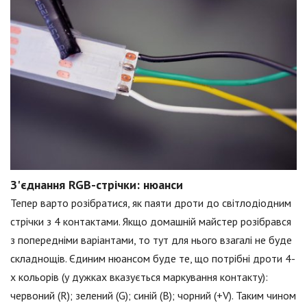
З'єднання RGB-стрічки: нюанси
Тепер варто розібратися, як паяти дроти до світлодіодним
стрічки з 4 контактами. Якщо домашній майстер розібрався
з попередніми варіантами, то тут для нього взагалі не буде
складнощів. Єдиним нюансом буде те, що потрібні дроти 4-
х кольорів (у дужках вказується маркування контакту):
червоний (R); зелений (G); синій (B); чорний (+V). Таким чином