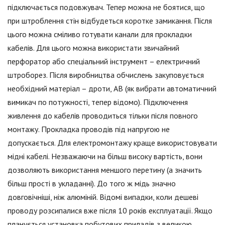
підключається подовжувач. Тепер можна не боятися, що
при штроблення стін відбудеться коротке замикання. Після
цього можна сміливо готувати канали для прокладки
кабелів. Для цього можна використати звичайний
перфоратор або спеціальний інструмент – електричний
штроборез. Після виробництва обчислень закуповується
необхідний матеріал – дроти, АВ (як вибрати автоматичний
вимикач по потужності, тепер відомо). Підключення
живлення до кабелів проводиться тільки після повного
монтажу. Прокладка проводів під напругою не
допускається. Для електромонтажу краще використовувати
мідні кабелі. Незважаючи на більш високу вартість, вони
дозволяють використання меншого перетину (а значить
більш прості в укладанні). До того ж мідь значно
довговічніші, ніж алюміній. Відомі випадки, коли дешеві
проводу розсипалися вже після 10 років експлуатації. Якщо
планується установка побутових приладів з великою