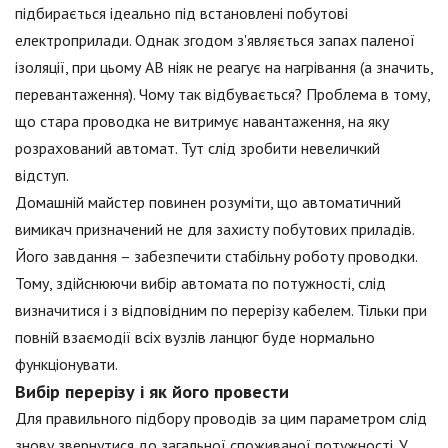
підбирається ідеально під встановлені побутові
електроприлади. Однак згодом з'являється запах паленої
ізоляції, при цьому АВ ніяк не реагує на нагрівання (а значить,
перевантаження). Чому так відбувається? Проблема в тому,
що стара проводка не витримує навантаження, на яку
розрахований автомат. Тут слід зробити невеличкий
відступ.
Домашній майстер повинен розуміти, що автоматичний
вимикач призначений не для захисту побутових приладів.
Його завдання – забезпечити стабільну роботу проводки.
Тому, здійснюючи вибір автомата по потужності, слід
визначитися і з відповідним по перерізу кабелем. Тільки при
повній взаємодії всіх вузлів ланцюг буде нормально
функціонувати.
Вибір перерізу і як його провести
Для правильного підбору проводів за цим параметром слід
знову звернутися до загальної споживаної потужності. У