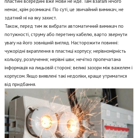
пластині всередині вже мови не йде. Там взагалі нічого
немає, крім розмикачі. По суті, це звичайний вимикач, не
здатний ні на яку захист.
Також, перед тим як вибрати автоматичний вимикач по
потужності, струму або перетину кабелю, варто звернути
увагу на його зовнішній вигляд. Насторожити повинні:
чужорідні вкраплення в пластиці корпусу; нерівномірність
кольору, розлучення; нерівні шви; нечітко пропечатана
інформація на лицьовій стороні; великі зазори між важелем і
корпусом. Якщо виявлені такі недоліки, краще утриматися
від придбання.