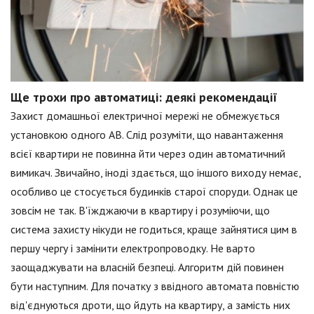
Ще трохи про автоматиці: деякі рекомендації
Захист домашньої електричної мережі не обмежується
установкою одного АВ. Слід розуміти, що навантаження
всієї квартири не повинна йти через один автоматичний
вимикач. Звичайно, іноді здається, що іншого виходу немає,
особливо це стосується будинків старої споруди. Однак це
зовсім не так. В'їжджаючи в квартиру і розуміючи, що
система захисту нікуди не годиться, краще зайнятися цим в
першу чергу і замінити електропроводку. Не варто
заощаджувати на власній безпеці. Алгоритм дій повинен
бути наступним. Для початку з ввідного автомата повністю
від'єднуються дроти, що йдуть на квартиру, а замість них