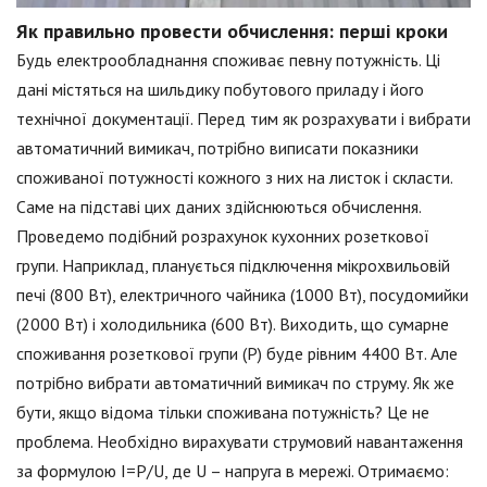
Як правильно провести обчислення: перші кроки
Будь електрообладнання споживає певну потужність. Ці
дані містяться на шильдику побутового приладу і його
технічної документації. Перед тим як розрахувати і вибрати
автоматичний вимикач, потрібно виписати показники
споживаної потужності кожного з них на листок і скласти.
Саме на підставі цих даних здійснюються обчислення.
Проведемо подібний розрахунок кухонних розеткової
групи. Наприклад, планується підключення мікрохвильовій
печі (800 Вт), електричного чайника (1000 Вт), посудомийки
(2000 Вт) і холодильника (600 Вт). Виходить, що сумарне
споживання розеткової групи (Р) буде рівним 4400 Вт. Але
потрібно вибрати автоматичний вимикач по струму. Як же
бути, якщо відома тільки споживана потужність? Це не
проблема. Необхідно вирахувати струмовий навантаження
за формулою I=P/U, де U – напруга в мережі. Отримаємо: