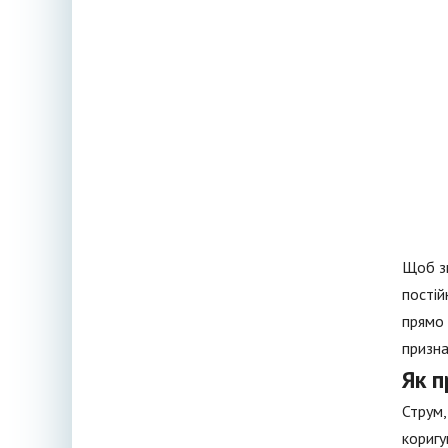
Щоб зм
постій
прямо 
призна
Як 
Струм,
коригу