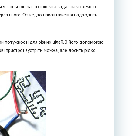
ться з певною частотою, яка задається схемою
через нього. Отже, до навантаження надходить
и потужності для різних цілей. З його допомогою
ві пристрої зустріти можна, але досить рідко.