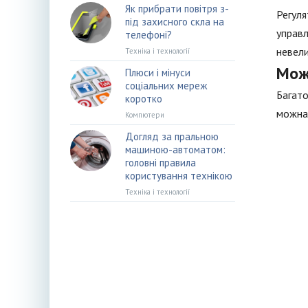
Як прибрати повітря з-
Регуля
під захисного скла на
управл
телефоні?
невели
Техніка і технології
Мож
Плюси і мінуси
соціальних мереж
Багато
коротко
можна 
Компютери
Догляд за пральною
машиною-автоматом:
головні правила
користування технікою
Техніка і технології