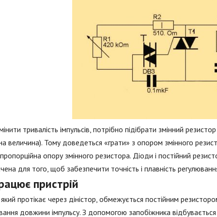
інити тривалість імпульсів, потрібно підібрати змінний резистор
на величина). Тому доведеться «грати» з опором змінного резис
пропорційна опору змінного резистора. Діоди і постійний резис
чена для того, щоб забезпечити точність і плавність регулюванн
працює пристрій
 який протікає через діністор, обмежується постійним резистор
вання довжини імпульсу. З допомогою запобіжника відбувається 