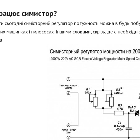
працює симистор?
ти сьогодні симісторний регулятор потужності можна в будь побу
их машинках і пилососах. Іншими словами, скрізь, де є необхідн
а.