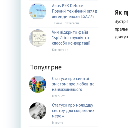
Asus P5B Deluxe:
Як 
Повний технічний огляд
легенди епохи LGA775
Зустрі
Техніка і технології
пральн
Чим відкрити файл
двигун
*.spl7: інструкція та
способи конвертації
Компютери
Популярне
Статуси про сина зі
змістом: про любов до
найважливішого
Інтернет
Статуси про молодшу
сестру для соціальних
мереж
Інтернет