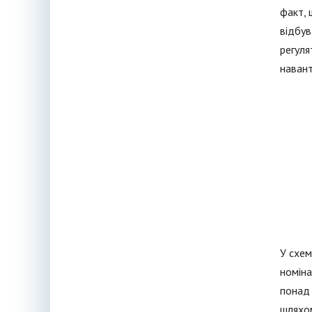
факт, 
відбув
регуля
навант
У схем
номіна
понад 
шляхом