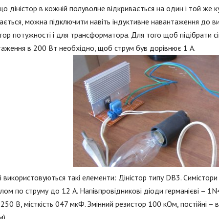
що діністор в кожній полуволне відкривається на один і той же 
ається, можна підключити навіть індуктивне навантаження до в
тор потужності і для трансформатора. Для того щоб підібрати сі
аження в 200 Вт необхідно, щоб струм був дорівнює 1 А.
і використовуються такі елементи: Діністор типу DB3. Симістор
лом по струму до 12 А. Напівпровідникові діоди германієві – 1
250 В, місткість 047 мкФ. Змінний резистор 100 кОм, постійні –
).