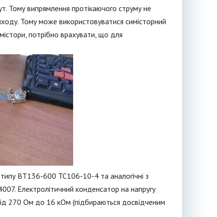
кут. Тому випрямлення протікаючого струму не
иходу. Тому може використовуватися симісторний
містори, потрібно врахувати, що для
и типу ВТ136-600 ТС106-10-4 та аналогічні з
N4007. Електролітичний конденсатор на напругу
 від 270 Ом до 16 кОм (підбираються досвідченим