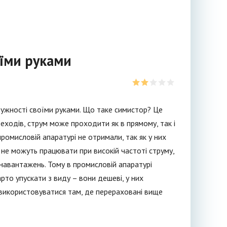
оїми руками
отужності своїми руками. Що таке симистор? Це
реходів, струм може проходити як в прямому, так і
ромисловій апаратурі не отримали, так як у них
не можуть працювати при високій частоті струму,
 навантажень. Тому в промисловій апаратурі
рто упускати з виду – вони дешеві, у них
 використовуватися там, де перераховані вище