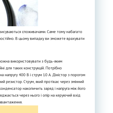
і висуваються споживачами. Саме тому набагато
амостійно. В цьому випадку ви зможете врахувати
можна використовувати з будь-яким
ні для таких конструкцій. Потрібно
 напругу 400 В і струм 10 А. Діністор з порогом
ий резистор. Струм, який протікає через змінний
 конденсатор накопичить заряд і напруга між його
джається через нього і опір на керуючий вхід
навантаження.