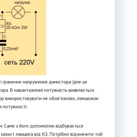
 і граничне напруження динистора (але це
тора. В навантаженні потужність виявляється
тор використовувати не обов'язково, ланцюжок
я потужності.
ом. Саме з його допомогою відбувається
захист ланцюга від КЗ. Потрібно відзначити той