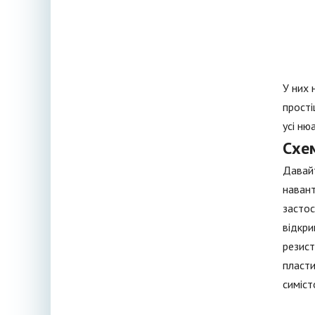
У них 
прості
усі ню
Схе
Давайт
навант
застос
відкри
резист
пласти
симіст