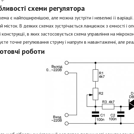
бливості схеми регулятора
хема є найпоширенішою, але можна зустріти і невеликі її варіації
й місток. В деяких схемах зустрічається ланцюжок з ємності і о
і конструкції, в яких застосовується схема управління на мікрок
єте точне регулювання струму і напруги в навантаженні, але реал
готовчі роботи