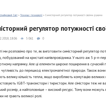
 Цифровий Світ
»
Техніка і технології
» Симісторний регулятор потужності своїми руками
історний регулятор потужності св
2.2018, 18:06
5 061
0
ті ми розповімо про те, як виготовити симісторний регулятор п
, побудований на кристалі напівпровідника. У нього аж 5 p-n-пе
отному напрямку. Але ці елементи широке поширення в сучасній п
 чутливість до перешкод електромагнітної природи. Також вони 
ють велику кількість тепла, якщо виробляють комутацію великих
стовують IGBT-транзистори і тиристори. Але сімістори теж не ва
кий розмір, а найголовніше – високий ресурс. Тому вони можуть
ки не грають великої ролі.