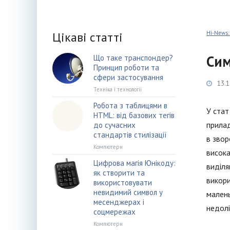
Цікаві статті
Hi-News:
Сим
Що таке транспондер?
Принцип роботи та
сфери застосування
13.1
Техніка і технології
Робота з таблицями в
У стат
HTML: від базових тегів
прилад
до сучасних
стандартів стилізації
в звор
Компютери
висока
Цифрова магія Юнікоду:
виділя
як створити та
викори
використовувати
невидимий символ у
малень
месенджерах і
недолі
соцмережах
Компютери