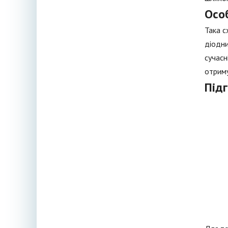
Осо
Така с
діодни
сучасн
отриму
Під