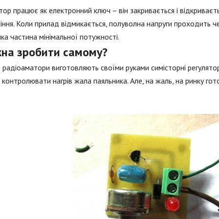
тор працює як електронний ключ – він закривається і відкриває
іння. Коли прилад відмикається, полуволна напруги проходить 
ка частина мінімальної потужності.
на зробити самому?
 радіоаматори виготовляють своїми руками симісторні регулятор
контролювати нагрів жала паяльника. Але, на жаль, на ринку гото