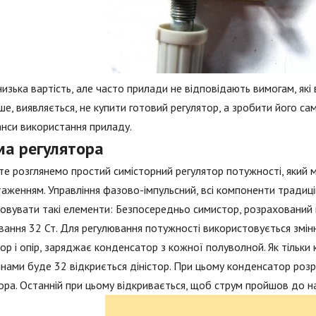
низька вартість, але часто прилади не відповідають вимогам, як
ше, виявляється, не купити готовий регулятор, а зробити його с
анси використання приладу.
ма регулятора
е розглянемо простий симісторний регулятор потужності, який 
аженням. Управління фазово-імпульсний, всі компоненти традицій
овувати такі елементи: Безпосередньо симистор, розрахований на
вання 32 Ст. Для регулювання потужності використовується змінн
ор і опір, заряджає конденсатор з кожної полуволной. Як тільки
нами буде 32 відкриється діністор. При цьому конденсатор розря
ора. Останній при цьому відкривається, щоб струм пройшов до 