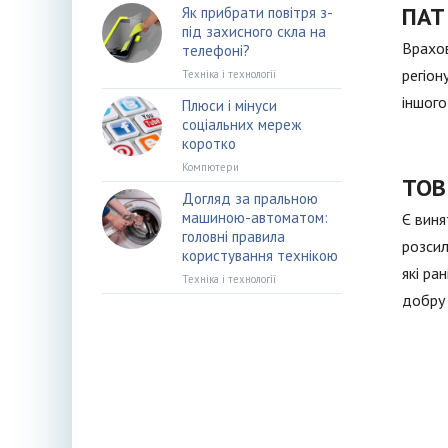
ПАТ
Як прибрати повітря з-
під захисного скла на
Врахов
телефоні?
регіон
Техніка і технології
іншого
Плюси і мінуси
соціальних мереж
коротко
Компютери
ТОВ
Догляд за пральною
машиною-автоматом:
Є виня
головні правила
розсил
користування технікою
які ра
Техніка і технології
добру 