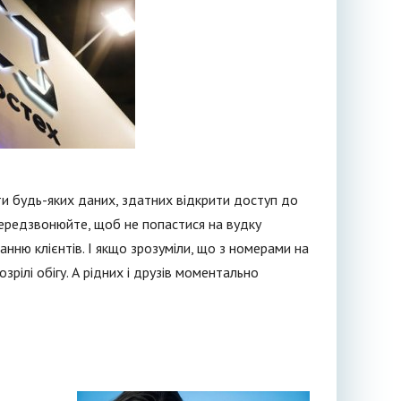
ити будь-яких даних, здатних відкрити доступ до
 передзвонюйте, щоб не попастися на вудку
анню клієнтів. І якщо зрозуміли, що з номерами на
озрілі обігу. А рідних і друзів моментально