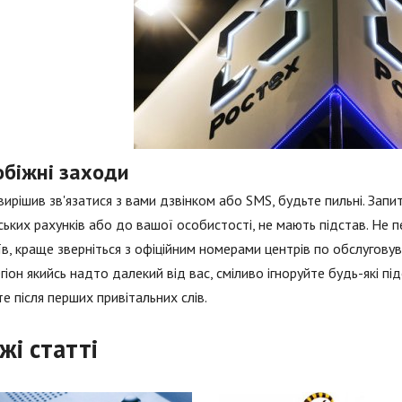
обіжні заходи
вирішив зв'язатися з вами дзвінком або SMS, будьте пильні. Зап
ських рахунків або до вашої особистості, не мають підстав. Не
в, краще зверніться з офіційним номерами центрів по обслуговув
гіон якийсь надто далекий від вас, сміливо ігноруйте будь-які під
те після перших привітальних слів.
жі статті