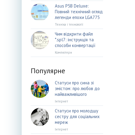
Asus P5B Deluxe:
Повний технічний огляд
легенди епохи LGA775
Техніка і технології
Чим відкрити файл
*.spl7: інструкція та
способи конвертації
Компютери
Популярне
Статуси про сина зі
змістом: про любов до
найважливішого
Інтернет
Статуси про молодшу
сестру для соціальних
мереж
Інтернет