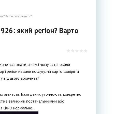
іон? Варто телефонувати?
926: який регіон? Варто
очеться знати, з ким і чому встановили
р і регіон надали послугу, чи варто довіряти
у від цього абонента?
них агентств. Бази даних уточнюють, конкретно
юєте з великими постачальниками або
а з ЦФО нормально.