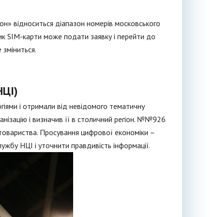
он» відноситься діапазон номерів московського
сник SIM-карти може подати заявку і перейти до
 зміниться.
НЦІ)
огіями і отримали від невідомого тематичну
анізацію і визначив її в столичний регіон. №№926
 товариства. Просування цифрової економіки –
ужбу НЦІ і уточнити правдивість інформації.