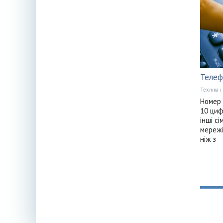
Телеф
Техніка і
Номер 
10 циф
інші с
мережі
ніж з