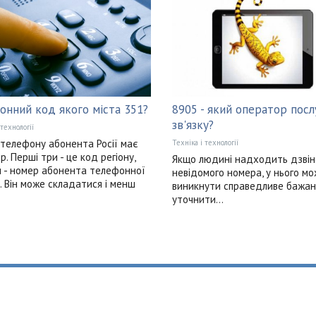
онний код якого міста 351?
8905 - який оператор посл
зв'язку?
 технології
телефону абонента Росії має
Техніка і технології
р. Перші три - це код регіону,
Якщо людині надходить дзвін
ім - номер абонента телефонної
невідомого номера, у нього м
. Він може складатися і менш
виникнути справедливе бажан
уточнити...