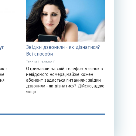
уг
Звідки дзвонили - як дізнатися?
Всі способи
Техніка і технології
ок з
Отримавши на свій телефон дзвінок з
оже
невідомого номера, майже кожен
ня
абонент задасться питанням: звідки
дзвонили - як дізнатися? Дійсно, адже
якщо