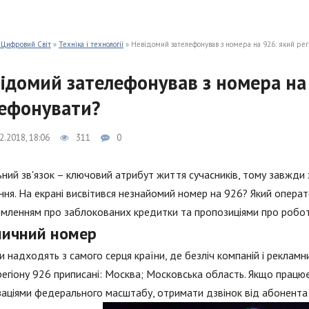
 Цифровий Світ
»
Техніка і технології
» Невідомий зателефонував з номера на 926: який рег
ідомий зателефонував з номера на 
ефонувати?
2.2018, 18:06
311
0
ний зв'язок – ключовий атрибут життя сучасників, тому завжди х
ння. На екрані висвітився незнайомий номер на 926? Який операто
мленням про заблокованих кредитки та пропозиціями про робот
личний номер
и надходять з самого серця країни, де безліч компаній і реклам
регіону 926 приписані: Москва; Московська область. Якщо прац
заціями федерального масштабу, отримати дзвінок від абонент