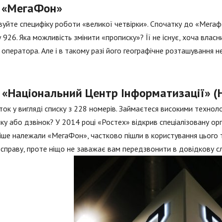
 «МегаФон»
уйте специфіку роботи «великої четвірки». Спочатку до «Мегаф
у 926. Яка можливість змінити «прописку»? Її не існує, хоча вла
 оператора. Але і в такому разі його географічне розташування не
 «Національний Центр Інформатизації» (
ток у вигляді списку з 228 номерів. Займаєтеся високими технол
ку або дзвінок? У 2014 році «Ростех» відкрив спеціалізовану орг
ніше належали «МегаФон», частково пішли в користування цього
справу, проте ніщо не заважає вам передзвонити в довідкову сл