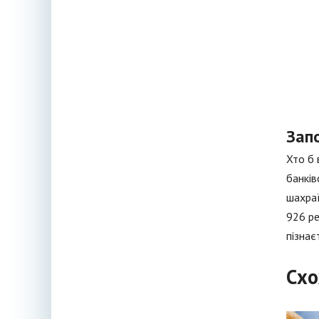
Зап
Хто б 
банків
шахраї
926 ре
пізнає
Схо