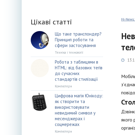
Цікаві статті
Hi-News:
Нев
Що таке транспондер?
Принцип роботи та
тел
сфери застосування
Техніка і технології
13.1
Робота з таблицями в
HTML: від базових тегів
до сучасних
Мобіль
стандартів стилізації
з'єдна
Компютери
повідо
Цифрова магія Юнікоду:
Сто
як створити та
використовувати
Дзвінк
невидимий символ у
месенджерах і
якого 
соцмережах
органі
Компютери