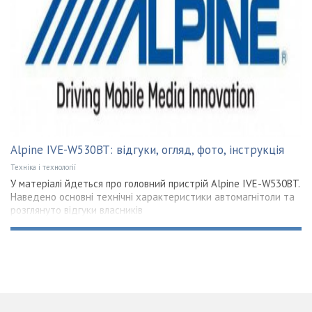
Alpine IVE-W530BT: відгуки, огляд, фото, інструкція
Техніка і технології
У матеріалі йдеться про головний пристрій Alpine IVE-W530BT.
Наведено основні технічні характеристики автомагнітоли та
розглянуто відгуки власників