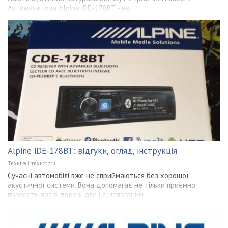
Автомагнітола Alpine iDE-178BT - не
Alpine iDE-178BT: відгуки, огляд, інструкція
Техніка і технології
Сучасні автомобілі вже не сприймаються без хорошої
акустичної системи. Вона допомагає не тільки приємно
провести час в дорозі, але і є непоганим