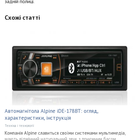
задній полиці.
Схожі статті
Автомагнітола Alpine iDE-178BT: огляд,
характеристики, інструкція
Техніка і технології
Компанія Alpine славиться своїми системами мультимедіа,
мають відмінний натуральний звук з приємним басом.