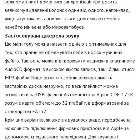
кожному з них і домогтися синхронізації при досить
великому видаленні колонок один від одного, наприклад,
якщо акустика встановлюється в довгому автомобілі
начебто мінівена або мікроавтобуса.
Застосовувані джерела звуку
Цю магнітолу можна назвати однією з оптимальних для
тих, хто прагне не обмежувати себе в носіях музичних
файлів. Так, вона може відтворювати як диски в класичному
AudioCD форматі з високою якістю записів, так і більш стислі
MP3 файли. Якщо возити з собою велику кількість
застарілих дисків незручно, то весь плейлист можна
розмістити на USB-флешці. Автомагнітола Alpine CDE-175R
розуміє карти об'ємом до 32 гігабайт, відформатовані за
стандартом FAT32.
Крім цих варіантів, як вже згадувалося вище, передбачена
можливість підключення фірмових пристроїв від Apple за
допомогою спеціального перехідника. Для зручності