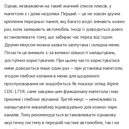
Однак, незважаючи на такий значний список плюсів, у
магнітоли є і деякі недоліки. Перший — це не зовсім зручне
кріплення передньої панелі, яку багато водії знімають кожен
раз, коли залишають автомобіль. Іноді її доводиться довго
встановлювати тому, що забирає час перед від'їздом.
Другим мінусом можна назвати заплутана і складна меню.
Почасти це виникло з-за великої кількості налаштувань,
доступних користувачеві. При цьому часто користуватися
ними доведеться лише один раз — при установці магнітоли,
згодом глибоке копання в меню для щоденного
прослуховування не знадобиться. Як показує огляд Alpine
CDE-175R, саме завдяки цим функціоналу магнітола і має
приємне і глибоке звучання. Третій мінус — неможливість
налаштувати еквалайзер індивідуально для кожної пари
каналів. Тому рекомендується встановлювати однакову
акустичну систему в передній частині автомобіля, так і на