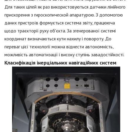
Для таких цілей як раз використовуються датчики лінійного
прискорення з гироскопической апаратурою. З допомогою
даних пристроїв формується система звіту, працююча
щодо траєкторії руху об'єкта. За згенерованої системі
координат визначаються кути нахилу і повороту. До
переваг цієї технології можна віднести автономність,
можливість автоматизації і високу ступінь завадостійкості.
Класифікація інерціальних навігаційних систем