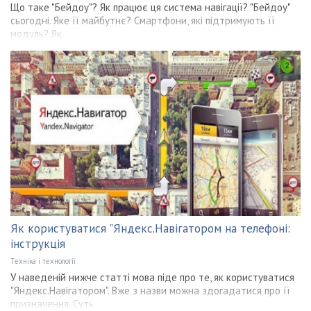
Що таке "Бейдоу"? Як працює ця система навігації? "Бейдоу"
сьогодні. Яке її майбутнє? Смартфони, які підтримують її
модуль? Як
Як користуватися "Яндекс.Навігатором на телефоні:
інструкція
Техніка і технології
У наведеній нижче статті мова піде про те, як користуватися
"Яндекс.Навігатором". Вже з назви можна здогадатися про її
призначення. Суть