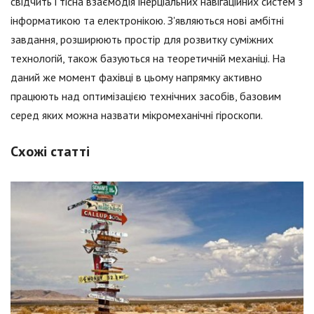
свідчить і тісна взаємодія інерціальних навігаційних систем з
інформатикою та електронікою. З'являються нові амбітні
завдання, розширюють простір для розвитку суміжних
технологій, також базуються на теоретичній механіці. На
даний же момент фахівці в цьому напрямку активно
працюють над оптимізацією технічних засобів, базовим
серед яких можна назвати мікромеханічні гіроскопи.
Схожі статті