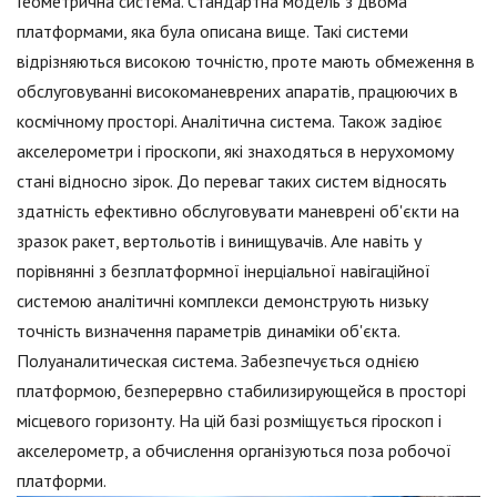
Геометрична система. Стандартна модель з двома
платформами, яка була описана вище. Такі системи
відрізняються високою точністю, проте мають обмеження в
обслуговуванні високоманеврених апаратів, працюючих в
космічному просторі. Аналітична система. Також задіює
акселерометри і гіроскопи, які знаходяться в нерухомому
стані відносно зірок. До переваг таких систем відносять
здатність ефективно обслуговувати маневрені об'єкти на
зразок ракет, вертольотів і винищувачів. Але навіть у
порівнянні з безплатформної інерціальної навігаційної
системою аналітичні комплекси демонструють низьку
точність визначення параметрів динаміки об'єкта.
Полуаналитическая система. Забезпечується однією
платформою, безперервно стабилизирующейся в просторі
місцевого горизонту. На цій базі розміщується гіроскоп і
акселерометр, а обчислення організуються поза робочої
платформи.