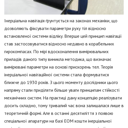
Інерціальна навігація ґрунтується на законах механіки, що
дозволяють фіксувати параметри руху тіл відносно
встановленої системи відліку. Вперше цей принцип навігації
став застосовуватися відносно недавно в корабельних
гирокомпасах. По мірі вдосконалення вимірювальних
приладів даного типу виникла методика, що визначає
вимірювані параметри на основі прискорень тел. Теорія
інерціальної навігаційної системи стала формуватися
ближче до 1930 років. З цього моменту дослідники цього
напряму стали приділяти більше уваги принципам стійкості
механічних систем. На практиці дану концепцію реалізувати
досить складно, тому тривалий час вона залишалася лише в
теоретичній формі. Але в останні десятиліття з появою
спеціальної апаратури на базі ЕОМ кошти інерціальної