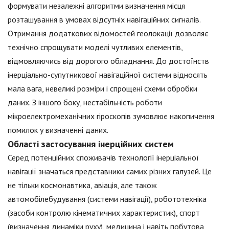
формувати незалежні алгоритми визначення місця
розташування в умовах відсутніх навігаційних сигналів.
Отримання додаткових відомостей геолокації дозволяє
технічно спрощувати моделі чутливих елементів,
відмовляючись від дорогого обладнання. До достоїнств
інерціально-супутникової навігаційної системи відносять
мала вага, невеликі розміри і спрощені схеми обробки
даних. З іншого боку, нестабільність роботи
мікроелектромеханічних гіроскопів зумовлює накопичення
помилок у визначенні даних.
Області застосування інерційних систем
Серед потенційних споживачів технології інерціальної
навігації значаться представники самих різних галузей. Це
не тільки космонавтика, авіація, але також
автомобілебудування (системи навігації), робототехніка
(засоби контролю кінематичних характеристик), спорт
(визначення динаміки руху), медицина і навіть побутова