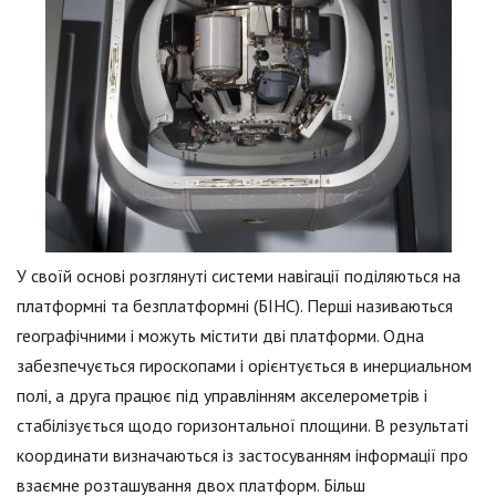
У своїй основі розглянуті системи навігації поділяються на
платформні та безплатформні (БІНС). Перші називаються
географічними і можуть містити дві платформи. Одна
забезпечується гироскопами і орієнтується в инерциальном
полі, а друга працює під управлінням акселерометрів і
стабілізується щодо горизонтальної площини. В результаті
координати визначаються із застосуванням інформації про
взаємне розташування двох платформ. Більш