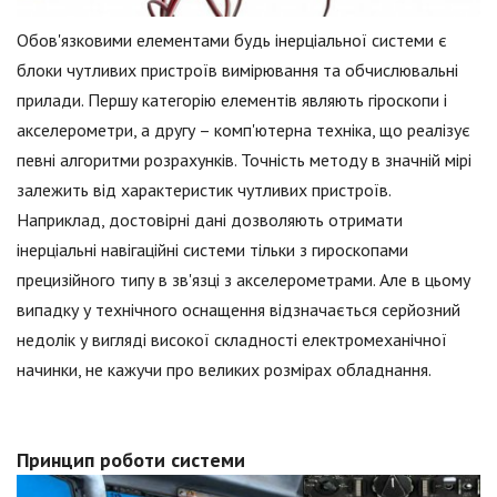
Обов'язковими елементами будь інерціальної системи є
блоки чутливих пристроїв вимірювання та обчислювальні
прилади. Першу категорію елементів являють гіроскопи і
акселерометри, а другу – комп'ютерна техніка, що реалізує
певні алгоритми розрахунків. Точність методу в значній мірі
залежить від характеристик чутливих пристроїв.
Наприклад, достовірні дані дозволяють отримати
інерціальні навігаційні системи тільки з гироскопами
прецизійного типу в зв'язці з акселерометрами. Але в цьому
випадку у технічного оснащення відзначається серйозний
недолік у вигляді високої складності електромеханічної
начинки, не кажучи про великих розмірах обладнання.
Принцип роботи системи