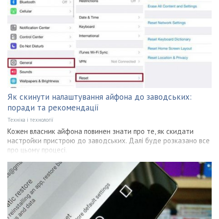
Як скинути налаштування айфона до заводських:
поради та рекомендації
Техніка і технології
Кожен власник айфона повинен знати про те, як скидати
настройки пристрою до заводських. Далі буде розказано все
про цьому процесі.