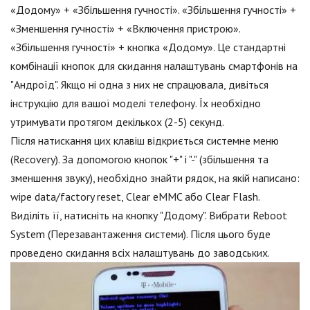
«Додому» + «Збільшення гучності». «Збільшення гучності» +
«Зменшення гучності» + «Включення пристрою».
«Збільшення гучності» + кнопка «Додому». Це стандартні
комбінації кнопок для скидання налаштувань смартфонів на
"Андроїд". Якщо ні одна з них не спрацювала, дивіться
інструкцію для вашої моделі телефону. Їх необхідно
утримувати протягом декількох (2-5) секунд.
Після натискання цих клавіш відкриється системне меню
(Recovery). За допомогою кнопок "+" і "-" (збільшення та
зменшення звуку), необхідно знайти рядок, на якій написано:
wipe data/factory reset, Clear eMMC або Clear Flash.
Виділіть її, натисніть на кнопку "Додому". Вибрати Reboot
System (Перезавантаження системи). Після цього буде
проведено скидання всіх налаштувань до заводських.