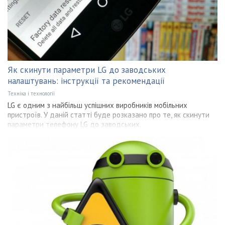
Як скинути параметри LG до заводських
налаштувань: інструкції та рекомендації
Техніка і технології
LG є одним з найбільш успішних виробників мобільних
пристроїв. У даній статті буде розказано про те, як скинути
параметри телефону LG до заводських.