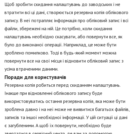
Щоб зробити скидання налаштувань до заводських і не
втратити всі ці дані, створюється резервна копія облікового
запису. В неї потрапляє інформація про обліковий запис і всі
файли, збережені на ній. Це потрібно, коли скидання
налаштувань необхідно скасувати, або повернути все, як
було до виконаної операції. Наприклад, це може бути
зроблено помилково. Тоді в будь-який момент можна
повернути все на свої місця і відновити обліковий запис з
усіма втраченими даними.
Поради для користувачів
Резервна копія робиться перед скиданням налаштувань.
Інакше при відновленні облікового запису буде
використовуватись остання резервна копія, яка може бути
зроблена давно і на неї може не виявитися багатьох файлів,
записів та іншої необхідної інформації. У цій ситуації ці дані
є загубленими. А щоб їх повернути, необхідно буде
звертатися в сервісний центр, де вам за допомогою