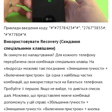
Приклади введення коду: *#*#7378423#*#*; *2767*3855#;
*#*#7780#*#.
Використовувати Recovery (Скидання
спеціальними клавішами)
Як скинути всі налаштування? Для кожного телефону
передбачена своя комбінація спеціальних клавіш. На
«Андроїд» можливі такі поєднання: «Зменшення гучності» +
«Включення пристрою». Це одна з найбільш частих
комбінацій, що використовується на багатьох телефонах.
Пробуйте її першою. Якщо не вийде, то дивіться список
далі. Можливо, що представлені нижче комбінації
допоможуть у цій справі. «Збільшення гучності» +
«Зменшення гучності». «Включення пристрою» + кнопка