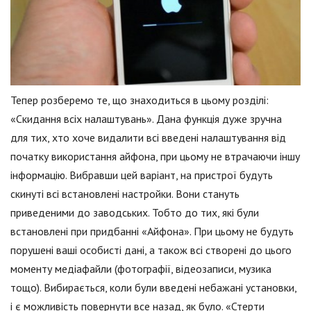
Тепер розберемо те, що знаходиться в цьому розділі:
«Скидання всіх налаштувань». Дана функція дуже зручна
для тих, хто хоче видалити всі введені налаштування від
початку використання айфона, при цьому не втрачаючи іншу
інформацію. Вибравши цей варіант, на пристрої будуть
скинуті всі встановлені настройки. Вони стануть
приведеними до заводських. Тобто до тих, які були
встановлені при придбанні «Айфона». При цьому не будуть
порушені ваші особисті дані, а також всі створені до цього
моменту медіафайли (фотографії, відеозаписи, музика
тощо). Вибирається, коли були введені небажані установки,
і є можливість повернути все назад, як було. «Стерти