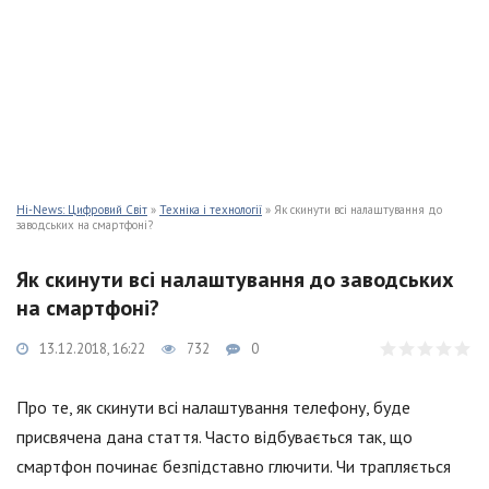
Hi-News: Цифровий Світ
»
Техніка і технології
» Як скинути всі налаштування до
заводських на смартфоні?
Як скинути всі налаштування до заводських
на смартфоні?
13.12.2018, 16:22
732
0
Про те, як скинути всі налаштування телефону, буде
присвячена дана стаття. Часто відбувається так, що
смартфон починає безпідставно глючити. Чи трапляється