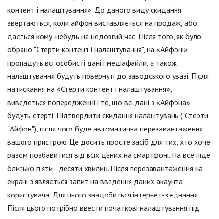
контент і налаштування». До даного виду скидання
звертаються, коли айфон виставляється на продаж, або
дається кому-небудь на недовгий час. Після того, як було
обрано "Стерти контент і налаштування", на «Айфоні»
пропадуть всі особисті дані і медіафайли, а також
налаштування будуть повернуті до заводського увазі. Після
натискання на «Стерти контент і налаштування»,
виведеться попередженні і те, що всі дані з «Айфона»
будуть стерті. Підтвердити скидання налаштувань ("Стерти
"Айфон"), після чого буде автоматична перезавантаження
вашого пристрою. Це досить просте засіб для тих, хто хоче
разом позбавитися від всіх даних на смартфоні. На все піде
близько п'яти - десяти хвилин. Після перезавантаження на
екрані з'являється запит на введення даних акаунта
користувача. Для цього знадобиться інтернет-з'єднання.
Після цього потрібно ввести початкові налаштування під