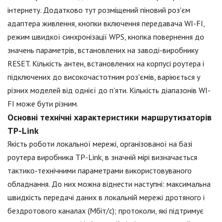
інтернету. Додатково тут розміщений піновий роз'єм
адаптера живлення, кнопки включення передавача WI-FI,
режим швидкої синхронізації WPS, кнопка повернення до
значень параметрів, встановлених на заводі-виробнику
RESET. Кількість антен, встановлених на корпусі роутера і
підключених до високочастотним роз'ємів, варіюється у
різних моделей від однієї до п'яти. Кількість діапазонів WI-
FI може бути різним.
Основні технічні характеристики маршрутизаторів
TP-Link
Якість роботи локальної мережі, організованої на базі
роутера виробника TP-Link, в значній мірі визначається
тактико-технічними параметрами використовуваного
обладнання. До них можна віднести наступні: максимальна
швидкість передачі даних в локальній мережі дротяного і
бездротового каналах (Мбіт/с); протоколи, які підтримує