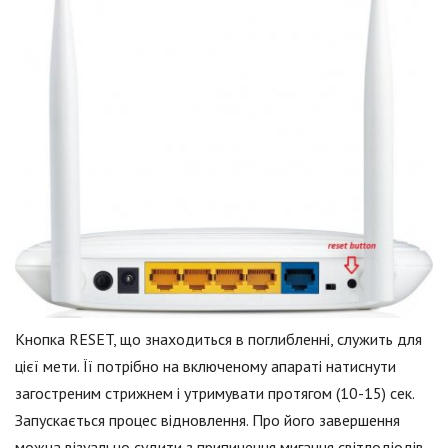
Кнопка RESET, що знаходиться в поглибленні, служить для
цієї мети. Її потрібно на включеному апараті натиснути
загостреним стрижнем і утримувати протягом (10-15) сек.
Запускається процес відновлення. Про його завершення
можна візуально судити з припинення мигання світлодіодів