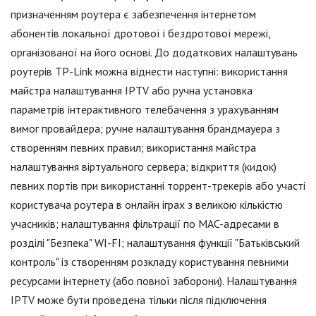
призначенням роутера є забезпечення інтернетом
абонентів локальної дротової і бездротової мережі,
організованої на його основі. До додаткових налаштувань
роутерів TP-Link можна віднести наступні: використання
майстра налаштування IPTV або ручна установка
параметрів інтерактивного телебачення з урахуванням
вимог провайдера; ручне налаштування брандмауера з
створенням певних правил; використання майстра
налаштування віртуального сервера; відкриття (кидок)
певних портів при використанні торрент-трекерів або участі
користувача роутера в онлайн іграх з великою кількістю
учасників; налаштування фільтрації по MAC-адресами в
розділі "Безпека" WI-FI; налаштування функції "Батьківський
контроль" із створенням розкладу користування певними
ресурсами інтернету (або повної заборони). Налаштування
IPTV може бути проведена тільки після підключення