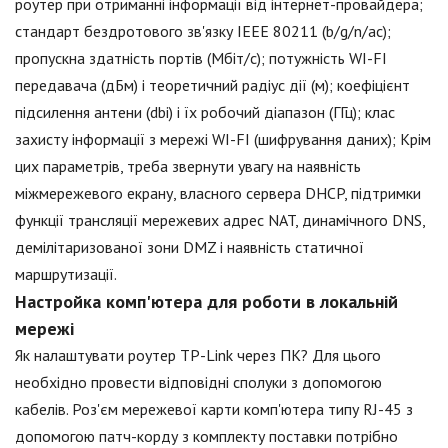
роутер при отриманні інформації від інтернет-провайдера;
стандарт бездротового зв'язку IEEE 80211 (b/g/n/ac);
пропускна здатність портів (Мбіт/с); потужність WI-FI
передавача (дБм) і теоретичний радіус дії (м); коефіцієнт
підсилення антени (dbi) і їх робочий діапазон (ГГц); клас
захисту інформації з мережі WI-FI (шифрування даних); Крім
цих параметрів, треба звернути увагу на наявність
міжмережевого екрану, власного сервера DHCP, підтримки
функції трансляції мережевих адрес NAT, динамічного DNS,
демілітаризованої зони DMZ і наявність статичної
маршрутизації.
Настройка комп'ютера для роботи в локальній
мережі
Як налаштувати роутер TP-Link через ПК? Для цього
необхідно провести відповідні сполуки з допомогою
кабелів. Роз'єм мережевої карти комп'ютера типу RJ-45 з
допомогою патч-корду з комплекту поставки потрібно