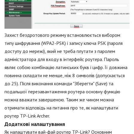
Захист бездротового режиму встановлюється вибором
типу шифрування (WPA2-PSK) і запису ключа PSK (пароля
доступу до мережі), який не треба плутати з паролем
адміністратора для входу в інтерфейс роутера. Пароль
являє собою комбінацію латинських букв і цифр. Її довжина
повинна складати не менше, ніж 8 символів (допускається
до 25). Після виконання команди "Зберегти" (Save) та
подальшої перезавантаження роутера основну функцію
можна вважати завершеною. Таким же чином можна
отримати відповідь на питання про те, як налаштувати
роутер TP-Link Archer.
Додаткові налаштування
Як налаштувати вай-фай роутер TP-Link? Основним