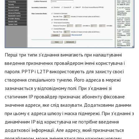
Перші три типи з'єднання вимагають при налаштуванні
введення призначених провайдером імені користувача і
пароля. PPTP і L2TP використовують для захисту своєї
створення спеціального тунелю. Його адреса в мережі
зазначається у відповідному полі. При з'єднанні зі
статичним IP провайдер призначає абоненту фіксоване
значення адреси, яке слід вказувати. Додатковими даними
при цьому є адреса шлюзу і маска підмережі. При з'єднанні з
динамічним IP від користувача не потрібне введення
додаткової інформації. Але адресу, який призначається
провайдером, може змінюватися при кожному новому