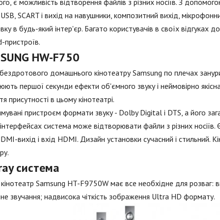
ого, є можливість відтворення файлів з різних носіїв. З допомогою
USB, SCART і вихід на навушники, композитний вихід, мікрофонн
вку в будь-який інтер'єр. Багато користувачів в своїх відгуках д
d-пристроїв.
SUNG HW-F750
бездротового домашнього кінотеатру Samsung по плечах занурит
юють першої секунди ефекти об'ємного звуку і неймовірно якіс
тя присутності в цьому кінотеатрі.
мувані пристроєм формати звуку - Dolby Digital і DTS, а його за
 інтерфейсах система може відтворювати файли з різних носіїв. Є
HDMI-вихід і вхід HDMI. Дизайн установки сучасний і стильний.
ру.
ray система
кінотеатр Samsung HT-F9750W має все необхідне для розваг: ви
не звучання; надвисока чіткість зображення Ultra HD формату.