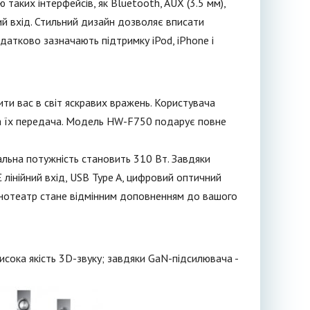
 таких інтерфейсів, як Bluetooth, AUX (3.5 мм),
ий вхід. Стильний дизайн дозволяє вписати
одатково зазначають підтримку iPod, iPhone і
и вас в світ яскравих вражень. Користувача
на їх передача. Модель HW-F750 подарує повне
гальна потужність становить 310 Вт. Завдяки
 лінійний вхід, USB Type A, цифровий оптичний
 Кінотеатр стане відмінним доповненням до вашого
сока якість 3D-звуку; завдяки GaN-підсилювача -