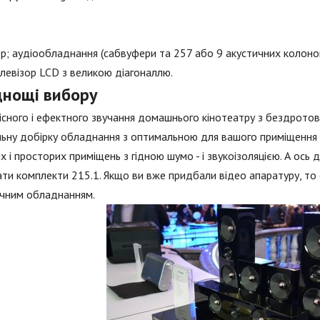
р; аудіообладнання (сабвуфери та 257 або 9 акустичних колонок
левізор LCD з великою діагоналлю.
днощі вибору
існого і ефектного звучання домашнього кінотеатру з бездрот
ьну добірку обладнання з оптимальною для вашого приміщення по
х і просторих приміщень з гідною шумо - і звукоізоляцією. А ось
ати комплекти 215.1. Якщо ви вже придбали відео апаратуру, то 
ичним обладнанням.