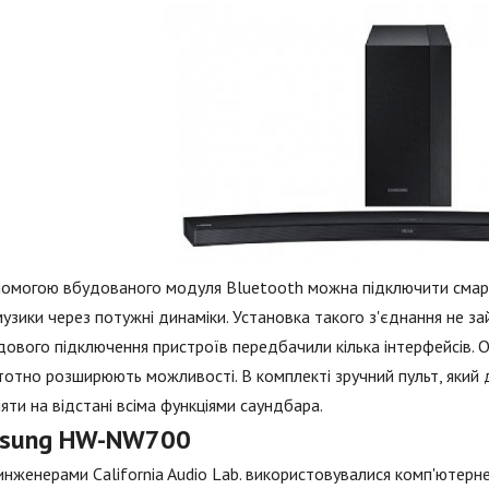
помогою вбудованого модуля Bluetooth можна підключити смар
музики через потужні динаміки. Установка такого з'єднання не 
ового підключення пристроїв передбачили кілька інтерфейсів. О
тотно розширюють можливості. В комплекті зручний пульт, який
яти на відстані всіма функціями саундбара.
sung HW-NW700
нженерами California Audio Lab. використовувалися комп'ютерне