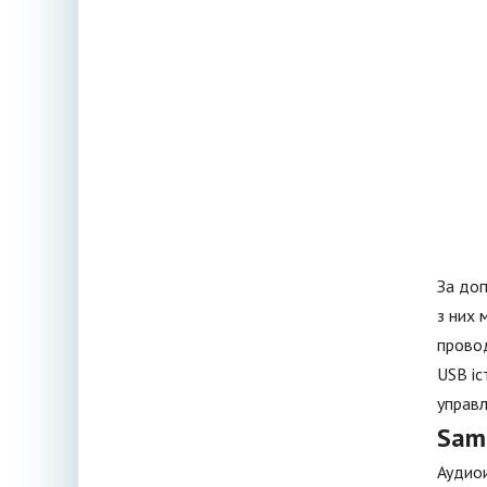
За до
з них 
провод
USB іс
управл
Sam
Аудиои