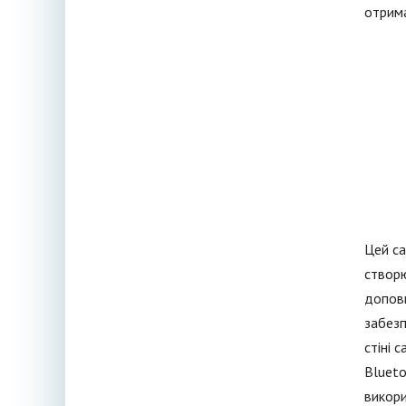
отрима
Цей с
створю
доповн
забезп
стіні 
Blueto
викори