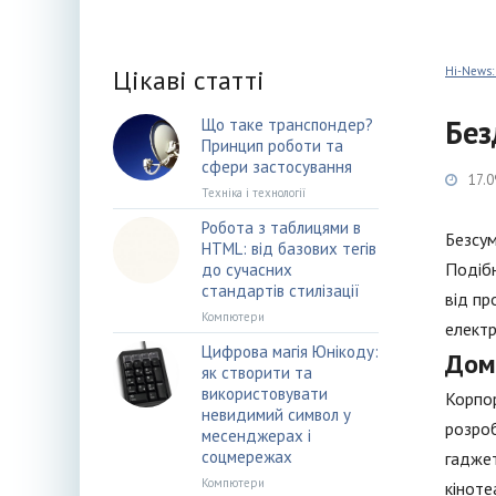
Цікаві статті
Hi-News:
Без
Що таке транспондер?
Принцип роботи та
сфери застосування
17.0
Техніка і технології
Робота з таблицями в
Безсум
HTML: від базових тегів
Подібн
до сучасних
стандартів стилізації
від пр
Компютери
електр
Цифрова магія Юнікоду:
Дом
як створити та
використовувати
Корпор
невидимий символ у
розроб
месенджерах і
соцмережах
гаджет
Компютери
кіноте