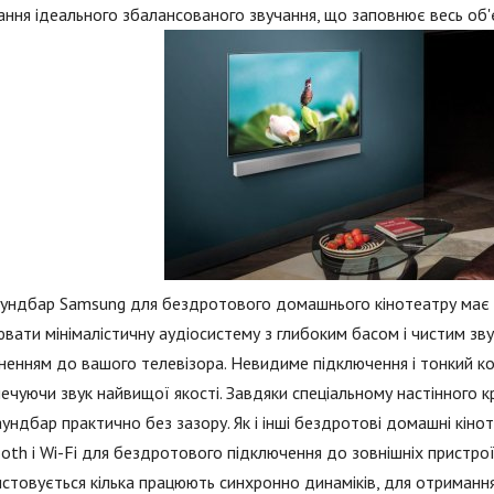
ння ідеального збалансованого звучання, що заповнює весь об'
аундбар Samsung для бездротового домашнього кінотеатру має 
вати мінімалістичну аудіосистему з глибоким басом і чистим зву
енням до вашого телевізора. Невидиме підключення і тонкий ко
ечуючи звук найвищої якості. Завдяки спеціальному настінного к
саундбар практично без зазору. Як і інші бездротові домашні кі
oth і Wi-Fi для бездротового підключення до зовнішніх пристро
стовується кілька працюють синхронно динаміків, для отриманн