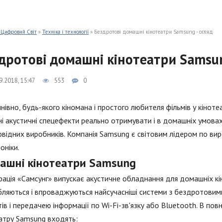
 Цифровий Світ
»
Техніка і технології
» Бездротові домашні кінотеатри Samsung - огляд
дротові домашні кінотеатри Samsun
9.2018, 15:47
553
0
нівно, будь-якого кіномана і простого любителя фільмів у кінот
і акустичні спецефекти реально отримувати і в домашніх умова
овідних виробників. Компанія Samsung є світовим лідером по виро
оніки.
ашні кінотеатри Samsung
ація «Самсунг» випускає акустичне обладнання для домашніх кін
ляються і впроваджуються найсучасніші системи з бездротовим
ів і передачею інформації по Wi-Fi-зв'язку або Bluetooth. В п
атру Samsung входять: