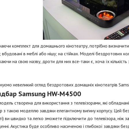
аючи комплект для домашнього кінотеатру, потрібно визначитися
і; вбудовані в меблі або нішу; на стійках. Моделі бездротових колон
аючи на свою назву, дроти для них все-таки є, хоча їх кількість
уємо невеликий огляд бездротових домашніх кінотеатрів Samsu
ндбар Samsung HW-M4500
одель створена для використання з телевізорами, які обладнані
єр з такою моделлю завдяки елегантному вигину корпусу. Цей б
ті) ви швидко та легко зможете підключити до телевізора, ніж з
енні. Акустика буде особливо насиченою і глибокої завдяки бе