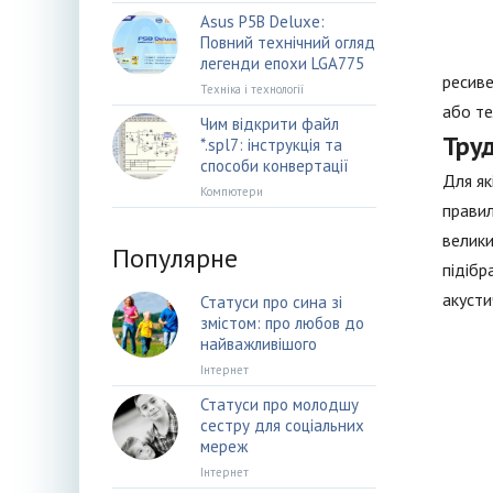
Asus P5B Deluxe:
Повний технічний огляд
легенди епохи LGA775
ресиве
Техніка і технології
або те
Чим відкрити файл
Тру
*.spl7: інструкція та
способи конвертації
Для як
Компютери
правил
велики
Популярне
підібр
акуст
Статуси про сина зі
змістом: про любов до
найважливішого
Інтернет
Статуси про молодшу
сестру для соціальних
мереж
Інтернет