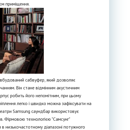
єм приміщення.
вбудований сабвуфер, який дозволяє
чанням. Він стане відмінним акустичним
рпус робить його непомітним, при цьому
ріплення легко і швидко можна зафіксувати на
нотеатри Samsung саундбар використовує
їв. Фірмовою технологією "Самсунг"
я в низькочастотному діапазоні потужного