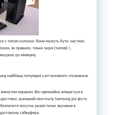
 з типом колонок. Вони можуть бути: настінні;
ок, як правило, тільки задні (тилові). І,
 зведена до мінімуму.
ng найбільш популярні у вітчизняного споживача.
 вигнутим екраном. Він гармонійно впишеться в
ездротової домашній кінотеатр Samsung (на фото
абезпечите могутнє реалістичне звучання в
здротовому сабвуфера.