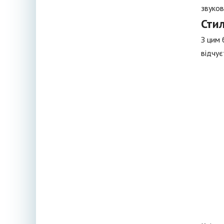
звуков
Сти
З цим 
відчує