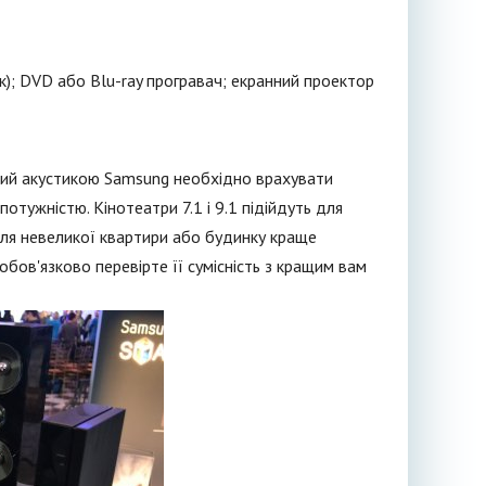
); DVD або Blu-ray програвач; екранний проектор
овий акустикою Samsung необхідно врахувати
тужністю. Кінотеатри 7.1 і 9.1 підійдуть для
 для невеликої квартири або будинку краще
обов'язково перевірте її сумісність з кращим вам