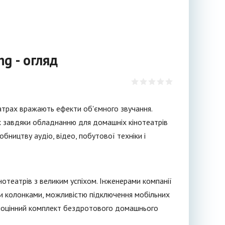
g - огляд
еатрах вражають ефекти об'ємного звучання.
х завдяки обладнанню для домашніх кінотеатрів
бництву аудіо, відео, побутової техніки і
отеатрів з великим успіхом. Інженерами компанії
и колонками, можливістю підключення мобільних
овноцінний комплект бездротового домашнього