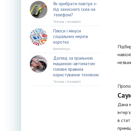
Як прибрати повітря з-
під захисного скла на
телефоні?
Техніка і технології
Плюси і мінуси
соціальних мереж
коротко
Підбир
Компютери
навісн
Догляд за пральною
незваж
машиною-автоматом:
головні правила
користування технікою
Техніка і технології
Пропон
Сау
Дана м
інтер'
в стат
приміщ