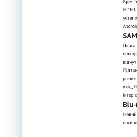
Крім т
HDMI, 
устано
Androi
SAM
Цього 
підкор
відчут
Підтри
різних
вхід, 
інтер'є
Blu-
Новий 
насиче