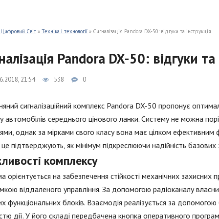
 Цифровий Світ
»
Техніка і технології
» Сигналізація Pandora DX-50: відгуки та інструкція
налізація Pandora DX-50: відгуки та
6.2018, 21:54
538
0
няний сигналізаційний комплекс Pandora DX-50 пропонує оптима
у автомобілів середнього цінового ланки. Систему не можна по
ями, однак за мірками свого класу вона має цілком ефективним ф
 це підтверджують, як мінімум підкреслюючи надійність базових 
ливості комплексу
а орієнтується на забезпечення стійкості механічних захисних
мкою віддаленого управління. За допомогою радіоканалу власник
х функціональних блоків. Взаємодія реалізується за допомогою 
стю дії. У його складі передбачена кнопка оперативного програм