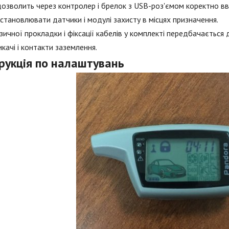
озволить через контролер і брелок з USB-роз'ємом коректно вв
встановлювати датчики і модулі захисту в місцях призначення.
зичної прокладки і фіксації кабелів у комплекті передбачається 
качі і контакти заземлення.
трукція по налаштувань