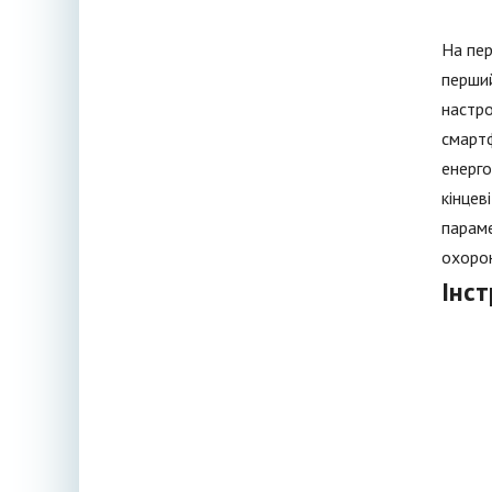
На пер
перший
настро
смартф
енерго
кінцев
параме
охорон
Інст