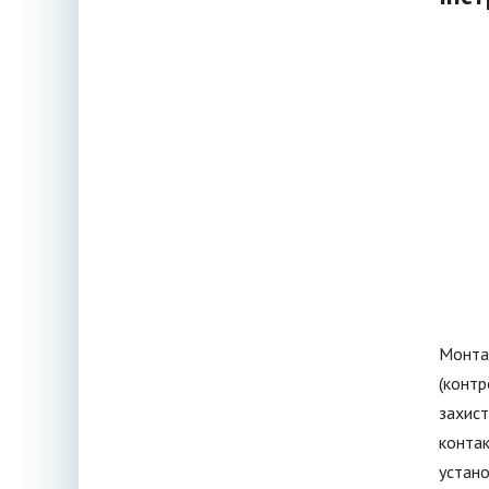
Монтаж
(контр
захист
контак
устано