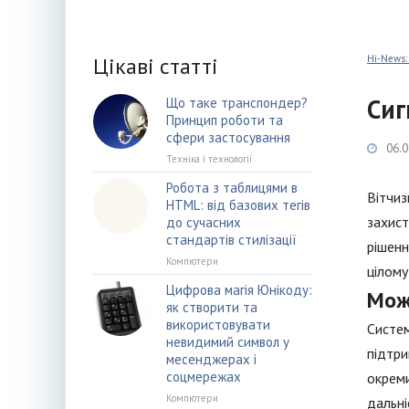
Цікаві статті
Hi-News:
Сиг
Що таке транспондер?
Принцип роботи та
сфери застосування
06.0
Техніка і технології
Робота з таблицями в
Вітчиз
HTML: від базових тегів
захист
до сучасних
стандартів стилізації
рішенн
Компютери
цілому
Цифрова магія Юнікоду:
Мож
як створити та
використовувати
Систем
невидимий символ у
підтри
месенджерах і
соцмережах
окреми
Компютери
дальні