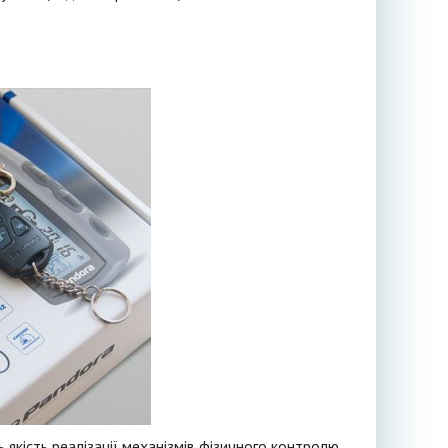
ь якість реалізації механізмів фізичного контролю