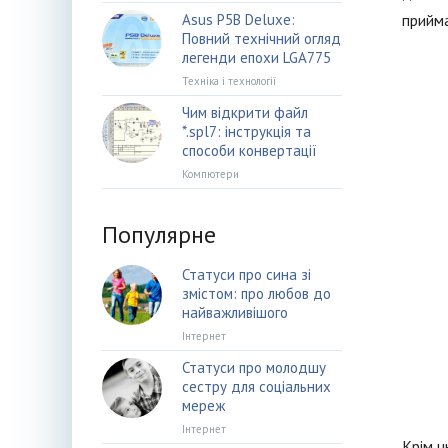
Asus P5B Deluxe:
прийм
Повний технічний огляд
легенди епохи LGA775
Техніка і технології
Чим відкрити файл
*.spl7: інструкція та
способи конвертації
Компютери
Популярне
Статуси про сина зі
змістом: про любов до
найважливішого
Інтернет
Статуси про молодшу
сестру для соціальних
мереж
Інтернет
Крім ц