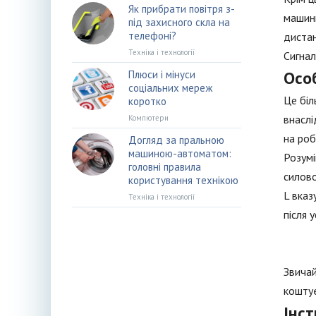
Як прибрати повітря з-
машини
під захисного скла на
телефоні?
дистан
Техніка і технології
Сигнал
Особ
Плюси і мінуси
соціальних мереж
Це біл
коротко
внаслі
Компютери
на роб
Догляд за пральною
машиною-автоматом:
Розумі
головні правила
силово
користування технікою
L вказ
Техніка і технології
після 
Звичай
коштує
Інст