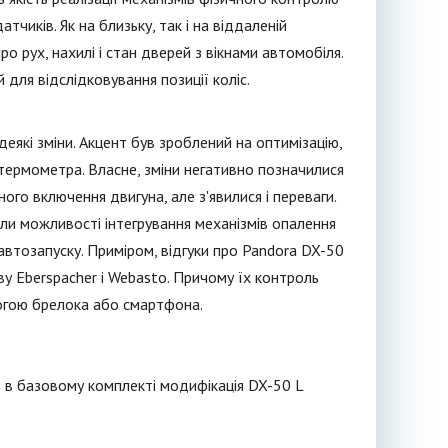
иків. Як на близьку, так і на віддаленій
 рух, нахилі і стан дверей з вікнами автомобіля.
 для відслідковування позиції коліс.
деякі зміни. Акцент був зроблений на оптимізацію,
термометра. Власне, зміни негативно позначилися
го включення двигуна, але з'явилися і переваги.
и можливості інтегрування механізмів опалення
автозапуску. Приміром, відгуки про Pandora DX-50
ву Eberspacher і Webasto. Причому їх контроль
могою брелока або смартфона.
 в базовому комплекті модифікація DX-50 L