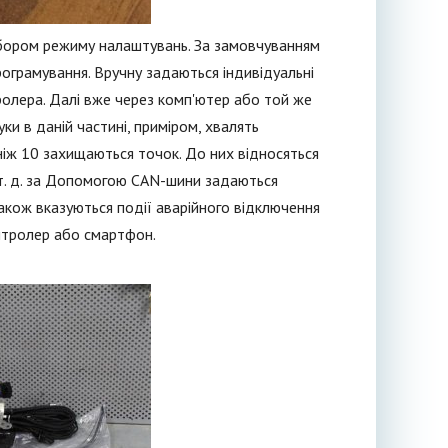
ибором режиму налаштувань. За замовчуванням
грамування. Вручну задаються індивідуальні
олера. Далі вже через комп'ютер або той же
и в даній частині, приміром, хвалять
ніж 10 захищаються точок. До них відносяться
і т. д. за Допомогою CAN-шини задаються
також вказуються події аварійного відключення
онтролер або смартфон.