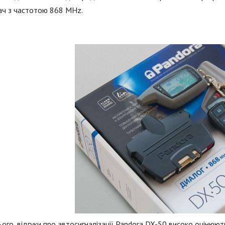
ач з частотою 868 MHz.
ього, відгуки про автосигналізації Pandora DX-50 високо оцінюют