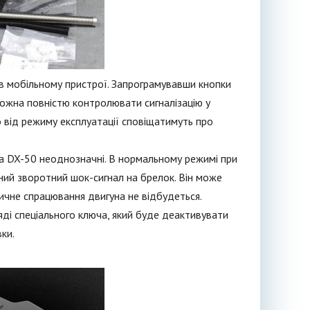
в мобільному пристрої. Запрограмувавши кнопки
можна повністю контролювати сигналізацію у
 від режиму експлуатації сповіщатимуть про
dora DX-50 неоднозначні. В нормальному режимі при
ний зворотний шок-сигнал на брелок. Він може
тичне спрацювання двигуна не відбудеться.
ді спеціального ключа, який буде деактивувати
ки.