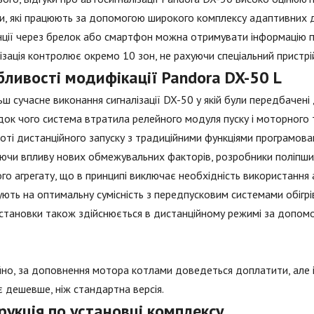
, які працюють за допомогою широкого комплексу адаптивних датч
ції через брелок або смартфон можна отримувати інформацію про
ізація контролює окремо 10 зон, не рахуючи спеціальний пристрій
ливості модифікації Pandora DX-50 L
ьш сучасне виконання сигналізації DX-50 у якій були передбачені 
док чого система втратила релейного модуля пуску і моторного 
оті дистанційного запуску з традиційними функціями програмовано
ючи впливу нових обмежувальних факторів, розробники поліпшил
го агрегату, що в принципі виключає необхідність використання 
ують на оптимальну сумісність з передпусковим системами обігрі
установки також здійснюється в дистанційному режимі за допо
но, за доповнення мотора котлами доведеться доплатити, але і
 дешевше, ніж стандартна версія.
рукція по установці комплексу