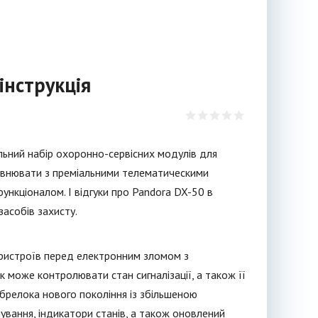
 інструкція
льний набір охоронно-сервісних модулів для
рівнювати з преміальними телематическими
ункціоналом. І відгуки про Pandora DX-50 в
засобів захисту.
 пристроїв перед електронним зломом з
 може контролювати стан сигналізації, а також її
брелока нового покоління із збільшеною
ування, індикатори станів, а також оновлений