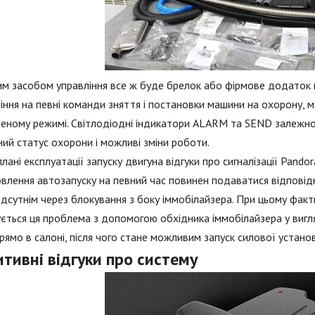
м засобом управління все ж буде брелок або фірмове додаток 
іння на певні команди зняття і постановки машини на охорону, 
еному режимі. Світлодіодні індикатори ALARM та SEND залежно
ий статус охорони і можливі зміни роботи.
плані експлуатації запуску двигуна відгуки про сигналізації Pan
влення автозапуску на певний час повинен подаватися відповід
ідсутнім через блокування з боку іммобілайзера. При цьому фак
ється ця проблема з допомогою обхідника іммобілайзера у вигля
рямо в салоні, після чого стане можливим запуск силової установ
тивні відгуки про систему