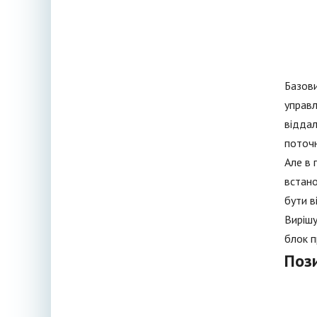
Базови
управл
віддал
поточн
Але в 
встано
бути в
Вирішу
блок п
Пози