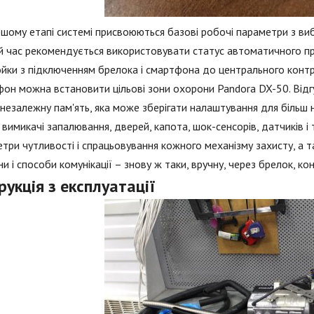
шому етапі системі присвоюються базові робочі параметри з в
 час рекомендується використовувати статус автоматичного про
йки з підключенням брелока і смартфона до центрального контр
он можна встановити цільові зони охорони Pandora DX-50. Відгук
незалежну пам'ять, яка може зберігати налаштування для більш 
і вимикачі запалювання, дверей, капота, шок-сенсорів, датчиків 
три чутливості і спрацьовування кожного механізму захисту, а 
и і способи комунікації – знову ж таки, вручну, через брелок, к
рукція з експлуатації