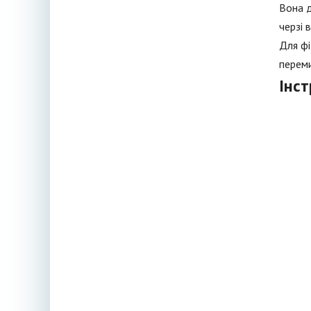
Вона д
черзі 
Для фі
переми
Інс