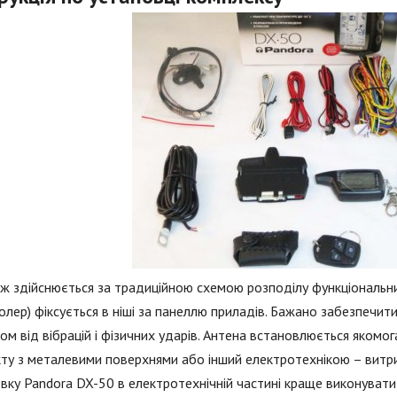
 здійснюється за традиційною схемою розподілу функціональни
олер) фіксується в ніші за панеллю приладів. Бажано забезпечи
ом від вібрацій і фізичних ударів. Антена встановлюється якомог
ту з металевими поверхнями або інший електротехнікою – витрим
вку Pandora DX-50 в електротехнічній частині краще виконувати