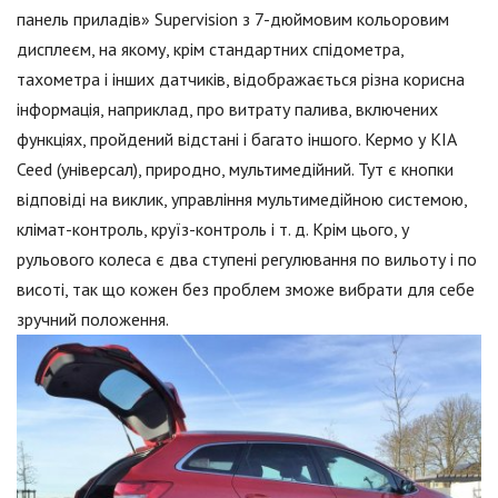
панель приладів» Supervision з 7-дюймовим кольоровим
дисплеєм, на якому, крім стандартних спідометра,
тахометра і інших датчиків, відображається різна корисна
інформація, наприклад, про витрату палива, включених
функціях, пройдений відстані і багато іншого. Кермо у KIA
Ceed (універсал), природно, мультимедійний. Тут є кнопки
відповіді на виклик, управління мультимедійною системою,
клімат-контроль, круїз-контроль і т. д. Крім цього, у
рульового колеса є два ступені регулювання по вильоту і по
висоті, так що кожен без проблем зможе вибрати для себе
зручний положення.