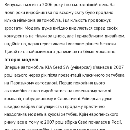
Випускається він з 2006 року і по сьогоднішній день. За
довгі роки виробництва по всьому світу було продано
кілька мільйонів автомобілів, і ця кількість продовжує
зростати. Модель дуже вигідно виділяється серед своїх
конкурентів не тільки за ціною, але і привабливим дизайном,
надійністю, характеристиками і високим рівнем безпеки.
Давайте ознайомимося з даними авто більш докладно.
Історія моделі
Вперше автомобіль KIA Ceed SW (універсал) з'явився в 2007
році, всього через рік після презентації класичного хетчбека
на Паризькому автосалоні. Перше покоління цього
автомобіля стало вироблятися на новенькому заводі
компанії, побудованому в Словаччині. Універсал дуже
швидко набрав популярність і продажу практично
наздоганяв модель в кузові хетчбек. Крім європейського
ринку, все в тому ж 2007 році збірка Ceed почалася в Росії,
де, власне, автомобіль і став згодом продаватися.