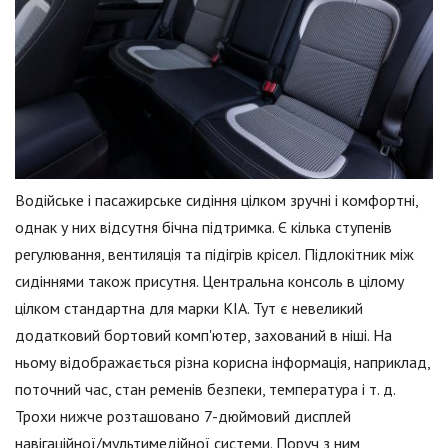
Водійське і пасажирське сидіння цілком зручні і комфортні,
однак у них відсутня бічна підтримка. Є кілька ступенів
регулювання, вентиляція та підігрів крісел. Підлокітник між
сидіннями також присутня. Центральна консоль в цілому
цілком стандартна для марки KIA. Тут є невеликий
додатковий бортовий комп'ютер, захований в ніші. На
ньому відображається різна корисна інформація, наприклад,
поточний час, стан ременів безпеки, температура і т. д.
Трохи нижче розташовано 7-дюймовий дисплей
навігаційної/мультимедійної системи. Поруч з ним