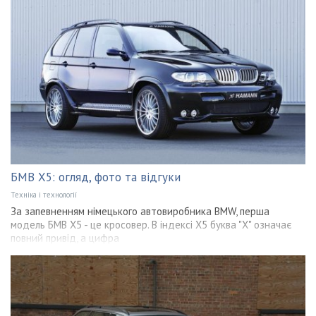
БМВ Х5: огляд, фото та відгуки
Техніка і технології
За запевненням німецького автовиробника BMW, перша
модель БМВ Х5 - це кросовер. В індексі Х5 буква "Х" означає
повний привід, а цифра