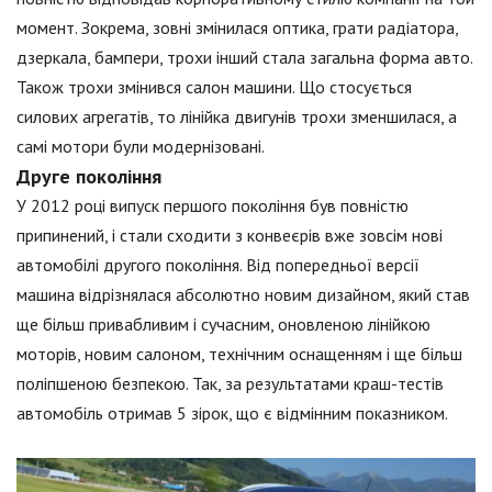
момент. Зокрема, зовні змінилася оптика, грати радіатора,
дзеркала, бампери, трохи інший стала загальна форма авто.
Також трохи змінився салон машини. Що стосується
силових агрегатів, то лінійка двигунів трохи зменшилася, а
самі мотори були модернізовані.
Друге покоління
У 2012 році випуск першого покоління був повністю
припинений, і стали сходити з конвеєрів вже зовсім нові
автомобілі другого покоління. Від попередньої версії
машина відрізнялася абсолютно новим дизайном, який став
ще більш привабливим і сучасним, оновленою лінійкою
моторів, новим салоном, технічним оснащенням і ще більш
поліпшеною безпекою. Так, за результатами краш-тестів
автомобіль отримав 5 зірок, що є відмінним показником.