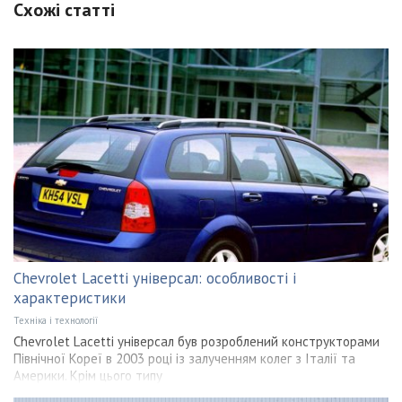
Схожі статті
Chevrolet Lacetti універсал: особливості і
характеристики
Техніка і технології
Chevrolet Lacetti універсал був розроблений конструкторами
Північної Кореї в 2003 році із залученням колег з Італії та
Америки. Крім цього типу