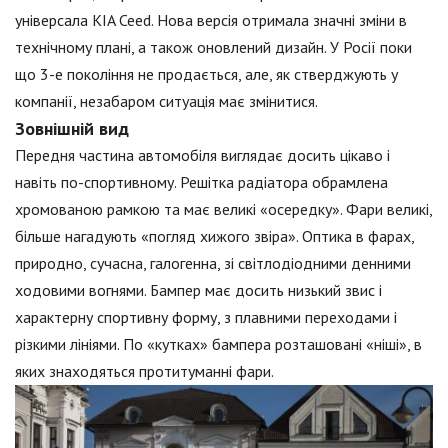
універсала KIA Ceed. Нова версія отримала значні зміни в
технічному плані, а також оновлений дизайн. У Росії поки
що 3-е покоління не продається, але, як стверджують у
компанії, незабаром ситуація має змінитися.
Зовнішній вид
Передня частина автомобіля виглядає досить цікаво і
навіть по-спортивному. Решітка радіатора обрамлена
хромованою рамкою та має великі «осередку». Фари великі,
більше нагадують «погляд хижого звіра». Оптика в фарах,
природно, сучасна, галогенна, зі світлодіодними денними
ходовими вогнями. Бампер має досить низький звис і
характерну спортивну форму, з плавними переходами і
різкими лініями. По «кутках» бампера розташовані «ніші», в
яких знаходяться протитуманні фари.