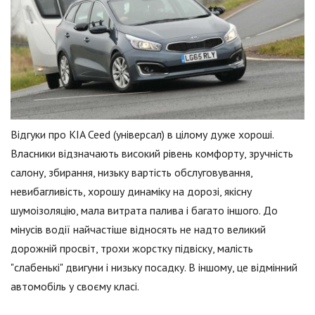
Відгуки про KIA Ceed (універсал) в цілому дуже хороші.
Власники відзначають високий рівень комфорту, зручність
салону, збирання, низьку вартість обслуговування,
невибагливість, хорошу динаміку на дорозі, якісну
шумоізоляцію, мала витрата палива і багато іншого. До
мінусів водії найчастіше відносять не надто великий
дорожній просвіт, трохи жорстку підвіску, малість
"слабенькі" двигуни і низьку посадку. В іншому, це відмінний
автомобіль у своєму класі.