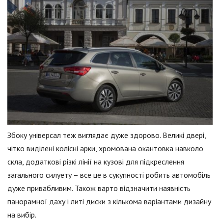
Збоку універсал теж виглядає дуже здорово. Великі двері,
чітко виділені колісні арки, хромована окантовка навколо
скла, додаткові різкі лінії на кузові для підкреслення
загального силуету – все це в сукупності робить автомобіль
дуже привабливим. Також варто відзначити наявність
панорамної даху і литі диски з кількома варіантами дизайну
на вибір.