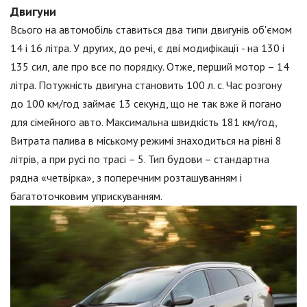
Двигуни
Всього на автомобіль ставиться два типи двигунів об'ємом
14 і 16 літра. У других, до речі, є дві модифікації - на 130 і
135 сил, але про все по порядку. Отже, перший мотор – 14
літра. Потужність двигуна становить 100 л. с. Час розгону
до 100 км/год займає 13 секунд, що не так вже й погано
для сімейного авто. Максимальна швидкість 181 км/год,
Витрата палива в міському режимі знаходиться на рівні 8
літрів, а при русі по трасі – 5. Тип будови – стандартна
рядна «четвірка», з поперечним розташуванням і
багатоточковим уприскуванням.