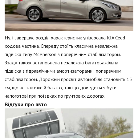
Ну, і завершує розділ характеристик універсала KIA Ceed
ходова частина. Спереду стоїть класична незалежна
підвіска типу McPherson з поперечним стабілізатором.
Ззаду також встановлена незалежна багатоважільна
підвіска з гідравлічними амортизаторами і поперечним
стабілізатором. Дорожній просвіт автомобіля становить 15
см, що не так вже й багато, так що доведеться бути
напоготові при поїздках по грунтових дорогах.
Відгуки про авто