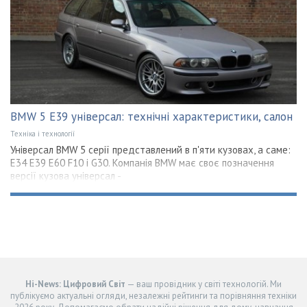
BMW 5 E39 універсал: технічні характеристики, салон
Техніка і технології
Універсал BMW 5 серії представлений в п'яти кузовах, а саме:
Е34 Е39 Е60 F10 і G30. Компанія BMW має своє позначення
версії кузова універсал -
Hi-News: Цифровий Світ
— ваш провідник у світі технологій. Ми
публікуємо актуальні огляди, незалежні рейтинги та порівняння техніки