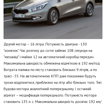
Другий мотор – 16 літра. Потужність двигуна - 130
"конячок". Час розгону до сотні займає 108 секунди на
"механіці" і майже 12 на автоматичній коробці передач.
Максимальна швидкість обмежена відміткою в 192 км/год
Витрата палива по місту становить близько 9 літрів, а по
трасі - 55. На автоматичною КПП дані показники будуть
трохи відрізнятися, приблизно на літр або близько того. Тип
будови мотора аналогічний попередньому. І останній
агрегат – модифікація попереднього. Потужність мотора
становить 135 л. с. Максимальна швидкість досягає 192 км/