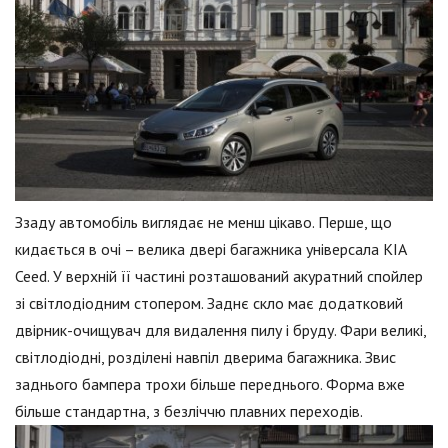
Ззаду автомобіль виглядає не менш цікаво. Перше, що
кидається в очі – велика двері багажника універсала KIA
Ceed. У верхній її частині розташований акуратний спойлер
зі світлодіодним стопером. Заднє скло має додатковий
двірник-очищувач для видалення пилу і бруду. Фари великі,
світлодіодні, розділені навпіл дверима багажника. Звис
заднього бампера трохи більше переднього. Форма вже
більше стандартна, з безліччю плавних переходів.