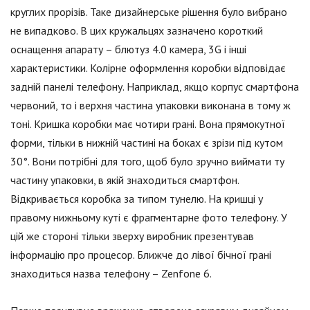
круглих прорізів. Таке дизайнерське рішення було вибрано
не випадково. В цих кружальцях зазначено короткий
оснащення апарату – блютуз 4.0 камера, 3G і інші
характеристики. Колірне оформлення коробки відповідає
задній панелі телефону. Наприклад, якщо корпус смартфона
червоний, то і верхня частина упаковки виконана в тому ж
тоні. Кришка коробки має чотири грані. Вона прямокутної
форми, тільки в нижній частині на боках є зрізи під кутом
30°. Вони потрібні для того, щоб було зручно виймати ту
частину упаковки, в якій знаходиться смартфон.
Відкривається коробка за типом тунелю. На кришці у
правому нижньому куті є фрагментарне фото телефону. У
цій же стороні тільки зверху виробник презентував
інформацію про процесор. Ближче до лівої бічної грані
знаходиться назва телефону – Zenfone 6.