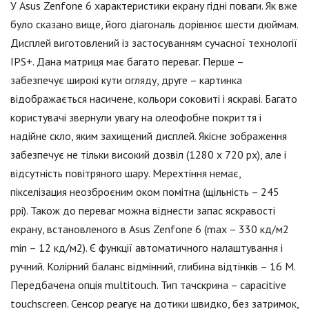
У Asus Zenfone 6 характеристики екрану гідні поваги. Як вже
було сказано вище, його діагональ дорівнює шести дюймам.
Дисплей виготовлений із застосуванням сучасної технології
IPS+. Дана матриця має багато переваг. Перше –
забезпечує широкі кути огляду, друге – картинка
відображається насичене, кольори соковиті і яскраві. Багато
користувачі звернули увагу на олеофобне покриття і
надійне скло, яким захищений дисплей. Якісне зображення
забезпечує не тільки високий дозвіл (1280 x 720 рх), але і
відсутність повітряного шару. Мерехтіння немає,
пікселізация неозброєним оком помітна (щільність – 245
ppi). Також до переваг можна віднести запас яскравості
екрану, встановленого в Asus Zenfone 6 (max – 330 кд/м2
min – 12 кд/м2). Є функції автоматичного налаштування і
ручний. Колірний баланс відмінний, глибина відтінків – 16 М.
Передбачена опція multitouch. Тип тачскрина – capacitive
touchscreen. Сенсор реагує на дотики швидко, без затримок,