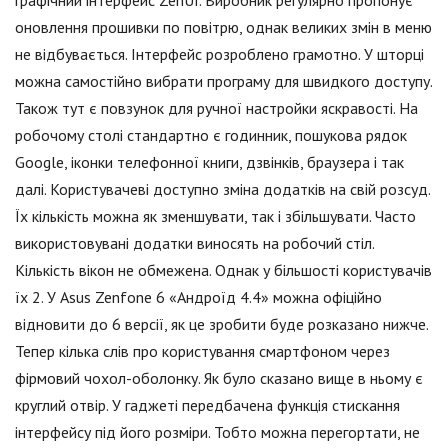
оновлення прошивки по повітрю, однак великих змін в меню
не відбувається. Інтерфейс розроблено грамотно. У шторці
можна самостійно вибрати програму для швидкого доступу.
Також тут є повзунок для ручної настройки яскравості. На
робочому столі стандартно є годинник, пошукова рядок
Google, іконки телефонної книги, дзвінків, браузера і так
далі. Користувачеві доступно зміна додатків на свій розсуд.
Їх кількість можна як зменшувати, так і збільшувати. Часто
використовувані додатки виносять на робочий стіл.
Кількість вікон не обмежена. Однак у більшості користувачів
їх 2. У Asus Zenfone 6 «Андроїд 4.4» можна офіційно
відновити до 6 версії, як це зробити буде розказано нижче.
Тепер кілька слів про користування смартфоном через
фірмовий чохол-оболонку. Як було сказано вище в ньому є
круглий отвір. У гаджеті передбачена функція стискання
інтерфейсу під його розміри. Тобто можна перегортати, не