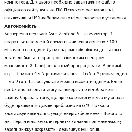
комп'ютера. Для цього необхідно завантажити файл з
офіційного сайту Asus на ПК. Після чого распаковать і,
підключивши USB-кабелем смартфон і запустити установку.
Автономність
Безперечна перевага Asus Zenfone 6 – акумулятор. В
апараті встановлений елемент живлення ємністю 3300
міліампер на годину. Даних параметрів цілком достатньо
для 6-дюймового пристрою з широким спектром
можливостей. Телефон здатний пропрацювати: В режимі
ігор – близько 4 ч. У режимі читання – 16.5 ч. У режимі відео
– до 9 год. Такі результати можна вважати гідними. Єдине,
необхідно звернути увагу на некоректне відображення
заряду. Справа в тому, що при маленькому відсотку апарат
буде працювати довше приблизно на 6 %. Похвали
заслуговує наявність функцій енергозбереження. Всього їх
дві. Перша відключає інтернет-з'єднання при маленькому
заряді, знижує яскравість і деактивує інші опції.