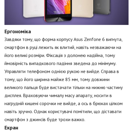
Ергономіка
Завдяки тому, що форма корпусу Asus Zenfone 6 вигнута,
смартфон в руці лежить як влитий, навіть незважаючи на
його великі розміри. Фіксація з долонею надійна, тому
ймовірність випадкового падіння зведена до мінімуму.
Управляти телефоном однією рукою не вийде. Справа в
тому, що його ширина майже 85 мм, тому довжини
великого пальця буде вистачати тільки на нижню частину
дисплея. Враховуючи чималу масу апарату, носити в
нагрудній кишені сорочки не вийде, а ось в брюках цілком
навіть зручно. Однак користувачі помітили, що діставати
смартфон з джинсів буде трохи важко.
Екран