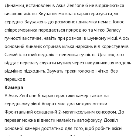
Динаміки, встановлені в Asus Zenfone 6 не відрізняються
високою якістю. Звучання можна охарактеризувати, як
середню. Зауважень до розмовної динаміку немає. Голос
співрозмовника передається природно та чітко. Запасу
гучності вистачає, навіть при розмові в шумному місці. А ось
основний динамік отримав кілька нарікань від користувачів.
Самий істотний недолік – невелика гучність. Для тих, хто
віддає перевагу слухати музику через навушники, ця модель
відмінно підходить. Звучать треки голосно і чітко, без
перешкод.
Камера
У Asus Zenfone 6 характеристики камер також на
середньому рівні. Апарат має два модуля оптики.
Фронтальний оснащений 2-мегапіксельним сенсором. До
переваг можна віднести наявність автофокусу. Дозвіл
основної камери достатньо для того, щоб робити якісні