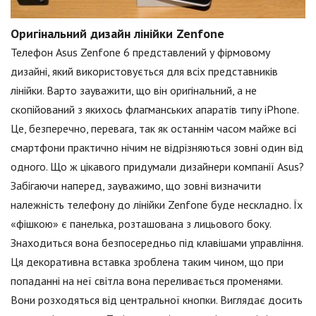
Оригінальний дизайн лінійки Zenfone
Телефон Asus Zenfone 6 представлений у фірмовому
дизайні, який використовується для всіх представників
лінійки. Варто зауважити, що він оригінальний, а не
скопійований з якихось флагманських апаратів типу iPhone.
Це, безперечно, перевага, так як останнім часом майже всі
смартфони практично нічим не відрізняються зовні один від
одного. Що ж цікавого придумали дизайнери компанії Asus?
Забігаючи наперед, зауважимо, що зовні визначити
належність телефону до лінійки Zenfone буде нескладно. Їх
«фішкою» є панелька, розташована з лицьового боку.
Знаходиться вона безпосередньо під клавішами управління.
Ця декоративна вставка зроблена таким чином, що при
попаданні на неї світла вона переливається променями.
Вони розходяться від центральної кнопки. Виглядає досить