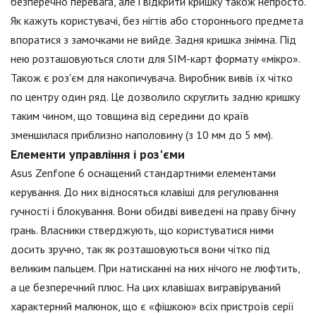
безперечно перевага, але і відкрити кришку також непросто.
Як кажуть користувачі, без нігтів або стороннього предмета
впоратися з замочками не вийде. Задня кришка знімна. Під
нею розташовуються слоти для SIM-карт формату «мікро».
Також є роз'єм для накопичувача. Виробник вивів їх чітко
по центру один ряд. Це дозволило скруглить задню кришку
таким чином, що товщина від середини до країв
зменшилася приблизно наполовину (з 10 мм до 5 мм).
Елементи управління і роз'єми
Asus Zenfone 6 оснащений стандартними елементами
керування. До них відносяться клавіші для регулювання
гучності і блокування. Вони обидві виведені на праву бічну
грань. Власники стверджують, що користуватися ними
досить зручно, так як розташовуються вони чітко під
великим пальцем. При натисканні на них нічого не люфтить,
а це безперечний плюс. На цих клавішах вигравіруваний
характерний малюнок, що є «фішкою» всіх пристроїв серії