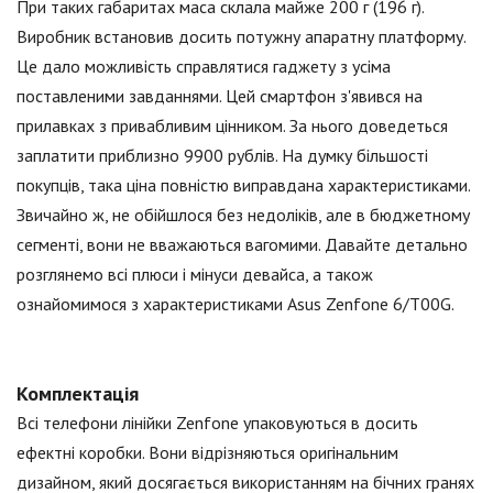
При таких габаритах маса склала майже 200 г (196 г).
Виробник встановив досить потужну апаратну платформу.
Це дало можливість справлятися гаджету з усіма
поставленими завданнями. Цей смартфон з'явився на
прилавках з привабливим цінником. За нього доведеться
заплатити приблизно 9900 рублів. На думку більшості
покупців, така ціна повністю виправдана характеристиками.
Звичайно ж, не обійшлося без недоліків, але в бюджетному
сегменті, вони не вважаються вагомими. Давайте детально
розглянемо всі плюси і мінуси девайса, а також
ознайомимося з характеристиками Asus Zenfone 6/T00G.
Комплектація
Всі телефони лінійки Zenfone упаковуються в досить
ефектні коробки. Вони відрізняються оригінальним
дизайном, який досягається використанням на бічних гранях