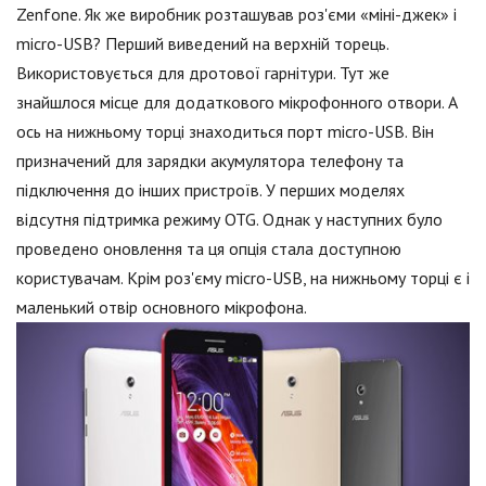
Zenfone. Як же виробник розташував роз'єми «міні-джек» і
micro-USB? Перший виведений на верхній торець.
Використовується для дротової гарнітури. Тут же
знайшлося місце для додаткового мікрофонного отвори. А
ось на нижньому торці знаходиться порт micro-USB. Він
призначений для зарядки акумулятора телефону та
підключення до інших пристроїв. У перших моделях
відсутня підтримка режиму OTG. Однак у наступних було
проведено оновлення та ця опція стала доступною
користувачам. Крім роз'єму micro-USB, на нижньому торці є і
маленький отвір основного мікрофона.