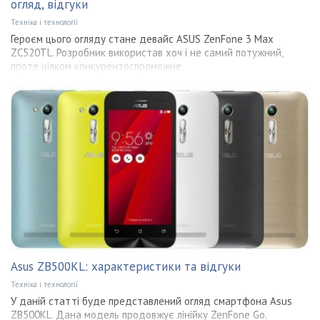
огляд, відгуки
Техніка і технології
Героєм цього огляду стане девайс ASUS ZenFone 3 Max
ZC520TL. Розробник використав хоч і не самий потужний,
проте цілком конкурентоспроможне
Asus ZB500KL: характеристики та відгуки
Техніка і технології
У даній статті буде представлений огляд смартфона Asus
ZB500KL. Дана модель продовжує лінійку ZenFone Go.