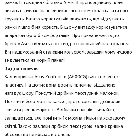
рамка. Її товщина - близько 5 мм. В пропорційному плані
питань і зауважень не виникає, чого не можна сказати про
зручність. Багато користувачів вважають, що відсутність
рамки пішло б на користь. В цьому випадку користуватися
апаратом було б комфортніше. Про приналежність до
бренду Asus свідчить логотип, розташований над екраном.
Він надрукований сталевим кольором, завдяки чому чудово
виділяється на чорній панелі.
Задня панель
Задня кришка Asus Zenfone 6 (A600CG) виготовлена з
пластику. На дотик вона досить приємна, віддалено
нагадує шкіру. Присутній дрібний текстурний малюнок.
Помітити його досить важко, проте саме він дозволив
знизити рівень маркості. Відбитки пальців, звичайно,
залишаються, але помітити їх можна тільки на яскравому
світлі. Також, завдяки дрібною текстурою, задня кришка
абсолютно не ковзає в долоні.