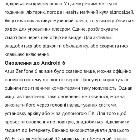
відкриваючи кришку чохла. У цьому режимі доступні
годинник, ліхтарик, погода і навіть магічний куля відповідей.
Якщо власник активує музичний плеєр, то у віконці з'явиться
рядок для управління плеєром. Єдине, розблокувати
смартфон через цей отвір не вийде. Для активації
знадобиться або відкрити обкладинку, або скористатися
клавішею включення.
Оновлення до Android 6
Asus Zenfone 6 як вже було сказано вище, можна офіційно
оновити систему до шостої версії. Просунуті користувачі
оцінили позитивними коментарями таку можливість. Однак
якщо автоматично таке оновлення не з'явилося, можна
виконати його через головні налаштування системи,
установку архіву або ж за допомогою ПК. Для того щоб
провести оновлення по повітрю, знадобиться підключити
гаджет до Інтернету. Бажано використовувати для цього
Wi-Fi, так як мобільний 3G може мати обмежений трафік.