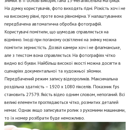
знімки. В її основі використана 13-мегапіксельна матриця.
На думку користувачів, фото виходять гідні. Різкість хоч і не
на високому рівні, проте вона рівномірна. У налаштуваннях
передбачена автоматична обробка фотографій.
Користувачі помітили, що шумодав справляється на
відмінно. Іноді при поганому освітленні на знімку можна
помітити зернистість. Дозвіл камери хоч і не флагманське,
але з текстом вона справляється. На фотографіях чітко
видно всі букви. Найбільш високої якості можна досягти в
сценаріях документальної та художньої зйомки.
Передбачений режим запису відеороликів. Максимальна
роздільна здатність – 1920 x 1080 пікселів. Показник fps
становить 27579. Якість відео одним словом, непоганий. Всі
великі елементи проглядаються чітко, розмитих деталей
немає. Однак якщо записувати ролик з рухомими машинами,
то їх номер розібрати буде неможливо.