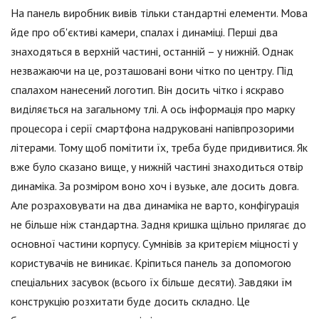
На панель виробник вивів тільки стандартні елементи. Мова
йде про об'єктиві камери, спалах і динаміці. Перші два
знаходяться в верхній частині, останній – у нижній. Однак
незважаючи на це, розташовані вони чітко по центру. Під
спалахом нанесений логотип. Він досить чітко і яскраво
виділяється на загальному тлі. А ось інформація про марку
процесора і серії смартфона надруковані напівпрозорими
літерами. Тому щоб помітити їх, треба буде придивитися. Як
вже було сказано вище, у нижній частині знаходиться отвір
динаміка. За розміром воно хоч і вузьке, але досить довга.
Але розраховувати на два динаміка не варто, конфігурація
не більше ніж стандартна. Задня кришка щільно прилягає до
основної частини корпусу. Сумнівів за критерієм міцності у
користувачів не виникає. Кріпиться панель за допомогою
спеціальних засувок (всього їх більше десяти). Завдяки їм
конструкцію розхитати буде досить складно. Це