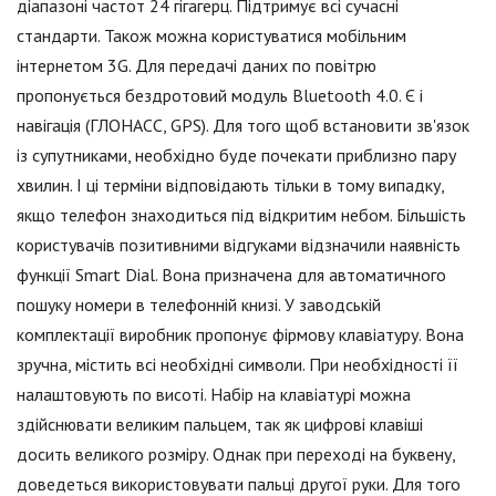
діапазоні частот 24 гігагерц. Підтримує всі сучасні
стандарти. Також можна користуватися мобільним
інтернетом 3G. Для передачі даних по повітрю
пропонується бездротовий модуль Bluetooth 4.0. Є і
навігація (ГЛОНАСС, GPS). Для того щоб встановити зв'язок
із супутниками, необхідно буде почекати приблизно пару
хвилин. І ці терміни відповідають тільки в тому випадку,
якщо телефон знаходиться під відкритим небом. Більшість
користувачів позитивними відгуками відзначили наявність
функції Smart Dial. Вона призначена для автоматичного
пошуку номери в телефонній книзі. У заводській
комплектації виробник пропонує фірмову клавіатуру. Вона
зручна, містить всі необхідні символи. При необхідності її
налаштовують по висоті. Набір на клавіатурі можна
здійснювати великим пальцем, так як цифрові клавіші
досить великого розміру. Однак при переході на буквену,
доведеться використовувати пальці другої руки. Для того