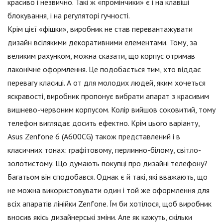
красиво і незвично. Такі ж «промінчики» є і на клавіші
блокування, і на регуляторі гучності.
Крім цієї «фішки», виробник не став перевантажувати
дизайн всілякими декоративними елементами. Тому, за
великим рахунком, можна сказати, що корпус отримав
лаконічне оформлення. Це подобається тим, хто віддає
перевагу класиці. А от для молодих людей, яким хочеться
яскравості, виробник пропонує вибрати апарат з красивим
вишнево-червоним корпусом. Колір вийшов соковитий, тому
телефон виглядає досить ефектно. Крім цього варіанту,
Asus Zenfone 6 (A600CG) також представлений і в
класичних тонах: графітовому, перлинно-білому, світло-
золотистому. Що думають покупці про дизайні телефону?
Багатьом він сподобався. Однак є й такі, які вважають, що
не можна використовувати один і той же оформлення для
всіх апаратів лінійки Zenfone. Їм би хотілося, щоб виробник
вносив якісь дизайнерські зміни. Але як кажуть, скільки