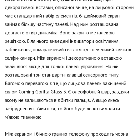
декоративної вставки, описаної вище, на лицьової сторони
має стандартний набір елементів. 6-дюймовий екран
займає більшу частину панелі. Над ним розташована
довгасте отвір динаміка. Воно закрито металевою
решіткою. Біля нього виведені індикатори освітлення,
наближення, помаранчевий світлодіод і невеликий «вічко»
селфи-камери. Між екраном і декоративною вставкою
знайшлося місце для тонкої панелі управління. На ній
розташовані три стандартні клавіші сенсорного типу.
Вагомою перевагою є те, що лицьова панель захищений
склом Corning Gorilla Glass 3. Є олеофобный шар, завдяки
якому не залишаються відбитки пальців. А якщо якесь
забруднення і з'явиться, то його буде легко видалити
м'якою тканиною.
Між екраном і бічною гранню телефону проходить чорна