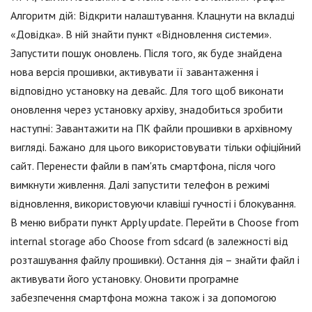
Алгоритм дій: Відкрити налаштування. Клацнути на вкладці
«Довідка». В ній знайти пункт «Відновлення системи».
Запустити пошук оновлень. Після того, як буде знайдена
нова версія прошивки, активувати її завантаження і
відповідно установку на девайс. Для того щоб виконати
оновлення через установку архіву, знадобиться зробити
наступні: Завантажити на ПК файли прошивки в архівному
вигляді. Бажано для цього використовувати тільки офіційний
сайт. Перенести файли в пам'ять смартфона, після чого
вимкнути живлення. Далі запустити телефон в режимі
відновлення, використовуючи клавіші гучності і блокування.
В меню вибрати пункт Apply update. Перейти в Choose from
internal storage або Choose from sdcard (в залежності від
розташування файлу прошивки). Остання дія – знайти файл і
активувати його установку. Оновити програмне
забезпечення смартфона можна також і за допомогою