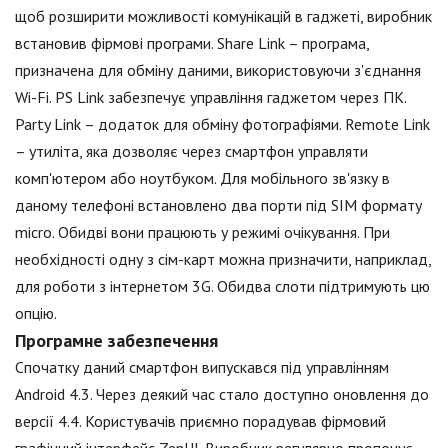
щоб розширити можливості комунікацій в гаджеті, виробник
встановив фірмові програми. Share Link – програма,
призначена для обміну даними, використовуючи з'єднання
Wi-Fi. PS Link забезпечує управління гаджетом через ПК.
Party Link – додаток для обміну фотографіями. Remote Link
– утиліта, яка дозволяє через смартфон управляти
комп'ютером або ноутбуком. Для мобільного зв'язку в
даному телефоні встановлено два порти під SIM формату
micro. Обидві вони працюють у режимі очікування. При
необхідності одну з сім-карт можна призначити, наприклад,
для роботи з інтернетом 3G. Обидва слоти підтримують цю
опцію.
Програмне забезпечення
Спочатку даний смартфон випускався під управлінням
Android 4.3. Через деякий час стало доступно оновлення до
версії 4.4. Користувачів приємно порадував фірмовий
графічний інтерфейс ZenUI. Виробник регулярно пропонує