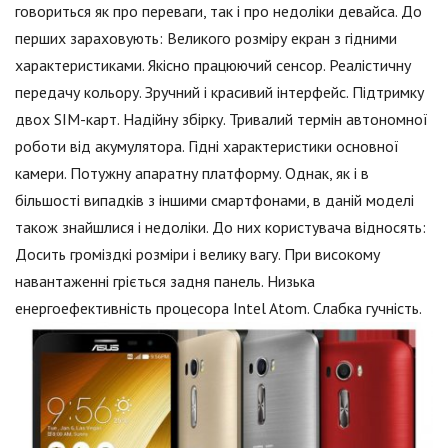
говориться як про переваги, так і про недоліки девайса. До
перших зараховують: Великого розміру екран з гідними
характеристиками. Якісно працюючий сенсор. Реалістичну
передачу кольору. Зручний і красивий інтерфейс. Підтримку
двох SIM-карт. Надійну збірку. Тривалий термін автономної
роботи від акумулятора. Гідні характеристики основної
камери. Потужну апаратну платформу. Однак, як і в
більшості випадків з іншими смартфонами, в даній моделі
також знайшлися і недоліки. До них користувача відносять:
Досить громіздкі розміри і велику вагу. При високому
навантаженні гріється задня панель. Низька
енергоефективність процесора Intel Atom. Слабка гучність.