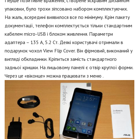
Перше позитивне враження, створене яскравим дизайном
упаковки, було трохи зіпсовано набором комплектуючих.
На жаль, всередині виявилося все по мінімуму. Крім пакету
документації, телефон комплектується тільки стандартним
кабелем micro-USB і блоком живлення. Параметри
адаптера – 135 А, 5.2 Ст. Деякі користувачі отримали в
подарунок чохол View Flip Cover. Він фірмовий, виконаний у
вигляді обкладинки. Кріпиться замість стандартного
задньої кришки. На лицьовому панелі є отвір круглої форми.
Через це «віконце» можна працювати з меню .