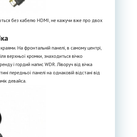
яються без кабелю HDMI, не кажучи вже про двох
іка
аями. На фронтальній панелі, в самому центрі,
ля верхньої кромки, знаходиться вічко
ренду і гордий напис WDR. Ліворуч від вічка
ині передньої панелі на однаковій відстані від
мік девайса.