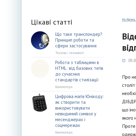
Цікаві статті
Hi-News:
Від
Що таке транспондер?
Принцип роботи та
від
сфери застосування
Техніка і технології
05.0
Робота з таблицями в
HTML: від базових тегів
до сучасних
Про не
стандартів стилізації
століт
Компютери
необхі
Цифрова магія Юнікоду:
ДІБДР.
як створити та
використовувати
що іно
невидимий символ у
якого 
месенджерах і
соцмережах
Проте 
Компютери
одержу