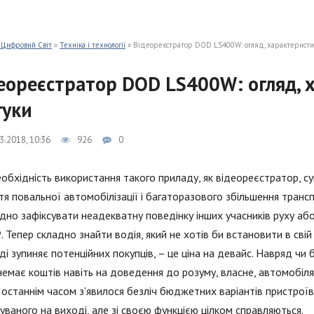
 Цифровий Світ
»
Техніка і технології
» Відеореєстратор DOD LS400W: огляд, характеристики
еореєстратор DOD LS400W: огляд, х
гуки
3.2018, 10:36
926
0
обхідність використання такого приладу, як відеореєстратор, су
тя повальної автомобілізації і багаторазового збільшення транс
дно зафіксувати неадекватну поведінку інших учасників руху а
 Тепер складно знайти водія, який не хотів би встановити в свій
ді зупиняє потенційних покупців, – це ціна на девайс. Навряд чи 
немає коштів навіть на доведення до розуму, власне, автомобіля,
останнім часом з'явилося безліч бюджетних варіантів пристроїв 
ваного на виході, але зі своєю функцією цілком справляються.