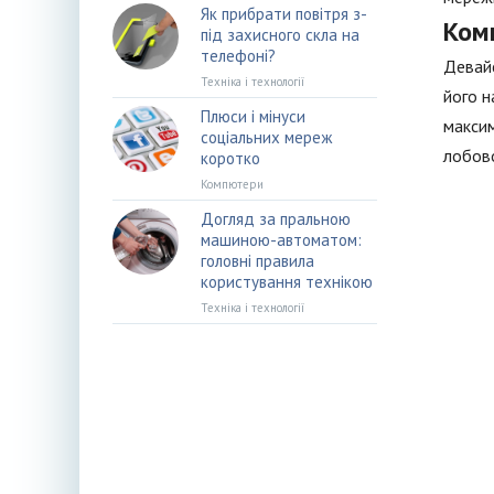
Як прибрати повітря з-
Ком
під захисного скла на
телефоні?
Девайс
Техніка і технології
його н
Плюси і мінуси
максим
соціальних мереж
лобово
коротко
Компютери
Догляд за пральною
машиною-автоматом:
головні правила
користування технікою
Техніка і технології