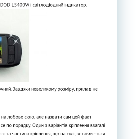
н DOD LS400W і світлодіодний індикатор.
учний. Завдяки невеликому розміру, прилад не
 на лобове скло, але назвати сам цей факт
е по порядку. Один з варіантів кріплення взагалі
і та частина кріплення, що на склі, вставляється