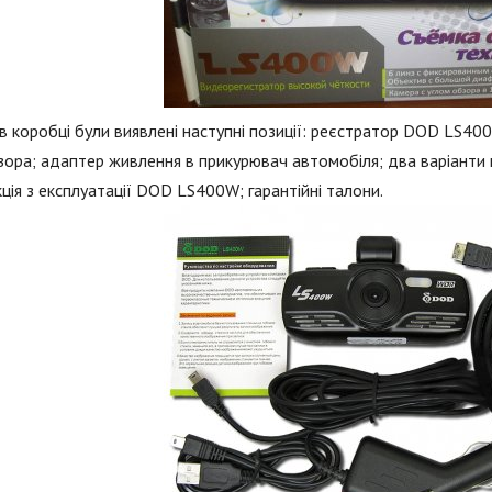
в коробці були виявлені наступні позиції: реєстратор DOD LS4
зора; адаптер живлення в прикурювач автомобіля; два варіанти 
кція з експлуатації DOD LS400W; гарантійні талони.