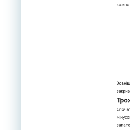
кожної
Зовніш
закрив
Трох
Спочат
мінусо
запате