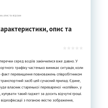
, опис та відгуки
арактеристики, опис та
перечки серед водіїв закінчилися вже давно. У
портного трафіку частенько виникає ситуація, коли
бо факт перевищення повноважень співробітником
 транспортний засіб цей сучасний прилад. Єдине,
буде власник старенької перевареної «копійки», у
 купувати такий гаджет за досить відчутні гроші.
відеофіксації з поганою якістю зображення,