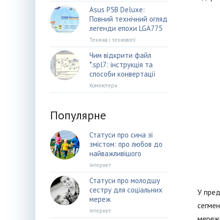
Asus P5B Deluxe:
Повний технічний огляд
легенди епохи LGA775
Техніка і технології
Чим відкрити файл
*.spl7: інструкція та
способи конвертації
Компютери
Популярне
Статуси про сина зі
змістом: про любов до
найважливішого
Інтернет
Статуси про молодшу
сестру для соціальних
У пред
мереж
сегмен
Інтернет
мережі