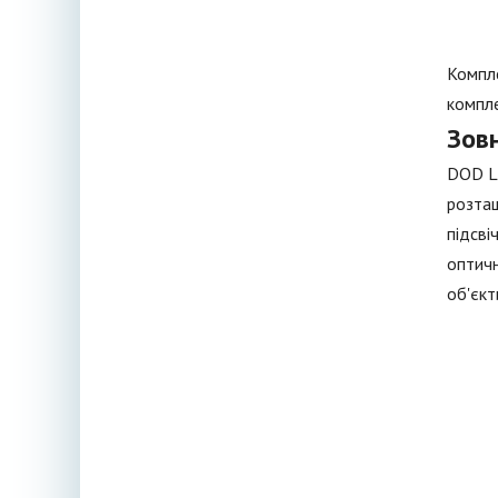
Компле
компле
Зовн
DOD LS
розташ
підсві
оптичн
об'єкт