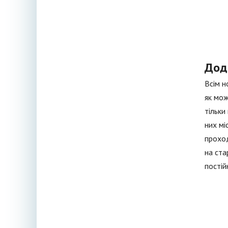
Дод
Всім н
як мож
тільки
них мі
проход
на ста
постій