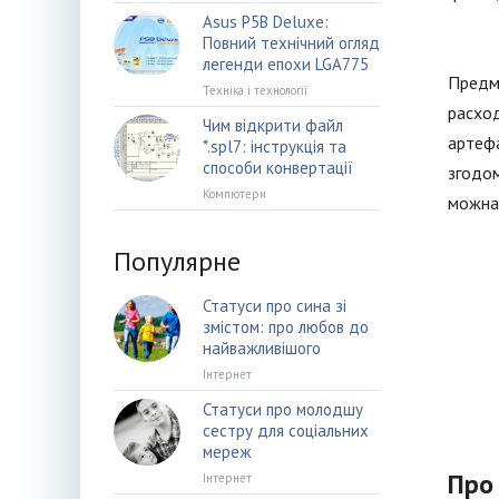
Asus P5B Deluxe:
Повний технічний огляд
легенди епохи LGA775
Предме
Техніка і технології
расход
Чим відкрити файл
артефа
*.spl7: інструкція та
способи конвертації
згодом
Компютери
можна 
Популярне
Статуси про сина зі
змістом: про любов до
найважливішого
Інтернет
Статуси про молодшу
сестру для соціальних
мереж
Про
Інтернет