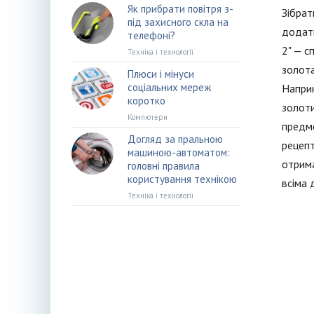
Як прибрати повітря з-
Зібрат
під захисного скла на
додатк
телефоні?
2" — с
Техніка і технології
золота
Плюси і мінуси
соціальних мереж
Наприк
коротко
золоти
Компютери
предме
Догляд за пральною
рецепт
машиною-автоматом:
отрима
головні правила
користування технікою
всіма 
Техніка і технології