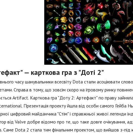
ефакт" — карткова гра з "Доті 2"
внього часу шанувальники всесвіту Dota стали асоціювати слово
тами. Справа в тому, що зовсім скоро на ігровому ринку повинен 
ється Artifact. Карткова гра "Доту 2: Артефакт" по праву зайнял
ternational. Презентація проекту йшла від особи самого Гейба Н
рної цифровий майданчика "Стім" і справжньої живої легенди інд
ігор від Valve добре відомо про те, що таке довге очікування, 
в. Саме Dota 2 стала тим фінальним проектом, що вийшов з-під кр