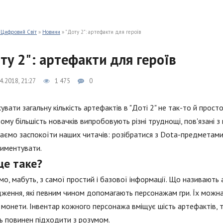
 Цифровий Світ
»
Новини
» "Доту 2": артефакти для героїв
ту 2": артефакти для героїв
4.2018, 21:27
1 475
0
увати загальну кількість артефактів в "Доті 2" не так-то й прост
ому більшість новачків випробовують різні труднощі, пов'язані 
аємо заспокоїти наших читачів: розібратися з Dota-предметами
иментувати.
це таке?
о, мабуть, з самої простий і базової інформації. Що називають
ження, які певним чином допомагають персонажам гри. Їх можна 
 монети. Інвентар кожного персонажа вміщує шість артефактів,
ь повинен підходити з розумом.