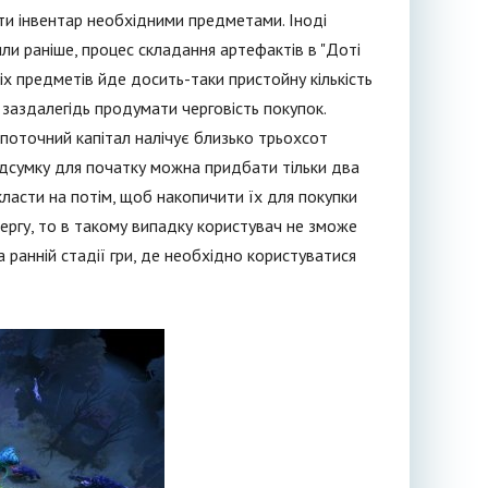
ти інвентар необхідними предметами. Іноді
и раніше, процес складання артефактів в "Доті
іх предметів йде досить-таки пристойну кількість
 заздалегідь продумати черговість покупок.
поточний капітал налічує близько трьохсот
ідсумку для початку можна придбати тільки два
класти на потім, щоб накопичити їх для покупки
чергу, то в такому випадку користувач не зможе
ранній стадії гри, де необхідно користуватися