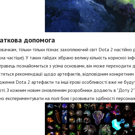
аткова допомога
овачкам, тільки-тільки пізнає захоплюючий світ Dota 2 настійно 
на частіше). У таких гайдах зібрано велику кількість корисної інф
 гравець познайомиться з усіма основами, він може переходити 
стяться рекомендації щодо артефактів, відповідним конкретним 
ження Dota 2 артефакти та інші ігрові особливості вже не буду
рті. З кожним новим оновленням розробники додають в "Доту 2
но експериментувати на полі бою і розвивати здібності персонажа