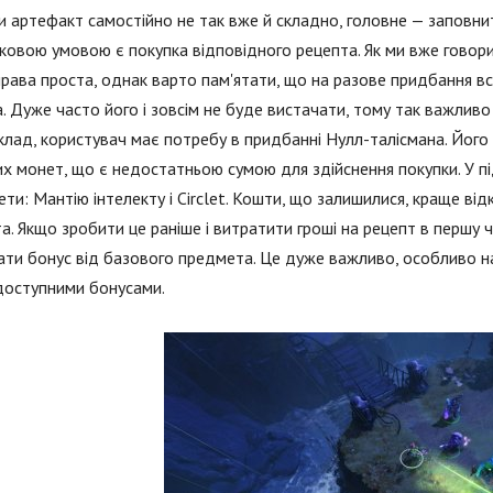
и артефакт самостійно не так вже й складно, головне — заповни
овою умовою є покупка відповідного рецепта. Як ми вже говорил
права проста, однак варто пам'ятати, що на разове придбання вс
. Дуже часто його і зовсім не буде вистачати, тому так важливо
лад, користувач має потребу в придбанні Нулл-талісмана. Його 
х монет, що є недостатньою сумою для здійснення покупки. У п
ти: Мантію інтелекту і Circlet. Кошти, що залишилися, краще від
а. Якщо зробити це раніше і витратити гроші на рецепт в першу 
ти бонус від базового предмета. Це дуже важливо, особливо на 
доступними бонусами.