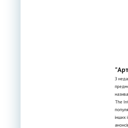
"Арт
З неда
предме
назива
The In
популя
інших 
анонсі