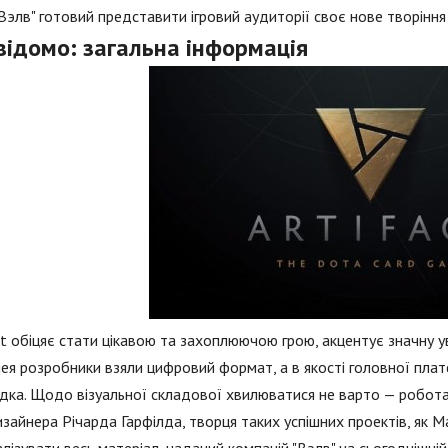
"Вэлв" готовий представити ігровий аудиторії своє нове творіння 
відомо: загальна інформація
ct обіцяє стати цікавою та захоплюючою грою, акцентує значну у
ея розробники взяли цифровий формат, а в якості головної пла
ка. Щодо візуальної складової хвилюватися не варто — робота 
зайнера Річарда Гарфілда, творця таких успішних проектів, як Ma