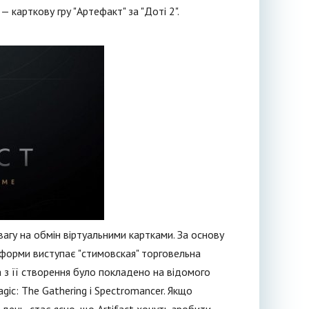
— карткову гру "Артефакт" за "Доті 2".
вагу на обмін віртуальними картками. За основу
тформи виступає "стимовская" торговельна
з її створення було покладено на відомого
gic: The Gathering і Spectromancer. Якщо