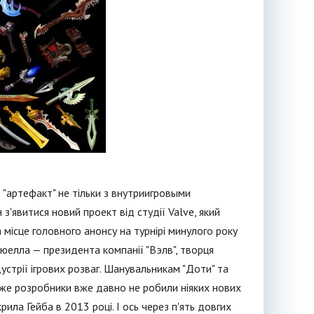
 "артефакт" не тільки з внутриигровыми
з'явитися новий проект від студії Valve, який
а місце головного анонсу на турнірі минулого року
ьюелла — президента компанії "Вэлв", творця
устрії ігрових розваг. Шанувальникам "Доти" та
адже розробники вже давно не робили ніяких нових
ила Гейба в 2013 році. І ось через п'ять довгих