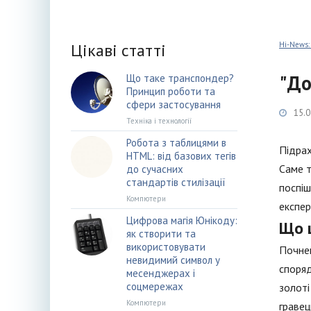
Цікаві статті
Hi-News:
"До
Що таке транспондер?
Принцип роботи та
сфери застосування
15.0
Техніка і технології
Робота з таблицями в
Підрах
HTML: від базових тегів
Саме т
до сучасних
стандартів стилізації
поспіш
Компютери
експер
Цифрова магія Юнікоду:
Що 
як створити та
використовувати
Почнем
невидимий символ у
споряд
месенджерах і
соцмережах
золоті
Компютери
гравец