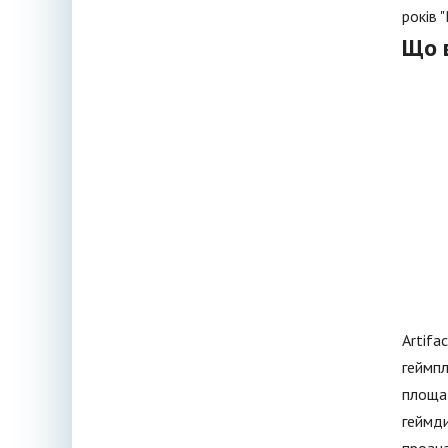
років 
Що 
Artifa
геймпл
площад
геймди