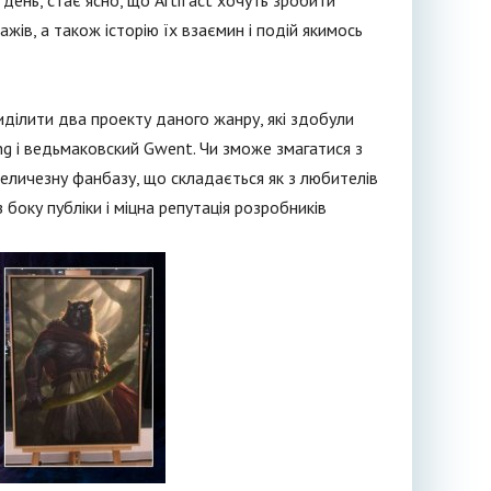
 день, стає ясно, що Artifact хочуть зробити
жів, а також історію їх взаємин і подій якимось
иділити два проекту даного жанру, які здобули
ing і ведьмаковский Gwent. Чи зможе змагатися з
 величезну фанбазу, що складається як з любителів
з боку публіки і міцна репутація розробників