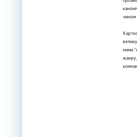
проана
каноні
чином 
Картко
велику
ними "
жанру,
компан