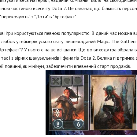
лізувати весь матеріал, наданий компаній "Вэлв" на сьогоднішній
чною частиною всесвіту Dota 2. Це означає, що більшість персона
"перекочують" з "Доти" в "Артефакт".
ві ігри користуються певною популярністю. В даний час можна в
 любов у геймерів усього світу: вищезгаданий Magic: The Gather
Артефакт"? У нього є на це всі шанси. Ще до виходу гра зібрала
 так і з вірних шанувальників і фанатів Dota 2. Велика підтримка 
ії повинні, як мінімум, забезпечити впевнений старт продажів.