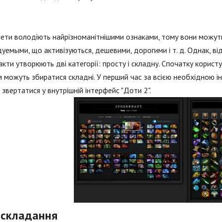
ти володіють найрізноманітнішими ознаками, тому вони можуть 
уемыми, що активізуються, дешевими, дорогими і т. д. Однак, ві
кти утворюють дві категорії: просту і складну. Спочатку користу
 можуть збиратися складні. У перший час за всією необхідною інф
звертатися у внутрішній інтерфейс "Доти 2".
 складання