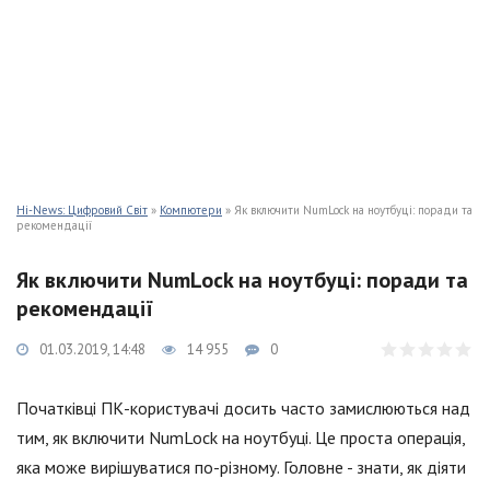
Hi-News: Цифровий Світ
»
Компютери
» Як включити NumLock на ноутбуці: поради та
рекомендації
Як включити NumLock на ноутбуці: поради та
рекомендації
01.03.2019, 14:48
14 955
0
Початківці ПК-користувачі досить часто замислюються над
тим, як включити NumLock на ноутбуці. Це проста операція,
яка може вирішуватися по-різному. Головне - знати, як діяти