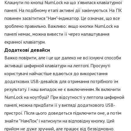
Клацнути по кнопці NumLock на що з'явилася клавіатурної
панелі. На подібному етапі активні дії закінчуються. На ПК
повинен засвітитися "Нам"-індикатор. Це означає, що все
зроблено правильно. Важливо: якщо кнопки NumLock на
панелі немає, можна вивести її через налаштування
екранної клавіатури.
Додаткові девайси
Важко повірити, але і це ще далеко не всі існуючі способи
активації цифирной клавіатури на лептопі. Просунуті
користувачі найчастіше вдаються до використання
додаткових USB-девайсів для отримання потрібного їм
результату. І наш випадок не є виключенням. Як включити
NumLock на ноутбуці? При відсутності у лептопа цифирной
панелі, можна придбати її у вигляді додаткового USB-
пристрої. Після цього доведеться підключити оне, а потім
знайти "НамЛок" і натиснути на відповідну кнопку. Цей
прийом не дуже зручний, але працює від безвідмовно.