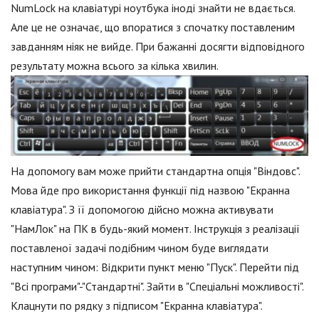
NumLock на клавіатурі ноутбука іноді знайти не вдається.
Але це не означає, що впоратися з спочатку поставленим
завданням ніяк не вийде. При бажанні досягти відповідного
результату можна всього за кілька хвилин.
На допомогу вам може прийти стандартна опція "Віндовс".
Мова йде про використання функції під назвою "Екранна
клавіатура". З її допомогою дійсно можна активувати
"НамЛок" на ПК в будь-який момент. Інструкція з реалізації
поставленої задачі подібним чином буде виглядати
наступним чином: Відкрити пункт меню "Пуск". Перейти під
"Всі програми"-"Стандартні". Зайти в "Спеціальні можливості".
Клацнути по рядку з підписом "Екранна клавіатура".