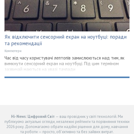
Як відключити сенсорний екран на ноутбуці: поради
та рекомендації
Компютери
Час від часу користувачі лептопів замислюються над тим, як
вимкнути сенсорний екран на ноутбуці. Під цим терміном
зазвичай маються на увазі тачпади
Hi-News: Цифровий Світ
— ваш провідник у світі технологій. Ми
публікуємо актуальні огляди, незалежні рейтинги та порівняння техніки
2026 року. Допомагаємо обрати надійні рішення для дому, навчання
та роботи — просто, об’єктивно та без зайвих витрат.