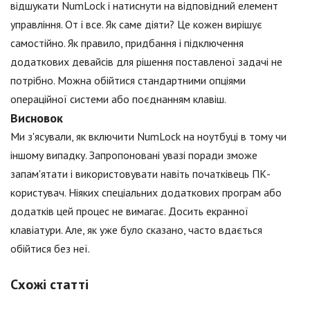
відшукати NumLock і натиснути на відповідний елемент
управління. От і все. Як саме діяти? Це кожен вирішує
самостійно. Як правило, придбання і підключення
додаткових девайсів для рішення поставленої задачі не
потрібно. Можна обійтися стандартними опціями
операційної системи або поєднанням клавіш.
Висновок
Ми з'ясували, як включити NumLock на ноутбуці в тому чи
іншому випадку. Запропоновані увазі поради зможе
запам'ятати і використовувати навіть початківець ПК-
користувач. Ніяких спеціальних додаткових програм або
додатків цей процес не вимагає. Досить екранної
клавіатури. Але, як уже було сказано, часто вдається
обійтися без неї.
Схожі статті