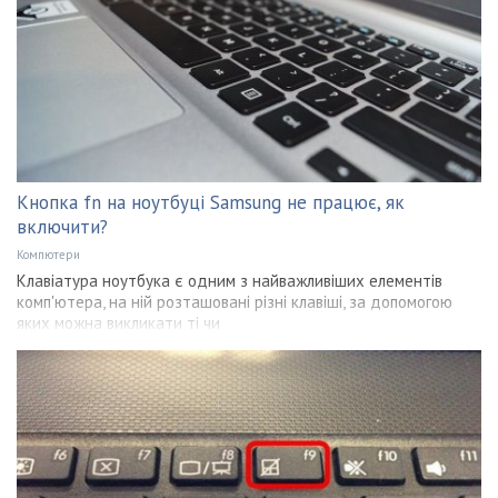
Кнопка fn на ноутбуці Samsung не працює, як
включити?
Компютери
Клавіатура ноутбука є одним з найважливіших елементів
комп'ютера, на ній розташовані різні клавіші, за допомогою
яких можна викликати ті чи