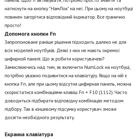
панель. Щоб її активувати, потрібно просто знайти та
натиснути на кнопку "НамЛок" на неї. При цьому на ноутбуці
повинен загорітися відповідний індикатор. Все гранично
просто!
Допомога кнопки Fn
Запропоноване раніше рішення підходить далеко не для
всіх моделей ноутбуків. Деякі з них не мають окремої
цифирной панелі. Що ж робити користувачеві?
Замислюючись над тим, як включити NumLock на ноутбуці,
потрібно уважно подивитися на клавіатуру. Якщо на ній є
кнопка Fn, але при цьому відсутня цифирная панель, можна
скористатися комбінаціями клавіш Fn + F10 (1112). Часто
доводиться підбирати відповідну комбінацію методом
підбору. Так в кінцевому підсумку користувач зможе
досягти необхідного результату.
Екранна клавіатура