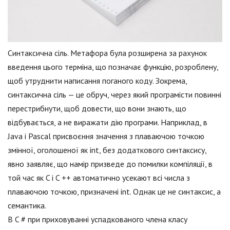
Синтаксична сіль. Метафора була розширена за рахунок
введення цього терміна, що позначає функцію, розроблену,
щоб утруднити написання поганого коду. Зокрема,
синтаксична сіль — це обруч, через який програмісти повинні
перестрибнути, щоб довести, що вони знають, що
відбувається, а не виражати дію програми. Наприклад, в
Java і Pascal присвоєння значення з плаваючою точкою
змінної, оголошеної як int, без додаткового синтаксису,
явно заявляє, що намір призведе до помилки компіляції, в
той час як C і C ++ автоматично усекают всі числа з
плаваючою точкою, призначені int. Однак це не синтаксис, а
семантика.
В C # при приховуванні успадкованого члена класу