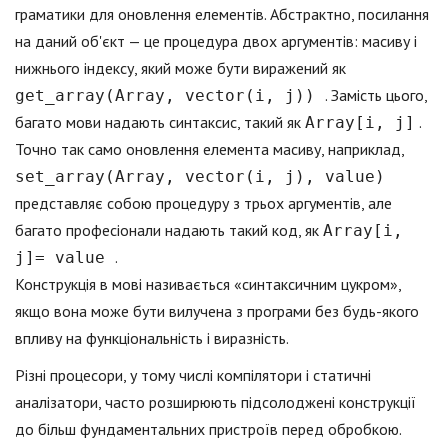
граматики для оновлення елементів. Абстрактно, посилання
на даний об'єкт — це процедура двох аргументів: масиву і
нижнього індексу, який може бути виражений як
. Замість цього,
get_array(Array, vector(i, j))
багато мови надають синтаксис, такий як
.
Array[i, j]
Точно так само оновлення елемента масиву, наприклад,
set_array(Array, vector(i, j), value)
представляє собою процедуру з трьох аргументів, але
багато професіонали надають такий код, як
Array[i,
.
j]= value
Конструкція в мові називається «синтаксичним цукром»,
якщо вона може бути вилучена з програми без будь-якого
впливу на функціональність і виразність.
Різні процесори, у тому числі компілятори і статичні
аналізатори, часто розширюють підсолоджені конструкції
до більш фундаментальних пристроїв перед обробкою.