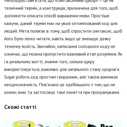
Необхідно пам'ятати, що «синтаксичний цукор» — це не
технічний термін, а конструкція, призначена для того, щоб
допомогти описати спосіб вираження мови. Простіше
кажучи, даний термін має на увазі оптимізований код для
людей. Мета полягає в тому, щоб спростити синтаксис, щоб
його було легко читати, навіть якщо це зменшує деяку
технічну ясність. Звичайно, написання солодкого коду не
означає, що можна пропустити важливий етап розуміння. Як
і в реальному житті, знання того, скільки цукру
використовується, важливо для загального стану здоров'я.
Sugar робить код простим і виразним, але також викликає
неоднозначність. Пов'язано це здебільшого з тим, що не
кожен знає та застосовує таке поняття при програмуванні.
Схожі статті