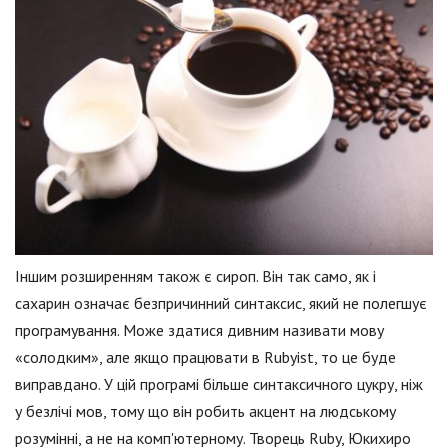
Іншим розширенням також є сироп. Він так само, як і
сахарин означає безпричинний синтаксис, який не полегшує
програмування. Може здатися дивним називати мову
«солодким», але якщо працювати в Rubyist, то це буде
виправдано. У цій програмі більше синтаксичного цукру, ніж
у безлічі мов, тому що він робить акцент на людському
розумінні, а не на комп'ютерному. Творець Ruby, Юкихиро