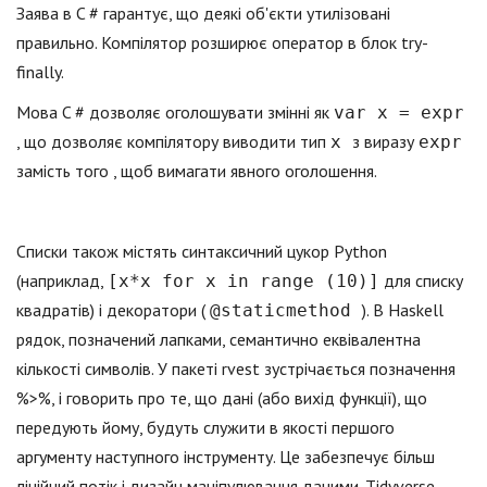
Заява в C # гарантує, що деякі об'єкти утилізовані
правильно. Компілятор розширює оператор в блок try-
finally.
Мова C # дозволяє оголошувати змінні як
var x = expr
, що дозволяє компілятору виводити тип
з виразу
x
expr
замість того , щоб вимагати явного оголошення.
Списки також містять синтаксичний цукор Python
(наприклад,
для списку
[x*x for x in range (10)]
квадратів) і декоратори (
). В Haskell
@staticmethod
рядок, позначений лапками, семантично еквівалентна
кількості символів. У пакеті rvest зустрічається позначення
%>%, і говорить про те, що дані (або вихід функції), що
передують йому, будуть служити в якості першого
аргументу наступного інструменту. Це забезпечує більш
лінійний потік і дизайн маніпулювання даними. Tidyverse