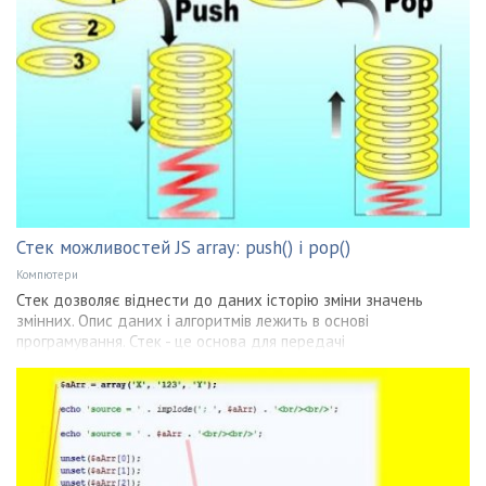
Стек можливостей JS array: push() і pop()
Компютери
Стек дозволяє віднести до даних історію зміни значень
змінних. Опис даних і алгоритмів лежить в основі
програмування. Стек - це основа для передачі