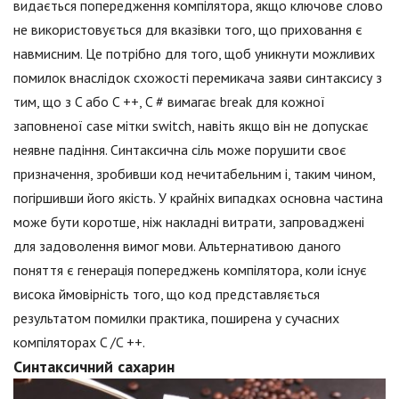
видається попередження компілятора, якщо ключове слово
не використовується для вказівки того, що приховання є
навмисним. Це потрібно для того, щоб уникнути можливих
помилок внаслідок схожості перемикача заяви синтаксису з
тим, що з C або C ++, C # вимагає break для кожної
заповненої case мітки switch, навіть якщо він не допускає
неявне падіння. Синтаксична сіль може порушити своє
призначення, зробивши код нечитабельним і, таким чином,
погіршивши його якість. У крайніх випадках основна частина
може бути коротше, ніж накладні витрати, запроваджені
для задоволення вимог мови. Альтернативою даного
поняття є генерація попереджень компілятора, коли існує
висока ймовірність того, що код представляється
результатом помилки практика, поширена у сучасних
компіляторах C /C ++.
Синтаксичний сахарин