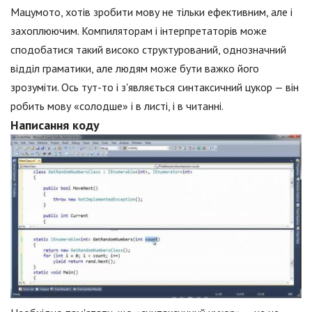
Мацумото, хотів зробити мову не тільки ефективним, але і
захоплюючим. Компиляторам і інтерпретаторів може
сподобатися такий високо структурований, однозначний
відділ граматики, але людям може бути важко його
зрозуміти. Ось тут-то і з'являється синтаксичний цукор — він
робить мову «солодше» і в листі, і в читанні.
Написання коду