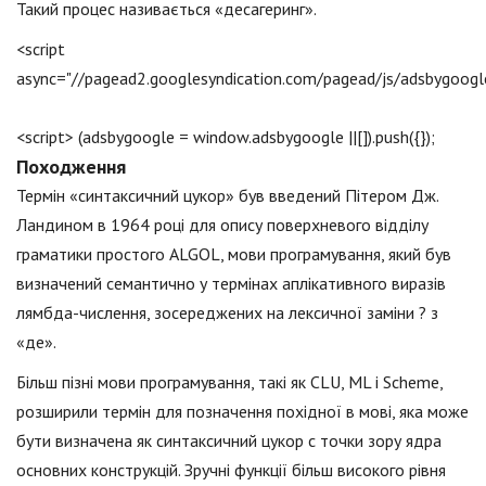
Такий процес називається «десагеринг».
<script
async="//pagead2.googlesyndication.com/pagead/js/adsbygoogle
<script> (adsbygoogle = window.adsbygoogle ||[]).push({});
Походження
Термін «синтаксичний цукор» був введений Пітером Дж.
Ландином в 1964 році для опису поверхневого відділу
граматики простого ALGOL, мови програмування, який був
визначений семантично у термінах аплікативного виразів
лямбда-числення, зосереджених на лексичної заміни ? з
«де».
Більш пізні мови програмування, такі як CLU, ML і Scheme,
розширили термін для позначення похідної в мові, яка може
бути визначена як синтаксичний цукор c точки зору ядра
основних конструкцій. Зручні функції більш високого рівня