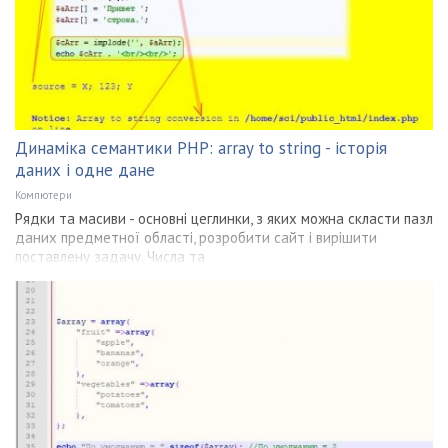
Динаміка семантики PHP: array to string - історія
даних і одне дане
Компютери
Рядки та масиви - основні цеглинки, з яких можна скласти пазл
даних предметної області, розробити сайт і вирішити
поставлену задачу. Числа та