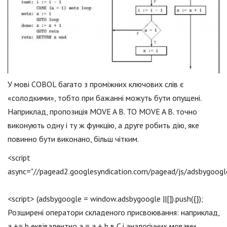
У мові COBOL багато з проміжних ключових слів є
«солодкими», тобто при бажанні можуть бути опущені.
Наприклад, пропозиція MOVE A B. TO MOVE A B. точно
виконують одну і ту ж функцію, а друге робить дію, яке
повинно бути виконано, більш чітким.
<script
async="//pagead2.googlesyndication.com/pagead/js/adsbygoogle
<script> (adsbygoogle = window.adsbygoogle ||[]).push({});
Розширені оператори складеного присвоювання: наприклад,
a += b еквівалентно a = a + b в C і аналогічних мовами,