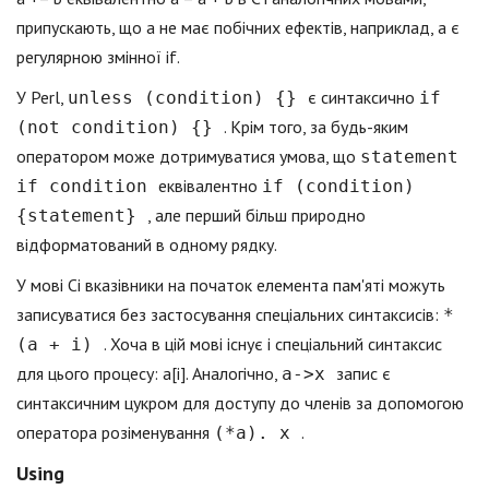
припускають, що a не має побічних ефектів, наприклад, a є
регулярною змінної if.
У Perl,
є синтаксично
unless (condition) {}
if
. Крім того, за будь-яким
(not condition) {}
оператором може дотримуватися умова, що
statement
еквівалентно
if condition
if (condition)
, але перший більш природно
{statement}
відформатований в одному рядку.
У мові Сі вказівники на початок елемента пам'яті можуть
записуватися без застосування спеціальних синтаксисів:
*
. Хоча в цій мові існує і спеціальний синтаксис
(a + i)
для цього процесу: a[i]. Аналогічно,
запис є
a->x
синтаксичним цукром для доступу до членів за допомогою
оператора розіменування
.
(*a). x
Using