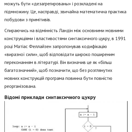
можуть бути «дезагрегированы» і розкладені на
підмножину. Це, насправді, звичайна математична практика
побудови з примітивів.
Спираючись на відмінність Ландін між основними мовними
конструкціями і властивостями синтаксичного цукру, в 1991
році Матіас Феллайзен запропонував кодифікацію
«виразної сили», щоб відповідати широко поширеним
переконанням в літературі. Він визначив це як «більш
багатозначний», щоб позначити, що без розглянутих
мовних конструкцій програма повинна бути повністю
реорганізована.
Відомі приклади синтаксичного цукру