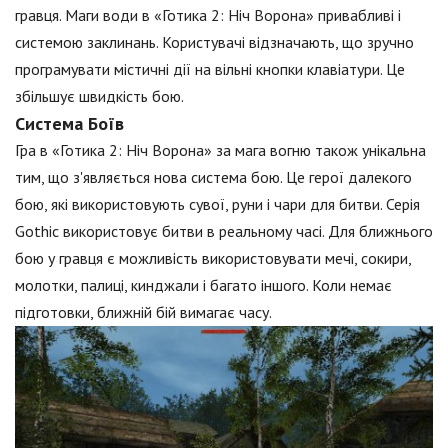
гравця. Маги води в «Готика 2: Ніч Ворона» привабливі і
системою заклинань. Користувачі відзначають, що зручно
програмувати містичні дії на вільні кнопки клавіатури. Це
збільшує швидкість бою.
Система Боїв
Гра в «Готика 2: Ніч Ворона» за мага вогню також унікальна
тим, що з'являється нова система бою. Це герої далекого
бою, які використовують сувої, руни і чари для битви. Серія
Gothic використовує битви в реальному часі. Для ближнього
бою у гравця є можливість використовувати мечі, сокири,
молотки, палиці, кинджали і багато іншого. Коли немає
підготовки, ближній бій вимагає часу.