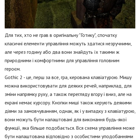
Для тих, хто не грав в оригінальну "Готику", спочатку
класичні елементи управління можуть здатися незручними,
але через годину або два вони знайдуть їх такими ж
природними і комфортними для управління головним
героєм.
Gothic 2 - це, перш за все, гра, керована клавіатурою. Мишу
можна використовувати для деяких речей, наприклад, для
зміни напрямку руху, а також перегляду вгору і вниз, але на
екрані немає курсору. Кнопки миші також керують деякими
діями за замовчуванням, однак, як і у випадку з клавіатурою,
вони можуть бути налаштовані для виконання будь-якої
функції, яка більше подобається. Вся схема управління може
бути налаштована відповідно з особистими уподобаннями