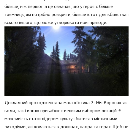
більше, ніж першої, а це означає, що у героя є більше
таємниць, які потрібно розкрити, більше істот для вбивства і
всього іншого, що може утворювати нові пригоди.
Докладний проходження за мага «Готика 2: Ніч Ворона» як
води, так і вогню приваблює великим вибором локацій. Є
можливість стати лідером культу і битися з містичними
лиходіями, які ховаються в долинах, надра та горах. Щоб не