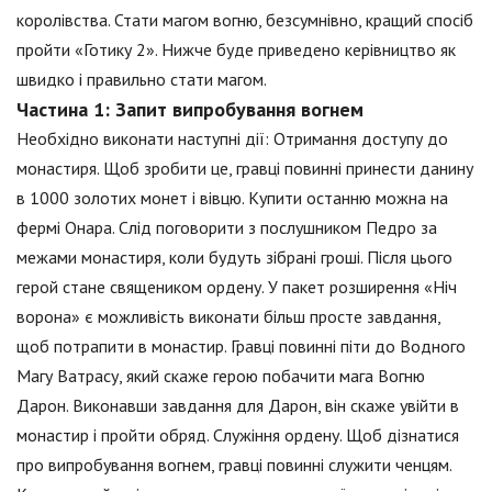
королівства. Стати магом вогню, безсумнівно, кращий спосіб
пройти «Готику 2». Нижче буде приведено керівництво як
швидко і правильно стати магом.
Частина 1: Запит випробування вогнем
Необхідно виконати наступні дії: Отримання доступу до
монастиря. Щоб зробити це, гравці повинні принести данину
в 1000 золотих монет і вівцю. Купити останню можна на
фермі Онара. Слід поговорити з послушником Педро за
межами монастиря, коли будуть зібрані гроші. Після цього
герой стане священиком ордену. У пакет розширення «Ніч
ворона» є можливість виконати більш просте завдання,
щоб потрапити в монастир. Гравці повинні піти до Водного
Магу Ватрасу, який скаже герою побачити мага Вогню
Дарон. Виконавши завдання для Дарон, він скаже увійти в
монастир і пройти обряд. Служіння ордену. Щоб дізнатися
про випробування вогнем, гравці повинні служити ченцям.