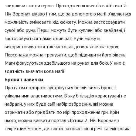
завдаючи шкоди герою. Проходження квестів в «Готика 2:
Ніч Ворона» цікаво і тим, що за допомогою магії з'являється
можливість змінювати хід сюжету. Можна застосовувати
сувої або руни. Перші можуть бути куплені або знайдені, і
застосовуються тільки один раз. Руни можуть
використовуватися так часто, як дозволяє мана героя.
Персонажа можна тренувати, щоб підвищити його рівень.
Маги фокусуються здебільшого на рунах для бою. У них є
здатність вивчати кола магії.
Броня і навички
Протягом подорожі зустрінуться безліч видів броні з
унікальними властивостями. В яку б гільдію користувачі не
набрали, у них буде свій набір озброєння, які можна
отримати або придбати по мірі проходження гри. Крім
цього, можна виявити портал «Готика 2: Ніч Ворона» з
секретним місцем, де також заховані цінні речі та екіпіровка.