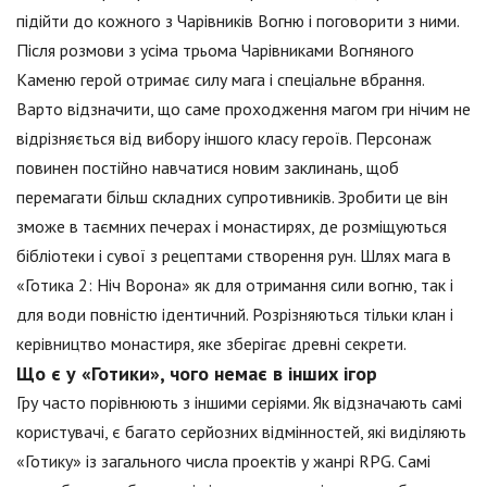
підійти до кожного з Чарівників Вогню і поговорити з ними.
Після розмови з усіма трьома Чарівниками Вогняного
Каменю герой отримає силу мага і спеціальне вбрання.
Варто відзначити, що саме проходження магом гри нічим не
відрізняється від вибору іншого класу героїв. Персонаж
повинен постійно навчатися новим заклинань, щоб
перемагати більш складних супротивників. Зробити це він
зможе в таємних печерах і монастирях, де розміщуються
бібліотеки і сувої з рецептами створення рун. Шлях мага в
«Готика 2: Ніч Ворона» як для отримання сили вогню, так і
для води повністю ідентичний. Розрізняються тільки клан і
керівництво монастиря, яке зберігає древні секрети.
Що є у «Готики», чого немає в інших ігор
Гру часто порівнюють з іншими серіями. Як відзначають самі
користувачі, є багато серйозних відмінностей, які виділяють
«Готику» із загального числа проектів у жанрі RPG. Самі