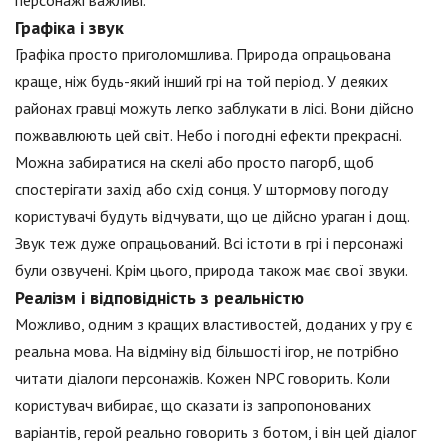
Графіка і звук
Графіка просто приголомшлива. Природа опрацьована
краще, ніж будь-який інший грі на той період. У деяких
районах гравці можуть легко заблукати в лісі. Вони дійсно
пожвавлюють цей світ. Небо і погодні ефекти прекрасні.
Можна забиратися на скелі або просто пагорб, щоб
спостерігати захід або схід сонця. У штормову погоду
користувачі будуть відчувати, що це дійсно ураган і дощ.
Звук теж дуже опрацьований. Всі істоти в грі і персонажі
були озвучені. Крім цього, природа також має свої звуки.
Реалізм і відповідність з реальністю
Можливо, одним з кращих властивостей, доданих у гру є
реальна мова. На відміну від більшості ігор, не потрібно
читати діалоги персонажів. Кожен NPC говорить. Коли
користувач вибирає, що сказати із запропонованих
варіантів, герой реально говорить з ботом, і він цей діалог