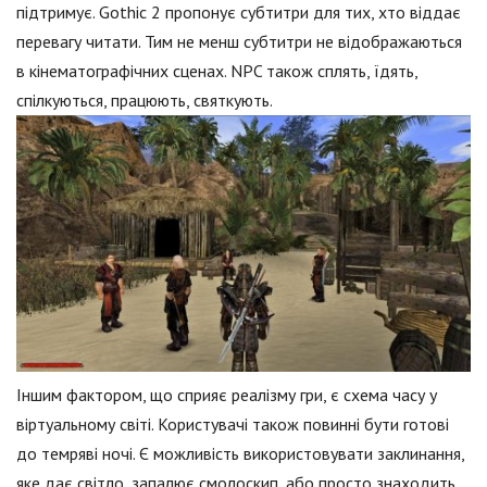
підтримує. Gothic 2 пропонує субтитри для тих, хто віддає
перевагу читати. Тим не менш субтитри не відображаються
в кінематографічних сценах. NPC також сплять, їдять,
спілкуються, працюють, святкують.
Іншим фактором, що сприяє реалізму гри, є схема часу у
віртуальному світі. Користувачі також повинні бути готові
до темряві ночі. Є можливість використовувати заклинання,
яке дає світло, запалює смолоскип, або просто знаходить