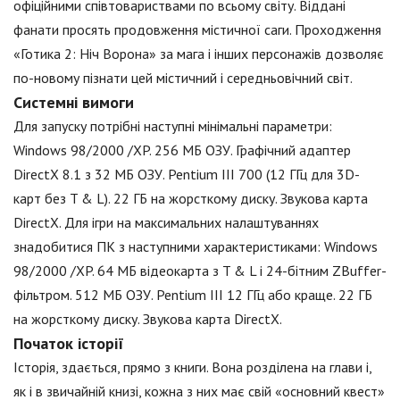
офіційними співтовариствами по всьому світу. Віддані
фанати просять продовження містичної саги. Проходження
«Готика 2: Ніч Ворона» за мага і інших персонажів дозволяє
по-новому пізнати цей містичний і середньовічний світ.
Системні вимоги
Для запуску потрібні наступні мінімальні параметри:
Windows 98/2000 /XP. 256 МБ ОЗУ. Графічний адаптер
DirectX 8.1 з 32 МБ ОЗУ. Pentium III 700 (12 ГГц для 3D-
карт без T & L). 22 ГБ на жорсткому диску. Звукова карта
DirectX. Для ігри на максимальних налаштуваннях
знадобитися ПК з наступними характеристиками: Windows
98/2000 /XP. 64 МБ відеокарта з T & L і 24-бітним ZBuffer-
фільтром. 512 МБ ОЗУ. Pentium III 12 ГГц або краще. 22 ГБ
на жорсткому диску. Звукова карта DirectX.
Початок історії
Історія, здається, прямо з книги. Вона розділена на глави і,
як і в звичайній книзі, кожна з них має свій «основний квест»