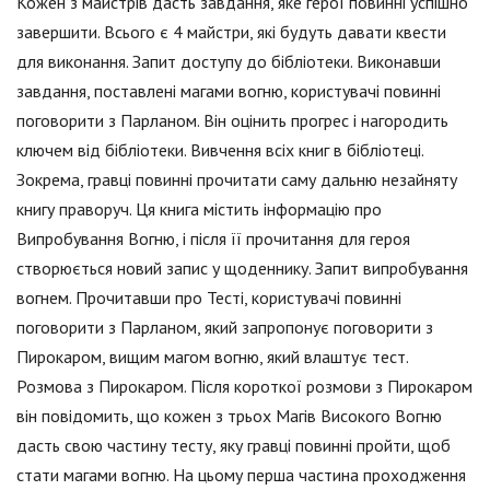
Кожен з майстрів дасть завдання, яке герої повинні успішно
завершити. Всього є 4 майстри, які будуть давати квести
для виконання. Запит доступу до бібліотеки. Виконавши
завдання, поставлені магами вогню, користувачі повинні
поговорити з Парланом. Він оцінить прогрес і нагородить
ключем від бібліотеки. Вивчення всіх книг в бібліотеці.
Зокрема, гравці повинні прочитати саму дальню незайняту
книгу праворуч. Ця книга містить інформацію про
Випробування Вогню, і після її прочитання для героя
створюється новий запис у щоденнику. Запит випробування
вогнем. Прочитавши про Тесті, користувачі повинні
поговорити з Парланом, який запропонує поговорити з
Пирокаром, вищим магом вогню, який влаштує тест.
Розмова з Пирокаром. Після короткої розмови з Пирокаром
він повідомить, що кожен з трьох Магів Високого Вогню
дасть свою частину тесту, яку гравці повинні пройти, щоб
стати магами вогню. На цьому перша частина проходження