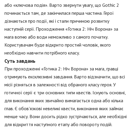
або «ключова подія». Варто звернути увагу, що Gothic 2
починається там, де закінчилася перша частина. Герої
дізнаються про події, які і стали причиною розвитку
наступній серії. Проходження «Готика 2: Ніч Ворона» за
мага вогню або води неможливо з самого початку.
Користувачам буде відкрито простий чоловік, якого
необхідно навчити потрібного класу.
Суть завдань
При проходженні «Готика 2: Ніч Ворона» за мага, гравці
отримують ексклюзивні завдання. Варто відзначити, що всі
місії різняться в залежності від обраного класу героя. У
готичної серії є три основних типи квестів. Існують основні,
для виконання яких звичайно вимагається одна або кілька
глав. Є обов'язкові невеликі квести, виконання яких займає
менше часу. Вони досить рідко зустрічаються, але необхідні
для відкриття наступного етапу або повороту подій.