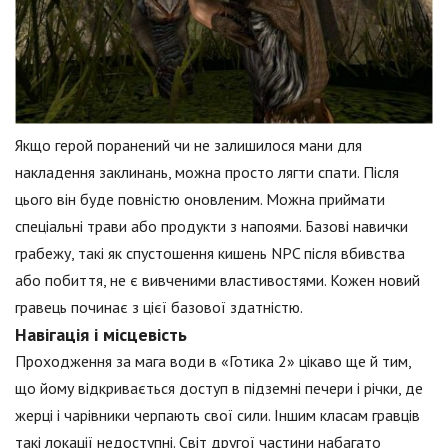
Якщо герой поранений чи не залишилося мани для
накладення заклинань, можна просто лягти спати. Після
цього він буде повністю оновленим. Можна приймати
спеціальні трави або продукти з напоями. Базові навички
грабежу, такі як спустошення кишень NPC після вбивства
або побиття, не є вивченими властивостями. Кожен новий
гравець починає з цієї базової здатністю.
Навігація і місцевість
Проходження за мага води в «Готика 2» цікаво ще й тим,
що йому відкривається доступ в підземні печери і річки, де
жерці і чарівники черпають свої сили. Іншим класам гравців
такі локації недоступні. Світ другої частини набагато