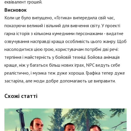
еквівалент грошей.
Висновок
Коли це було випущено, «Готика» випередила свій час,
показуючи великий і вільний для вивчення світу. У проекті
гарна історія з кількома кумедними персонажами - видатне
озвучування насправді краща особливість цього жанру. Щоб
насолодитися цією грою, користувачам потрібні дві речі:
терпіння і майстерність у бойовій техніці. Бойова анімація
краще, ніж у багатьох більш нових іграх, NPC ведуть себе
реалістично, і музика теж дуже хороша. Графіка тепер дуже
застаріла, але моди добре допомагають це виправити.
Схожі статті