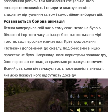
розробники робили такі відхилення спеціально, щоб
розширити можливість і створити власну всесвіт з
відкритим віртуальним світом і самостійним вибором дій.
Розвивається бойова анімація
Готика випередила свій час в тому сенсі, якого не було в
більшості ігор того часу: анімація бою змінюється по мірі
того, як ваш персонаж навчається. Крім продовження
«Готики» і доповнення до сіквелу, подібних змін в інших
проектах не було. Наприклад, коли користувач починає гру,
його персонаж не знає, як правильно розмахувати мечем.
Всякий раз, коли він замахується, є послідовність анімації,
яка ясно показує його відсутність досвіду.