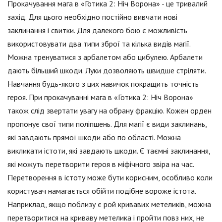
Прокачування мага в «Готика 2: Ніч Ворона» - це тривалий
захід. Для цього необхідно постійно вивчати нові
заклинання і свитки. Для далекого бою є можливість
використовувати два типи зброї та кілька видів магії.
Можна тренуватися з арбалетом або цибулею. Арбалети
дають більший шкоди. Луки дозволяють швидше стріляти.
Навчання будь-якого з цих навичок покращить точність
героя. При прокачуванні мага в «Готика 2: Ніч Ворона»
також слід звертати увагу на обрану фракцію. Кожен орден
пропонує свої типи поліпшень. Для магії є види заклинань,
які завдають прямої шкоди або по області. Можна
викликати істоти, які завдають шкоди. Є таємні заклинання,
які можуть перетворити героя в міфічного звіра на час.
Перетворення в істоту може бути корисним, особливо коли
користувач намагається обійти подібне вороже істота.
Наприклад, якщо поблизу є рой кривавих метеликів, можна
перетворитися на криваву метелика і пройти повз них, не