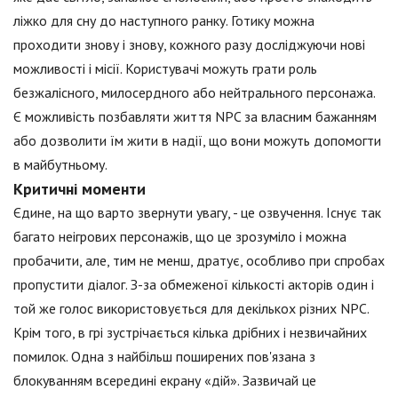
ліжко для сну до наступного ранку. Готику можна
проходити знову і знову, кожного разу досліджуючи нові
можливості і місії. Користувачі можуть грати роль
безжалісного, милосердного або нейтрального персонажа.
Є можливість позбавляти життя NPC за власним бажанням
або дозволити їм жити в надії, що вони можуть допомогти
в майбутньому.
Критичні моменти
Єдине, на що варто звернути увагу, - це озвучення. Існує так
багато неігрових персонажів, що це зрозуміло і можна
пробачити, але, тим не менш, дратує, особливо при спробах
пропустити діалог. З-за обмеженої кількості акторів один і
той же голос використовується для декількох різних NPC.
Крім того, в грі зустрічається кілька дрібних і незвичайних
помилок. Одна з найбільш поширених пов'язана з
блокуванням всередині екрану «дій». Зазвичай це