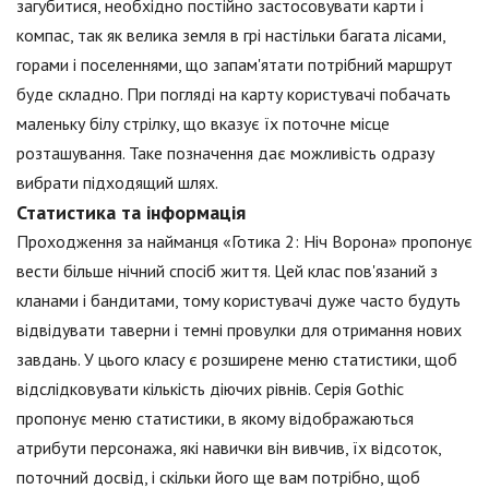
загубитися, необхідно постійно застосовувати карти і
компас, так як велика земля в грі настільки багата лісами,
горами і поселеннями, що запам'ятати потрібний маршрут
буде складно. При погляді на карту користувачі побачать
маленьку білу стрілку, що вказує їх поточне місце
розташування. Таке позначення дає можливість одразу
вибрати підходящий шлях.
Статистика та інформація
Проходження за найманця «Готика 2: Ніч Ворона» пропонує
вести більше нічний спосіб життя. Цей клас пов'язаний з
кланами і бандитами, тому користувачі дуже часто будуть
відвідувати таверни і темні провулки для отримання нових
завдань. У цього класу є розширене меню статистики, щоб
відслідковувати кількість діючих рівнів. Серія Gothic
пропонує меню статистики, в якому відображаються
атрибути персонажа, які навички він вивчив, їх відсоток,
поточний досвід, і скільки його ще вам потрібно, щоб