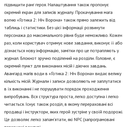
підвищити ранг героя. Налаштування також пропонує
окремий екран для записів журналу. Прокачування мага
вогню «Готика 2: Ніч Ворона» також прямо залежить від
таблиць і статистики. Без цієї інформації розвинути
персонажа до максимального рівня буде неможливо. Кожен
раз, коли користувач отримує нове завдання, виконує її або
дізнається нову інформацію, замітки про це потрапляють у
журнал. Блокнот зручно поділений на розділи. Головне, є
окремий пункт для виконаних місій і діючих завдань.
Авангард магів води в «Готика 2: Ніч Ворона» видає велику
кількість місій. Журнали і записи дозволяють не заплутатися
в їх виконанні і не порушувати порядок проходження
випробувань. Вся структура проста, легко доступна і легко
читається. Існує також розділ, в якому перераховані всі
продавці і інструктори, яких герой зустріне у своїй подорожі.
Це дозволяє легко запам'ятати, які NPC (запрограмовані
персонажі важливі.