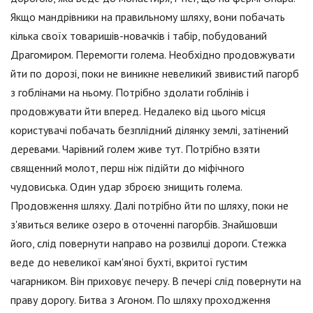
Якщо мандрівники на правильному шляху, вони побачать
кілька своїх товаришів-новачків і табір, побудований
Драгомиром. Перемогти голема. Необхідно продовжувати
йти по дорозі, поки не виникне невеликий звивистий пагорб
з гоблінами на ньому. Потрібно здолати гоблінів і
продовжувати йти вперед. Недалеко від цього місця
користувачі побачать безплідний ділянку землі, затінений
деревами. Чарівний голем живе тут. Потрібно взяти
священний молот, перш ніж підійти до міфічного
чудовиська. Один удар зброєю знищить голема.
Продовження шляху. Далі потрібно йти по шляху, поки не
з'явиться велике озеро в оточенні пагорбів. Знайшовши
його, слід повернути направо на розвилці дороги. Стежка
веде до невеликої кам'яної бухті, вкритої густим
чагарником. Він приховує печеру. В печері слід повернути на
праву дорогу. Битва з Агоном. По шляху проходження