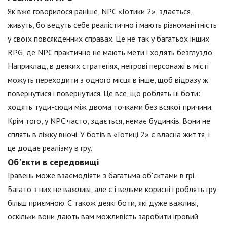
Як вже говорилося раніше, NPC «Готики 2», здається,
живуть, бо ведуть себе реалістично і мають різноманітність
у своїх повсякденних справах. Це не так у багатьох інших
RPG, де NPC практично не мають мети і ходять безглуздо.
Наприклад, в деяких стратегіях, неігрові персонажі в місті
можуть переходити з одного місця в інше, щоб відразу ж
повернутися і повернутися. Це все, що роблять ці боти:
ходять туди-сюди між двома точками без всякої причини.
Крім того, у NPC часто, здається, немає будинків. Вони не
сплять в ліжку вночі. У ботів в «Готиці 2» є власна життя, і
це додає реалізму в гру.
Об'єкти в середовищі
Гравець може взаємодіяти з багатьма об'єктами в грі.
Багато з них не важливі, але є і вельми корисні і роблять гру
більш приємною. Є також деякі боти, які дуже важливі,
оскільки вони дають вам можливість заробити ігровий