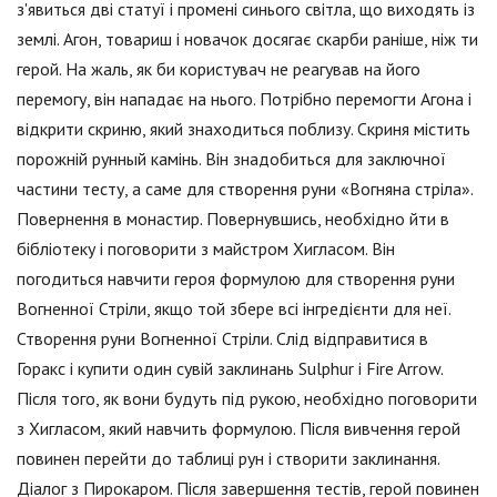
з'явиться дві статуї і промені синього світла, що виходять із
землі. Агон, товариш і новачок досягає скарби раніше, ніж ти
герой. На жаль, як би користувач не реагував на його
перемогу, він нападає на нього. Потрібно перемогти Агона і
відкрити скриню, який знаходиться поблизу. Скриня містить
порожній рунный камінь. Він знадобиться для заключної
частини тесту, а саме для створення руни «Вогняна стріла».
Повернення в монастир. Повернувшись, необхідно йти в
бібліотеку і поговорити з майстром Хигласом. Він
погодиться навчити героя формулою для створення руни
Вогненної Стріли, якщо той збере всі інгредієнти для неї.
Створення руни Вогненної Стріли. Слід відправитися в
Горакс і купити один сувій заклинань Sulphur і Fire Arrow.
Після того, як вони будуть під рукою, необхідно поговорити
з Хигласом, який навчить формулою. Після вивчення герой
повинен перейти до таблиці рун і створити заклинання.
Діалог з Пирокаром. Після завершення тестів, герой повинен