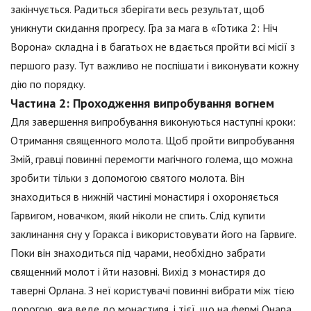
закінчується. Радиться зберігати весь результат, щоб
уникнути скидання прогресу. Гра за мага в «Готика 2: Ніч
Ворона» складна і в багатьох не вдається пройти всі місії з
першого разу. Тут важливо не поспішати і виконувати кожну
дію по порядку.
Частина 2: Проходження випробування вогнем
Для завершення випробування виконуються наступні кроки:
Отримання священного молота. Щоб пройти випробування
Змій, гравці повинні перемогти магічного голема, що можна
зробити тільки з допомогою святого молота. Він
знаходиться в нижній частині монастиря і охороняється
Гарвигом, новачком, який ніколи не спить. Слід купити
заклинання сну у Горакса і використовувати його на Гарвиге.
Поки він знаходиться під чарами, необхідно забрати
священний молот і йти назовні. Вихід з монастиря до
таверні Орлана. З неї користувачі повинні вибрати між тією
дорогою, яка веде до монастиря, і тієї, що на фермі Онара.