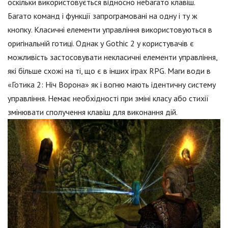
оскільки використовується відносно небагато клавіш.
Багато команд і функції запрограмовані на одну і ту ж
кнопку. Класичні елементи управління використовуються в
оригінальній готиці. Однак у Gothic 2 у користувачів є
можливість застосовувати некласичні елементи управління,
які більше схожі на ті, що є в інших іграх RPG. Маги води в
«Готика 2: Ніч Ворона» як і вогню мають ідентичну систему
управління. Немає необхідності при зміні класу або стихії
змінювати сполучення клавіш для виконання дій.