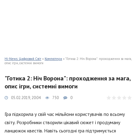
Hi-News: Цифровий Світ
»
Компютери
» "Готика 2: Ніч Ворона": проходження за мага,
опис ігри, системні вимоги
"Готика 2: Ніч Ворона": проходження за мага,
опис ігри, системні вимоги
05.02.2019, 20:04
750
0
Гра підкорила у свій час мільйони користувачів по всьому
світу. Розробники створили цікавий сюжет і продуману
ланцюжок квестів. Навіть сьогодні гра підтримується