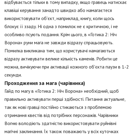
відбувається тільки в тому випадку, якщо гравець натискає
клавіші керування занадто швидко або намагаєтеся
використовувати об'єкт, наприклад, книгу, коли щось
блокує її ззаду. Ні одна з помилок не є критичною, і не
особливо псують подання. Крім цього, в «Готика 2: Ніч
Ворона» руни мага не завжди відразу спрацьовують.
Помилка викликана тим, що користувачі намагаються
відразу активувати велике кількість каменів. Робити це
можна, вичікуючи при активації кожного об'єкта паузи в 1-2
секунди.
Проходження за мага (чарівника)
Гайд по магу в «Готика 2: Ніч Ворона» необхідний, щоб
правильно активувати перші здібності. Питання актуальне,
так як нові гравці постійно стикаються з проблемою
отримання квестів від потрібних персонажів. Чарівники
Вогню володіють здатністю використовувати руйнівні
магічні заклинання. Їх також поважають у всіх куточках