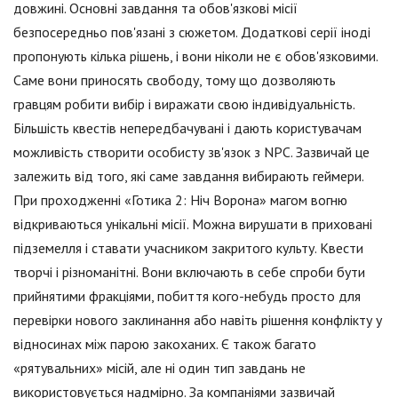
довжині. Основні завдання та обов'язкові місії
безпосередньо пов'язані з сюжетом. Додаткові серії іноді
пропонують кілька рішень, і вони ніколи не є обов'язковими.
Саме вони приносять свободу, тому що дозволяють
гравцям робити вибір і виражати свою індивідуальність.
Більшість квестів непередбачувані і дають користувачам
можливість створити особисту зв'язок з NPC. Зазвичай це
залежить від того, які саме завдання вибирають геймери.
При проходженні «Готика 2: Ніч Ворона» магом вогню
відкриваються унікальні місії. Можна вирушати в приховані
підземелля і ставати учасником закритого культу. Квести
творчі і різноманітні. Вони включають в себе спроби бути
прийнятими фракціями, побиття кого-небудь просто для
перевірки нового заклинання або навіть рішення конфлікту у
відносинах між парою закоханих. Є також багато
«рятувальних» місій, але ні один тип завдань не
використовується надмірно. За компаніями зазвичай