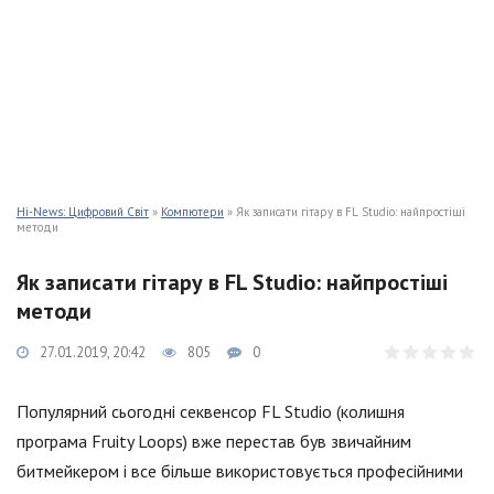
Hi-News: Цифровий Світ
»
Компютери
» Як записати гітару в FL Studio: найпростіші
методи
Як записати гітару в FL Studio: найпростіші
методи
27.01.2019, 20:42
805
0
Популярний сьогодні секвенсор FL Studio (колишня
програма Fruity Loops) вже перестав був звичайним
битмейкером і все більше використовується професійними