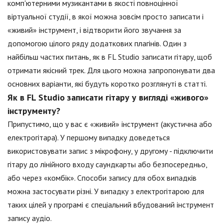
комп'ютерними музикантами в якості повноцінної
віртуальної студії, в якої можна зовсім просто записати і
«живий» інструмент, і відтворити його звучання за
допомогою цілого ряду додаткових плагінів. Один з
найбільш частих питань, як в FL Studio записати гітару, щоб
отримати якісний трек. Для цього можна запропонувати два
основних варіанти, які будуть коротко розглянуті в статті.
Як в FL Studio записати гітару у вигляді «живого»
інструменту?
Припустимо, що у вас є «живий» інструмент (акустична або
електрогітара). У першому випадку доведеться
використовувати запис з мікрофону, у другому - підключити
гітару до лінійного входу саундкарты або безпосередньо,
або через «комбік». Способи запису для обох випадків
можна застосувати різні. У випадку з електрогітарою для
таких цілей у програмі є спеціальний вбудований інструмент
запису аудіо.