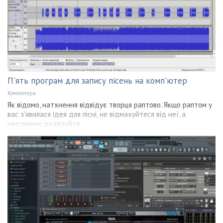
П'ять програм для запису пісень на комп'ютер
Компютери
Як відомо, натхнення відвідує творця раптово. Якщо раптом у
вас з'явилася ідея для пісні, не відмахуйтеся від неї, а
неодмінно реалізуйте.