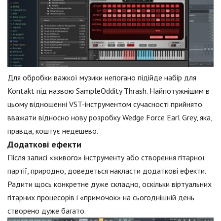
Для обробки важкої музики непогано підійде набір для
Kontakt під назвою SampleOddity Thrash. Найпотужнішим в
цьому відношенні VST-інструментом сучасності прийнято
вважати відносно нову розробку Wedge Force Earl Grey, яка,
правда, коштує недешево.
Додаткові ефекти
Після записі «живого» інструменту або створення гітарної
партії, природно, доведеться накласти додаткові ефекти.
Радити щось конкретне дуже складно, оскільки віртуальних
гітарних процесорів і «примочок» на сьогоднішній день
створено дуже багато.