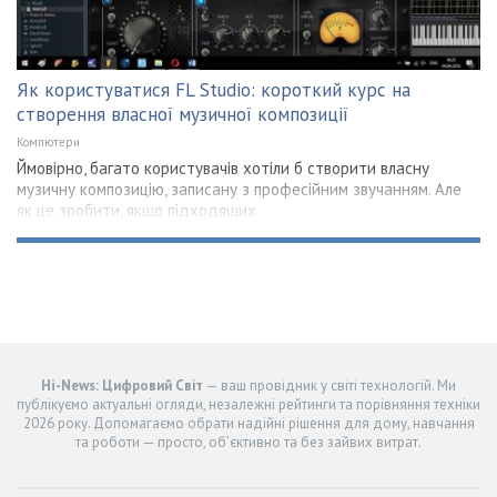
Як користуватися FL Studio: короткий курс на
створення власної музичної композиції
Компютери
Ймовірно, багато користувачів хотіли б створити власну
музичну композицію, записану з професійним звучанням. Але
як це зробити, якщо підходящих
Hi-News: Цифровий Світ
— ваш провідник у світі технологій. Ми
публікуємо актуальні огляди, незалежні рейтинги та порівняння техніки
2026 року. Допомагаємо обрати надійні рішення для дому, навчання
та роботи — просто, об’єктивно та без зайвих витрат.