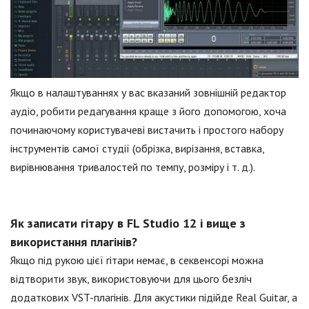
Якщо в налаштуваннях у вас вказаний зовнішній редактор
аудіо, робити редагування краще з його допомогою, хоча
починаючому користувачеві вистачить і простого набору
інструментів самої студії (обрізка, вирізання, вставка,
вирівнювання тривалостей по темпу, розміру і т. д.).
Як записати гітару в FL Studio 12 і вище з
використання плагінів?
Якщо під рукою цієї гітари немає, в секвенсорі можна
відтворити звук, використовуючи для цього безліч
додаткових VST-плагінів. Для акустики підійде Real Guitar, а