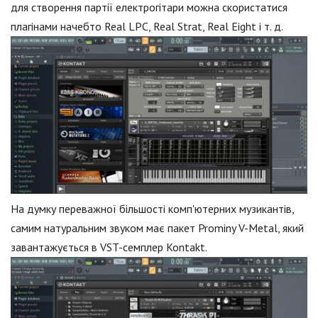
для створення партії електрогітари можна скористатися
плагінами начебто Real LPC, Real Strat, Real Eight і т. д.
На думку переважної більшості комп'ютерних музикантів,
самим натуральним звуком має пакет Prominy V-Metal, який
завантажується в VST-семплер Kontakt.