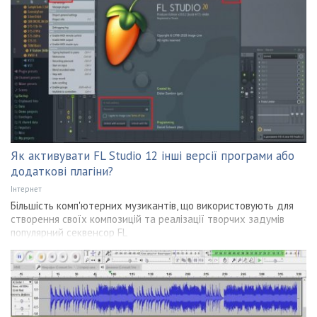
Як активувати FL Studio 12 інші версії програми або
додаткові плагіни?
Інтернет
Більшість комп'ютерних музикантів, що використовують для
створення своїх композицій та реалізації творчих задумів
популярний секвенсор FL