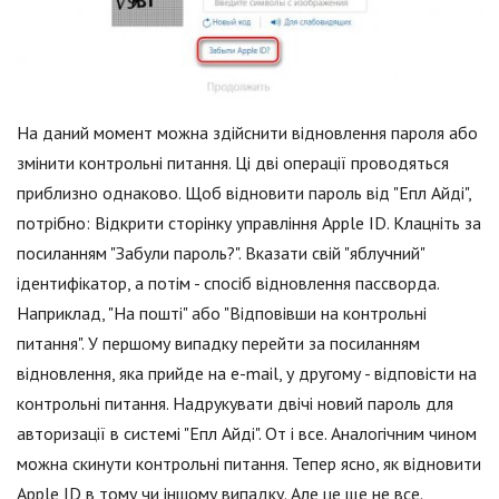
На даний момент можна здійснити відновлення пароля або
змінити контрольні питання. Ці дві операції проводяться
приблизно однаково. Щоб відновити пароль від "Епл Айді",
потрібно: Відкрити сторінку управління Apple ID. Клацніть за
посиланням "Забули пароль?". Вказати свій "яблучний"
ідентифікатор, а потім - спосіб відновлення пассворда.
Наприклад, "На пошті" або "Відповівши на контрольні
питання". У першому випадку перейти за посиланням
відновлення, яка прийде на e-mail, у другому - відповісти на
контрольні питання. Надрукувати двічі новий пароль для
авторизації в системі "Епл Айді". От і все. Аналогічним чином
можна скинути контрольні питання. Тепер ясно, як відновити
Apple ID в тому чи іншому випадку. Але це ще не все.