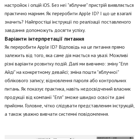
настройок і опцій iOS. Без неї "яблучне" пристрій виявляється
практично марним. Як переробити Apple ID? І що це взагалі
значить? Найпростіші інструкції по реалізації поставленого
завдання допоможуть досягти успіху.
Варіанти інтерпретації питання
Як переробити Apple ID? Відповідь на це питання прямо
залежить від того, яка саме дія мається на увазі. Можливі
різні варіанти розвитку подій. Далі ми вивчимо: зміну "Епл
Айді" на конкретному девайсі; зміна пошти "яблучної"
облікового запису; відновлення пароля або контрольних
питань. Як показує практика, навіть недосвідчений власник
продукції від компанії "Епл" зможе швидко освоїти дані
прийоми. Головне, чітко слідувати представленим інструкцій,
а також уважно вивчати системні повідомлення.