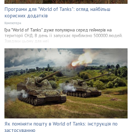
Програми для "World of Tanks": огляд найбільш
корисних додатків
Компютери
Гра "World of Tanks" дуже популярна серед геймерів на
території СНД. В день її запускає приблизно 500000 людей.
Завдяки цьому для неї
Як поміняти пошту в World of Tanks: інструкція по
застосуванню