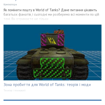
Компютери
Як поміняти пошту в World of Tanks? Дане питання цікавить
багатьох фанатів, і сьогодні ми розберемо всі моменти по цій
темі. Ви отримаєте не тільки
Зона пробиття для World of Tanks: теорія і моди
Техніка і технології