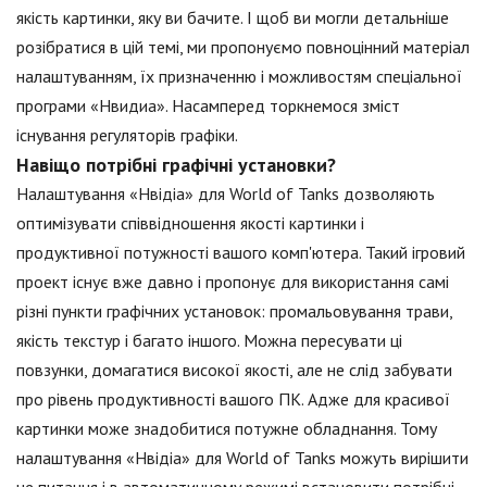
якість картинки, яку ви бачите. І щоб ви могли детальніше
розібратися в цій темі, ми пропонуємо повноцінний матеріал
налаштуванням, їх призначенню і можливостям спеціальної
програми «Нвидиа». Насамперед торкнемося зміст
існування регуляторів графіки.
Навіщо потрібні графічні установки?
Налаштування «Нвідіа» для World of Tanks дозволяють
оптимізувати співвідношення якості картинки і
продуктивної потужності вашого комп'ютера. Такий ігровий
проект існує вже давно і пропонує для використання самі
різні пункти графічних установок: промальовування трави,
якість текстур і багато іншого. Можна пересувати ці
повзунки, домагатися високої якості, але не слід забувати
про рівень продуктивності вашого ПК. Адже для красивої
картинки може знадобитися потужне обладнання. Тому
налаштування «Нвідіа» для World of Tanks можуть вирішити