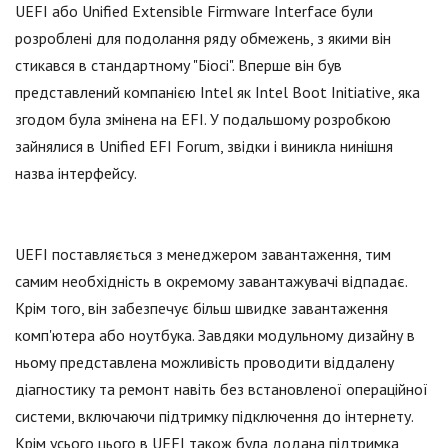
UEFI або Unified Extensible Firmware Interface були
розроблені для подолання ряду обмежень, з якими він
стикався в стандартному "Біосі". Вперше він був
представлений компанією Intel як Intel Boot Initiative, яка
згодом була змінена на EFI. У подальшому розробкою
зайнялися в Unified EFI Forum, звідки і виникла нинішня
назва інтерфейсу.
UEFI поставляється з менеджером завантаження, тим
самим необхідність в окремому завантажувачі відпадає.
Крім того, він забезпечує більш швидке завантаження
комп'ютера або ноутбука. Завдяки модульному дизайну в
ньому представлена можливість проводити віддалену
діагностику та ремонт навіть без встановленої операційної
системи, включаючи підтримку підключення до інтернету.
Крім усього цього в UEFI також була додана підтримка