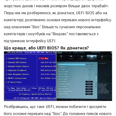
жорстких дисків і масивів розміром більше двох терабайт.
Перш ніж ми розберемося, як дізнатися, UEFI BIOS або на
комп'ютері, розглянемо основні переваги нового інтерфейсу
над класичним "Біос". Більшість сучасних персональних
комп'ютерів і ноутбуків на "Віндовс" поставляються з
підтримкою інтерфейсу UEFI.
Що краще, або UEFI BIOS? Як дізнатися?
Розібравшись, що таке UEFI, можна побачити і зрозуміти
його основні переваги над "Біос". До головних плюсів нового