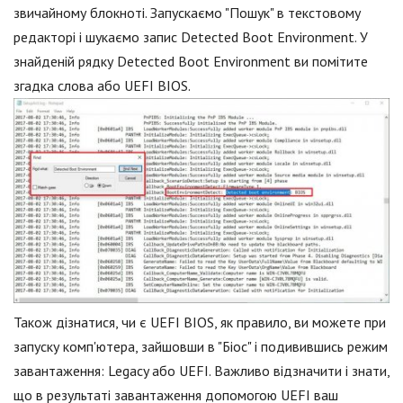
звичайному блокноті. Запускаємо "Пошук" в текстовому
редакторі і шукаємо запис Detected Boot Environment. У
знайденій рядку Detected Boot Environment ви помітите
згадка слова або UEFI BIOS.
Також дізнатися, чи є UEFI BIOS, як правило, ви можете при
запуску комп'ютера, зайшовши в "Біос" і подивившись режим
завантаження: Legacy або UEFI. Важливо відзначити і знати,
що в результаті завантаження допомогою UEFI ваш