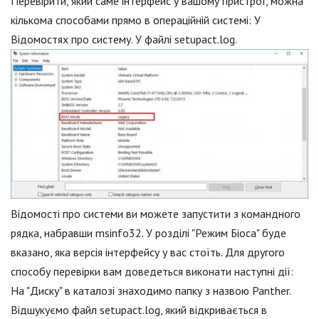
Перевірити, який саме інтерфейс у вашому пристрої, можна
кількома способами прямо в операційній системі: У
Відомостях про систему. У файлі setupact.log.
Відомості про системи ви можете запустити з командного
рядка, набравши msinfo32. У розділі "Режим Біоса" буде
вказано, яка версія інтерфейсу у вас стоїть. Для другого
способу перевірки вам доведеться виконати наступні дії:
На "Диску" в каталозі знаходимо папку з назвою Panther.
Відшукуємо файл setupact.log, який відкривається в