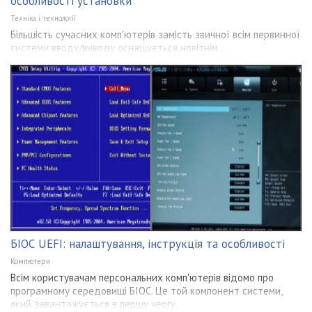
особливості установки
Техніка і технології
Більшість сучасних комп'ютерів замість звичної всім первинної
системи вводу/виводу оснащується новітнім ...
БІОС UEFI: налаштування, інструкція та особливості
Компютери
Всім користувачам персональних комп'ютерів відомо про
програмному середовищі БІОС. Це той компонент системи,
який завантажується в першу чергу,