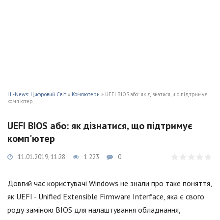
Hi-News: Цифровий Світ
»
Компютери
» UEFI BIOS або: як дізнатися, що підтримує
комп'ютер
UEFI BIOS або: як дізнатися, що підтримує
комп'ютер
11.01.2019, 11:28
1 223
0
Довгий час користувачі Windows не знали про таке поняття,
як UEFI - Unified Extensible Firmware Interface, яка є свого
роду заміною BIOS для налаштування обладнання,