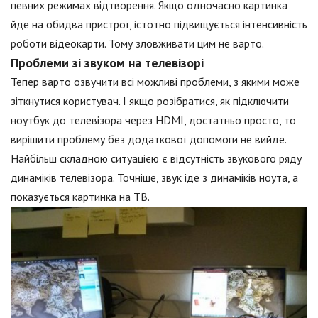
певних режимах відтворення. Якщо одночасно картинка
йде на обидва пристрої, істотно підвищується інтенсивність
роботи відеокарти. Тому зловживати цим не варто.
Проблеми зі звуком на телевізорі
Тепер варто озвучити всі можливі проблеми, з якими може
зіткнутися користувач. І якщо розібратися, як підключити
ноутбук до телевізора через HDMI, достатньо просто, то
вирішити проблему без додаткової допомоги не вийде.
Найбільш складною ситуацією є відсутність звукового ряду
динаміків телевізора. Точніше, звук іде з динаміків ноута, а
показується картинка на ТВ.