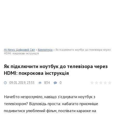
Hi-News: Цифровий Світ
»
Компютери
» Як підключити ноутбук до телевізора через
HDMI: покрокова інструкція
Як підключити ноутбук до телевізора через
HDMI: покрокова інструкція
09.01.2019, 23:55
834
0
Начебто незрозуміло, навіщо з'єднувати ноутбук з
телевізором? Відповідь проста: набагато приємніше
подивитися улюблений фільм, поспівати караоке на