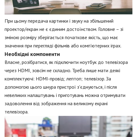
При цьому передача картинки і звуку на збільшений
проектор/екран не є єдиним достоїнством. Головне – зі
зміною розміру зберігається початкове якість, що має
значення при перегляді фільмів або комп'ютерних іграх.
Необхідні компоненти
Власне, розібратися, як підключити ноутбук до телевізора
через HDMI, зовсім не складно. Треба лише мати деякі
комплектуючі: HDMI-провід; лептоп; телевізор. За
допомогою цього шнура пристрої з'єднуються, і після
невеликих налаштувань і приготувань можна отримувати
задоволення від зображення на великому екрані
телевізора.