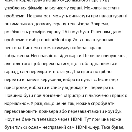
улюблених фільмів на великому екрані. Можливі наступні
проблеми: Незручності можуть виникнути при налаштуванні
оптимального дозволу екрану телевізора. Зокрема,
розбіжність розмірів екрану ТБ і ноутбука. Рішенням даної
проблеми є вибір опції «Монітор 2» в налаштуваннях
лептопа. Система по максимуму підбирає краще
зображення. Несправність відеокарти. Це лише припущення,
але для того щоб переконатися, що з обладнанням все
гаразд, слід перевірити її статус. Для цього потрібно
перейти в панель керування, вибрати пункт «Диспетчер
пристроїв», вибрати в списку відеокарти і перевірити.
Повинно бути повідомлення «Пристрій підключено і працює
нормально». У разі, якщо це не так, можна спробувати
перевстановити драйвера або перезавантажити ноутбук.
Ноут не бачить телевізор через HDMI. Тут причина може
бути тільки одна– несправний сам HDMI-шнур. Таке буває,