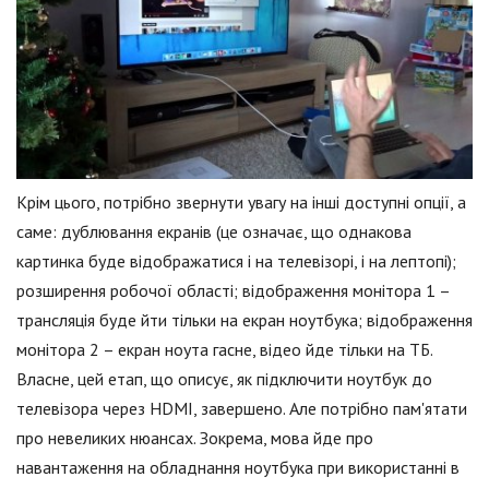
Крім цього, потрібно звернути увагу на інші доступні опції, а
саме: дублювання екранів (це означає, що однакова
картинка буде відображатися і на телевізорі, і на лептопі);
розширення робочої області; відображення монітора 1 –
трансляція буде йти тільки на екран ноутбука; відображення
монітора 2 – екран ноута гасне, відео йде тільки на ТБ.
Власне, цей етап, що описує, як підключити ноутбук до
телевізора через HDMI, завершено. Але потрібно пам'ятати
про невеликих нюансах. Зокрема, мова йде про
навантаження на обладнання ноутбука при використанні в