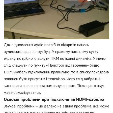
Для відновлення аудіо потрібно відкрити панель
аудиомикшера на ноутбуці. У правому нижньому кутку
екрану, потрібно клацнути ПКМ по іконці динаміка. У меню
слід клацнути по пункту «Пристрої відтворення». Якщо
HDMI-кабель підключений правильно, то в списку пристроїв
повинен бути присутнім і телевізор. Його слід вибрати і
виставити значення «за замовчуванням». Після цього звук
має нормалізуватися.
Основні проблеми при підключенні HDMI-кабелю
Звукові проблеми – це далеко не єдина проблема, яка може
чекати користувача на шляху до якісного перегляду