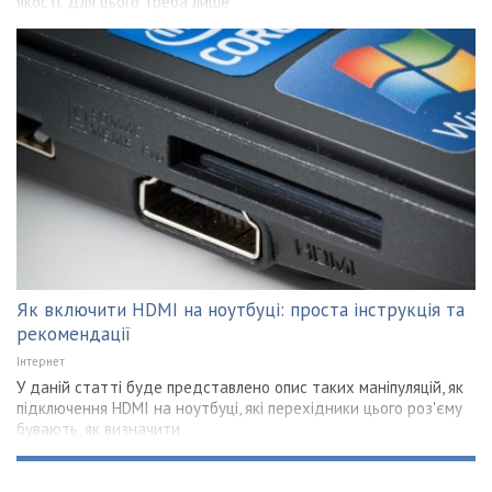
якості. Для цього треба лише
Як включити HDMI на ноутбуці: проста інструкція та
рекомендації
Інтернет
У даній статті буде представлено опис таких маніпуляцій, як
підключення HDMI на ноутбуці, які перехідники цього роз'єму
бувають, як визначити