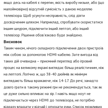
якщо десь на кабелі є перегин, якість виробу низьке, або (що
малоймовірно) відсутній сумісність з даною моделлю
телевізора. Щоб усунути несправність, слід діяти
досвідченим шляхом. Наприклад, спробувати скористатися
іншим шнуром, підключити інший лептоп, або інший
телевізор. Рішення обов'язково буде знайдено.
Висновок
Таким чином, нічого складного підключення двох пристроїв
між собою за допомогою HDMI-кабелю. Зате вигода від
таких дій очевидна – приємний перегляд або ігровий
процес на великому екрані виглядає більш реалістичним, ніж
на лептопі. Логічно ж, що 38-40 дюймів як мінімум
виглядають більш вражаюче, ніж 14-17. До речі, занадто
довго грати в такому режимі гри не рекомендується, так як
це дуже сильно впливає на зір. І навіть якщо ноут не
підключається через HDMI до телевізора, не потрібно
відразу впадати у відчай і опускати руки. Список можливих