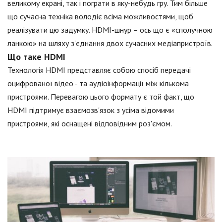
великому екрані, так і пограти в яку-небудь гру. Тим більше
що сучасна техніка володіє всіма можливостями, щоб
реалізувати цю задумку. HDMI-шнур – ось що є «сполучною
ланкою» на шляху з'єднання двох сучасних медіапристроїв.
Що таке HDMI
Технологія HDMI представляє собою спосіб передачі
оцифрованої відео - та аудіоінформації між кількома
пристроями. Перевагою цього формату є той факт, що
HDMI підтримує взаємозв'язок з усіма відомими
пристроями, які оснащені відповідним роз'ємом.