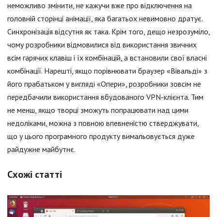
неможливо змінити, не кажучи вже про відключення на
головній сторінці анімації, яка багатьох невимовно дратує.
Синхронізація відсутня як така. Крім того, дещо незрозуміло,
чому розробники відмовилися від використання звичних
всім гарячих клавіш і їх комбінацій, а встановили свої власні
комбінації. Нарешті, якщо порівнювати браузер «Вівальді» з
його прабатьком у вигляді «Опери», розробники зовсім не
передбачили використання вбудованого VPN-клієнта. Тим
не менш, якщо творці зможуть попрацювати над цими
недоліками, можна з повною впевненістю стверджувати,
що у цього програмного продукту вимальовується дуже
райдужне майбутнє.
Схожі статті