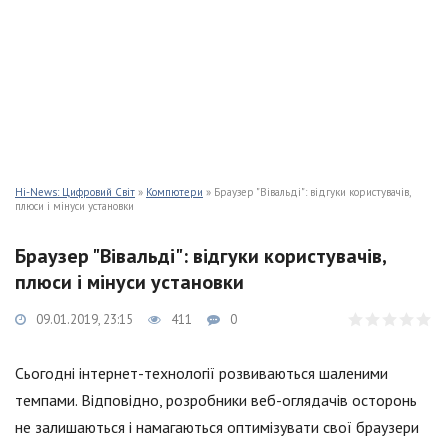
Hi-News: Цифровий Світ
»
Компютери
» Браузер "Вівальді": відгуки користувачів,
плюси і мінуси установки
Браузер "Вівальді": відгуки користувачів,
плюси і мінуси установки
09.01.2019, 23:15
411
0
Сьогодні інтернет-технології розвиваються шаленими
темпами. Відповідно, розробники веб-оглядачів осторонь
не залишаються і намагаються оптимізувати свої браузери