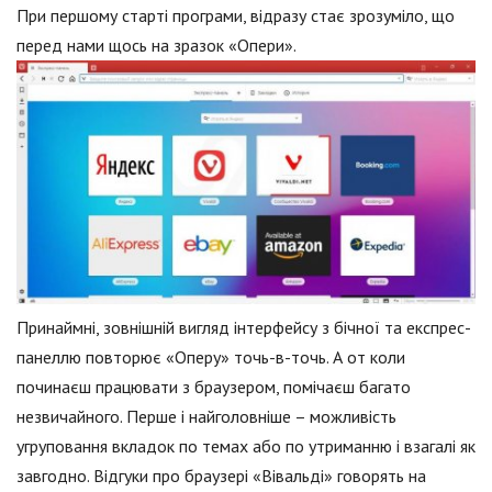
При першому старті програми, відразу стає зрозуміло, що
перед нами щось на зразок «Опери».
Принаймні, зовнішній вигляд інтерфейсу з бічної та експрес-
панеллю повторює «Оперу» точь-в-точь. А от коли
починаєш працювати з браузером, помічаєш багато
незвичайного. Перше і найголовніше – можливість
угруповання вкладок по темах або по утриманню і взагалі як
завгодно. Відгуки про браузері «Вівальді» говорять на