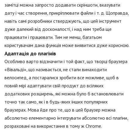
замітці можна запросто додавати скріншоти, вказувати
дату і час створення, прикріплювати файли і т. д. Щоправда,
навіть самі розробники стверджують, що цей інструмент
дуже далекий від досконалості, і над ним треба ще
працювати і працювати. Тим не менш, багатьом
користувачам дана функція може виявитися дуже корисною.
Адаптація до плагінів
Особливо варто відзначити і той факт, що творці браузера
«Вівальді», що називається, не стали винаходити
велосипед, а постаралися зробити все можливе, щоб в
повній мірі адаптувати свій продукт до всіляких
додаткових розширень, які можна було б встановлювати
точно так само, як і в будь-яких інших популярних
браузерах. Мова йде про те, що в цей браузер можна
абсолютно елементарно інтегрувати абсолютно всі плагіни,
розраховані на використання в тому ж Chrome.