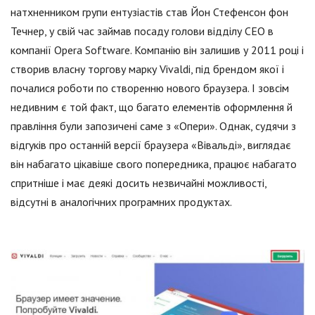
натхненником групи ентузіастів став Йон Стефенсон фон
Течнер, у свій час займав посаду голови відділу СЕО в
компанії Opera Software. Компанію він залишив у 2011 році і
створив власну торгову марку Vivaldi, під брендом якої і
почалися роботи по створенню нового браузера. І зовсім
недивним є той факт, що багато елементів оформлення й
правління були запозичені саме з «Опери». Однак, судячи з
відгуків про останній версії браузера «Вівальді», виглядає
він набагато цікавіше свого попередника, працює набагато
спритніше і має деякі досить незвичайні можливості,
відсутні в аналогічних програмних продуктах.