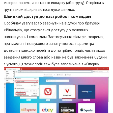
експрес-панель, а останню вкладку (або групу). Сторінки в
групі також відкриваються дуже швидко.
Швидкий доступ до настройок і командам
Особливу увагу варто звернути на відгуки про браузері
«Вівальді», що стосуються доступу до основних
налаштувань і командам. Застосування фільтрів, зокрема,
при введенні пошукового запиту якогось параметра
дозволяє швидко перейти до потрібної опції, навіть якщо
введення цілого слова або назви не був закінчений. Судячи
з усього, ця технологія теж була запозичена з «Опери».