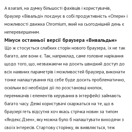
А взагалі, на думку більшості фахівців і користувачів,
браузер «Вівальді» поєднує в собі продуктивність «Опери» і
можливості движка Chromium, який на сьогоднішній день є
неперевершеним.
Мінуси останньої версії браузера «Вивальдьи»
Що ж стосується слабких сторін нового браузера, їх не так
багато, але вони є. Так, наприклад, саме головне нарікання
щодо того, що, незважаючи на досить швидкий доступ до
всіх наявних параметрів і можливостей браузера, виконати
тонке налаштування під себе буде досить проблематично,
оскільки всі необхідні дії по розстановці кнопок,
перемикачів і елементів керування в інтерфейсі займають
багато часу. Деякі користувачі скаржаться на те, що в
браузері геть відсутня хоч якась стрічка новин за типом
«Яндекс.Дзен», яку можна було б налаштувати виходячи з
своїх інтересів. Стартову сторінку, як виявляється, теж