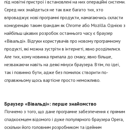
під новітні пристрої і встановлені на них операційні системи.
Серед них знайдеться не так вже багато тих, хто
впроваджує нові програмні продукти, намагаючись скласти
конкуренцію таким грандам як Chrome або Mozilla. Однією з
найбільш цікавих розробок останнього часу є браузер
«Вівальді». Відгуки користувачів про новому програмному
продукті, які можна зустріти в інтернеті, явно розділилися.
Але тих, кому новинка припала до смаку, явно більше,
незважаючи навіть на деякі мінуси браузера. Втім, по ідеї,
так і повинно бути, адже без помилок створити по-
справжньому щось вартісне просто неможливо.
Браузер «Вівальді»: перше знайомство
Почнемо з того, що дане програмне забезпечення є прямим
спадкоємцем відомого і дуже популярного браузера Opera,
оскільки його головним розробником та ідейним