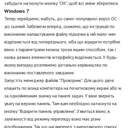
забудьте натиснути кнопку "ОК", щоб всі зміни збереглися.
Windows 7
Тепер перейдемо, мабуть, до самої популярної версії ОС -
до сьомий. Забігаючи вперед, скажемо, що інструкція по
виконанню налаштування файлу підкачки в ній мало чим
відрізняється від попереднього, хіба що відкрити потрібне
вікно з параметрами можна трохи іншим способом, так і
назва деяких елементів інтерфейсу відрізняється. У будь-
якому випадку розглянемо детально керівництво по
виконанню поставленого завдання:
Запустіть менеджер файлів "Провідник". Для цього двічі
клацніть по іконці комп'ютера на початковому екрані або ж
за однойменним значку на панелі задач. У вікні зверніть
увагу на верхню панель. Там вам необхідно натиснути на
кнопку "Відкрити панель управління". З'явиться вікно, в
залежності від режиму перегляду воно має різне
відображення. Так що насамперед з випадаючого списку