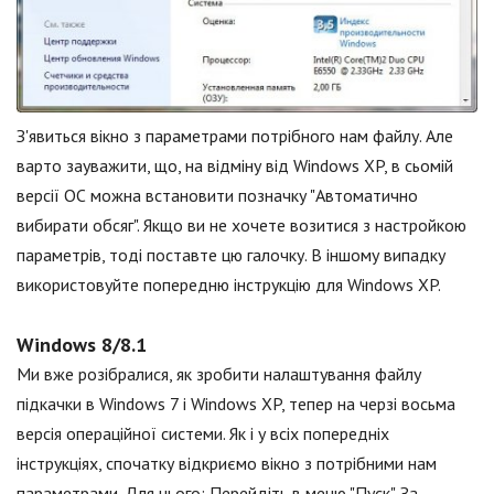
З'явиться вікно з параметрами потрібного нам файлу. Але
варто зауважити, що, на відміну від Windows XP, в сьомій
версії ОС можна встановити позначку "Автоматично
вибирати обсяг". Якщо ви не хочете возитися з настройкою
параметрів, тоді поставте цю галочку. В іншому випадку
використовуйте попередню інструкцію для Windows XP.
Windows 8/8.1
Ми вже розібралися, як зробити налаштування файлу
підкачки в Windows 7 і Windows XP, тепер на черзі восьма
версія операційної системи. Як і у всіх попередніх
інструкціях, спочатку відкриємо вікно з потрібними нам
параметрами. Для цього: Перейдіть в меню "Пуск". За