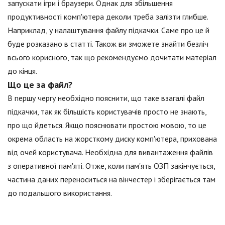
запускати ігри і браузери. Однак для збільшення
продуктивності комп'ютера деколи треба залізти глибше.
Наприклад, у налаштування файлу підкачки. Саме про це й
буде розказано в статті. Також ви зможете знайти безліч
всього корисного, так що рекомендуємо дочитати матеріал
до кінця.
Що це за файл?
В першу чергу необхідно пояснити, що таке взагалі файл
підкачки, так як більшість користувачів просто не знають,
про що йдеться. Якщо пояснювати простою мовою, то це
окрема область на жорсткому диску комп'ютера, прихована
від очей користувача. Необхідна для вивантаження файлів
з оперативної пам'яті. Отже, коли пам'ять ОЗП закінчується,
частина даних переноситься на вінчестер і зберігається там
до подальшого використання.