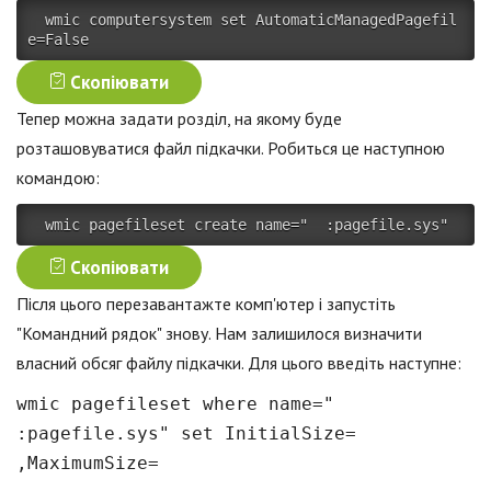
 wmic computersystem set AutomaticManagedPagefil
e=False 
Скопіювати
Тепер можна задати розділ, на якому буде
розташовуватися файл підкачки. Робиться це наступною
командою:
 wmic pagefileset create name="  :pagefile.sys" 
Скопіювати
Після цього перезавантажте комп'ютер і запустіть
"Командний рядок" знову. Нам залишилося визначити
власний обсяг файлу підкачки. Для цього введіть наступне:
wmic pagefileset where name="
:pagefile.sys" set InitialSize=
,MaximumSize=