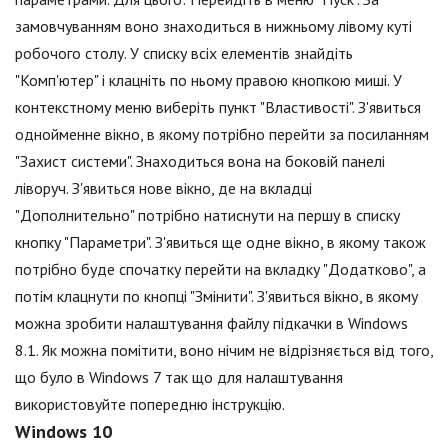
замовчуванням воно знаходиться в нижньому лівому куті
робочого столу. У списку всіх елементів знайдіть
"Комп'ютер" і клацніть по ньому правою кнопкою миші. У
контекстному меню виберіть пункт "Властивості". З'явиться
однойменне вікно, в якому потрібно перейти за посиланням
"Захист системи". Знаходиться вона на боковій панелі
ліворуч. З'явиться нове вікно, де на вкладці
"Дополнительно" потрібно натиснути на першу в списку
кнопку "Параметри". З'явиться ще одне вікно, в якому також
потрібно буде спочатку перейти на вкладку "Додатково", а
потім клацнути по кнопці "Змінити". З'явиться вікно, в якому
можна зробити налаштування файлу підкачки в Windows
8.1. Як можна помітити, воно нічим не відрізняється від того,
що було в Windows 7 так що для налаштування
використовуйте попередню інструкцію.
Windows 10