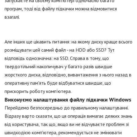
запускаєте на своєму комп'ютері одночасно багато
програм, тоді від файлу підкачки можна відмовитися
взагалі.
Але інших ще цікавить питання: на якому диску краще всього
розміщувати цей самий файл - на HDD або SSD? Тут
відповідь однозначна: на SSD. Справа в тому, що
твердотільний накопичувач у багато разів швидше
жорсткого диска, відповідно, вивантаження з нього назад в
оперативну пам'ять буде відбуватися швидше, що
прискорить роботу комп'ютера.
Виконуємо налаштування файлу підкачки Windows
Перейдемо безпосередньо до правильному налаштуванні.
Відразу варто сказати, що ця операція вимагає деяких знань
від користувача, так що, якщо ви не відчуваєте проблем зі
швидкодією комп'ютера, рекомендується не змінювати