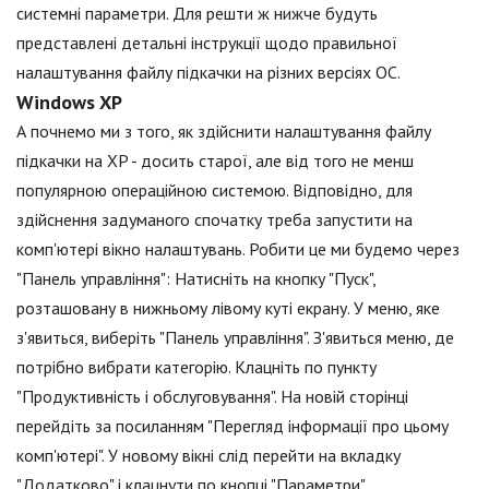
системні параметри. Для решти ж нижче будуть
представлені детальні інструкції щодо правильної
налаштування файлу підкачки на різних версіях ОС.
Windows XP
А почнемо ми з того, як здійснити налаштування файлу
підкачки на XP - досить старої, але від того не менш
популярною операційною системою. Відповідно, для
здійснення задуманого спочатку треба запустити на
комп'ютері вікно налаштувань. Робити це ми будемо через
"Панель управління": Натисніть на кнопку "Пуск",
розташовану в нижньому лівому куті екрану. У меню, яке
з'явиться, виберіть "Панель управління". З'явиться меню, де
потрібно вибрати категорію. Клацніть по пункту
"Продуктивність і обслуговування". На новій сторінці
перейдіть за посиланням "Перегляд інформації про цьому
комп'ютері". У новому вікні слід перейти на вкладку
"Додатково" і клацнути по кнопці "Параметри",