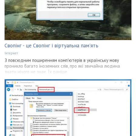
Свопінг - це Свопінг і віртуальна пам'ять
Інтернет
З повсюдним поширенням комп'ютерів в українську мову
проникло багато іноземних слів, про які звичайна людина
знати нічого не знає. Їх раніше