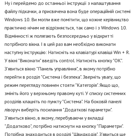
Ну і перейдемо до останньої інструкції з налаштування
файлу підкачки, а присвячена вона буде операційній системі
Windows 10. Ви могли вже помітити, що кожне керівництво
практично нічим не відрізняється, так само і з Windows 10.
Відмінності ж полягають безпосередньо у відкритті
потрібного вікна. І в цей раз вам необхідно виконати
наступну інструкцію: Натисніть на клавіатурі клавіші Win + R.
У вікні "Виконати" введіть control. Натисніть кнопку "ОК".
З'явиться вікно "Панель управління", в якому потрібно
перейти в розділ "Система і безпека". Зверніть увагу, що
режим перегляду повинен стояти "Категорія". Якщо що,
змініть його у верхньому правому куті. У списку системних
розділів клацніть по пункту "Система". На боковій панелі
ліворуч виберіть посилання "Додаткові параметри".
З'явиться вікно, в якому, перебуваючи у вкладці
"Додатково", потрібно натиснути на кнопку "Параметри".
Потрібна знаходиться в розділі "Швидкодія". З'явиться ще