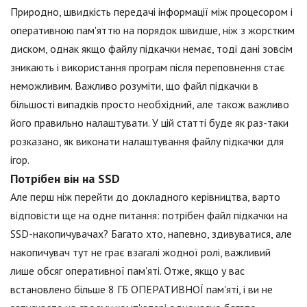
Природно, швидкість передачі інформації між процесором і
оперативною пам'яттю на порядок швидше, ніж з жорстким
диском, однак якщо файлу підкачки немає, тоді дані зовсім
зникають і використання програм після переповнення стає
неможливим. Важливо розуміти, що файл підкачки в
більшості випадків просто необхідний, але також важливо
його правильно налаштувати. У цій статті буде як раз-таки
розказано, як виконати налаштування файлу підкачки для
ігор.
Потрібен він на SSD
Але перш ніж перейти до докладного керівництва, варто
відповісти ще на одне питання: потрібен файл підкачки на
SSD-накопичувачах? Багато хто, напевно, здивуватися, але
накопичувач тут не грає взагалі жодної ролі, важливий
лише обсяг оперативної пам'яті. Отже, якщо у вас
встановлено більше 8 ГБ ОПЕРАТИВНОЇ пам'яті, і ви не