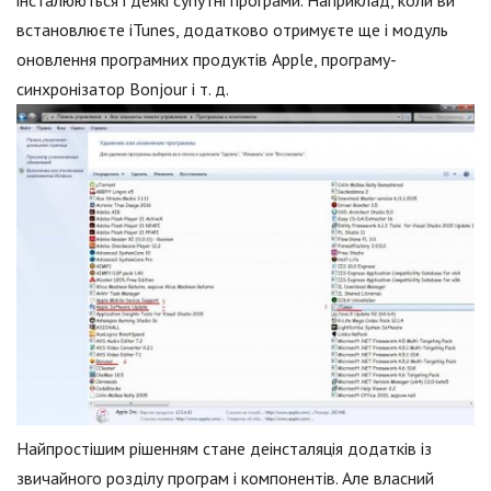
інсталюються і деякі супутні програми. Наприклад, коли ви
встановлюєте iTunes, додатково отримуєте ще і модуль
оновлення програмних продуктів Apple, програму-
синхронізатор Bonjour і т. д.
Найпростішим рішенням стане деінсталяція додатків із
звичайного розділу програм і компонентів. Але власний