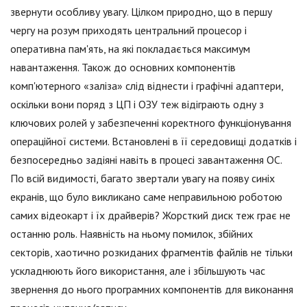
звернути особливу увагу. Цілком природно, що в першу
чергу на розум приходять центральний процесор і
оперативна пам'ять, на які покладається максимум
навантаження. Також до основних компонентів
комп'ютерного «заліза» слід віднести і графічні адаптери,
оскільки вони поряд з ЦП і ОЗУ теж відіграють одну з
ключових ролей у забезпеченні коректного функціонування
операційної системи. Встановлені в її середовищі додатків і
безпосередньо задіяні навіть в процесі завантаження ОС.
По всій видимості, багато звертали увагу на появу синіх
екранів, що було викликано саме неправильною роботою
самих відеокарт і їх драйверів? Жорсткий диск теж грає не
останню роль. Наявність на ньому помилок, збійних
секторів, хаотично розкиданих фрагментів файлів не тільки
ускладнюють його використання, але і збільшують час
звернення до нього програмних компонентів для виконання