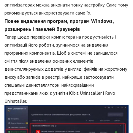
оптимізаторах можна виконати тонку настройку. Саме тому
рекомендується використовувати саме їх.
Повне видалення програм, програм Windows,
розширень і панелей браузерів
Тепер щодо перевірки комп'ютера на продуктивність і
оптимізації його роботи, зупинимося на видалення
програмних компонентів. Щоб в системі не залишалося
сміття після видалення основних елементів
деинсталлируемых додатків у вигляді файлів на жорсткому
диску або записів в реєстрі, найкраще застосовувати
спеціальні деинсталлятори, найяскравішими
представниками яких є утиліти iObit Uninstaller і Revo
Uninstaller.