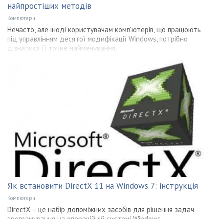
найпростіших методів
Компютери
Нечасто, але іноді користувачам комп'ютерів, що працюють
під управлінням десятої модифікації Windows, потрібно
дізнатися її точне найменування,
Як встановити DirectX 11 на Windows 7: інструкція
Компютери
DirectX – це набір допоміжних засобів для рішення задач
програмування на операційній системі Windows.