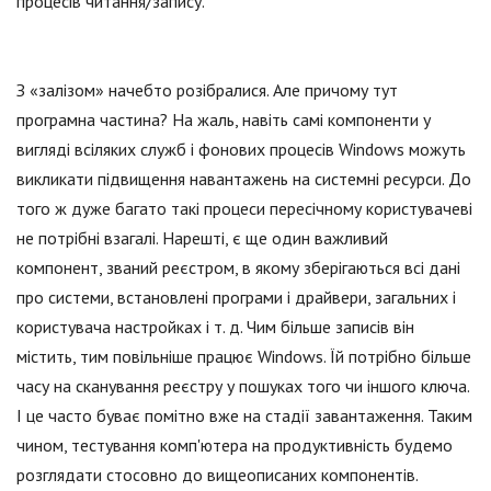
процесів читання/запису.
З «залізом» начебто розібралися. Але причому тут
програмна частина? На жаль, навіть самі компоненти у
вигляді всіляких служб і фонових процесів Windows можуть
викликати підвищення навантажень на системні ресурси. До
того ж дуже багато такі процеси пересічному користувачеві
не потрібні взагалі. Нарешті, є ще один важливий
компонент, званий реєстром, в якому зберігаються всі дані
про системи, встановлені програми і драйвери, загальних і
користувача настройках і т. д. Чим більше записів він
містить, тим повільніше працює Windows. Їй потрібно більше
часу на сканування реєстру у пошуках того чи іншого ключа.
І це часто буває помітно вже на стадії завантаження. Таким
чином, тестування комп'ютера на продуктивність будемо
розглядати стосовно до вищеописаних компонентів.