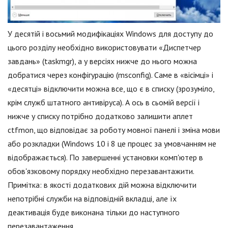
У десятій і восьмий модифікаціях Windows для доступу до
цього розділу необхідно використовувати «Диспетчер
завдань» (taskmgr), а у версіях нижче до нього можна
добратися через конфігурацію (msconfig). Саме в «вісімці» і
«десятці» відключити можна все, що є в списку (зрозуміло,
крім служб штатного антивіруса). А ось в сьомій версії і
нижче у списку потрібно додатково залишити аплет
ctfmon, що відповідає за роботу мовної панелі і зміна мови
або розкладки (Windows 10 і 8 це процес за умовчанням не
відображається). По завершенні установки комп'ютер в
обов'язковому порядку необхідно перезавантажити.
Примітка: в якості додаткових дій можна відключити
непотрібні служби на відповідній вкладці, але їх
деактивація буде виконана тільки до наступного
перезавантаження.