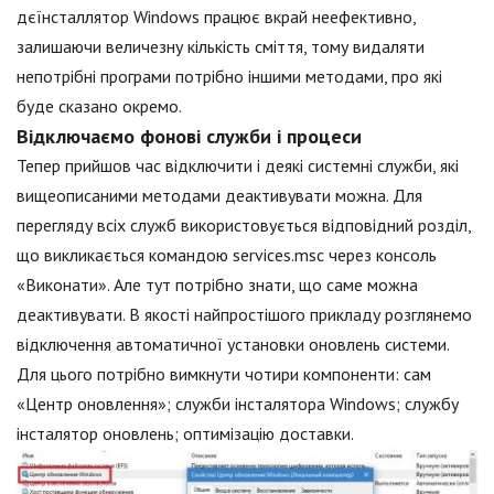
дєїнсталлятор Windows працює вкрай неефективно,
залишаючи величезну кількість сміття, тому видаляти
непотрібні програми потрібно іншими методами, про які
буде сказано окремо.
Відключаємо фонові служби і процеси
Тепер прийшов час відключити і деякі системні служби, які
вищеописаними методами деактивувати можна. Для
перегляду всіх служб використовується відповідний розділ,
що викликається командою services.msc через консоль
«Виконати». Але тут потрібно знати, що саме можна
деактивувати. В якості найпростішого прикладу розглянемо
відключення автоматичної установки оновлень системи.
Для цього потрібно вимкнути чотири компоненти: сам
«Центр оновлення»; служби інсталятора Windows; службу
інсталятор оновлень; оптимізацію доставки.