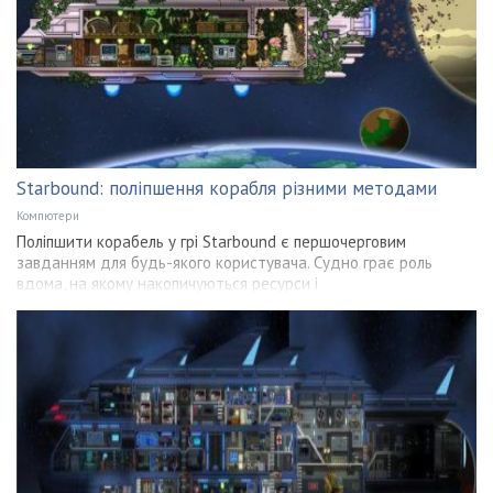
Starbound: поліпшення корабля різними методами
Компютери
Поліпшити корабель у грі Starbound є першочерговим
завданням для будь-якого користувача. Судно грає роль
вдома, на якому накопичуються ресурси і