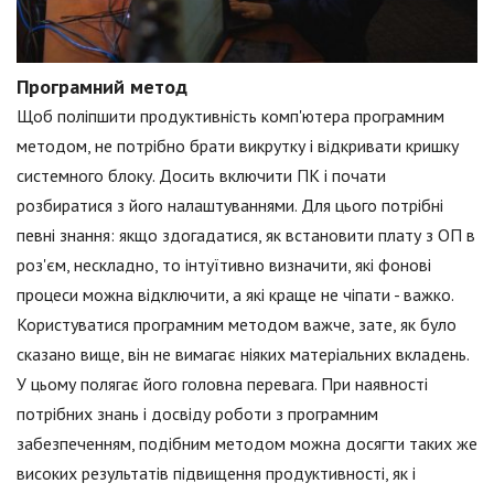
Програмний метод
Щоб поліпшити продуктивність комп'ютера програмним
методом, не потрібно брати викрутку і відкривати кришку
системного блоку. Досить включити ПК і почати
розбиратися з його налаштуваннями. Для цього потрібні
певні знання: якщо здогадатися, як встановити плату з ОП в
роз'єм, нескладно, то інтуїтивно визначити, які фонові
процеси можна відключити, а які краще не чіпати - важко.
Користуватися програмним методом важче, зате, як було
сказано вище, він не вимагає ніяких матеріальних вкладень.
У цьому полягає його головна перевага. При наявності
потрібних знань і досвіду роботи з програмним
забезпеченням, подібним методом можна досягти таких же
високих результатів підвищення продуктивності, як і