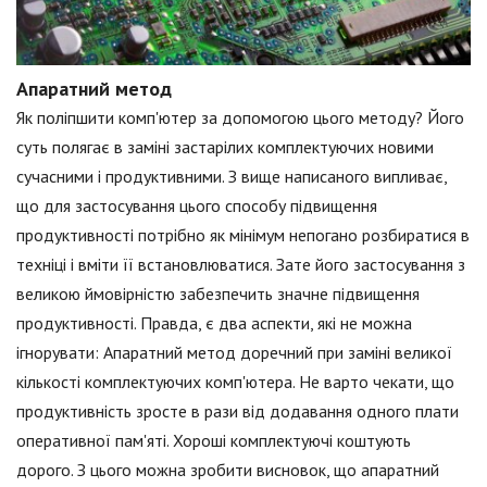
Апаратний метод
Як поліпшити комп'ютер за допомогою цього методу? Його
суть полягає в заміні застарілих комплектуючих новими
сучасними і продуктивними. З вище написаного випливає,
що для застосування цього способу підвищення
продуктивності потрібно як мінімум непогано розбиратися в
техніці і вміти її встановлюватися. Зате його застосування з
великою ймовірністю забезпечить значне підвищення
продуктивності. Правда, є два аспекти, які не можна
ігнорувати: Апаратний метод доречний при заміні великої
кількості комплектуючих комп'ютера. Не варто чекати, що
продуктивність зросте в рази від додавання одного плати
оперативної пам'яті. Хороші комплектуючі коштують
дорого. З цього можна зробити висновок, що апаратний