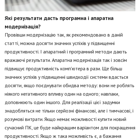
Які результати дасть програмна і апаратна
модернізація?
Провівши модернізацію так, як рекомендовано в даній
статті, можна досягти значних успіхів у підвищенні
продуктивності. І апаратний і програмний методи дають
вражаючі результати. Апаратна модернізація так і зовсім
підвищує продуктивність комп'ютера в рази. Ще більш
значних успіхів у підвищенні швидкодії системи вдасться
досягти, якщо поєднувати обидва методу: вони не роблять
ніякого негативного впливу один на одного; навпаки,
доповнюють один іншого. Для реалізації цієї задумки
знадобляться не тільки серйозні фінансові, але і тимчасові, і
розумові витрати. Якщо немає можливості купити новий
сучасний ПК, це буде найкращим варіантом для покращення
продуктивності. Якщо ж така можливість є, а бажання