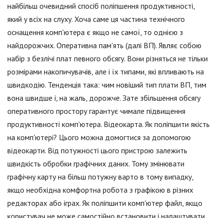
найбільш очевидний спосіб поліпшення продуктивності,
який у всіх на слуху. Хоча саме ця частина технічного
оснащення комп'ютера є якщо не самої, то однією з
найдорожчих. Оперативна пам'ять (далі ВП). Являє собою
набір з безлічі плат певного обсягу. Вони різняться не тільки
розмірами накопичувачів, але і їх типами, які впливають на
швидкодію. Тенденція така: чим новіший тип плати ВП, тим
вона швидше і, на жаль, дорожче. Зате збільшення обсягу
оперативного простору гарантує чимале підвищення
продуктивності комп'ютера. Відеокарта. Як поліпшити якість
на комп'ютері? Цього можна домогтися за допомогою
відеокарти. Від потужності цього пристрою залежить
швидкість обробки графічних даних. Тому змінювати
графічну карту на більш потужну варто в тому випадку,
якщо необхідна комфортна робота з графікою в різних
редакторах або іграх. Як поліпшити комп'ютер файл, якщо
користувач не може самостійно встановити і налаштувати