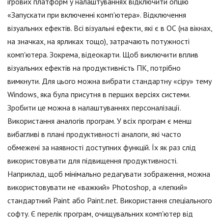
ігрових платформ у налаштуваннях відключити опцію
«Запускати при включенні комп'ютера». Відключення
візуальних ефектів. Всі візуальні ефекти, які є в ОС (на вікнах,
на значках, на ярликах тощо), затрачають потужності
комп'ютера. Зокрема, відеокарти. Щоб виключити вплив
візуальних ефектів на продуктивність ПК, потрібно
вимкнути. Для цього можна вибрати стандартну «сіру» тему
Windows, яка була присутня в перших версіях системи.
Зробити це можна в налаштуваннях персоналізації.
Використання аналогів програм. У всіх програм є менш
вибагливі в плані продуктивності аналоги, які часто
обмежені за наявності доступних функцій. Їх як раз слід
використовувати для підвищення продуктивності.
Наприклад, щоб мінімально редагувати зображення, можна
використовувати не «важкий» Photoshop, а «легкий»
стандартний Paint або Paint.net. Використання спеціального
софту. Є перелік програм, очищувальних комп'ютер від