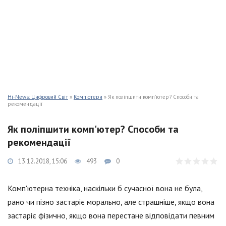
Hi-News: Цифровий Світ
»
Компютери
» Як поліпшити комп'ютер? Способи та
рекомендації
Як поліпшити комп'ютер? Способи та
рекомендації
13.12.2018, 15:06
493
0
Комп'ютерна техніка, наскільки б сучасної вона не була,
рано чи пізно застаріє морально, але страшніше, якщо вона
застаріє фізично, якщо вона перестане відповідати певним