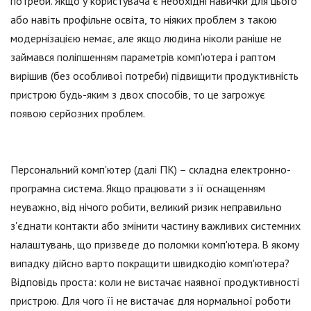
потреби. Якщо у користувача є необхідні навички для цього
або навіть профільне освіта, то ніяких проблем з такою
модернізацією немає, але якщо людина ніколи раніше не
займався поліпшенням параметрів комп'ютера і раптом
вирішив (без особливої потреби) підвищити продуктивність
пристрою будь-яким з двох способів, то це загрожує
появою серйозних проблем.
Персональний комп'ютер (далі ПК) – складна електронно-
програмна система. Якщо працювати з її оснащенням
неуважно, від нічого робити, великий ризик неправильно
з'єднати контакти або змінити частину важливих системних
налаштувань, що призведе до поломки комп'ютера. В якому
випадку дійсно варто покращити швидкодію комп'ютера?
Відповідь проста: коли не вистачає наявної продуктивності
пристрою. Для чого її не вистачає для нормальної роботи