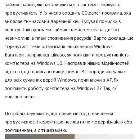
зайвих файлів, які накопичуються в системі і знижують
продуктивність. У їх число входить CCleaner-програма, яка
видаляє тимчасовий даремний кеш і усуває помилки в
регістрі. Такі програми займають мало місця на диску і
невимогливі в плані споживання ресурсів. Варто докладніше
торкнутися теми оптимізації інших версій Windows.
Багатьом, наприклад, цікаво, як поліпшити продуктивність
комп'ютера на Windows 10. Насправді ніяких відмінностей
від того, що написано вище, немає. Всі поради актуальні
для всіх сучасних версій Windows, починаючи з XP. Як
поліпшити роботу комп'ютера на Windows 7? Так, як
описано вище.
Потрібно зауважити, що даний метод підвищення
продуктивності коректніше називати не модернізацією або
поліпшенням, а оптимізацією.