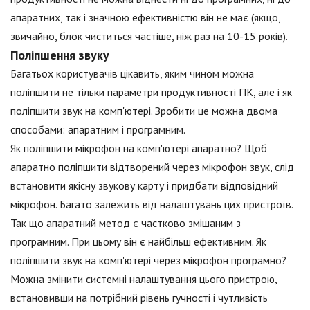
апаратних, так і значною ефективністю він не має (якщо,
звичайно, блок чиститься частіше, ніж раз на 10-15 років).
Поліпшення звуку
Багатьох користувачів цікавить, яким чином можна
поліпшити не тільки параметри продуктивності ПК, але і як
поліпшити звук на комп'ютері. Зробити це можна двома
способами: апаратним і програмним.
Як поліпшити мікрофон на комп'ютері апаратно? Щоб
апаратно поліпшити відтворений через мікрофон звук, слід
встановити якісну звукову карту і придбати відповідний
мікрофон. Багато залежить від налаштувань цих пристроїв.
Так що апаратний метод є частково змішаним з
програмним. При цьому він є найбільш ефективним. Як
поліпшити звук на комп'ютері через мікрофон програмно?
Можна змінити системні налаштування цього пристрою,
встановивши на потрібний рівень гучності і чутливість