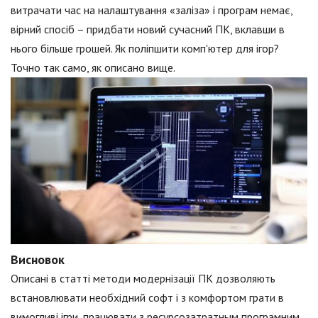
витрачати час на налаштування «заліза» і програм немає,
вірний спосіб – придбати новий сучасний ПК, вклавши в
нього більше грошей. Як поліпшити комп'ютер для ігор?
Точно так само, як описано вище.
Висновок
Описані в статті методи модернізації ПК дозволяють
встановлювати необхідний софт і з комфортом грати в
вимогливі ігри, працювати з ресурсозатратным програмним