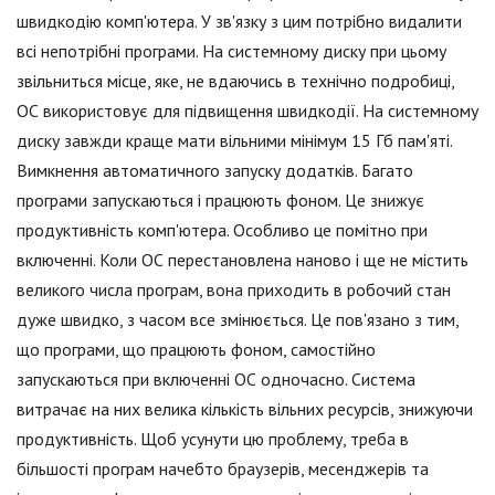
швидкодію комп'ютера. У зв'язку з цим потрібно видалити
всі непотрібні програми. На системному диску при цьому
звільниться місце, яке, не вдаючись в технічно подробиці,
ОС використовує для підвищення швидкодії. На системному
диску завжди краще мати вільними мінімум 15 Гб пам'яті.
Вимкнення автоматичного запуску додатків. Багато
програми запускаються і працюють фоном. Це знижує
продуктивність комп'ютера. Особливо це помітно при
включенні. Коли ОС перестановлена наново і ще не містить
великого числа програм, вона приходить в робочий стан
дуже швидко, з часом все змінюється. Це пов'язано з тим,
що програми, що працюють фоном, самостійно
запускаються при включенні ОС одночасно. Система
витрачає на них велика кількість вільних ресурсів, знижуючи
продуктивність. Щоб усунути цю проблему, треба в
більшості програм начебто браузерів, месенджерів та